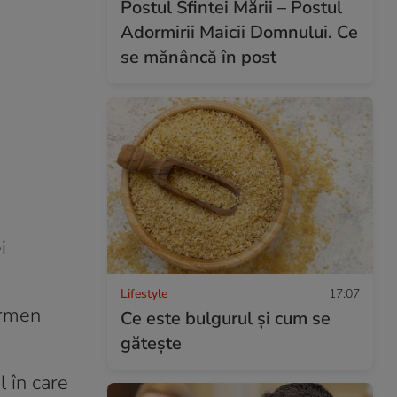
Postul Sfintei Mării – Postul
Adormirii Maicii Domnului. Ce
se mănâncă în post
i
Lifestyle
17:07
ermen
Ce este bulgurul și cum se
gătește
l în care