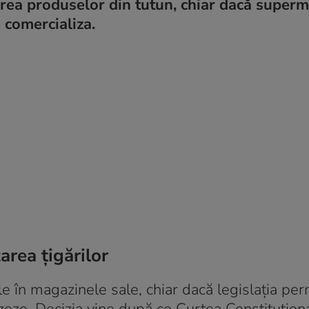
area produselor din tutun, chiar dacă superm
 comercializa.
area țigărilor
le în magazinele sale, chiar dacă legislația per