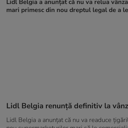
Lidl Belgia a anunțat că nu va relua vânz
mari primesc din nou dreptul legal de a le
Lidl Belgia renunță definitiv la vânz
Lidl Belgia a anunțat că nu va readuce țigări