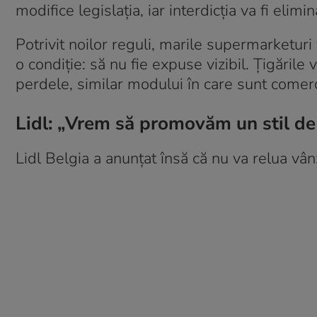
modifice legislația, iar interdicția va fi elimin
Potrivit noilor reguli, marile supermarketur
o condiție: să nu fie expuse vizibil. Țigările
perdele, similar modului în care sunt comerc
Lidl: „Vrem să promovăm un stil de
Lidl Belgia a anunțat însă că nu va relua vâ