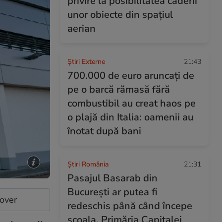
privire la posibilitatea căderii
unor obiecte din spațiul
aerian
Știri Externe
21:43
700.000 de euro aruncați de
pe o barcă rămasă fără
combustibil au creat haos pe
o plajă din Italia: oamenii au
înotat după bani
Știri România
21:31
Pasajul Basarab din
București ar putea fi
cover
redeschis până când începe
școala. Primăria Capitalei