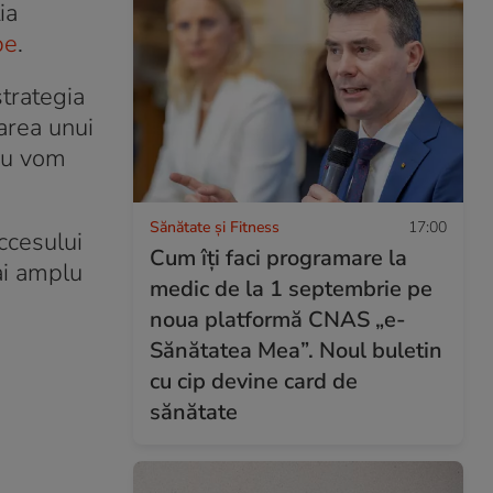
ia
be
.
strategia
area unui
 nu vom
Sănătate și Fitness
17:00
ccesului
Cum îți faci programare la
mai amplu
medic de la 1 septembrie pe
noua platformă CNAS „e-
Sănătatea Mea”. Noul buletin
cu cip devine card de
sănătate