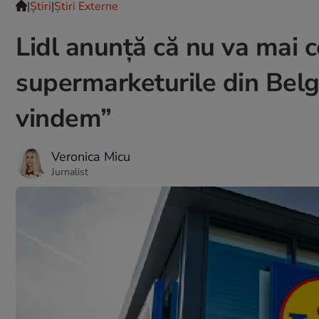
|
Ştiri
|
Știri Externe
Lidl anunță că nu va mai 
supermarketurile din Belgi
vindem”
Veronica Micu
Jurnalist