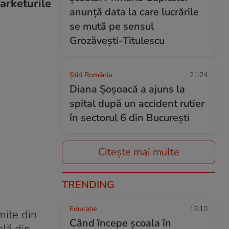
arketurile
anunță data la care lucrările
se mută pe sensul
Grozăvești-Titulescu
Știri România
21:24
Diana Șoșoacă a ajuns la
spital după un accident rutier
în sectorul 6 din București
Citește mai multe
TRENDING
Educație
12:10
mite din
Când începe şcoala în