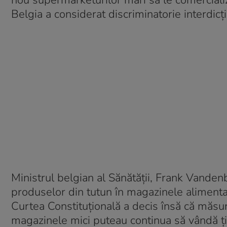
nou supermarketurilor mari să le comerciali
Belgia a considerat discriminatorie interdic
Ministrul belgian al Sănătății, Frank Vanden
produselor din tutun în magazinele alimenta
Curtea Constituțională a decis însă că măsu
magazinele mici puteau continua să vândă țig