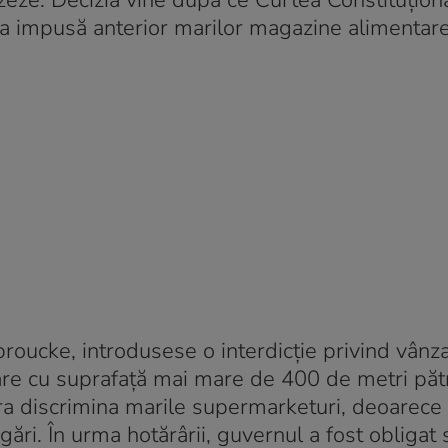
zeze. Decizia vine după ce Curtea Constituțion
ția impusă anterior marilor magazine alimentare
broucke, introdusese o interdicție privind vânz
re cu suprafață mai mare de 400 de metri pătr
ra discrimina marile supermarketuri, deoarece
ări. În urma hotărârii, guvernul a fost obligat 