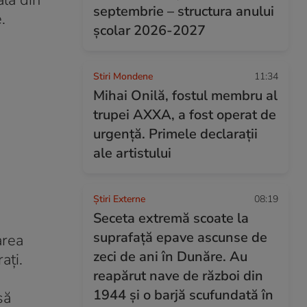
ală din
septembrie – structura anului
.
şcolar 2026-2027
Stiri Mondene
11:34
Mihai Onilă, fostul membru al
trupei AXXA, a fost operat de
urgență. Primele declarații
ale artistului
Știri Externe
08:19
Seceta extremă scoate la
suprafață epave ascunse de
area
zeci de ani în Dunăre. Au
ați.
reapărut nave de război din
1944 și o barjă scufundată în
să