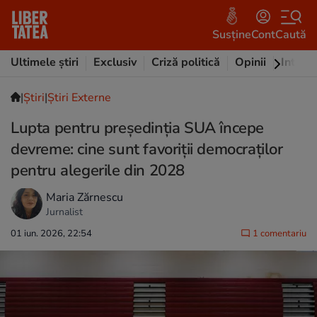
Susține
Cont
Caută
Ultimele știri
Exclusiv
Criză politică
Opinii
Intervi
|
Ştiri
|
Știri Externe
Lupta pentru președinția SUA începe
devreme: cine sunt favoriții democraților
pentru alegerile din 2028
Maria Zărnescu
Jurnalist
01 iun. 2026, 22:54
1 comentariu