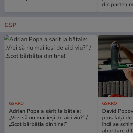
din partea m
GSP
GSP.RO
GSP.RO
Adrian Popa a sărit la bătaie:
David Popovi
„Vrei să nu mai ieși de aici viu?” /
plus față de
„Scot bărbăția din tine!”
încă se schi
abordare dif