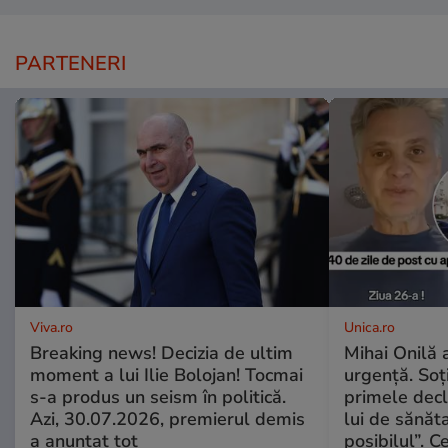
PARTENERI
Viva.ro
Unica.ro
Breaking news! Decizia de ultim
Mihai Onilă 
moment a lui Ilie Bolojan! Tocmai
urgență. Soți
s-a produs un seism în politică.
primele decl
Azi, 30.07.2026, premierul demis
lui de sănăta
a anunțat tot
posibilul”. C