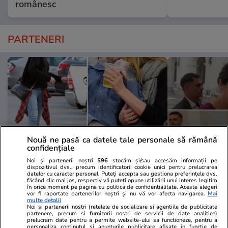
românesc
PARTENERI
Nouă ne pasă ca datele tale personale să rămână
confidențiale
Noi și partenerii noștri
596
stocăm și/sau accesăm informații pe
dispozitivul dvs., precum identificatorii cookie unici pentru prelucrarea
Elle.ro
Unica.ro
datelor cu caracter personal. Puteți accepta sau gestiona preferințele dvs.
făcând clic mai jos, respectiv vă puteți opune utilizării unui interes legitim
Este vestea momentului în
Mirabela Gră
în orice moment pe pagina cu politica de confidențialitate. Aceste alegeri
vor fi raportate partenerilor noștri și nu vă vor afecta navigarea.
Mai
showbiz! La 53 de ani, celebra
surprinzătoar
multe detalii
Noi si partenerii nostri (retelele de socializare si agentiile de publicitate
actriță a anunțat oficial nașterea
flancată de 
partenere, precum si furnizorii nostri de servicii de date analitice)
celui de-al treilea copil al său:
aflat despre
prelucram date pentru a permite website-ului sa functioneze, pentru a
personaliza continutul si anunturile publicitare afisate in functie de