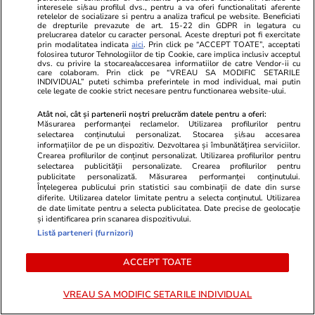
"Bun venit în lume, fiule"
de Apel
interesele si/sau profilul dvs., pentru a va oferi functionalitati aferente
retelelor de socializare si pentru a analiza traficul pe website. Beneficiati
de drepturile prevazute de art. 15-22 din GDPR in legatura cu
prelucrarea datelor cu caracter personal. Aceste drepturi pot fi exercitate
prin modalitatea indicata
aici
. Prin click pe “ACCEPT TOATE”, acceptati
folosirea tuturor Tehnologiilor de tip Cookie, care implica inclusiv acceptul
dvs. cu privire la stocarea/accesarea informatiilor de catre Vendor-ii cu
care colaboram. Prin click pe “VREAU SA MODIFIC SETARILE
MONDEN
INDIVIDUAL” puteti schimba preferintele in mod individual, mai putin
cele legate de cookie strict necesare pentru functionarea website-ului.
Stiri Mondene
30 iul.
Atât noi, cât și partenerii noștri prelucrăm datele pentru a oferi:
Măsurarea performanței reclamelor. Utilizarea profilurilor pentru
selectarea conținutului personalizat. Stocarea și/sau accesarea
informațiilor de pe un dispozitiv. Dezvoltarea și îmbunătățirea serviciilor.
Oana Roman, mărturisire
Crearea profilurilor de conținut personalizat. Utilizarea profilurilor pentru
neașteptată din vacanța din
selectarea publicității personalizate. Crearea profilurilor pentru
publicitate personalizată. Măsurarea performanței conținutului.
Grecia: „Nu prea sunt OK”. Ce se
Înțelegerea publicului prin statistici sau combinații de date din surse
întâmplă cu vedeta
diferite. Utilizarea datelor limitate pentru a selecta conținutul. Utilizarea
de date limitate pentru a selecta publicitatea. Date precise de geolocație
și identificarea prin scanarea dispozitivului.
Listă parteneri (furnizori)
Stiri Mondene
30 iul.
ACCEPT TOATE
VREAU SA MODIFIC SETARILE INDIVIDUAL
Andreea Bălan, reacție despre
generația anilor ’90 versus