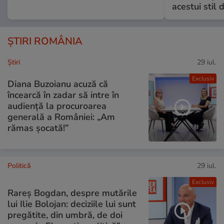
acestui stil 
ȘTIRI ROMÂNIA
Ştiri
29 iul.
Exclusiv
Diana Buzoianu acuză că
încearcă în zadar să intre în
audiență la procuroarea
generală a României: „Am
rămas șocată!”
Politică
29 iul.
Exclusiv
Rareș Bogdan, despre mutările
lui Ilie Bolojan: deciziile lui sunt
pregătite, din umbră, de doi