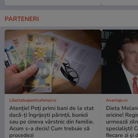
PARTENERI
Libertateapentrufemei.ro
Avantaje.ro
Atenție! Poți primi bani de la stat
Dieta Melan
dacă-ți îngrijești părinții, bunicii
oricine! Regi
sau pe cineva vârstnic din familie.
urmează zilni
Acum s-a decis! Cum trebuie să
specialiști! 
procedezi
fiecare zi și 