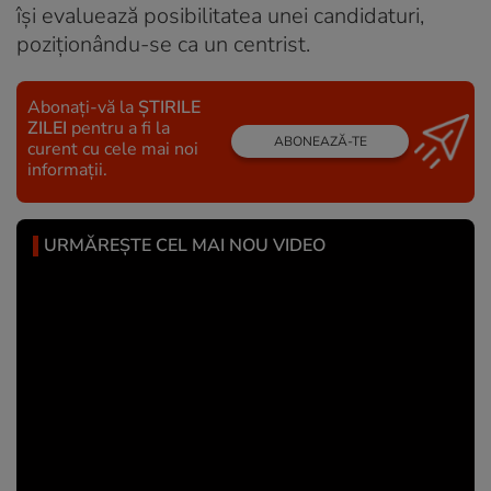
își evaluează posibilitatea unei candidaturi,
poziționându-se ca un centrist.
Abonați-vă la
ȘTIRILE
ZILEI
pentru a fi la
ABONEAZĂ-TE
curent cu cele mai noi
informații.
URMĂREȘTE CEL MAI NOU VIDEO