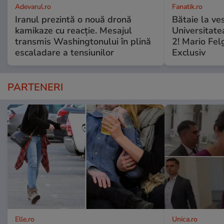
Adevarul.ro
Fanatik.ro
Iranul prezintă o nouă dronă
Bătaie la ve
kamikaze cu reacție. Mesajul
Universitate
transmis Washingtonului în plină
2! Mario Fel
escaladare a tensiunilor
Exclusiv
PARTENERI
Elle.ro
Unica.ro