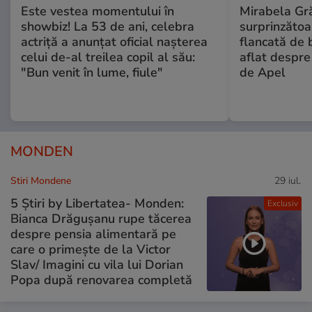
Este vestea momentului în
Mirabela Gră
showbiz! La 53 de ani, celebra
surprinzătoar
actriță a anunțat oficial nașterea
flancată de 
celui de-al treilea copil al său:
aflat despre
"Bun venit în lume, fiule"
de Apel
MONDEN
Stiri Mondene
29 iul.
5 Știri by Libertatea- Monden:
Exclusiv
Bianca Drăgușanu rupe tăcerea
despre pensia alimentară pe
care o primește de la Victor
Slav/ Imagini cu vila lui Dorian
Popa după renovarea completă