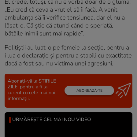
El crede, totuși, că nu e vorba doar de o glumă:
„Eu cred că ceva a vrut el să îi facă. A venit
ambulanța să îi verifice tensiunea, dar el nu a
lăsat-o. Că știe că atunci când e speriată,
bătăile inimii sunt mai rapide”.
Polițiștii au luat-o pe femeie la secție, pentru a-
i lua o declarație și pentru a stabili cu exactitate
dacă a fost sau nu victima unei agresiuni.
Abonați-vă la
ȘTIRILE
ZILEI
pentru a fi la
ABONEAZĂ-TE
curent cu cele mai noi
informații.
URMĂREȘTE CEL MAI NOU VIDEO