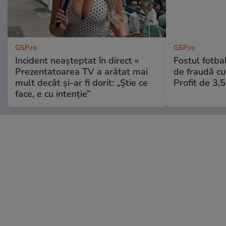
GSP.ro
GSP.ro
Incident neașteptat în direct »
Fostul fotba
Prezentatoarea TV a arătat mai
de fraudă cu 
mult decât și-ar fi dorit: „Știe ce
Profit de 3,
face, e cu intenție”