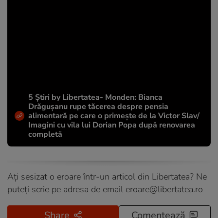
5 Știri by Libertatea- Monden: Bianca
Drăgușanu rupe tăcerea despre pensia
alimentară pe care o primește de la Victor Slav/
Imagini cu vila lui Dorian Popa după renovarea
completă
Ați sesizat o eroare într-un articol din Libertatea? Ne
puteți scrie pe adresa de email
eroare@libertatea.ro
Share
Comentează