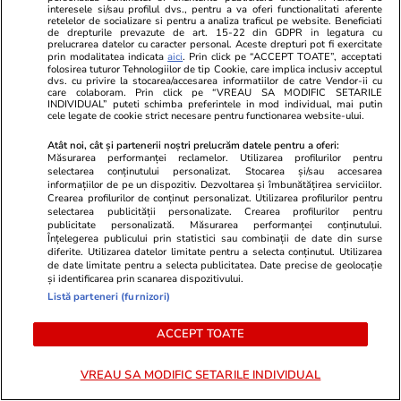
interesele si/sau profilul dvs., pentru a va oferi functionalitati aferente
retelelor de socializare si pentru a analiza traficul pe website. Beneficiati
de drepturile prevazute de art. 15-22 din GDPR in legatura cu
prelucrarea datelor cu caracter personal. Aceste drepturi pot fi exercitate
prin modalitatea indicata
aici
. Prin click pe “ACCEPT TOATE”, acceptati
folosirea tuturor Tehnologiilor de tip Cookie, care implica inclusiv acceptul
dvs. cu privire la stocarea/accesarea informatiilor de catre Vendor-ii cu
care colaboram. Prin click pe “VREAU SA MODIFIC SETARILE
INDIVIDUAL” puteti schimba preferintele in mod individual, mai putin
cele legate de cookie strict necesare pentru functionarea website-ului.
Atât noi, cât și partenerii noștri prelucrăm datele pentru a oferi:
Măsurarea performanței reclamelor. Utilizarea profilurilor pentru
selectarea conținutului personalizat. Stocarea și/sau accesarea
informațiilor de pe un dispozitiv. Dezvoltarea și îmbunătățirea serviciilor.
Crearea profilurilor de conținut personalizat. Utilizarea profilurilor pentru
selectarea publicității personalizate. Crearea profilurilor pentru
publicitate personalizată. Măsurarea performanței conținutului.
Înțelegerea publicului prin statistici sau combinații de date din surse
Sănătate și Fitness
29 iul.
Lifestyle
diferite. Utilizarea datelor limitate pentru a selecta conținutul. Utilizarea
de date limitate pentru a selecta publicitatea. Date precise de geolocație
A doua zi de grevă în Sănătate:
Ce contează
și identificarea prin scanarea dispozitivului.
„Avem colegi care ne-au murit în
cumpără o ro
Listă parteneri (furnizori)
spital”. Mărturii cutremurătoare
favorita pen
ACCEPT TOATE
de la Spitalul Bagdasar-Arseni
VREAU SA MODIFIC SETARILE INDIVIDUAL