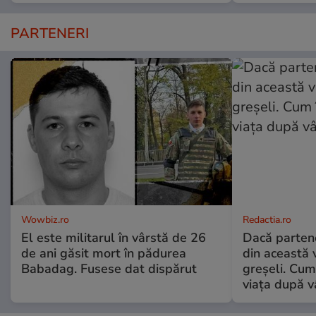
PARTENERI
Wowbiz.ro
Redactia.ro
El este militarul în vârstă de 26
Dacă parten
de ani găsit mort în pădurea
din această v
Babadag. Fusese dat dispărut
greșeli. Cum 
viața după v