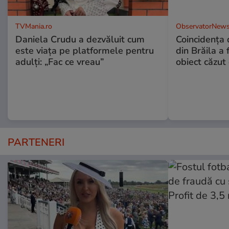
TVMania.ro
ObservatorNews
Daniela Crudu a dezvăluit cum
Coincidența d
este viața pe platformele pentru
din Brăila a 
adulți: „Fac ce vreau”
obiect căzut 
PARTENERI