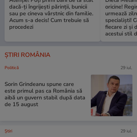
dacă-ți îngrijești părinții, bunicii
oricine! Regi
sau pe cineva vârstnic din familie.
urmează zilni
Acum s-a decis! Cum trebuie să
specialiști! 
procedezi
fiecare zi și 
acestui stil 
ȘTIRI ROMÂNIA
Politică
29 iul.
Sorin Grindeanu spune care
este primul pas ca România să
aibă un guvern stabil după data
de 15 august
Ştiri
29 iul.