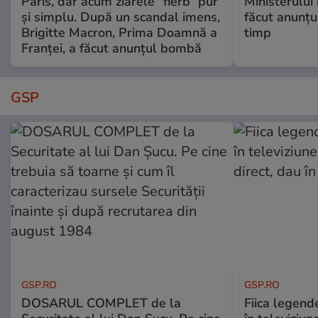
Paris, dar acum ziarele ”fierb” pur
Ministerului
și simplu. După un scandal imens,
făcut anunțu
Brigitte Macron, Prima Doamnă a
timp
Franței, a făcut anunțul bombă
GSP
GSP.RO
GSP.RO
DOSARUL COMPLET de la
Fiica legende