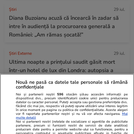
Ştiri
29 iul.
Diana Buzoianu acuză că încearcă în zadar să
intre în audiență la procuroarea generală a
României: „Am rămas șocată!”
Știri Externe
29 iul.
Ultima noapte a prințului saudit găsit mort
într-un hotel de lux din Londra: autopsia a
dezvăluit cauza morții
Nouă ne pasă ca datele tale personale să rămână
confidențiale
Noi și partenerii noștri
596
stocăm și/sau accesăm informații pe
Horoscop
29 iul.
dispozitivul dvs., precum identificatorii cookie unici pentru prelucrarea
datelor cu caracter personal. Puteți accepta sau gestiona preferințele dvs.
Horoscop 30 iulie 2026. Tauriii se interesează
făcând clic mai jos, respectiv vă puteți opune utilizării unui interes legitim
în orice moment pe pagina cu politica de confidențialitate. Aceste alegeri
mai puțin ce se discută în spatele ușilor
vor fi raportate partenerilor noștri și nu vă vor afecta navigarea.
Mai
multe detalii
închise, gestionează mai bine orice sursă de
Noi si partenerii nostri (retelele de socializare si agentiile de publicitate
partenere, precum si furnizorii nostri de servicii de date analitice)
prelucram date pentru a permite website-ului sa functioneze, pentru a
stres
personaliza continutul si anunturile publicitare afisate in functie de