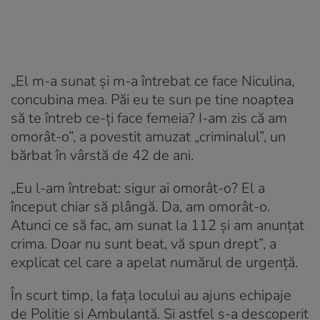
„El m-a sunat și m-a întrebat ce face Niculina,
concubina mea. Păi eu te sun pe tine noaptea
să te întreb ce-ți face femeia? I-am zis că am
omorât-o”, a povestit amuzat „criminalul”, un
bărbat în vârstă de 42 de ani.
„Eu l-am întrebat: sigur ai omorât-o? El a
început chiar să plângă. Da, am omorât-o.
Atunci ce să fac, am sunat la 112 și am anunțat
crima. Doar nu sunt beat, vă spun drept”, a
explicat cel care a apelat numărul de urgență.
În scurt timp, la fața locului au ajuns echipaje
de Poliție și Ambulanță. Și astfel s-a descoperit