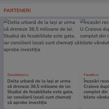
PARTENERI
ZiaruldeIasi.ro
Fanatik.ro
Delta urbană de la Iași ar urma
Încasări reco
să dreneze 36,5 milioane de lei.
Craiova dup
Studiul de fezabilitate este gata,
complet din 
iar consilierii locali sunt chemați
bilete vându
să aprobe investiția