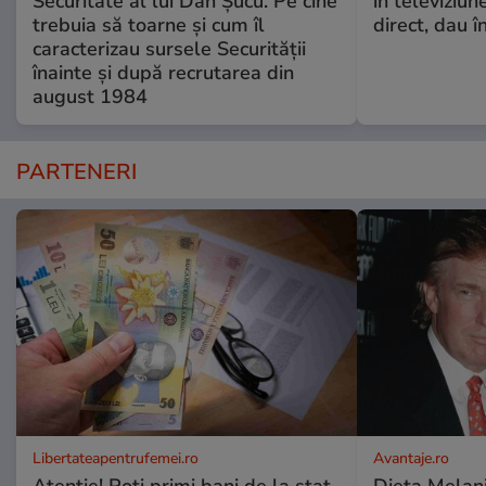
Securitate al lui Dan Șucu. Pe cine
în televiziun
trebuia să toarne și cum îl
direct, dau î
caracterizau sursele Securității
înainte și după recrutarea din
august 1984
PARTENERI
Libertateapentrufemei.ro
Avantaje.ro
Atenție! Poți primi bani de la stat
Dieta Melan