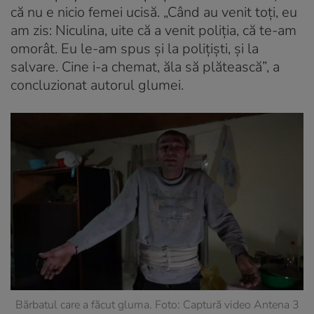
că nu e nicio femei ucisă. „Când au venit toți, eu
am zis: Niculina, uite că a venit poliția, că te-am
omorât. Eu le-am spus și la polițiști, și la
salvare. Cine i-a chemat, ăla să plătească”, a
concluzionat autorul glumei.
Bărbatul care a făcut gluma. Foto: Captură video Antena 3