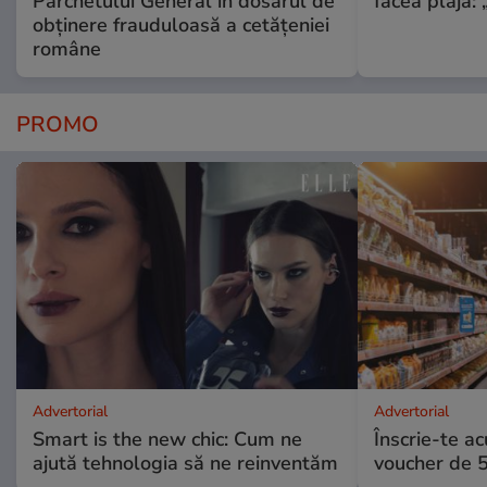
Parchetului General în dosarul de
făcea plajă: „
obținere frauduloasă a cetățeniei
române
PROMO
Advertorial
Advertorial
Smart is the new chic: Cum ne
Înscrie-te ac
ajută tehnologia să ne reinventăm
voucher de 5