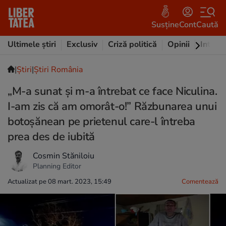
Susține
Cont
Caută
Ultimele știri
Exclusiv
Criză politică
Opinii
Intervi
|
Ştiri
|
Știri România
„M-a sunat și m-a întrebat ce face Niculina.
I-am zis că am omorât-o!” Răzbunarea unui
botoșănean pe prietenul care-l întreba
prea des de iubită
Cosmin Stăniloiu
Planning Editor
Actualizat pe 08 mart. 2023, 15:49
Comentează