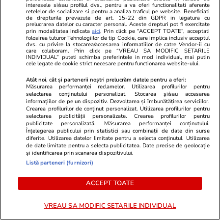
interesele si/sau profilul dvs., pentru a va oferi functionalitati aferente
explică adevărata poveste a
Supercupa E
retelelor de socializare si pentru a analiza traficul pe website. Beneficiati
orașului distrus de Vezuviu
echipamente.
de drepturile prevazute de art. 15-22 din GDPR in legatura cu
prelucrarea datelor cu caracter personal. Aceste drepturi pot fi exercitate
prin modalitatea indicata
aici
. Prin click pe “ACCEPT TOATE”, acceptati
folosirea tuturor Tehnologiilor de tip Cookie, care implica inclusiv acceptul
dvs. cu privire la stocarea/accesarea informatiilor de catre Vendor-ii cu
care colaboram. Prin click pe “VREAU SA MODIFIC SETARILE
PARTENERI
INDIVIDUAL” puteti schimba preferintele in mod individual, mai putin
cele legate de cookie strict necesare pentru functionarea website-ului.
Atât noi, cât și partenerii noștri prelucrăm datele pentru a oferi:
Măsurarea performanței reclamelor. Utilizarea profilurilor pentru
selectarea conținutului personalizat. Stocarea și/sau accesarea
informațiilor de pe un dispozitiv. Dezvoltarea și îmbunătățirea serviciilor.
Crearea profilurilor de conținut personalizat. Utilizarea profilurilor pentru
selectarea publicității personalizate. Crearea profilurilor pentru
publicitate personalizată. Măsurarea performanței conținutului.
Înțelegerea publicului prin statistici sau combinații de date din surse
diferite. Utilizarea datelor limitate pentru a selecta conținutul. Utilizarea
de date limitate pentru a selecta publicitatea. Date precise de geolocație
și identificarea prin scanarea dispozitivului.
Listă parteneri (furnizori)
ACCEPT TOATE
Elle.ro
Unica.ro
O mai ții minte pe Janine Sârbu?
Mirabela Gră
Cum arată și cu ce se ocupă acum
surprinzătoar
VREAU SA MODIFIC SETARILE INDIVIDUAL
fosta soție a lui Adrian Sârbu și
flancată de 