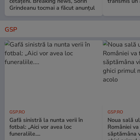
cetățeni. Breaking news, Sorin
transmis un 
Grindeanu tocmai a făcut anunțul
GSP
GSP.RO
GSP.RO
Gafă sinistră la nunta verii în
Noua sală u
fotbal: „Aici vor avea loc
României va 
funeraliile....
săptămâna vi