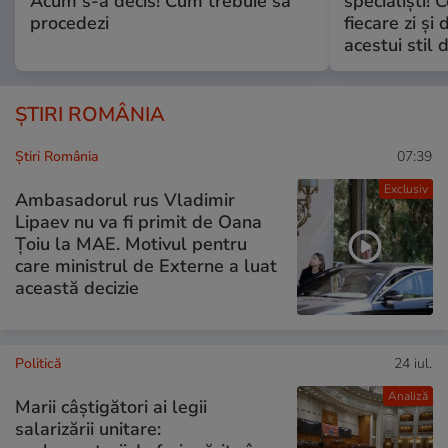
Acum s-a decis! Cum trebuie să
specialiști! 
procedezi
fiecare zi și 
acestui stil 
ȘTIRI ROMÂNIA
Știri România
07:39
Exclusiv
Ambasadorul rus Vladimir
Lipaev nu va fi primit de Oana
Țoiu la MAE. Motivul pentru
care ministrul de Externe a luat
această decizie
Politică
24 iul.
Analiză
Marii câștigători ai legii
salarizării unitare: