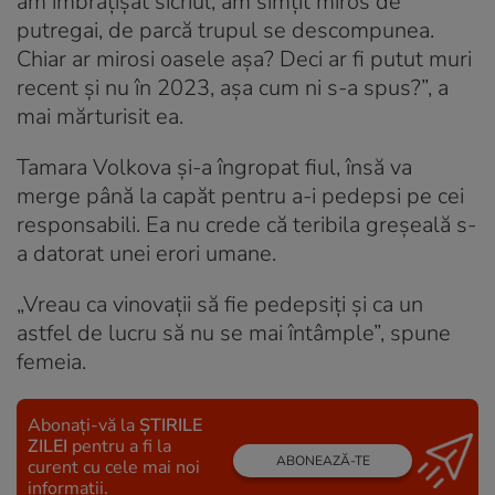
am îmbrățișat sicriul, am simțit miros de
putregai, de parcă trupul se descompunea.
Chiar ar mirosi oasele așa? Deci ar fi putut muri
recent și nu în 2023, așa cum ni s-a spus?”, a
mai mărturisit ea.
Tamara Volkova și-a îngropat fiul, însă va
merge până la capăt pentru a-i pedepsi pe cei
responsabili. Ea nu crede că teribila greșeală s-
a datorat unei erori umane.
„Vreau ca vinovații să fie pedepsiți și ca un
astfel de lucru să nu se mai întâmple”, spune
femeia.
Abonați-vă la
ȘTIRILE
ZILEI
pentru a fi la
ABONEAZĂ-TE
curent cu cele mai noi
informații.