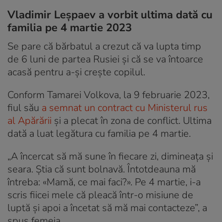
Vladimir Leșpaev a vorbit ultima dată cu
familia pe 4 martie 2023
Se pare că bărbatul a crezut că va lupta timp
de 6 luni de partea Rusiei și că se va întoarce
acasă pentru a-și crește copilul.
Conform Tamarei Volkova, la 9 februarie 2023,
fiul său
a semnat un contract cu Ministerul rus
al Apărării
și a plecat în zona de conflict. Ultima
dată a luat legătura cu familia pe 4 martie.
„A încercat să mă sune în fiecare zi, dimineața și
seara. Știa că sunt bolnavă. Întotdeauna mă
întreba: «Mamă, ce mai faci?». Pe 4 martie, i-a
scris fiicei mele că pleacă într-o misiune de
luptă și apoi a încetat să mă mai contacteze”, a
spus femeia.