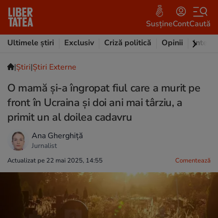
Susține
Cont
Caută
Ultimele știri
Exclusiv
Criză politică
Opinii
Intervi
|
Ştiri
|
Știri Externe
O mamă și-a îngropat fiul care a murit pe
front în Ucraina și doi ani mai târziu, a
primit un al doilea cadavru
Ana Gherghiță
Jurnalist
Actualizat pe 22 mai 2025, 14:55
Comentează