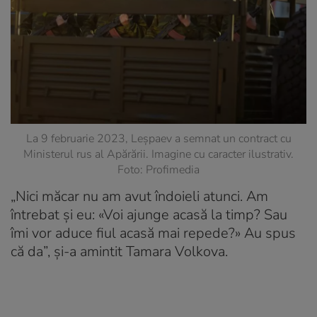
La 9 februarie 2023, Leșpaev a semnat un contract cu
Ministerul rus al Apărării. Imagine cu caracter ilustrativ.
Foto: Profimedia
„Nici măcar nu am avut îndoieli atunci. Am
întrebat și eu: «Voi ajunge acasă la timp? Sau
îmi vor aduce fiul acasă mai repede?» Au spus
că da”, și-a amintit Tamara Volkova.