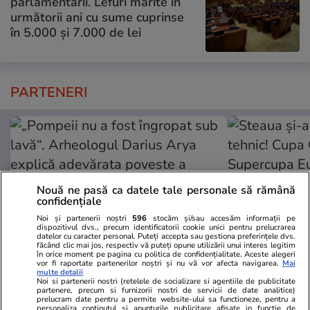
parlamentarii. Lefuri mărite în
următorii ani cu sume cuprinse
în 5.000 și 7.000 de lei
PARTENERI
Nouă ne pasă ca datele tale personale să rămână
confidențiale
Noi și partenerii noștri
596
stocăm și/sau accesăm informații pe
dispozitivul dvs., precum identificatorii cookie unici pentru prelucrarea
datelor cu caracter personal. Puteți accepta sau gestiona preferințele dvs.
făcând clic mai jos, respectiv vă puteți opune utilizării unui interes legitim
în orice moment pe pagina cu politica de confidențialitate. Aceste alegeri
vor fi raportate partenerilor noștri și nu vă vor afecta navigarea.
Mai
multe detalii
Adevarul.ro
Fanatik.ro
Noi si partenerii nostri (retelele de socializare si agentiile de publicitate
„Pompeii nu a fost îngropat sub
Steaua și-a 
partenere, precum si furnizorii nostri de servicii de date analitice)
prelucram date pentru a permite website-ului sa functioneze, pentru a
lavă“. Arheologul Darius Arya
tehnic! Cupa
personaliza continutul si anunturile publicitare afisate in functie de