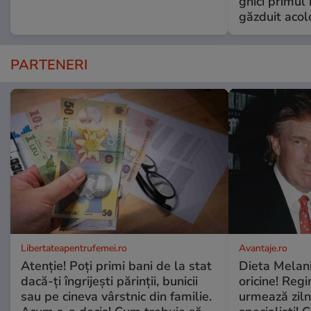
ghici primul 
găzduit acol
PARTENERI
Libertateapentrufemei.ro
Avantaje.ro
Atenție! Poți primi bani de la stat
Dieta Melan
dacă-ți îngrijești părinții, bunicii
oricine! Regi
sau pe cineva vârstnic din familie.
urmează zilni