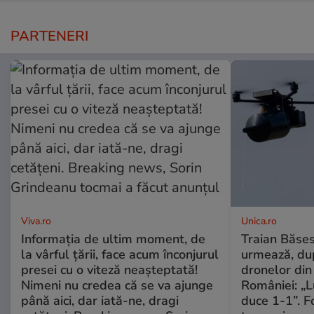
PARTENERI
Viva.ro
Unica.ro
Informația de ultim moment, de
Traian Băses
la vârful țării, face acum înconjurul
urmează, du
presei cu o viteză neașteptată!
dronelor din 
Nimeni nu credea că se va ajunge
României: „L
până aici, dar iată-ne, dragi
duce 1-1”. F