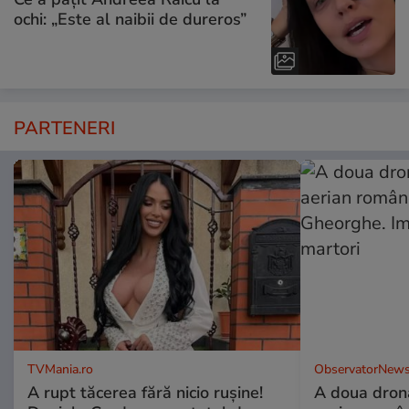
ochi: „Este al naibii de dureros”
PARTENERI
TVMania.ro
ObservatorNews
A rupt tăcerea fără nicio rușine!
A doua dronă