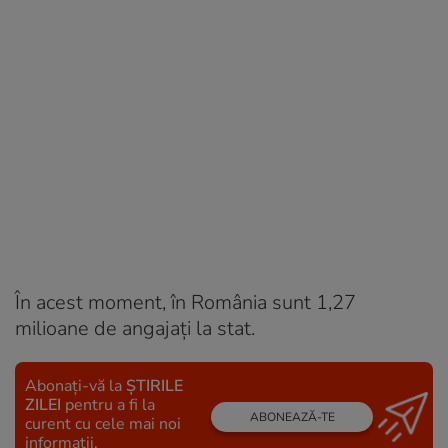
În acest moment, în România sunt 1,27
milioane de angajați la stat.
Abonați-vă la
ȘTIRILE
ZILEI
pentru a fi la
ABONEAZĂ-TE
curent cu cele mai noi
informații.