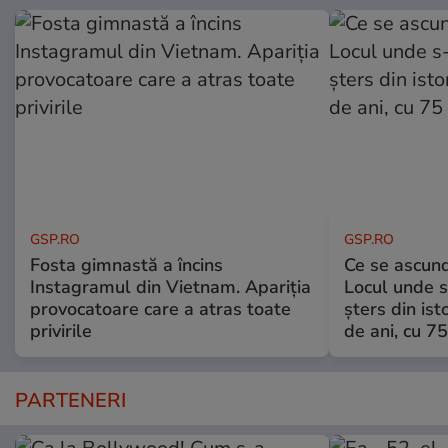
GSP.RO
GSP.RO
Fosta gimnastă a încins
Ce se ascund
Instagramul din Vietnam. Apariția
Locul unde s-
provocatoare care a atras toate
șters din ist
privirile
de ani, cu 7
PARTENERI