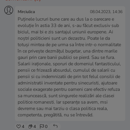
Mirciulica
08.04.2023, 14:36
Puținele lucruri bune care au dus la o oarecare e
evoluție în astia 33 de ani, s-au făcut exclusiv sub
biciul, mai bi e zis santajul uniunii europene. Ai
noștri politicieni sunt un dezastru. Poate le da
totuși mintea de pe urma sa între intr-o normalitate
în ce privește dezmățul bugetar, una dintre marile
gauri prin care banii publici se pierd. Sau se fura.
Salarii iraționale, sporuri de domeniul fantasticului,
pensii ce frizează absurdul, cumulul de salarii cu
pensii si cu indemnizatii de prin tot felul consilii de
administratii inventate pentru sinecuristi, ajutoare
sociale exagerate pentru oameni care efectiv refuza
sa muncească, sunt singurele realizări ale clasei
politice romanesti. Iar speranțe sa avem, msi
devreme sau mai tarziu o clasa politica reala,
competenta, pregătită, nu se întrevăd.
4
4
0