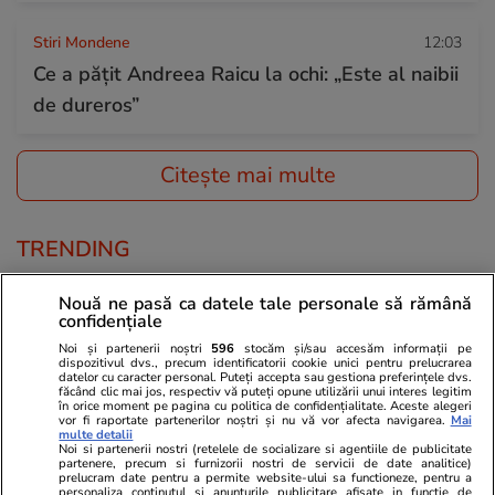
Stiri Mondene
12:03
Ce a pățit Andreea Raicu la ochi: „Este al naibii
de dureros”
Citește mai multe
TRENDING
Știri România
09:14
Nouă ne pasă ca datele tale personale să rămână
confidențiale
A doua dronă doborâtă în România, la 10 km
Noi și partenerii noștri
596
stocăm și/sau accesăm informații pe
de Sfântu Gheorghe. Radu Miruță: A fost
dispozitivul dvs., precum identificatorii cookie unici pentru prelucrarea
datelor cu caracter personal. Puteți accepta sau gestiona preferințele dvs.
distrusă la 12 minute de la intrarea în spațiul
făcând clic mai jos, respectiv vă puteți opune utilizării unui interes legitim
în orice moment pe pagina cu politica de confidențialitate. Aceste alegeri
aerian. MApN: A fost același pilot de F-16 ca
vor fi raportate partenerilor noștri și nu vă vor afecta navigarea.
Mai
multe detalii
Noi si partenerii nostri (retelele de socializare si agentiile de publicitate
vineri
partenere, precum si furnizorii nostri de servicii de date analitice)
prelucram date pentru a permite website-ului sa functioneze, pentru a
personaliza continutul si anunturile publicitare afisate in functie de