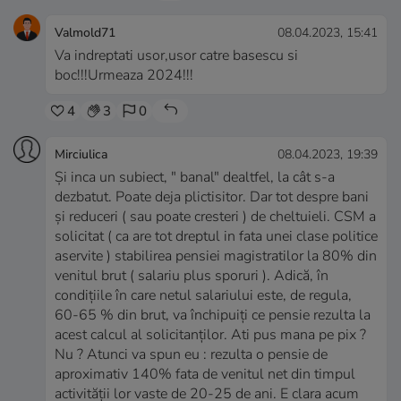
Valmold71
08.04.2023, 15:41
Va indreptati usor,usor catre basescu si
boc!!!Urmeaza 2024!!!
4
3
0
Mirciulica
08.04.2023, 19:39
Și inca un subiect, " banal" dealtfel, la cât s-a
dezbatut. Poate deja plictisitor. Dar tot despre bani
și reduceri ( sau poate cresteri ) de cheltuieli. CSM a
solicitat ( ca are tot dreptul in fata unei clase politice
aservite ) stabilirea pensiei magistratilor la 80% din
venitul brut ( salariu plus sporuri ). Adică, în
condițiile în care netul salariului este, de regula,
60-65 % din brut, va închipuiți ce pensie rezulta la
acest calcul al solicitanților. Ati pus mana pe pix ?
Nu ? Atunci va spun eu : rezulta o pensie de
aproximativ 140% fata de venitul net din timpul
activității lor vaste de 20-25 de ani. E clara acum