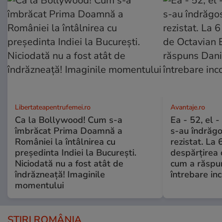
Libertateapentrufemei.ro
Avantaje.ro
Ca la Bollywood! Cum s-a
Ea - 52, el 
îmbrăcat Prima Doamnă a
s-au îndrăgos
României la întâlnirea cu
rezistat. La 
președinta Indiei la București.
despărțirea 
Niciodată nu a fost atât de
cum a răspu
îndrăzneață! Imaginile
întrebare i
momentului
ȘTIRI ROMÂNIA