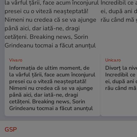
Viva.ro
Unica.ro
Informația de ultim moment, de
Divorț la nive
la vârful țării, face acum înconjurul
Incredibil ce
presei cu o viteză neașteptată!
ei, după ani 
Nimeni nu credea că se va ajunge
rău când mă
până aici, dar iată-ne, dragi
cetățeni. Breaking news, Sorin
Grindeanu tocmai a făcut anunțul
GSP