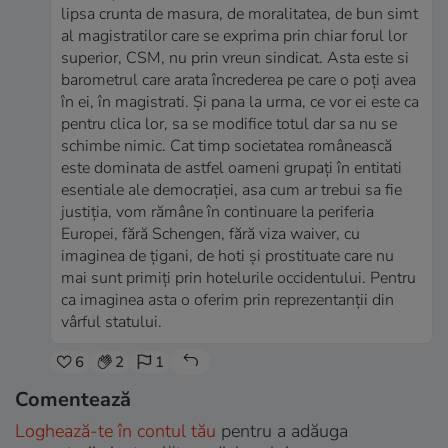
lipsa crunta de masura, de moralitatea, de bun simt
al magistratilor care se exprima prin chiar forul lor
superior, CSM, nu prin vreun sindicat. Asta este si
barometrul care arata încrederea pe care o poți avea
în ei, în magistrati. Și pana la urma, ce vor ei este ca
pentru clica lor, sa se modifice totul dar sa nu se
schimbe nimic. Cat timp societatea românească
este dominata de astfel oameni grupați în entitati
esentiale ale democrației, asa cum ar trebui sa fie
justiția, vom rămâne în continuare la periferia
Europei, fără Schengen, fără viza waiver, cu
imaginea de țigani, de hoti și prostituate care nu
mai sunt primiți prin hotelurile occidentului. Pentru
ca imaginea asta o oferim prin reprezentanții din
vârful statului.
6
2
1
Comentează
Loghează-te în contul tău
pentru a adăuga