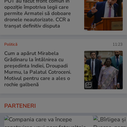
POT au făcut front comun în
opoziție împotriva legii care
permite Armatei să doboare
dronele neautorizate. CCR a
tranșat definitiv disputa
Politică
11:23
Cum a apărut Mirabela
Grădinaru la întâlnirea cu
președinta Indiei, Droupadi
Murmu, la Palatul Cotroceni.
Motivul pentru care a ales o
rochie galbenă
PARTENERI