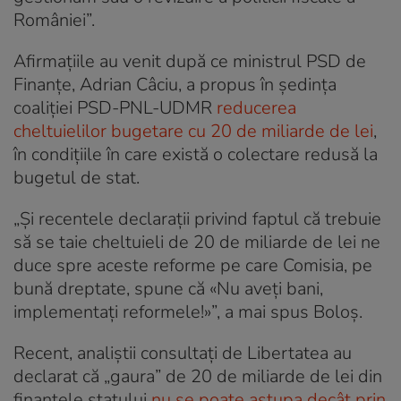
României”.
Afirmațiile au venit după ce ministrul PSD de
Finanțe, Adrian Câciu, a propus în ședința
coaliției PSD-PNL-UDMR
reducerea
cheltuielilor bugetare cu 20 de miliarde de lei
,
în condițiile în care există o colectare redusă la
bugetul de stat.
„Și recentele declarații privind faptul că trebuie
să se taie cheltuieli de 20 de miliarde de lei ne
duce spre aceste reforme pe care Comisia, pe
bună dreptate, spune că «Nu aveți bani,
implementați reformele!»”, a mai spus Boloș.
Recent, analiștii consultați de Libertatea au
declarat că „gaura” de 20 de miliarde de lei din
finanțele statului
nu se poate astupa decât prin