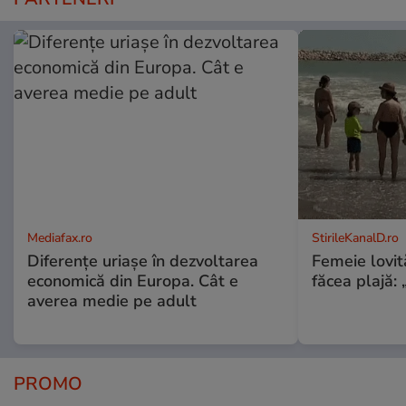
Mediafax.ro
StirileKanalD.ro
Diferențe uriașe în dezvoltarea
Femeie lovit
economică din Europa. Cât e
făcea plajă: „
averea medie pe adult
PROMO