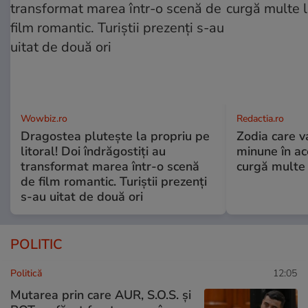
Wowbiz.ro
Redactia.ro
Dragostea plutește la propriu pe
Zodia care v
litoral! Doi îndrăgostiți au
minune în a
transformat marea într-o scenă
curgă multe l
de film romantic. Turiștii prezenți
s-au uitat de două ori
POLITIC
Politică
12:05
Mutarea prin care AUR, S.O.S. și