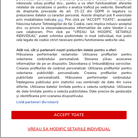
interesele si/sau profilul dvs., pentru a va oferi functionalitati aferente
retelelor de socializare si pentru a analiza traficul pe website. Beneficiati
Știri România
24 iul.
de drepturile prevazute de art. 15-22 din GDPR in legatura cu
prelucrarea datelor cu caracter personal. Aceste drepturi pot fi exercitate
Procurorii DNA ar fi găsit 500.000 de euro
prin modalitatea indicata
aici
. Prin click pe “ACCEPT TOATE”, acceptati
folosirea tuturor Tehnologiilor de tip Cookie, care implica inclusiv acceptul
cash acasă la directorul general al Uzinei
dvs. cu privire la stocarea/accesarea informatiilor de catre Vendor-ii cu
care colaboram. Prin click pe “VREAU SA MODIFIC SETARILE
Mecanice Plopeni, precum și două ceasuri
INDIVIDUAL” puteti schimba preferintele in mod individual, mai putin
cele legate de cookie strict necesare pentru functionarea website-ului.
Patek Philippe și Rolex
Atât noi, cât și partenerii noștri prelucrăm datele pentru a oferi:
Măsurarea performanței reclamelor. Utilizarea profilurilor pentru
selectarea conținutului personalizat. Stocarea și/sau accesarea
Horoscop
24 iul.
informațiilor de pe un dispozitiv. Dezvoltarea și îmbunătățirea serviciilor.
Crearea profilurilor de conținut personalizat. Utilizarea profilurilor pentru
Horoscop Urania | Previziuni astrologice pentru
selectarea publicității personalizate. Crearea profilurilor pentru
publicitate personalizată. Măsurarea performanței conținutului.
perioada 25 – 31 iulie 2026. Luna Plină în
Înțelegerea publicului prin statistici sau combinații de date din surse
Vărsător
diferite. Utilizarea datelor limitate pentru a selecta conținutul. Utilizarea
de date limitate pentru a selecta publicitatea. Date precise de geolocație
și identificarea prin scanarea dispozitivului.
Listă parteneri (furnizori)
Bani și Afaceri
07:32
Benzina și motorina s-au scumpit sâmbătă, 25
ACCEPT TOATE
iulie. Cât costă litrul de carburant în București,
VREAU SA MODIFIC SETARILE INDIVIDUAL
Iași, Cluj-Napoca, Timișoara și Constanța