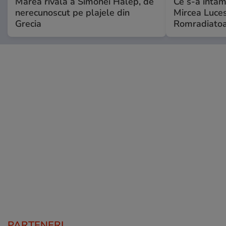
Marea rivală a Simonei Halep, de
Ce s-a întâmp
nerecunoscut pe plajele din
Mircea Luces
Grecia
Romradiatoa
PARTENERI