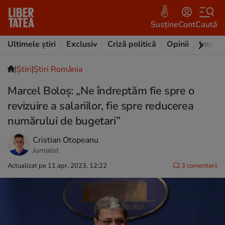
Susține
Cont
Caută
Ultimele știri
Exclusiv
Criză politică
Opinii
Intervi
|
Ştiri
|
Știri România
Marcel Boloș: „Ne îndreptăm fie spre o
revizuire a salariilor, fie spre reducerea
numărului de bugetari”
Cristian Otopeanu
Jurnalist
Actualizat pe 11 apr. 2023, 12:22
3 comentarii