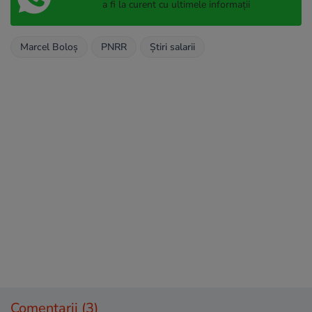
a fi la curent cu ultimele informații
Marcel Boloș
PNRR
Știri salarii
Comentarii
(3)