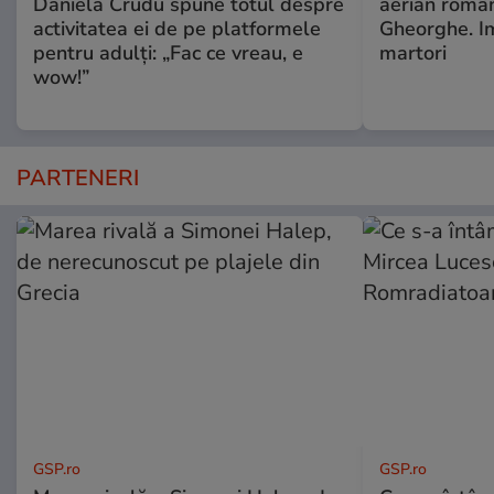
Daniela Crudu spune totul despre
aerian român
activitatea ei de pe platformele
Gheorghe. Im
pentru adulți: „Fac ce vreau, e
martori
wow!”
PARTENERI
GSP.ro
GSP.ro