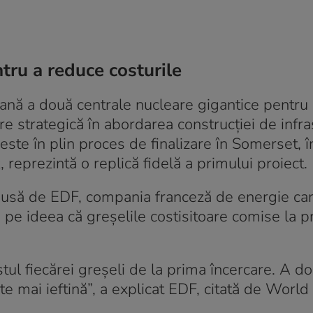
tru a reduce costurile
tană a două centrale nucleare gigantice pentru
e strategică în abordarea construcției de infra
este în plin proces de finalizare în Somerset, î
 reprezintă o replică fidelă a primului proiect.
opusă de EDF, compania franceză de energie ca
pe ideea că greșelile costisitoare comise la p
stul fiecărei greșeli de la prima încercare. A d
 este mai ieftină”, a explicat EDF, citată de Worl