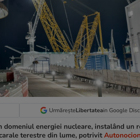
Urmărește
Libertatea
in Google Dis
n domeniul energiei nucleare, instalând un r
arale terestre din lume, potrivit
Autonocio