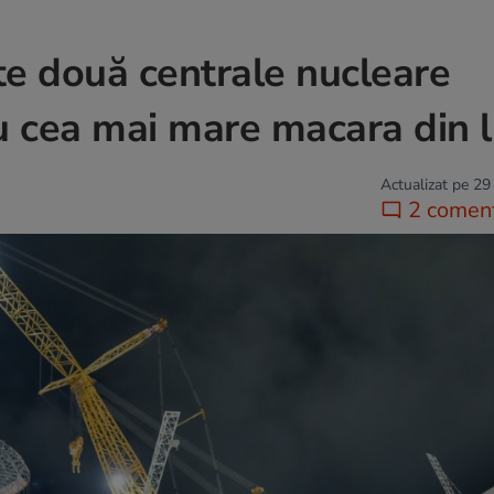
te două centrale nucleare
 cu cea mai mare macara din
Actualizat pe 29
2 coment