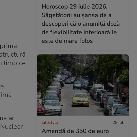
Horoscop 29 iulie 2026.
Săgetătorii au șansa de a
descoperi că o anumită doză
de flexibilitate interioară le
este de mare folos
 prima
structură
n timp ce
re
rima
oua ar
Lifestyle
28 iul.
d Nuclear
Amendă de 350 de euro