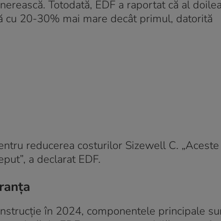
nerească. Totodată, EDF a raportat că al doilea
eză cu 20-30% mai mare decât primul, datorită
pentru reducerea costurilor Sizewell C. „Aceste 
eput”, a declarat EDF.
Franța
construcție în 2024, componentele principale su