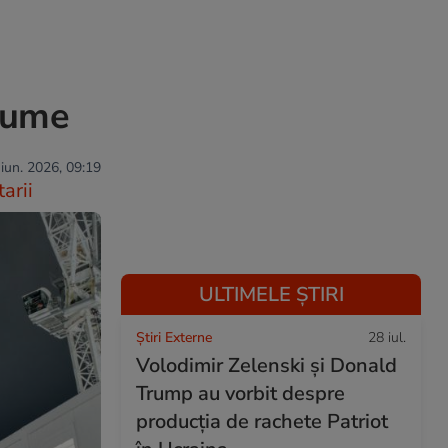
 lume
 iun. 2026, 09:19
arii
ULTIMELE ȘTIRI
Știri Externe
28 iul.
Volodimir Zelenski și Donald
Trump au vorbit despre
producția de rachete Patriot