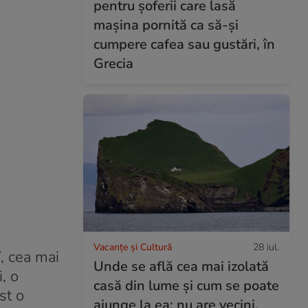
pentru șoferii care lasă
mașina pornită ca să-și
cumpere cafea sau gustări, în
Grecia
Vacanțe și Cultură
28 iul.
, cea mai
Unde se află cea mai izolată
, o
casă din lume și cum se poate
st o
ajunge la ea: nu are vecini,