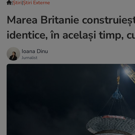
|
Ştiri
|
Știri Externe
Marea Britanie construieș
identice, în același timp,
Ioana Dinu
Jurnalist