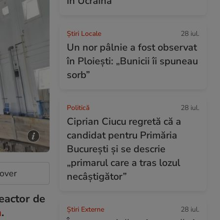
în Ucraina
Știri Locale
28 iul.
Un nor pâlnie a fost observat
în Ploiești: „Bunicii îi spuneau
sorb”
Politică
28 iul.
Ciprian Ciucu regretă că a
candidat pentru Primăria
București și se descrie
„primarul care a tras lozul
cover
necâștigător”
eactor de
Știri Externe
28 iul.
n
.