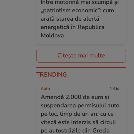
Între motorină mai scumpă și
„patriotism economic”: cum
arată starea de alertă
energetică în Republica
Moldova
Citește mai multe
TRENDING
Auto
28 iul.
Amendă 2.000 de euro și
suspendarea permisului auto
pe loc, timp de un an: cu ce
viteză este interzis să circuli
pe autostrăzile din Grecia