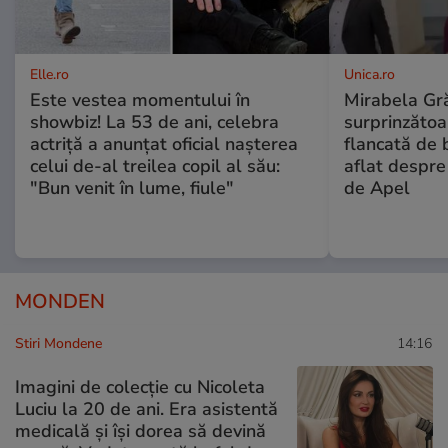
Elle.ro
Unica.ro
Este vestea momentului în
Mirabela Gră
showbiz! La 53 de ani, celebra
surprinzătoar
actriță a anunțat oficial nașterea
flancată de 
celui de-al treilea copil al său:
aflat despre
"Bun venit în lume, fiule"
de Apel
MONDEN
Stiri Mondene
14:16
Imagini de colecție cu Nicoleta
Luciu la 20 de ani. Era asistentă
medicală și își dorea să devină