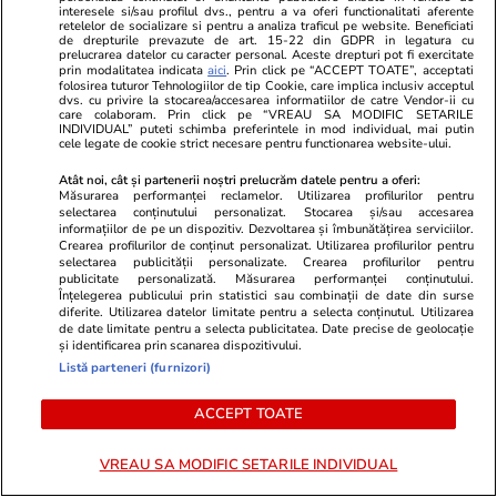
interesele si/sau profilul dvs., pentru a va oferi functionalitati aferente
Opinii
10:46
retelelor de socializare si pentru a analiza traficul pe website. Beneficiati
de drepturile prevazute de art. 15-22 din GDPR in legatura cu
prelucrarea datelor cu caracter personal. Aceste drepturi pot fi exercitate
prin modalitatea indicata
aici
. Prin click pe “ACCEPT TOATE”, acceptati
folosirea tuturor Tehnologiilor de tip Cookie, care implica inclusiv acceptul
dvs. cu privire la stocarea/accesarea informatiilor de catre Vendor-ii cu
Dizident conservator sau
care colaboram. Prin click pe “VREAU SA MODIFIC SETARILE
INDIVIDUAL” puteti schimba preferintele in mod individual, mai putin
trădător?
cele legate de cookie strict necesare pentru functionarea website-ului.
Atât noi, cât și partenerii noștri prelucrăm datele pentru a oferi:
Măsurarea performanței reclamelor. Utilizarea profilurilor pentru
selectarea conținutului personalizat. Stocarea și/sau accesarea
informațiilor de pe un dispozitiv. Dezvoltarea și îmbunătățirea serviciilor.
Crearea profilurilor de conținut personalizat. Utilizarea profilurilor pentru
Opinii
08:00
selectarea publicității personalizate. Crearea profilurilor pentru
publicitate personalizată. Măsurarea performanței conținutului.
Înțelegerea publicului prin statistici sau combinații de date din surse
diferite. Utilizarea datelor limitate pentru a selecta conținutul. Utilizarea
de date limitate pentru a selecta publicitatea. Date precise de geolocație
și identificarea prin scanarea dispozitivului.
Războiul hibrid și întâlnirile zen
Listă parteneri (furnizori)
ACCEPT TOATE
VREAU SA MODIFIC SETARILE INDIVIDUAL
Opinii
31 iul.