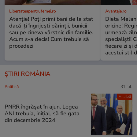
Libertateapentrufemei.ro
Avantaje.ro
Atenție! Poți primi bani de la stat
Dieta Melan
dacă-ți îngrijești părinții, bunicii
oricine! Regi
sau pe cineva vârstnic din familie.
urmează zilni
Acum s-a decis! Cum trebuie să
specialiști! 
procedezi
fiecare zi și 
acestui stil 
ȘTIRI ROMÂNIA
Politică
31 iul.
Analiză
PNRR îngrășat în ajun. Legea
ANI trebuia, inițial, să fie gata
din decembrie 2024