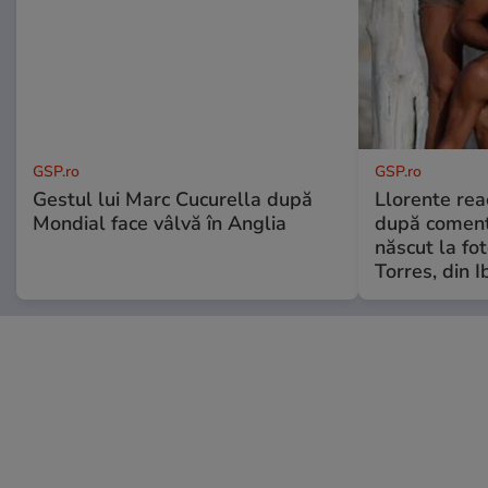
GSP.ro
GSP.ro
Gestul lui Marc Cucurella după
Llorente rea
Mondial face vâlvă în Anglia
după comenta
născut la fot
Torres, din I