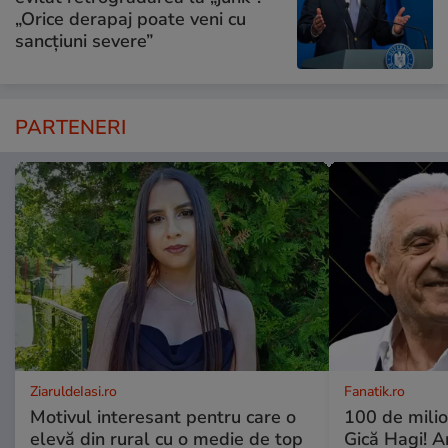
„Orice derapaj poate veni cu
sancțiuni severe”
PARTENERI
ZiaruldeIasi.ro
Fanatik.ro
Motivul interesant pentru care o
100 de mili
elevă din rural cu o medie de top
Gică Hagi! A