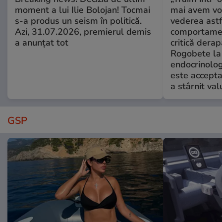
moment a lui Ilie Bolojan! Tocmai
mai avem vo
s-a produs un seism în politică.
vederea astf
Azi, 31.07.2026, premierul demis
comportamen
a anunțat tot
critică derap
Rogobete la
endocrinolog
este accepta
a stârnit valu
GSP