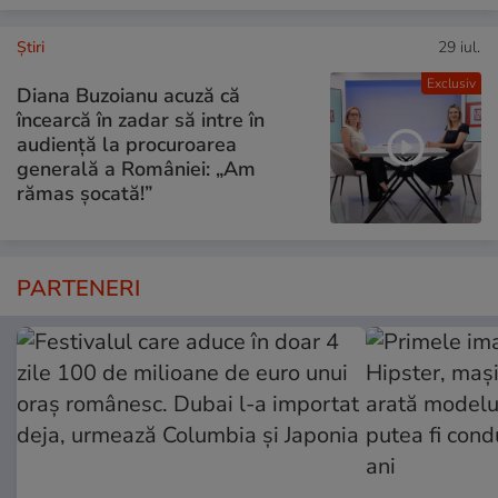
Ştiri
29 iul.
Exclusiv
Diana Buzoianu acuză că
încearcă în zadar să intre în
audiență la procuroarea
generală a României: „Am
rămas șocată!”
PARTENERI