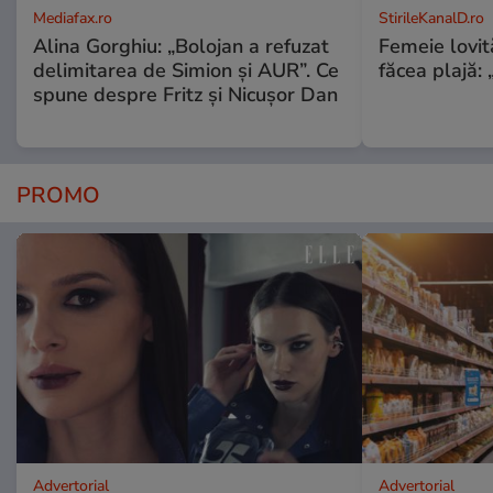
Mediafax.ro
StirileKanalD.ro
Alina Gorghiu: „Bolojan a refuzat
Femeie lovit
delimitarea de Simion și AUR”. Ce
făcea plajă: „
spune despre Fritz și Nicușor Dan
PROMO
Advertorial
Advertorial