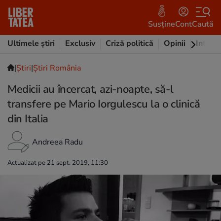
Susține
Cont
Caută
Ultimele știri
Exclusiv
Criză politică
Opinii
Intervi
|
Ştiri
|
Știri România
Medicii au încercat, azi-noapte, să-l
transfere pe Mario Iorgulescu la o clinică
din Italia
Andreea Radu
Actualizat pe 21 sept. 2019, 11:30