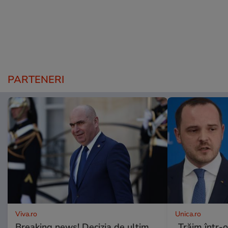
PARTENERI
Viva.ro
Unica.ro
Breaking news! Decizia de ultim
„Trăim într-