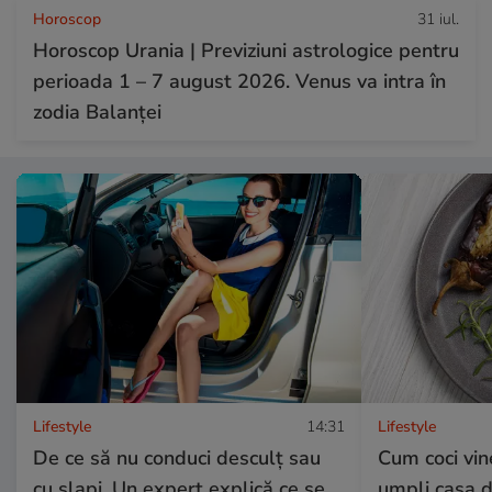
Horoscop
31 iul.
Horoscop Urania | Previziuni astrologice pentru
perioada 1 – 7 august 2026. Venus va intra în
zodia Balanței
Lifestyle
14:31
Lifestyle
De ce să nu conduci desculț sau
Cum coci vine
cu șlapi. Un expert explică ce se
umpli casa 