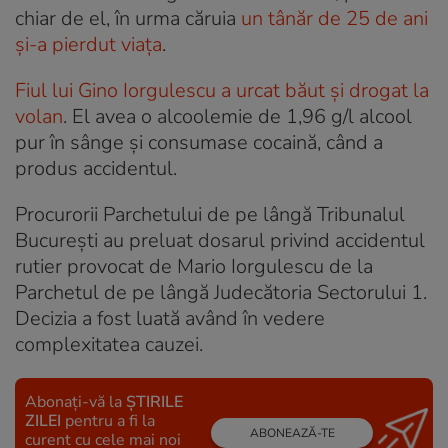
chiar de el, în urma căruia
un tânăr de 25 de ani
și-a pierdut viața
.
Fiul lui Gino Iorgulescu a urcat băut și drogat la
volan
. El avea o alcoolemie de 1,96 g/l alcool
pur în sânge și consumase cocaină, când a
produs accidentul.
Procurorii Parchetului de pe lângă Tribunalul
Bucureşti au preluat dosarul privind accidentul
rutier provocat de Mario Iorgulescu de la
Parchetul de pe lângă Judecătoria Sectorului 1.
Decizia a fost luată având în vedere
complexitatea cauzei.
Abonați-vă la
ȘTIRILE
ZILEI
pentru a fi la
ABONEAZĂ-TE
curent cu cele mai noi