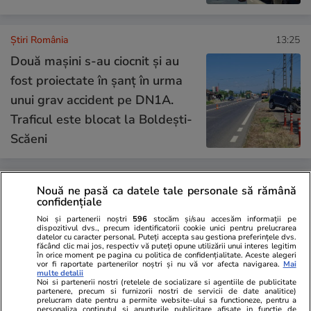
Știri România
13:25
Două mașini s-au ciocnit și au
fost proiectate în șanț în urma
unui grav accident pe DN1A.
Traficul este blocat la Boldești-
Scăeni
Știri România
13:00
Nouă ne pasă ca datele tale personale să rămână
confidențiale
Reportaj
Toată lumea se oprește la
Noi și partenerii noștri
596
stocăm și/sau accesăm informații pe
dispozitivul dvs., precum identificatorii cookie unici pentru prelucrarea
această tarabă cu roșii din Piața
datelor cu caracter personal. Puteți accepta sau gestiona preferințele dvs.
făcând clic mai jos, respectiv vă puteți opune utilizării unui interes legitim
Obor. Cât costă kilogramul de
în orice moment pe pagina cu politica de confidențialitate. Aceste alegeri
vor fi raportate partenerilor noștri și nu vă vor afecta navigarea.
Mai
roșii negre, galbene și portocalii
multe detalii
Noi si partenerii nostri (retelele de socializare si agentiile de publicitate
partenere, precum si furnizorii nostri de servicii de date analitice)
prelucram date pentru a permite website-ului sa functioneze, pentru a
personaliza continutul si anunturile publicitare afisate in functie de