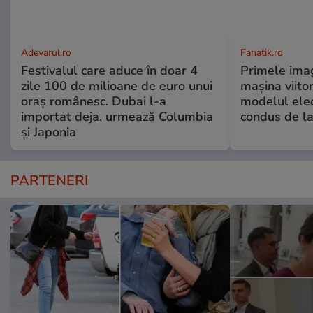
Adevarul.ro
Fanatik.ro
Festivalul care aduce în doar 4
Primele imag
zile 100 de milioane de euro unui
mașina viito
oraș românesc. Dubai l-a
modelul elec
importat deja, urmează Columbia
condus de la
și Japonia
PARTENERI