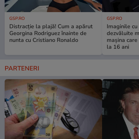
GSP.RO
GSP.RO
Distracție la plajă! Cum a apărut
Imaginile cu
Georgina Rodriguez înainte de
dezvăluite m
nunta cu Cristiano Ronaldo
mașina care 
la 16 ani
PARTENERI