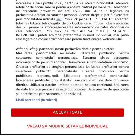
interesele si/sau profilul dvs., pentru a va oferi functionalitati aferente
care sunt avantajele
retelelor de socializare si pentru a analiza traficul pe website. Beneficiati
de drepturile prevazute de art. 15-22 din GDPR in legatura cu
prelucrarea datelor cu caracter personal. Aceste drepturi pot fi exercitate
prin modalitatea indicata
aici
. Prin click pe “ACCEPT TOATE”, acceptati
folosirea tuturor Tehnologiilor de tip Cookie, care implica inclusiv acceptul
dvs. cu privire la stocarea/accesarea informatiilor de catre Vendor-ii cu
care colaboram. Prin click pe “VREAU SA MODIFIC SETARILE
Lifestyle
15 iul.
INDIVIDUAL” puteti schimba preferintele in mod individual, mai putin
cele legate de cookie strict necesare pentru functionarea website-ului.
Combinaţii răcoritoare de apă
Atât noi, cât și partenerii noștri prelucrăm datele pentru a oferi:
Măsurarea performanței reclamelor. Utilizarea profilurilor pentru
cu fructe şi plante aromatice
selectarea conținutului personalizat. Stocarea și/sau accesarea
informațiilor de pe un dispozitiv. Dezvoltarea și îmbunătățirea serviciilor.
pentru vară
Crearea profilurilor de conținut personalizat. Utilizarea profilurilor pentru
selectarea publicității personalizate. Crearea profilurilor pentru
publicitate personalizată. Măsurarea performanței conținutului.
Înțelegerea publicului prin statistici sau combinații de date din surse
diferite. Utilizarea datelor limitate pentru a selecta conținutul. Utilizarea
de date limitate pentru a selecta publicitatea. Date precise de geolocație
și identificarea prin scanarea dispozitivului.
Lifestyle
01 aug.
Listă parteneri (furnizori)
ACCEPT TOATE
Cum coci vinetele la bloc, fără
să umpli casa de fum
VREAU SA MODIFIC SETARILE INDIVIDUAL