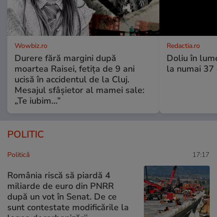
Wowbiz.ro
Redactia.ro
Durere fără margini după
Doliu în lume
moartea Raisei, fetița de 9 ani
la numai 37 d
ucisă în accidentul de la Cluj.
Mesajul sfâșietor al mamei sale:
„Te iubim…”
POLITIC
Politică
17:17
România riscă să piardă 4
miliarde de euro din PNRR
după un vot în Senat. De ce
sunt contestate modificările la