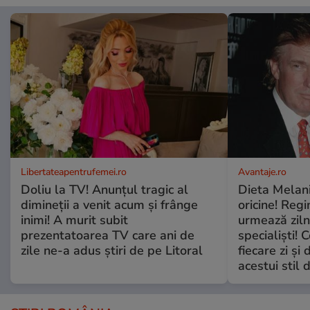
Libertateapentrufemei.ro
Avantaje.ro
Doliu la TV! Anunțul tragic al
Dieta Melan
dimineții a venit acum și frânge
oricine! Regi
inimi! A murit subit
urmează zilni
prezentatoarea TV care ani de
specialiști! 
zile ne-a adus știri de pe Litoral
fiecare zi și 
acestui stil 