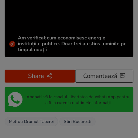
Am verificat cum economisesc energie
instituțiile publice. Doar trei au stins luminile pe
timpul nopții
Share
Comentează
Abonați-vă la canalul Libertatea de WhatsApp pentru
a fi la curent cu ultimele informații
Metrou Drumul Taberei
Stiri Bucuresti