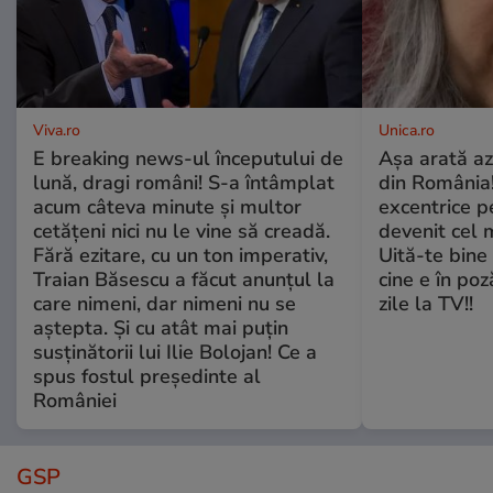
Viva.ro
Unica.ro
E breaking news-ul începutului de
Așa arată az
lună, dragi români! S-a întâmplat
din România!
acum câteva minute și multor
excentrice pe
cetățeni nici nu le vine să creadă.
devenit cel 
Fără ezitare, cu un ton imperativ,
Uită-te bine 
Traian Băsescu a făcut anunțul la
cine e în poz
care nimeni, dar nimeni nu se
zile la TV!!
aștepta. Și cu atât mai puțin
susținătorii lui Ilie Bolojan! Ce a
spus fostul președinte al
României
GSP