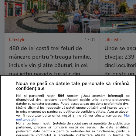
Lifestyle
17:01
Lifestyle
480 de lei costă trei feluri de
Unde se ascu
mâncare pentru întreaga familie,
Elveția: 239
inclusiv vin și alte băuturi, în cel
cinci locuito
mai ieftin paradis turistic din
de peste un 
Europa
elvețieni
Nouă ne pasă ca datele tale personale să rămână
confidențiale
Noi și partenerii noștri
596
stocăm și/sau accesăm informații pe
dispozitivul dvs., precum identificatorii cookie unici pentru prelucrarea
datelor cu caracter personal. Puteți accepta sau gestiona preferințele dvs.
Lifestyle
01 aug.
făcând clic mai jos, respectiv vă puteți opune utilizării unui interes legitim
în orice moment pe pagina cu politica de confidențialitate. Aceste alegeri
vor fi raportate partenerilor noștri și nu vă vor afecta navigarea.
Mai
multe detalii
Cum se face cafeaua la presa
Noi si partenerii nostri (retelele de socializare si agentiile de publicitate
partenere, precum si furnizorii nostri de servicii de date analitice)
franceză – cum funcționează și
prelucram date pentru a permite website-ului sa functioneze, pentru a
personaliza continutul si anunturile publicitare afisate in functie de