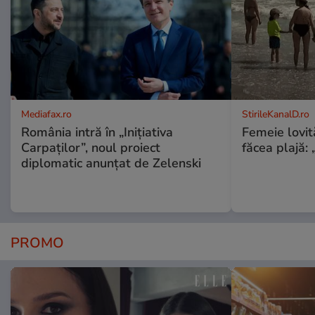
Mediafax.ro
StirileKanalD.ro
România intră în „Inițiativa
Femeie lovit
Carpaților”, noul proiect
făcea plajă: „
diplomatic anunțat de Zelenski
PROMO