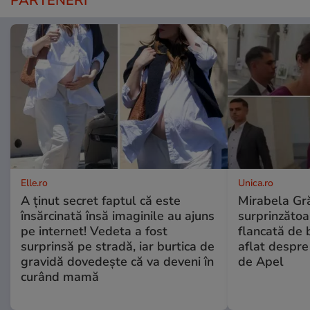
PARTENERI
Elle.ro
Unica.ro
A ținut secret faptul că este
Mirabela Gră
însărcinată însă imaginile au ajuns
surprinzătoar
pe internet! Vedeta a fost
flancată de 
surprinsă pe stradă, iar burtica de
aflat despre
gravidă dovedește că va deveni în
de Apel
curând mamă