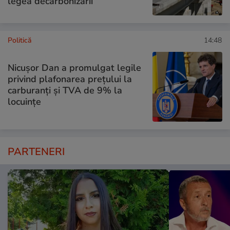
legea decarbonizării
Politică
14:48
Nicușor Dan a promulgat legile
privind plafonarea prețului la
carburanți și TVA de 9% la
locuințe
PARTENERI