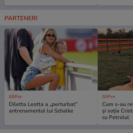
PARTENERI
GSP.ro
GSP.ro
Diletta Leotta a „perturbat”
Cum s-au re
antrenamentul lui Schalke
și soția Cris
cu Petrolul