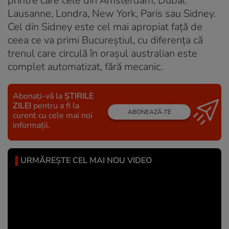
printre care cele din Amsterdam, Dubai,
Lausanne, Londra, New York, Paris sau Sidney.
Cel din Sidney este cel mai apropiat față de
ceea ce va primi Bucureștiul, cu diferența că
trenul care circulă în orașul australian este
complet automatizat, fără mecanic.
Abonați-vă la
ȘTIRILE
ZILEI
pentru a fi la
ABONEAZĂ-TE
curent cu cele mai noi
informații.
URMĂREȘTE CEL MAI NOU VIDEO