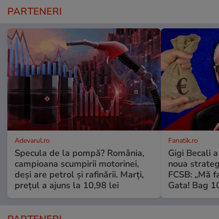
PARTENERI
Adevarul.ro
Fanatik.ro
Specula de la pompă? România,
Gigi Becali 
campioana scumpirii motorinei,
noua strateg
deși are petrol și rafinării. Marți,
FCSB: „Mă fa
prețul a ajuns la 10,98 lei
Gata! Bag 10