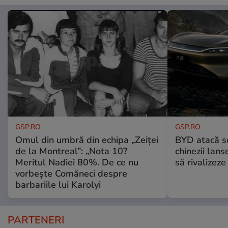
GSP.RO
GSP.RO
Omul din umbră din echipa „Zeiței
BYD atacă s
de la Montreal”: „Nota 10?
chinezii lans
Meritul Nadiei 80%. De ce nu
să rivalize
vorbește Comăneci despre
barbariile lui Karolyi
PARTENERI