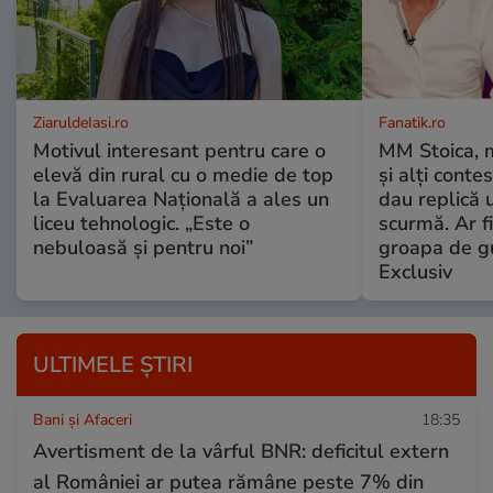
ZiaruldeIasi.ro
Fanatik.ro
Motivul interesant pentru care o
MM Stoica, 
elevă din rural cu o medie de top
și alți conte
la Evaluarea Națională a ales un
dau replică 
liceu tehnologic. „Este o
scurmă. Ar fi
nebuloasă și pentru noi”
groapa de gu
Exclusiv
ULTIMELE ȘTIRI
Bani și Afaceri
18:35
Avertisment de la vârful BNR: deficitul extern
al României ar putea rămâne peste 7% din