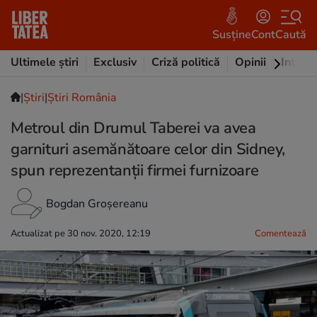
Susține
Cont
Caută
Ultimele știri
Exclusiv
Criză politică
Opinii
Intervi
|
Ştiri
|
Știri România
Metroul din Drumul Taberei va avea
garnituri asemănătoare celor din Sidney,
spun reprezentanții firmei furnizoare
Bogdan Groșereanu
Actualizat pe 30 nov. 2020, 12:19
Comentează