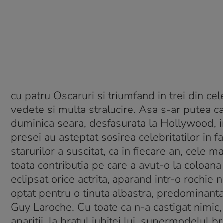
cu patru Oscaruri si triumfand in trei din ce
vedete si multa stralucire. Asa s-ar putea c
duminica seara, desfasurata la Hollywood, in
presei au asteptat sosirea celebritatilor in 
starurilor a suscitat, ca in fiecare an, cele 
toata contributia pe care a avut-o la coloan
eclipsat orice actrita, aparand intr-o rochi
optat pentru o tinuta albastra, predominanta 
Guy Laroche. Cu toate ca n-a castigat nimic
aparitii, la bratul iubitei lui, supermodelul 