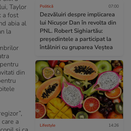
ui, Taylor
Politică
07:00
Dezvăluiri despre implicarea
 a fost
lui Nicușor Dan în revolta din
nd abia al
PNL. Robert Sighiartău:
an la
președintele a participat la
întâlniri cu gruparea Veștea
mbrilor
atra
 pentru
vitati din
pentru
bitele
egizor”,
, care a
Lifestyle
14:26
copil si ca