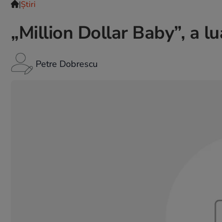
|
Ştiri
„Million Dollar Baby”, a l
Petre Dobrescu