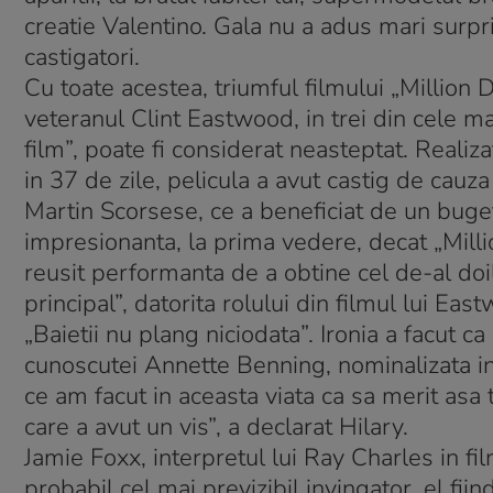
creatie Valentino. Gala nu a adus mari surpriz
castigatori.
Cu toate acestea, triumful filmului „Million
veteranul Clint Eastwood, in trei din cele ma
film”, poate fi considerat neasteptat. Realiz
in 37 de zile, pelicula a avut castig de cauza 
Martin Scorsese, ce a beneficiat de un buget
impresionanta, la prima vedere, decat „Milli
reusit performanta de a obtine cel de-al doil
principal”, datorita rolului din filmul lui E
„Baietii nu plang niciodata”. Ironia a facut 
cunoscutei Annette Benning, nominalizata in a
ce am facut in aceasta viata ca sa merit asa 
care a avut un vis”, a declarat Hilary.
Jamie Foxx, interpretul lui Ray Charles in fi
probabil cel mai previzibil invingator, el fii