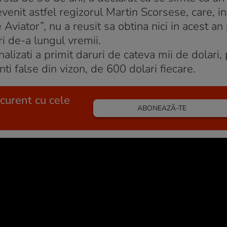
evenit astfel regizorul Martin Scorsese, care, i
 Aviator”, nu a reusit sa obtina nici in acest an
ri de-a lungul vremii.
nalizati a primit daruri de cateva mii de dolari, 
ti false din vizon, de 600 dolari fiecare.
 curent cu cele
ABONEAZĂ-TE