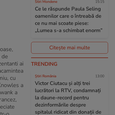
Stiri Mondene
15:15
Ce le răspunde Paula Seling
oamenilor care o întreabă de
ce nu mai scoate piese:
„Lumea s-a schimbat enorm”
Citește mai multe
xoase,
, de
entanti ai
TRENDING
racamintea
Știri România
13:00
miu, cu
Victor Ciutacu și alți trei
 Knowles a
lucrători la RTV, condamnați
 Swank a
la daune-record pentru
rancez,
dezinformările despre
eciate
spitalul ridicat din donații de
tr-o