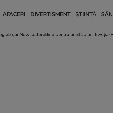
AFACERI
DIVERTISMENT
ȘTIINȚĂ
SĂN
Bani și Afaceri
Monden
Știri Știință
Știri 
Auto
Horoscop
Schimbări climati
Relații
Locuri de muncă
Muzică și Filme
Rețete
ogie
5 știri
Newslettere
Bine pentru tine
115 ani Elveția
Imobiliare.ro
Vacanțe și Cultură
Fructe
eJobs.ro
Îngriji