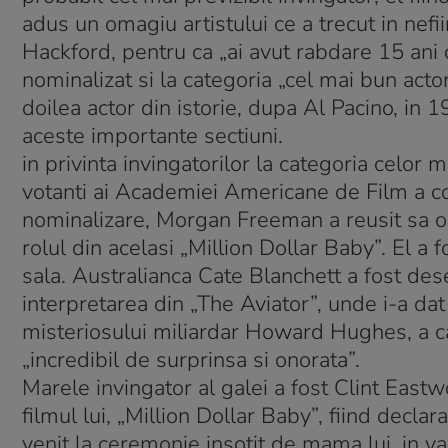
adus un omagiu artistului ce a trecut in nefii
Hackford, pentru ca „ai avut rabdare 15 ani c
nominalizat si la categoria „cel mai bun acto
doilea actor din istorie, dupa Al Pacino, in 1
aceste importante sectiuni.
in privinta invingatorilor la categoria celor
votanti ai Academiei Americane de Film a coinc
nominalizare, Morgan Freeman a reusit sa ob
rolul din acelasi „Million Dollar Baby”. El a f
sala. Australianca Cate Blanchett a fost des
interpretarea din „The Aviator”, unde i-a da
misteriosului miliardar Howard Hughes, a caru
„incredibil de surprinsa si onorata”.
Marele invingator al galei a fost Clint East
filmul lui, „Million Dollar Baby”, fiind decla
venit la ceremonie insotit de mama lui, in va