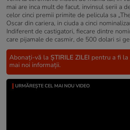
mai are inca mult de facut. invinsul serii a d
celor cinci premii primite de pelicula sa „The
Oscar din cariera, in ciuda a cinci nominaliza
Indiferent de castigatori, fiecare dintre nomi
care pijamale de casmir, de 500 dolari si gen
Abonați-vă la
ȘTIRILE ZILEI
pentru a fi la
mai noi informații.
URMĂREȘTE CEL MAI NOU VIDEO