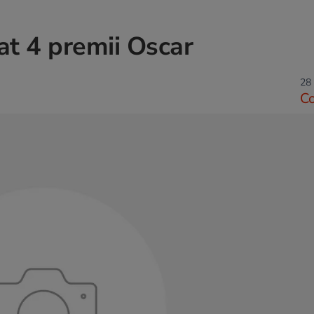
uat 4 premii Oscar
28 
C