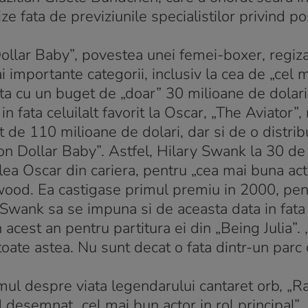
e fata de previziunile specialistilor privind pos
 Dollar Baby”, povestea unei femei-boxer, regiz
i importante categorii, inclusiv la cea de „cel 
ata cu un buget de „doar” 30 milioane de dolari 
in fata celuilalt favorit la Oscar, „The Aviator”,
 de 110 milioane de dolari, dar si de o distrib
on Dollar Baby”. Astfel, Hilary Swank la 30 de 
ea Oscar din cariera, pentru „cea mai buna actr
astwood. Ea castigase primul premiu in 2000, pen
ca Swank sa se impuna si de aceasta data in fata
cest an pentru partitura ei din „Being Julia”. 
toate astea. Nu sunt decat o fata dintr-un parc 
lmul despre viata legendarului cantaret orb, „Ra
nd desemnat „cel mai bun actor in rol principal”.