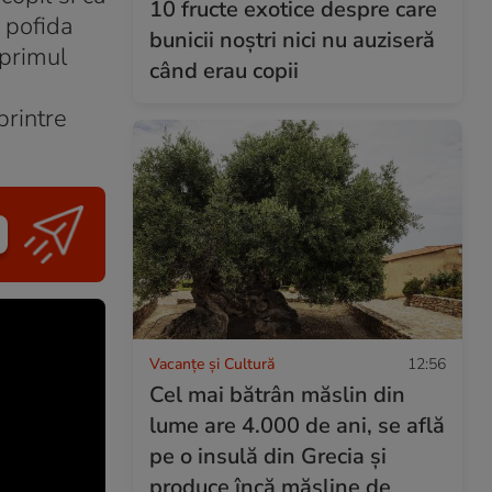
10 fructe exotice despre care
n pofida
bunicii noștri nici nu auziseră
 primul
când erau copii
printre
Vacanțe și Cultură
12:56
Cel mai bătrân măslin din
lume are 4.000 de ani, se află
pe o insulă din Grecia și
produce încă măsline de