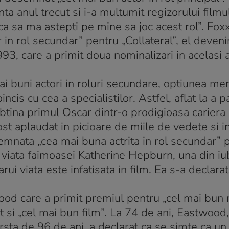
nta anul trecut si i-a multumit regizorului filmul
a sa ma astepti pe mine sa joc acest rol”. Foxx
r in rol secundar” pentru „Collateral”, el deveni
993, care a primit doua nominalizari in acelasi 
 mai buni actori in roluri secundare, optiunea me
is cu cea a specialistilor. Astfel, aflat la a p
tina primul Oscar dintr-o prodigioasa cariera
ost aplaudat in picioare de miile de vedete si in
emnata „cea mai buna actrita in rol secundar” 
t viata faimoasei Katherine Hepburn, una din iu
i viata este infatisata in film. Ea s-a declarat
wood care a primit premiul pentru „cel mai bun r
rat si „cel mai bun film”. La 74 de ani, Eastwood
rsta de 96 de ani, a declarat ca se simte ca un 