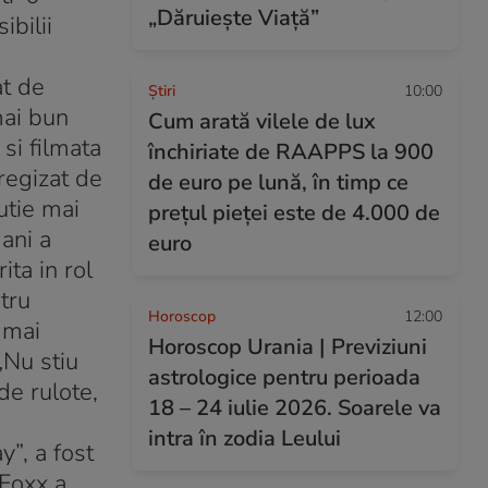
„Dăruiește Viață”
ibilii
at de
Ştiri
10:00
mai bun
Cum arată vilele de lux
si filmata
închiriate de RAAPPS la 900
 regizat de
de euro pe lună, în timp ce
utie mai
prețul pieței este de 4.000 de
ani a
euro
ita in rol
tru
Horoscop
12:00
 mai
Horoscop Urania | Previziuni
„Nu stiu
astrologice pentru perioada
de rulote,
18 – 24 iulie 2026. Soarele va
intra în zodia Leului
y”, a fost
 Foxx a