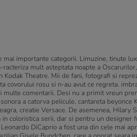
le mai importante categorii. Limuzine, tinute lu
a-racteriza mult asteptata noapte a Oscarurilor
 Kodak Theatre. Mii de fani, fotografi si reprez
fata covorului rosu si n-au avut ce regreta. imb
mai multe comentarii. Desi nu a primit vreun pre
a sonora a catorva pelicule, cantareta beyonce
e neagra, creatie Versace. De asemenea, Hilary
in coloristica serii, dar si pentru un designer f
, Leonardo DiCaprio a fost una din cele mai apr
brazilian Gisele Bundchen, care a onorat seara in