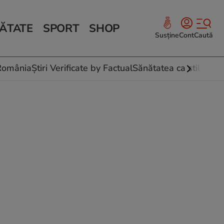
ĂTATE
SPORT
SHOP
Susține
Cont
Caută
Sănătate și Fitness
ce
 culinare
-România
Știri Verificate by Factual
Sănătatea ca stil de vi
 și legume
rea plantelor