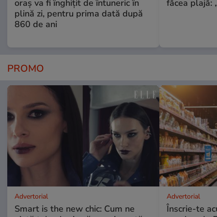
oraș va fi înghițit de întuneric în
făcea plajă: „
plină zi, pentru prima dată după
860 de ani
PROMO
Advertorial
Advertorial
Smart is the new chic: Cum ne
Înscrie-te ac