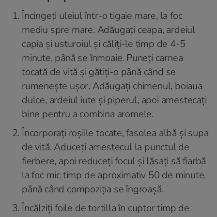
Încingeți uleiul într-o tigaie mare, la foc
mediu spre mare. Adăugați ceapa, ardeiul
capia și usturoiul și căliți-le timp de 4-5
minute, până se înmoaie. Puneți carnea
tocată de vită și gătiți-o până când se
rumenește ușor. Adăugați chimenul, boiaua
dulce, ardeiul iute și piperul, apoi amestecați
bine pentru a combina aromele.
Încorporați roșiile tocate, fasolea albă și supa
de vită. Aduceți amestecul la punctul de
fierbere, apoi reduceți focul și lăsați să fiarbă
la foc mic timp de aproximativ 50 de minute,
până când compoziția se îngroașă.
Încălziți foile de tortilla în cuptor timp de