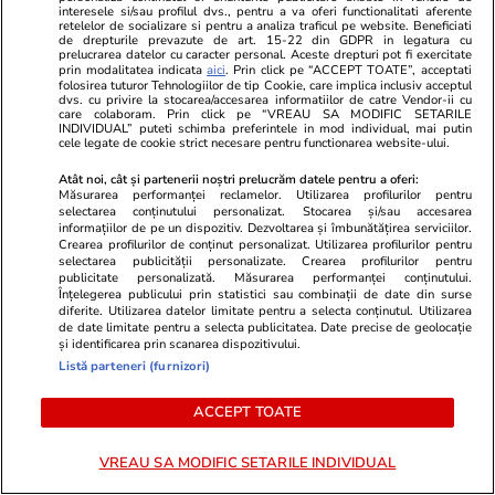
legiferare”
interesele si/sau profilul dvs., pentru a va oferi functionalitati aferente
retelelor de socializare si pentru a analiza traficul pe website. Beneficiati
de drepturile prevazute de art. 15-22 din GDPR in legatura cu
prelucrarea datelor cu caracter personal. Aceste drepturi pot fi exercitate
prin modalitatea indicata
aici
. Prin click pe “ACCEPT TOATE”, acceptati
PARTENERI
folosirea tuturor Tehnologiilor de tip Cookie, care implica inclusiv acceptul
dvs. cu privire la stocarea/accesarea informatiilor de catre Vendor-ii cu
care colaboram. Prin click pe “VREAU SA MODIFIC SETARILE
INDIVIDUAL” puteti schimba preferintele in mod individual, mai putin
cele legate de cookie strict necesare pentru functionarea website-ului.
Atât noi, cât și partenerii noștri prelucrăm datele pentru a oferi:
Măsurarea performanței reclamelor. Utilizarea profilurilor pentru
selectarea conținutului personalizat. Stocarea și/sau accesarea
informațiilor de pe un dispozitiv. Dezvoltarea și îmbunătățirea serviciilor.
Crearea profilurilor de conținut personalizat. Utilizarea profilurilor pentru
selectarea publicității personalizate. Crearea profilurilor pentru
publicitate personalizată. Măsurarea performanței conținutului.
Înțelegerea publicului prin statistici sau combinații de date din surse
diferite. Utilizarea datelor limitate pentru a selecta conținutul. Utilizarea
de date limitate pentru a selecta publicitatea. Date precise de geolocație
și identificarea prin scanarea dispozitivului.
Listă parteneri (furnizori)
ZiaruldeIasi.ro
Fanatik.ro
Proiectul imobiliar pregătit lângă
La 28 de ani
ACCEPT TOATE
Lidl Moara de Foc este scos la
făcut anunțu
vânzare. Dezvoltatorul este
îndeplinit ma
VREAU SA MODIFIC SETARILE INDIVIDUAL
asociat în piață cu un alt proiect
schimbat via