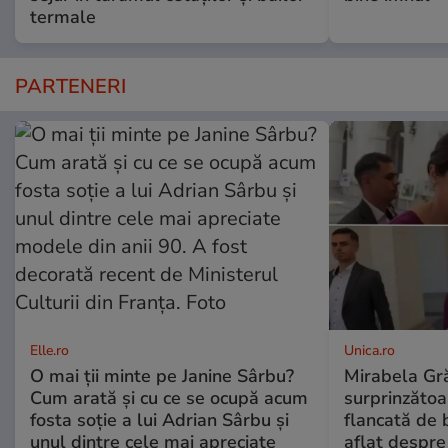
termale
PARTENERI
Elle.ro
Unica.ro
O mai ții minte pe Janine Sârbu?
Mirabela Gră
Cum arată și cu ce se ocupă acum
surprinzătoar
fosta soție a lui Adrian Sârbu și
flancată de 
unul dintre cele mai apreciate
aflat despre