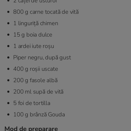
2 căței de usturoi
800 g carne tocată de vită
1 linguriță chimen
15 g boia dulce
1 ardei iute roșu
Piper negru, după gust
400 g roșii uscate
200 g fasole albă
200 ml supă de vită
5 foi de tortilla
100 g brânză Gouda
Mod de preparare