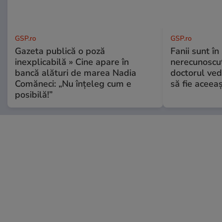
GSP.ro
GSP.ro
Gazeta publică o poză
Fanii sunt în 
inexplicabilă » Cine apare în
nerecunoscut
bancă alături de marea Nadia
doctorul ved
Comăneci: „Nu înțeleg cum e
să fie aceea
posibilă!”