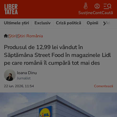
Susține
Cont
Caută
Ultimele știri
Exclusiv
Criză politică
Opinii
Video
|
Ştiri
|
Știri România
Produsul de 12,99 lei vândut în
Săptămâna Street Food în magazinele Lidl
pe care românii îl cumpără tot mai des
Ioana Dinu
Jurnalist
22 iun. 2026, 11:54
Comentează