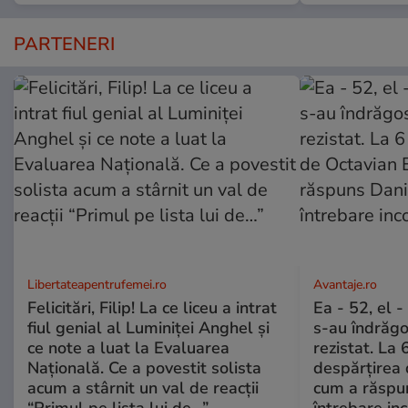
PARTENERI
Libertateapentrufemei.ro
Avantaje.ro
Felicitări, Filip! La ce liceu a intrat
Ea - 52, el 
fiul genial al Luminiței Anghel și
s-au îndrăgos
ce note a luat la Evaluarea
rezistat. La 
Națională. Ce a povestit solista
despărțirea 
acum a stârnit un val de reacții
cum a răspu