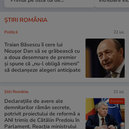
“Primul pe lista lui de…”
întrebare i
ȘTIRI ROMÂNIA
Politică
22 iul.
Traian Băsescu îi cere lui
Nicușor Dan să se grăbească cu
a doua desemnare de premier
și spune că „nu-l obligă nimeni”
să declanșeze alegeri anticipate
Știri România
21 iul.
Declarațiile de avere ale
Exclusiv
demnitarilor rămân secrete,
potrivit proiectului de reformă a
ANI trimis de Cătălin Predoiu în
Parlament. Reacția ministrului