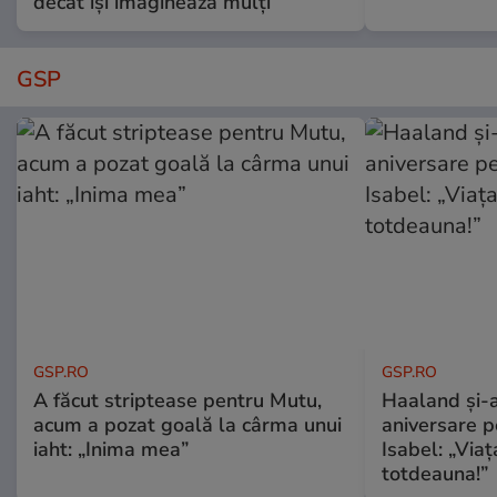
decât își imaginează mulți
GSP
GSP.RO
GSP.RO
A făcut striptease pentru Mutu,
Haaland și-a
acum a pozat goală la cârma unui
aniversare pe
iaht: „Inima mea”
Isabel: „Via
totdeauna!”