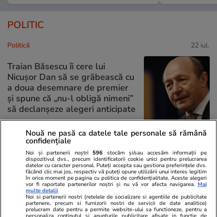
POLITIC
Politică
22 iul.
Traian Băsescu îi cere lui
Nicușor Dan să se grăbească cu
a doua desemnare de premier
și spune că „nu-l obligă nimeni”
să declanșeze alegeri anticipate
Nouă ne pasă ca datele tale personale să rămână
confidențiale
Politică
22 iul.
Noi și partenerii noștri
596
stocăm și/sau accesăm informații pe
Fostul președinte al CCR,
dispozitivul dvs., precum identificatorii cookie unici pentru prelucrarea
Analiză
datelor cu caracter personal. Puteți accepta sau gestiona preferințele dvs.
Augustin Zegrean, după ce
făcând clic mai jos, respectiv vă puteți opune utilizării unui interes legitim
Justiția a decis suspendarea
în orice moment pe pagina cu politica de confidențialitate. Aceste alegeri
vor fi raportate partenerilor noștri și nu vă vor afecta navigarea.
Mai
inițierii Legii salarizării
multe detalii
Noi si partenerii nostri (retelele de socializare si agentiile de publicitate
bugetarilor: „Nu-i treaba
partenere, precum si furnizorii nostri de servicii de date analitice)
Justiției să se amestece în
prelucram date pentru a permite website-ului sa functioneze, pentru a
personaliza continutul si anunturile publicitare afisate in functie de