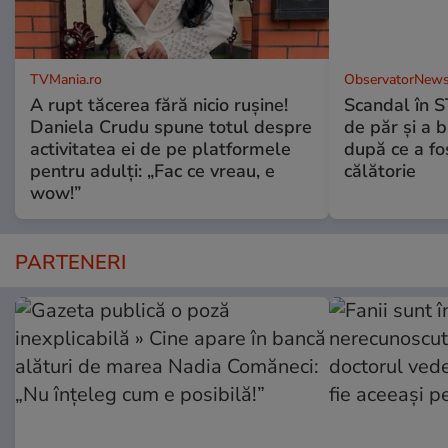
TVMania.ro
ObservatorNews
A rupt tăcerea fără nicio rușine!
Scandal în S
Daniela Crudu spune totul despre
de păr şi a 
activitatea ei de pe platformele
după ce a fos
pentru adulți: „Fac ce vreau, e
călătorie
wow!”
PARTENERI