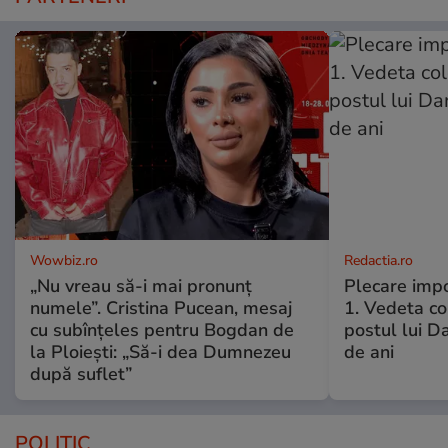
Wowbiz.ro
Redactia.ro
„Nu vreau să-i mai pronunț
Plecare imp
numele”. Cristina Pucean, mesaj
1. Vedeta co
cu subînțeles pentru Bogdan de
postul lui D
la Ploiești: „Să-i dea Dumnezeu
de ani
după suflet”
POLITIC