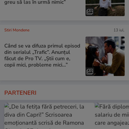
greu să las în urmă nimic”
Stiri Mondene
13 iul.
Când se va difuza primul episod
din serialul „Trafic”. Anunțul
făcut de Pro TV. „Știi cum e,
copii mici, probleme mici…”
PARTENERI