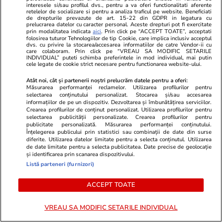
Paradiso, în Alpii italieni
interesele si/sau profilul dvs., pentru a va oferi functionalitati aferente
retelelor de socializare si pentru a analiza traficul pe website. Beneficiati
de drepturile prevazute de art. 15-22 din GDPR in legatura cu
prelucrarea datelor cu caracter personal. Aceste drepturi pot fi exercitate
prin modalitatea indicata
aici
. Prin click pe “ACCEPT TOATE”, acceptati
folosirea tuturor Tehnologiilor de tip Cookie, care implica inclusiv acceptul
Știri România
13 iul.
dvs. cu privire la stocarea/accesarea informatiilor de catre Vendor-ii cu
care colaboram. Prin click pe “VREAU SA MODIFIC SETARILE
Camere cu mucegai, piscine
INDIVIDUAL” puteti schimba preferintele in mod individual, mai putin
cele legate de cookie strict necesare pentru functionarea website-ului.
periculoase și mâncare
Atât noi, cât și partenerii noștri prelucrăm datele pentru a oferi:
expirată. Comisarii ANPC au dat
Măsurarea performanței reclamelor. Utilizarea profilurilor pentru
selectarea conținutului personalizat. Stocarea și/sau accesarea
amenzi uriașe pe litoral în plin
informațiilor de pe un dispozitiv. Dezvoltarea și îmbunătățirea serviciilor.
sezon estival
Crearea profilurilor de conținut personalizat. Utilizarea profilurilor pentru
selectarea publicității personalizate. Crearea profilurilor pentru
publicitate personalizată. Măsurarea performanței conținutului.
Înțelegerea publicului prin statistici sau combinații de date din surse
diferite. Utilizarea datelor limitate pentru a selecta conținutul. Utilizarea
Știri România
13 iul.
de date limitate pentru a selecta publicitatea. Date precise de geolocație
și identificarea prin scanarea dispozitivului.
Raul Cârstocea, istoric
Exclusiv
Listă parteneri (furnizori)
specializat în antisemitism:
„Luptătorii din rezistența din
ACCEPT TOATE
munți, parașutați în România,
VREAU SA MODIFIC SETARILE INDIVIDUAL
aveau conexiuni legionare sau