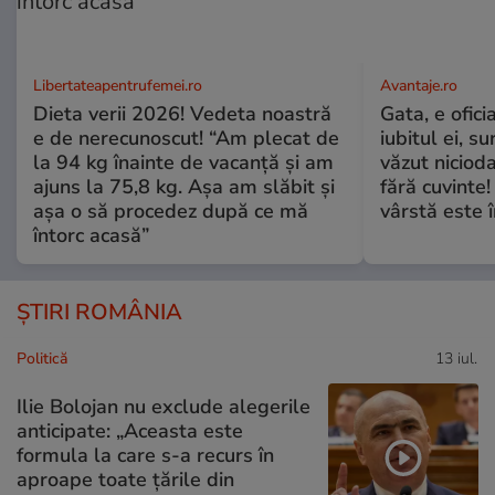
Libertateapentrufemei.ro
Avantaje.ro
Dieta verii 2026! Vedeta noastră
Gata, e ofici
e de nerecunoscut! “Am plecat de
iubitul ei, s
la 94 kg înainte de vacanță și am
văzut nicioda
ajuns la 75,8 kg. Așa am slăbit și
fără cuvinte!
așa o să procedez după ce mă
vârstă este î
întorc acasă”
ȘTIRI ROMÂNIA
Politică
13 iul.
Ilie Bolojan nu exclude alegerile
anticipate: „Aceasta este
formula la care s-a recurs în
aproape toate ţările din