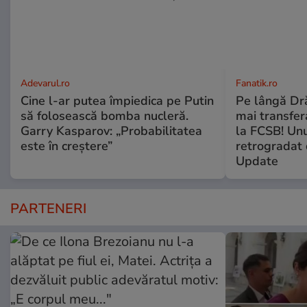
Adevarul.ro
Fanatik.ro
Cine l-ar putea împiedica pe Putin
Pe lângă Dră
să folosească bomba nucleră.
mai transfera
Garry Kasparov: „Probabilitatea
la FCSB! Unu
este în creștere”
retrogradat 
Update
PARTENERI