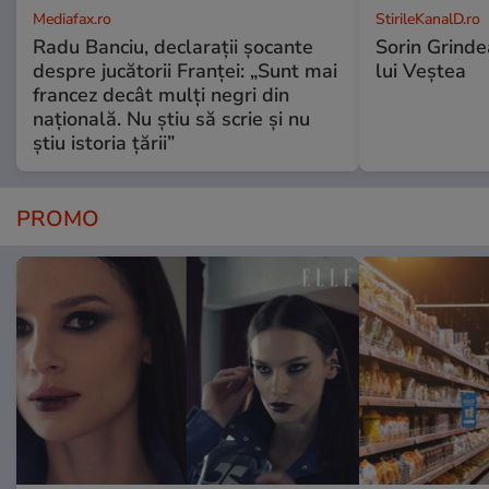
Mediafax.ro
StirileKanalD.ro
Radu Banciu, declarații șocante
Sorin Grinde
despre jucătorii Franței: „Sunt mai
lui Veștea
francez decât mulți negri din
națională. Nu știu să scrie și nu
știu istoria țării”
PROMO