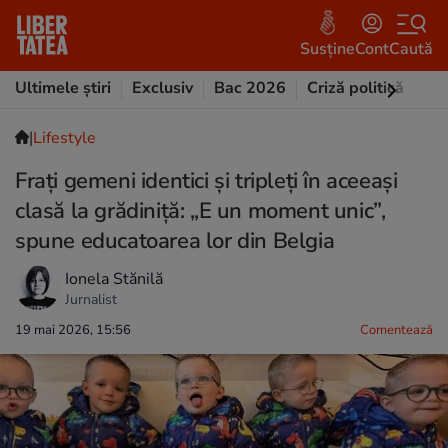
Susține
Cont
Caută
Ultimele știri
Exclusiv
Bac 2026
Criză politică
Opi
|
Lifestyle
Frați gemeni identici și tripleți în aceeași
clasă la grădiniță: „E un moment unic”,
spune educatoarea lor din Belgia
Ionela Stănilă
Jurnalist
19 mai 2026, 15:56
Comentează