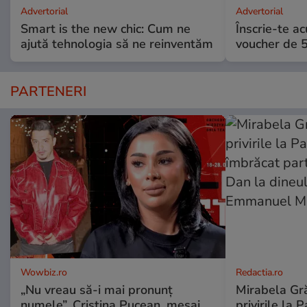
Advertorial
Advertorial
Smart is the new chic: Cum ne
Înscrie-te ac
ajută tehnologia să ne reinventăm
voucher de 5
PARTENERI
Wowbiz.ro
Redactia.ro
„Nu vreau să-i mai pronunț
Mirabela Gră
numele”. Cristina Pucean, mesaj
privirile la 