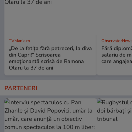
TVMania.ro
ObservatorNews
„De la fetița fără petreceri, la diva
Fără diplomă
din Capri!” Scrisoarea
salariu de mi
emoționantă scrisă de Ramona
care angajea
Olaru la 37 de ani
PARTENERI