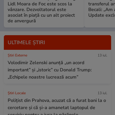
Lidl Moara de Foc este scos la
transferul an
vânzare. Dezvoltatorul este
Becali: „Am a
asociat în piață cu un alt proiect
Update excl
de anvergură
ULTIMELE ȘTIRI
Știri Externe
13 iul.
Volodimir Zelenski anunță „un acord
important” și „istoric” cu Donald Trump:
„Echipele noastre lucrează acum”
Știri Locale
13 iul.
Polițist din Prahova, acuzat că a furat bani la o
cercetare și că și-a amanetat laptopul de
serviciu pentru a juca la păcănele