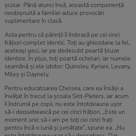
școlar. Până atunci însă, această componență
neobișnuită a familiei aduce provocări
suplimentare în clasă.
Asta pentru că părinții îi îmbracă pe cei cinci
frățiori complet identic. Toți au ghiozdane la fel,
aceleași geci, iar pe dedesubt poartă bluze
identice. În plus, toți poartă ochelari, iar numele
seamănă și ele izbitor: Quinsley, Kyriani, Levany,
Miley și Daynely.
Pentru educatoarea Chelsea, care ea însăși a
învățat în trecut la școala Sint-Pieters, iar acum
îi îndrumă pe copii, nu este întotdeauna ușor
să-i deosebească pe cei cinci frățiori. „Este un
moment unic să-i am pe toți cei cinci frați
pentru încă o lună și jumătate”, spune ea. „Nu
este întotdeauna ușor să-i deosebesc. Dar