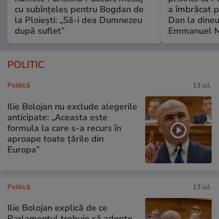
cu subînțeles pentru Bogdan de
a îmbrăcat p
la Ploiești: „Să-i dea Dumnezeu
Dan la dineu
după suflet”
Emmanuel M
POLITIC
Politică
13 iul.
Ilie Bolojan nu exclude alegerile
anticipate: „Aceasta este
formula la care s-a recurs în
aproape toate ţările din
Europa”
Politică
13 iul.
Ilie Bolojan explică de ce
Parlamentul trebuie să adopte