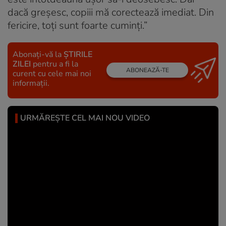
dacă greșesc, copiii mă corectează imediat. Din
fericire, toți sunt foarte cuminți.”
Abonați-vă la
ȘTIRILE
ZILEI
pentru a fi la
ABONEAZĂ-TE
curent cu cele mai noi
informații.
URMĂREȘTE CEL MAI NOU VIDEO