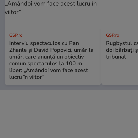
GSP.ro
GSP.ro
Interviu spectaculos cu Pan
Rugbystul ca
Zhanle și David Popovici, umăr la
doi bărbați ș
umăr, care anunță un obiectiv
tribunal
comun spectaculos la 100 m
liber: „Amândoi vom face acest
lucru în viitor”