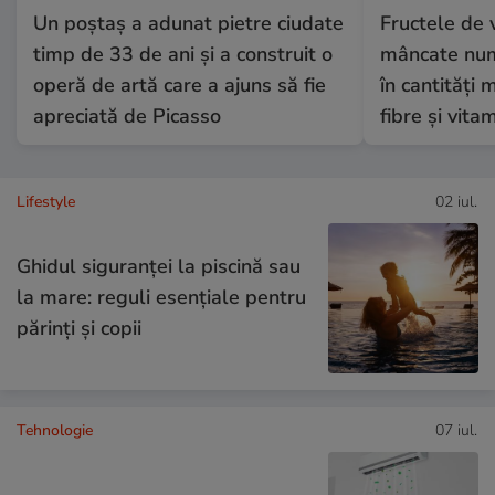
Un poștaș a adunat pietre ciudate
Fructele de 
timp de 33 de ani și a construit o
mâncate numa
operă de artă care a ajuns să fie
în cantități 
apreciată de Picasso
fibre și vita
Lifestyle
02 iul.
Ghidul siguranței la piscină sau
la mare: reguli esențiale pentru
părinți și copii
Tehnologie
07 iul.