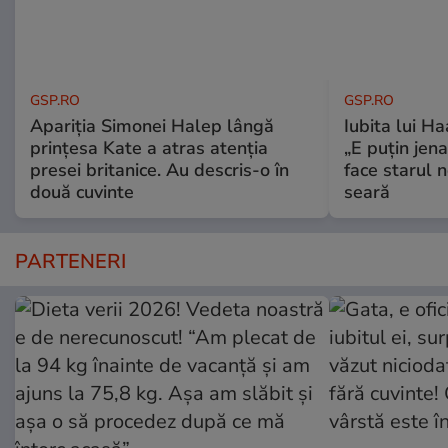
GSP.RO
GSP.RO
Apariția Simonei Halep lângă
Iubita lui Ha
prințesa Kate a atras atenția
„E puțin jen
presei britanice. Au descris-o în
face starul n
două cuvinte
seară
PARTENERI