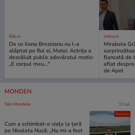
Elle.ro
Unica.ro
De ce Ilona Brezoianu nu l-a
Mirabela Gră
alăptat pe fiul ei, Matei. Actrița a
surprinzătoar
dezvăluit public adevăratul motiv:
flancată de 
„E corpul meu..."
aflat despre
de Apel
MONDEN
Stiri Mondene
13 iul.
Exclusiv
Cum a schimbat-o viața la țară
pe Nicoleta Nucă: „Nu mi-a fost