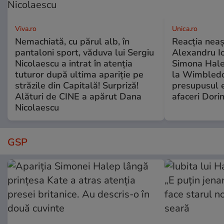
Viva.ro
Unica.ro
Nemachiată, cu părul alb, în
Reacția neaș
pantaloni sport, văduva lui Sergiu
Alexandru Io
Nicolaescu a intrat în atenția
Simona Halep
tuturor după ultima apariție pe
la Wimbledo
străzile din Capitală! Surpriză!
presupusul e
Alături de CINE a apărut Dana
afaceri Dori
Nicolaescu
GSP