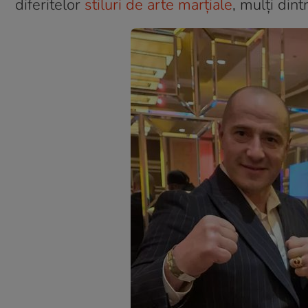
diferitelor
stiluri de arte marțiale
, mulți din