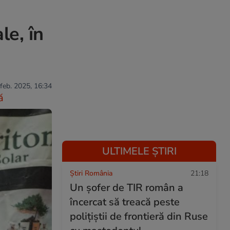
le, în
 feb. 2025, 16:34
ă
ULTIMELE ȘTIRI
Știri România
21:18
Un șofer de TIR român a
încercat să treacă peste
polițiștii de frontieră din Ruse