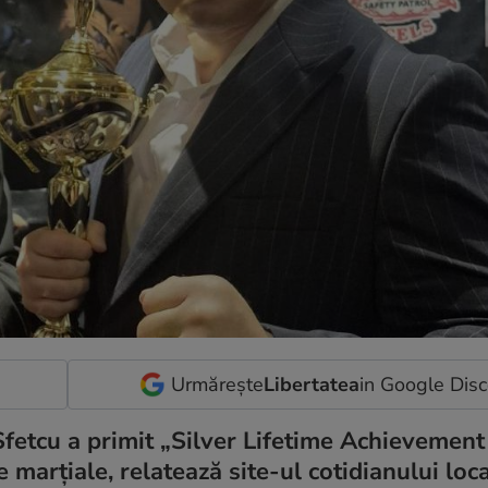
Urmărește
Libertatea
in Google Dis
 Sfetcu a primit „Silver Lifetime Achievemen
 marțiale, relatează site-ul cotidianului loc