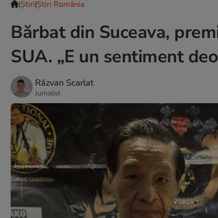
|
Ştiri
|
Știri România
Bărbat din Suceava, premia
SUA. „E un sentiment deo
Răzvan Scarlat
Jurnalist