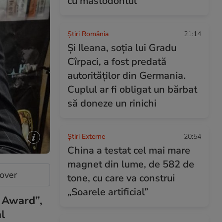
cu mastodontul
Știri România
21:14
Și Ileana, soţia lui Gradu
Cîrpaci, a fost predată
autorităţilor din Germania.
Cuplul ar fi obligat un bărbat
să doneze un rinichi
Știri Externe
20:54
China a testat cel mai mare
magnet din lume, de 582 de
cover
tone, cu care va construi
„Soarele artificial”
t Award”,
al