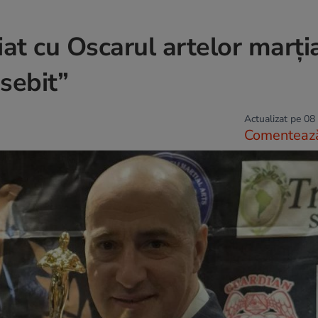
t cu Oscarul artelor marția
sebit”
Actualizat pe 08
Comenteaz