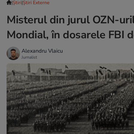
|
Ştiri
|
Știri Externe
Misterul din jurul OZN-uri
Mondial, în dosarele FBI d
Alexandru Vlaicu
Jurnalist