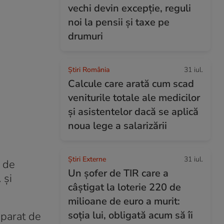
vechi devin excepție, reguli
noi la pensii și taxe pe
drumuri
Știri România
31 iul.
Calcule care arată cum scad
veniturile totale ale medicilor
și asistentelor dacă se aplică
noua lege a salarizării
Știri Externe
31 iul.
 de
Un șofer de TIR care a
 și
câștigat la loterie 220 de
milioane de euro a murit:
soția lui, obligată acum să îi
aparat de