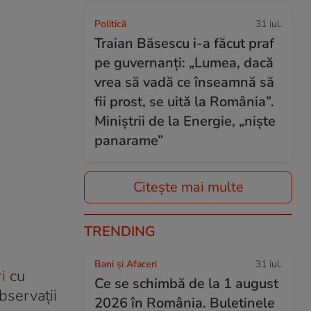
Politică
31 iul.
Traian Băsescu i-a făcut praf
pe guvernanți: „Lumea, dacă
vrea să vadă ce înseamnă să
fii prost, se uită la România”.
Miniștrii de la Energie, „niște
panarame”
Citește mai multe
TRENDING
Bani și Afaceri
31 iul.
i
cu
Ce se schimbă de la 1 august
bservații
2026 în România. Buletinele