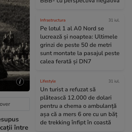
BBB- cu perspectivă negativă
Infrastructura
31 iul.
Pe lotul 1 al A0 Nord se
lucrează și noaptea: Ultimele
grinzi de peste 50 de metri
sunt montate la pasajul peste
calea ferată și DN7
Lifestyle
31 iul.
Un turist a refuzat să
plătească 12.000 de dolari
cover
pentru a chema o ambulanță
așa că a mers 6 ore cu un băț
resupus
de trekking înfipt în coastă
ații între