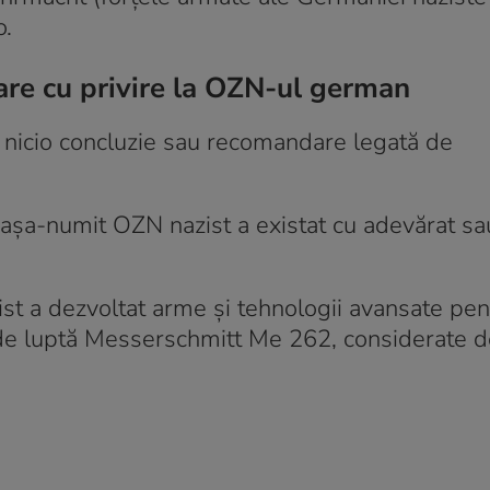
o.
lare cu privire la OZN-ul german
 nicio concluzie sau recomandare legată de
așa-numit OZN nazist a existat cu adevărat sa
ist a dezvoltat arme și tehnologii avansate pe
l de luptă Messerschmitt Me 262, considerate d