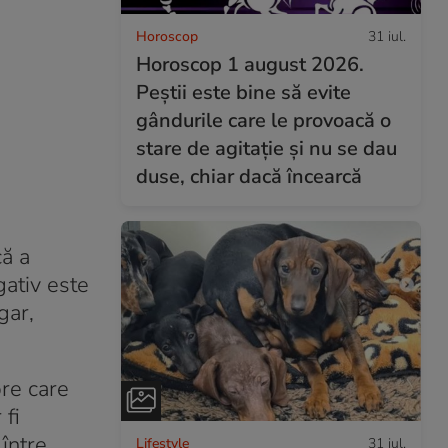
Horoscop
31 iul.
Horoscop 1 august 2026.
Peștii este bine să evite
gândurile care le provoacă o
stare de agitație și nu se dau
duse, chiar dacă încearcă
că a
gativ este
gar,
pre care
 fi
între
Lifestyle
31 iul.