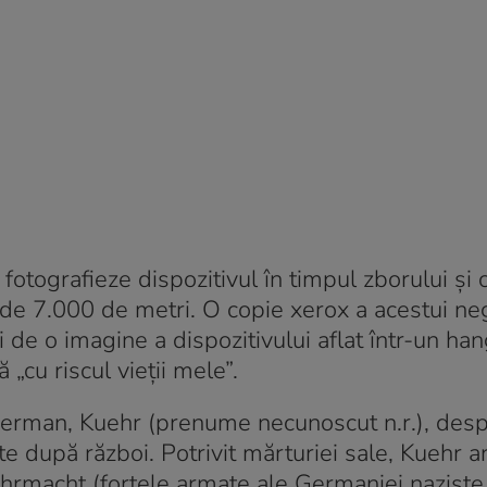
fotografieze dispozitivul în timpul zborului și 
e de 7.000 de metri. O copie xerox a acestui ne
 de o imagine a dispozitivului aflat într-un han
 „cu riscul vieții mele”.
r german, Kuehr (prenume necunoscut n.r.), des
te după război. Potrivit mărturiei sale, Kuehr ar
ehrmacht (forțele armate ale Germaniei naziste 