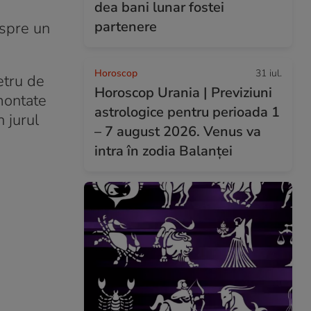
dea bani lunar fostei
partenere
espre un
Horoscop
31 iul.
etru de
Horoscop Urania | Previziuni
montate
astrologice pentru perioada 1
 jurul
– 7 august 2026. Venus va
intra în zodia Balanței