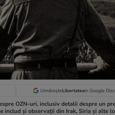
Urmărește
Libertatea
in Google Dis
espre OZN-uri, inclusiv detalii despre un p
nclud și observații din Irak, Siria și alte loc