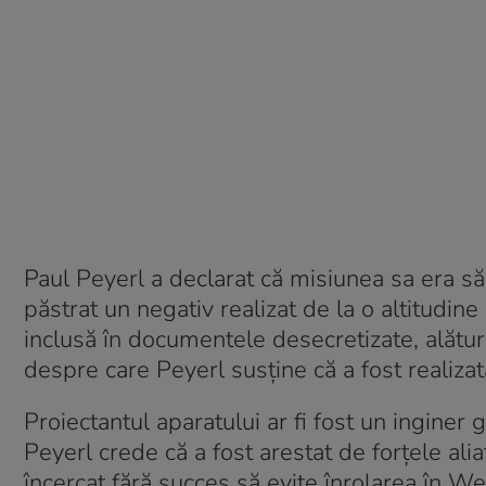
Paul Peyerl a declarat că misiunea sa era să 
păstrat un negativ realizat de la o altitudin
inclusă în documentele desecretizate, alături
despre care Peyerl susține că a fost realizată
Proiectantul aparatului ar fi fost un ingine
Peyerl crede că a fost arestat de forțele alia
încercat fără succes să evite înrolarea în W