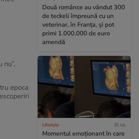
Două românce au vândut 300
de teckeli împreună cu un
veterinar, în Franța, și pot
primi 1.000.000 de euro
amendă
u nu”,
ntru epoca
escoperiri
Lifestyle
31 iul.
Momentul emoționant în care