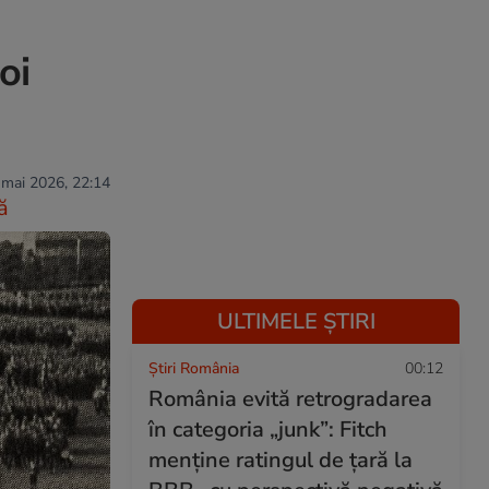
oi
 mai 2026, 22:14
ă
ULTIMELE ȘTIRI
Știri România
00:12
România evită retrogradarea
în categoria „junk”: Fitch
menține ratingul de țară la