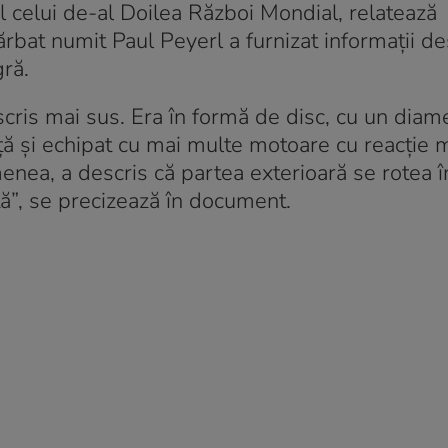
ul celui de-al Doilea Război Mondial, relatează
ărbat numit Paul Peyerl a furnizat informații d
ră.
scris mai sus. Era în formă de disc, cu un diam
nță și echipat cu mai multe motoare cu reacție 
enea, a descris că partea exterioară se rotea în
ă”, se precizează în document.