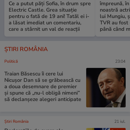
Ce a putut păți Sofia, în drum spre
împreună, în
Electric Castle. Grea situație
noastră actri
pentru o fată de 19 ani! Tatăl ei i-
lui Mungiu, ș
a lăsat imediat un comentariu,
TVR au fost 
care a stârnit un val de reacții
până când mo
ȘTIRI ROMÂNIA
Politică
23:04
Traian Băsescu îi cere lui
Nicușor Dan să se grăbească cu
a doua desemnare de premier
și spune că „nu-l obligă nimeni”
să declanșeze alegeri anticipate
Știri România
21 iul.