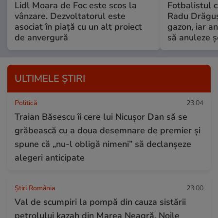
Lidl Moara de Foc este scos la
Fotbalistul c
vânzare. Dezvoltatorul este
Radu Drăguș
asociat în piață cu un alt proiect
gazon, iar an
de anvergură
să anuleze ș
ULTIMELE ȘTIRI
Politică
23:04
Traian Băsescu îi cere lui Nicușor Dan să se
grăbească cu a doua desemnare de premier și
spune că „nu-l obligă nimeni” să declanșeze
alegeri anticipate
Știri România
23:00
Val de scumpiri la pompă din cauza sistării
petrolului kazah din Marea Neagră. Noile