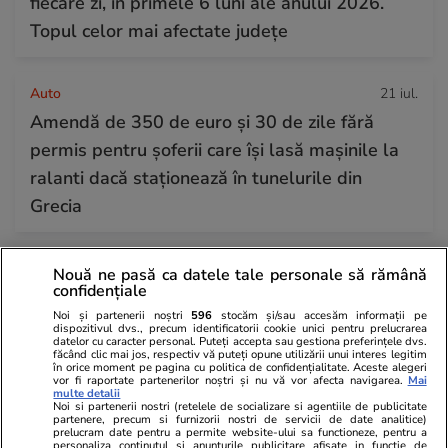
fiecare zi, în primele 6 luni ale anului 2026.
Topul celor mai afectate județe
Auto
21 iul.
Amendă de 350 de euro și 30 de zile fără
permis pentru șoferii care își lasă mașinile la
ralanti dacă staționează în tunelurile din
Grecia
Nouă ne pasă ca datele tale personale să rămână
confidențiale
Noi și partenerii noștri
596
stocăm și/sau accesăm informații pe
dispozitivul dvs., precum identificatorii cookie unici pentru prelucrarea
datelor cu caracter personal. Puteți accepta sau gestiona preferințele dvs.
făcând clic mai jos, respectiv vă puteți opune utilizării unui interes legitim
în orice moment pe pagina cu politica de confidențialitate. Aceste alegeri
vor fi raportate partenerilor noștri și nu vă vor afecta navigarea.
Mai
multe detalii
Noi si partenerii nostri (retelele de socializare si agentiile de publicitate
partenere, precum si furnizorii nostri de servicii de date analitice)
prelucram date pentru a permite website-ului sa functioneze, pentru a
personaliza continutul si anunturile publicitare afisate in functie de