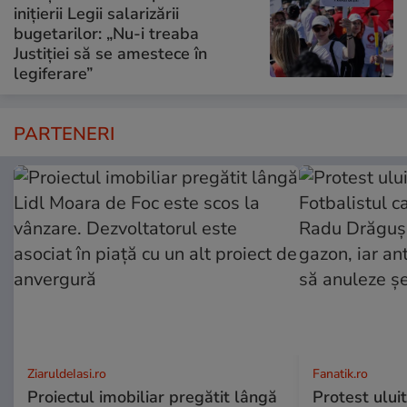
inițierii Legii salarizării
bugetarilor: „Nu-i treaba
Justiției să se amestece în
legiferare”
PARTENERI
ZiaruldeIasi.ro
Fanatik.ro
Proiectul imobiliar pregătit lângă
Protest uluit