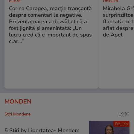
Elle.ro
Unica.ro
Corina Caragea, reacție tranșantă
Mirabela Gră
despre comentariile negative.
surprinzătoar
Prezentatoarea a dezvăluit că a
flancată de 
fost jignită și amenințată: „Un
aflat despre
lucru cred că e important de spus
de Apel
clar...”
MONDEN
Stiri Mondene
19:00
Exclusiv
5 Știri by Libertatea- Monden: