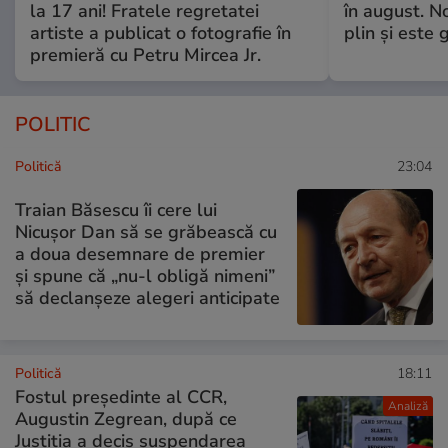
la 17 ani! Fratele regretatei
în august. No
artiste a publicat o fotografie în
plin și este 
premieră cu Petru Mircea Jr.
POLITIC
Politică
23:04
Traian Băsescu îi cere lui
Nicușor Dan să se grăbească cu
a doua desemnare de premier
și spune că „nu-l obligă nimeni”
să declanșeze alegeri anticipate
Politică
18:11
Fostul președinte al CCR,
Analiză
Augustin Zegrean, după ce
Justiția a decis suspendarea