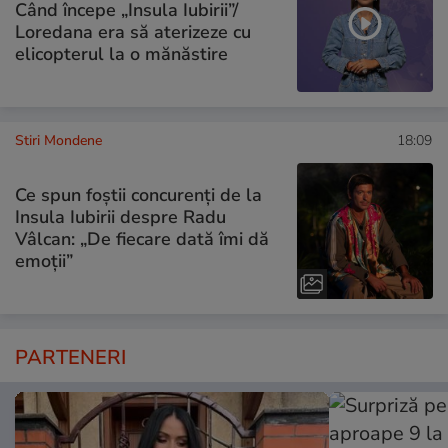
Când începe „Insula Iubirii”/
Loredana era să aterizeze cu
elicopterul la o mănăstire
Stiri Mondene
18:09
Ce spun foștii concurenți de la
Insula Iubirii despre Radu
Vâlcan: „De fiecare dată îmi dă
emoții”
PARTENERI