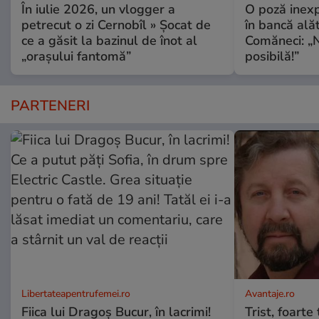
În iulie 2026, un vlogger a
O poză inexp
petrecut o zi Cernobîl » Șocat de
în bancă ală
ce a găsit la bazinul de înot al
Comăneci: „N
„orașului fantomă”
posibilă!”
PARTENERI
Libertateapentrufemei.ro
Avantaje.ro
Fiica lui Dragoș Bucur, în lacrimi!
Trist, foarte