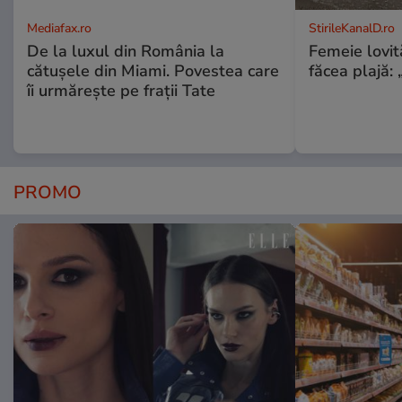
Mediafax.ro
StirileKanalD.ro
De la luxul din România la
Femeie lovit
cătușele din Miami. Povestea care
făcea plajă: „
îi urmărește pe frații Tate
PROMO