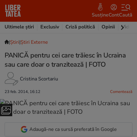
Susține
Cont
Caută
Ultimele știri
Exclusiv
Criză politică
Opinii
Video
|
Ştiri
|
Știri Externe
PANICĂ pentru cei care trăiesc în Ucraina
sau care doar o tranzitează | FOTO
Cristina Scortariu
23 feb. 2014, 16:12
Comentează
Adaugă-ne ca sursă preferată în Google