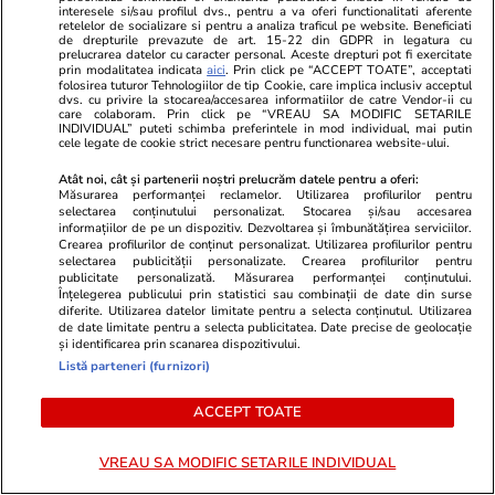
interesele si/sau profilul dvs., pentru a va oferi functionalitati aferente
retelelor de socializare si pentru a analiza traficul pe website. Beneficiati
de drepturile prevazute de art. 15-22 din GDPR in legatura cu
Vacanțe și Cultură
19:55
Sănătate și Fitn
prelucrarea datelor cu caracter personal. Aceste drepturi pot fi exercitate
prin modalitatea indicata
aici
. Prin click pe “ACCEPT TOATE”, acceptati
O destinație de vacanță populară
„Medicii mi-a
folosirea tuturor Tehnologiilor de tip Cookie, care implica inclusiv acceptul
dvs. cu privire la stocarea/accesarea informatiilor de catre Vendor-ii cu
printre români a fost măturată
timpul cu mi
care colaboram. Prin click pe “VREAU SA MODIFIC SETARILE
INDIVIDUAL” puteti schimba preferintele in mod individual, mai putin
furtuni violente. Turiștii au fost
Germania să 
cele legate de cookie strict necesare pentru functionarea website-ului.
filmați fugind și strigând după
Mărturisirile
Atât noi, cât și partenerii noștri prelucrăm datele pentru a oferi:
Măsurarea performanței reclamelor. Utilizarea profilurilor pentru
ajutor | VIDEO
neurologice 
selectarea conținutului personalizat. Stocarea și/sau accesarea
informațiilor de pe un dispozitiv. Dezvoltarea și îmbunătățirea serviciilor.
Crearea profilurilor de conținut personalizat. Utilizarea profilurilor pentru
selectarea publicității personalizate. Crearea profilurilor pentru
publicitate personalizată. Măsurarea performanței conținutului.
Lifestyle
18 iul.
Înțelegerea publicului prin statistici sau combinații de date din surse
diferite. Utilizarea datelor limitate pentru a selecta conținutul. Utilizarea
de date limitate pentru a selecta publicitatea. Date precise de geolocație
și identificarea prin scanarea dispozitivului.
Semnele deshidratării și cum să
Listă parteneri (furnizori)
o previi
ACCEPT TOATE
VREAU SA MODIFIC SETARILE INDIVIDUAL