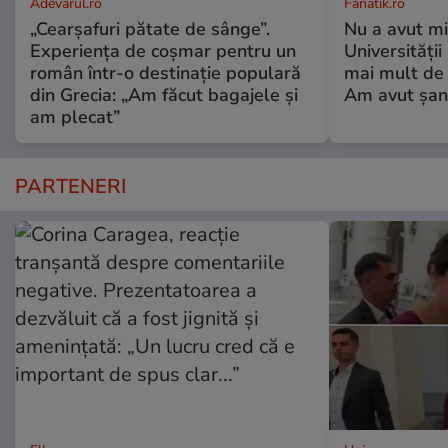
Adevarul.ro
Fanatik.ro
„Cearșafuri pătate de sânge”.
Nu a avut mi
Experiența de coșmar pentru un
Universități
român într-o destinație populară
mai mult de 
din Grecia: „Am făcut bagajele și
Am avut șan
am plecat”
PARTENERI