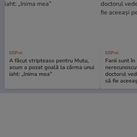
GSP.ro
GSP.ro
A făcut striptease pentru Mutu,
Fanii sunt în 
acum a pozat goală la cârma unui
nerecunoscut
iaht: „Inima mea”
doctorul ved
să fie aceea