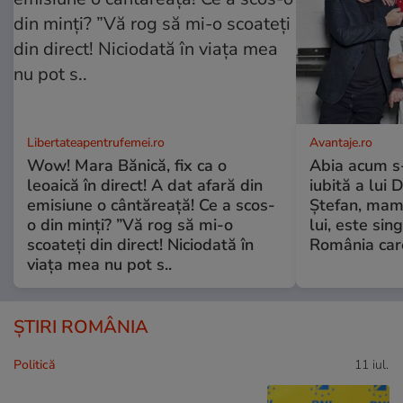
Libertateapentrufemei.ro
Avantaje.ro
Wow! Mara Bănică, fix ca o
Abia acum s-
leoaică în direct! A dat afară din
iubită a lui 
emisiune o cântăreață! Ce a scos-
Ștefan, mama 
o din minți? ”Vă rog să mi-o
lui, este si
scoateți din direct! Niciodată în
România care
viața mea nu pot s..
ȘTIRI ROMÂNIA
Politică
11 iul.