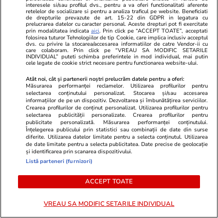
interesele si/sau profilul dvs., pentru a va oferi functionalitati aferente
retelelor de socializare si pentru a analiza traficul pe website. Beneficiati
de drepturile prevazute de art. 15-22 din GDPR in legatura cu
prelucrarea datelor cu caracter personal. Aceste drepturi pot fi exercitate
prin modalitatea indicata
aici
. Prin click pe “ACCEPT TOATE”, acceptati
folosirea tuturor Tehnologiilor de tip Cookie, care implica inclusiv acceptul
dvs. cu privire la stocarea/accesarea informatiilor de catre Vendor-ii cu
care colaboram. Prin click pe “VREAU SA MODIFIC SETARILE
INDIVIDUAL” puteti schimba preferintele in mod individual, mai putin
cele legate de cookie strict necesare pentru functionarea website-ului.
Atât noi, cât și partenerii noștri prelucrăm datele pentru a oferi:
Măsurarea performanței reclamelor. Utilizarea profilurilor pentru
selectarea conținutului personalizat. Stocarea și/sau accesarea
informațiilor de pe un dispozitiv. Dezvoltarea și îmbunătățirea serviciilor.
Crearea profilurilor de conținut personalizat. Utilizarea profilurilor pentru
selectarea publicității personalizate. Crearea profilurilor pentru
publicitate personalizată. Măsurarea performanței conținutului.
Înțelegerea publicului prin statistici sau combinații de date din surse
diferite. Utilizarea datelor limitate pentru a selecta conținutul. Utilizarea
de date limitate pentru a selecta publicitatea. Date precise de geolocație
și identificarea prin scanarea dispozitivului.
PARTENERI
Listă parteneri (furnizori)
ACCEPT TOATE
VREAU SA MODIFIC SETARILE INDIVIDUAL