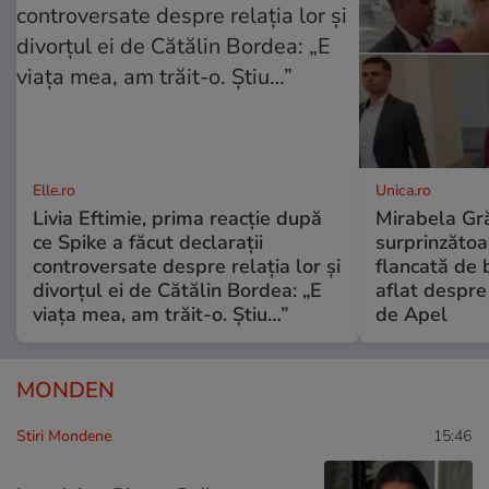
Elle.ro
Unica.ro
Livia Eftimie, prima reacție după
Mirabela Gră
ce Spike a făcut declarații
surprinzătoar
controversate despre relația lor și
flancată de 
divorțul ei de Cătălin Bordea: „E
aflat despre
viața mea, am trăit-o. Știu…”
de Apel
MONDEN
Stiri Mondene
15:46