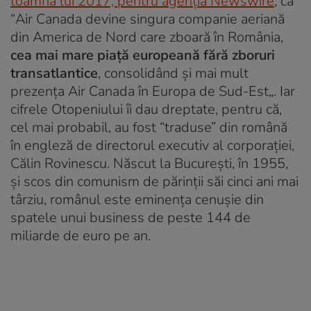
toamna lui 2017, pentru agenția Newswire
,
că
“
Air Canada devine singura companie aeriană
din America de Nord care zboară în România,
cea mai mare piață europeană fără zboruri
transatlantice
, consolidând și mai mult
prezența Air Canada în Europa de Sud-Est
„. Iar
cifrele Otopeniului îi dau dreptate, pentru că,
cel mai probabil, au fost “traduse” din română
în engleză de directorul executiv al corporației,
Călin Rovinescu. Născut la București, în 1955,
și scos din comunism de părinții săi cinci ani mai
târziu, românul este eminența cenușie din
spatele unui business de peste 144 de
miliarde de euro pe an.