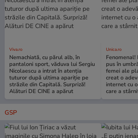
Viva.ro
Unica.ro
Nemachiată, cu părul alb, în
Fenomenal! 
pantaloni sport, văduva lui Sergiu
pus în umbră
Nicolaescu a intrat în atenția
femei ale pl
tuturor după ultima apariție pe
creat o adev
străzile din Capitală. Surpriză!
internet cu o
Alături DE CINE a apărut
care a stârni
GSP