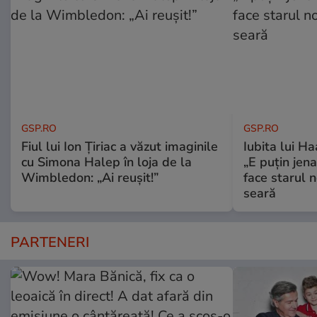
GSP.RO
GSP.RO
Fiul lui Ion Țiriac a văzut imaginile
Iubita lui Ha
cu Simona Halep în loja de la
„E puțin jen
Wimbledon: „Ai reușit!”
face starul n
seară
PARTENERI