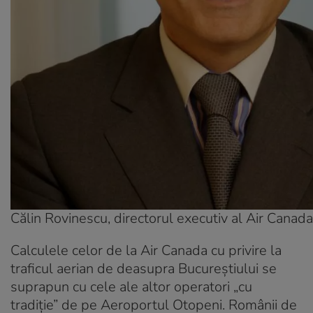
Călin Rovinescu, directorul executiv al Air Canada
Calculele celor de la Air Canada cu privire la
traficul aerian de deasupra Bucureștiului se
suprapun cu cele ale altor operatori „cu
tradiție” de pe Aeroportul Otopeni. Românii de