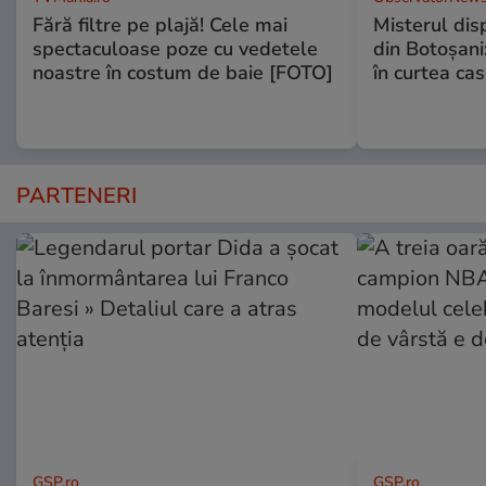
Fără filtre pe plajă! Cele mai
Misterul disp
spectaculoase poze cu vedetele
din Botoșani:
noastre în costum de baie [FOTO]
în curtea cas
PARTENERI
GSP.ro
GSP.ro