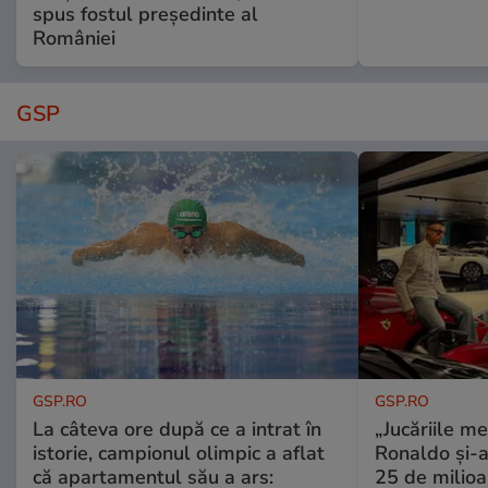
spus fostul președinte al
României
GSP
GSP.RO
GSP.RO
La câteva ore după ce a intrat în
„Jucăriile me
istorie, campionul olimpic a aflat
Ronaldo și-a
că apartamentul său a ars:
25 de milioa