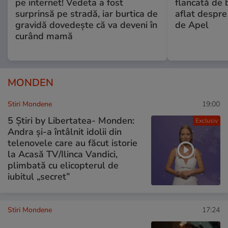
pe internet! Vedeta a fost
flancată de 
surprinsă pe stradă, iar burtica de
aflat despre
gravidă dovedește că va deveni în
de Apel
curând mamă
MONDEN
Stiri Mondene
19:00
5 Știri by Libertatea- Monden:
Exclusiv
Andra și-a întâlnit idolii din
telenovele care au făcut istorie
la Acasă TV/Ilinca Vandici,
plimbată cu elicopterul de
iubitul „secret”
Stiri Mondene
17:24