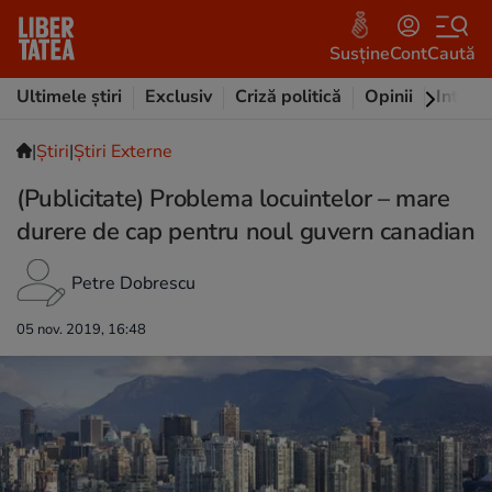
Susține
Cont
Caută
Ultimele știri
Exclusiv
Criză politică
Opinii
Intervi
|
Ştiri
|
Știri Externe
(Publicitate) Problema locuintelor – mare
durere de cap pentru noul guvern canadian
Petre Dobrescu
05 nov. 2019, 16:48