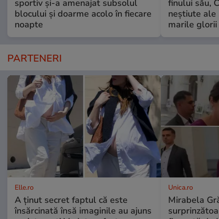
sportiv și-a amenajat subsolul
finului său, 
blocului și doarme acolo în fiecare
neștiute ale
noapte
marile glorii
PARTENERI
Elle.ro
Unica.ro
A ținut secret faptul că este
Mirabela Gră
însărcinată însă imaginile au ajuns
surprinzătoar