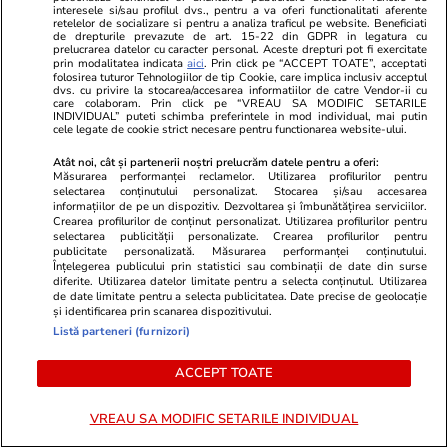
interesele si/sau profilul dvs., pentru a va oferi functionalitati aferente
alertă de căldură extremă până vineri
retelelor de socializare si pentru a analiza traficul pe website. Beneficiati
de drepturile prevazute de art. 15-22 din GDPR in legatura cu
prelucrarea datelor cu caracter personal. Aceste drepturi pot fi exercitate
dimineață
prin modalitatea indicata
aici
. Prin click pe “ACCEPT TOATE”, acceptati
folosirea tuturor Tehnologiilor de tip Cookie, care implica inclusiv acceptul
dvs. cu privire la stocarea/accesarea informatiilor de catre Vendor-ii cu
care colaboram. Prin click pe “VREAU SA MODIFIC SETARILE
Știri România
07:00
INDIVIDUAL” puteti schimba preferintele in mod individual, mai putin
cele legate de cookie strict necesare pentru functionarea website-ului.
Proiectul Nordis Sinaia, unde un apartament
Atât noi, cât și partenerii noștri prelucrăm datele pentru a oferi:
era vândut cu peste 470.000 de euro, a rămas
Măsurarea performanței reclamelor. Utilizarea profilurilor pentru
selectarea conținutului personalizat. Stocarea și/sau accesarea
doar o groapă abandonată printre buruieni. Ce
informațiilor de pe un dispozitiv. Dezvoltarea și îmbunătățirea serviciilor.
Crearea profilurilor de conținut personalizat. Utilizarea profilurilor pentru
spun autoritățile din oraș
selectarea publicității personalizate. Crearea profilurilor pentru
publicitate personalizată. Măsurarea performanței conținutului.
Înțelegerea publicului prin statistici sau combinații de date din surse
diferite. Utilizarea datelor limitate pentru a selecta conținutul. Utilizarea
Știri România
14:57
de date limitate pentru a selecta publicitatea. Date precise de geolocație
și identificarea prin scanarea dispozitivului.
Schimbarea la Față a Domnului 2026 – tradiții
Listă parteneri (furnizori)
și superstiții
ACCEPT TOATE
Horoscop
21:50
VREAU SA MODIFIC SETARILE INDIVIDUAL
Horoscop 6 august 2026. Săgetătorii au parte