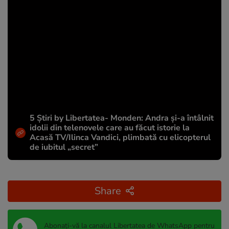
5 Știri by Libertatea- Monden: Andra și-a întâlnit
idolii din telenovele care au făcut istorie la
Acasă TV/Ilinca Vandici, plimbată cu elicopterul
de iubitul „secret”
Share
Abonați-vă la canalul Libertatea de WhatsApp pentru