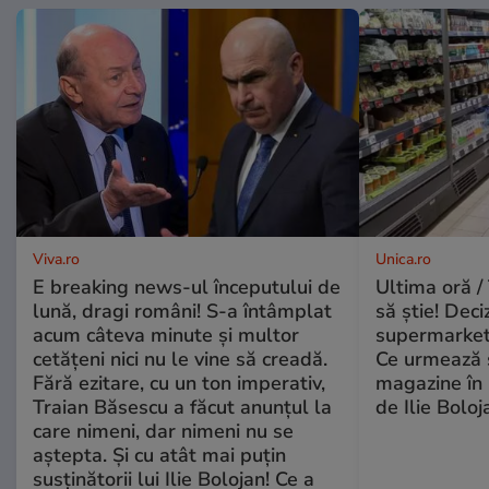
Viva.ro
Unica.ro
E breaking news-ul începutului de
Ultima oră / 
lună, dragi români! S-a întâmplat
să știe! Deci
acum câteva minute și multor
supermarketu
cetățeni nici nu le vine să creadă.
Ce urmează s
Fără ezitare, cu un ton imperativ,
magazine în 
Traian Băsescu a făcut anunțul la
de Ilie Boloj
care nimeni, dar nimeni nu se
aștepta. Și cu atât mai puțin
susținătorii lui Ilie Bolojan! Ce a