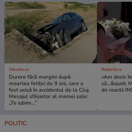
Wowbiz.ro
Redactia.ro
Durere fără margini după
«Am decis î
moartea fetiței de 9 ani, care a
să...&quot; 
fost ucisă în accidentul de la Cluj.
de reactii 
Mesajul sfâșietor al mamei sale:
„Te iubim…”
POLITIC