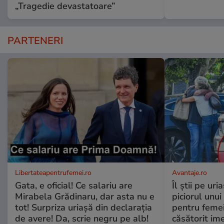
„Tragedie devastatoare”
PARTENERI
Libertateapentrufemei.ro
Avantaje.ro
Gata, e oficial! Ce salariu are
Îl știi pe ur
Mirabela Grădinaru, dar asta nu e
piciorul unui
tot! Surpriza uriașă din declarația
pentru femei
de avere! Da, scrie negru pe alb!
căsătorit ime