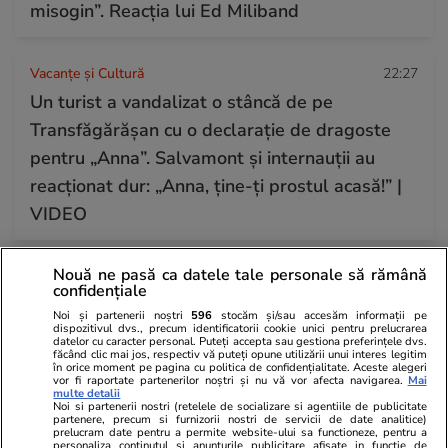
misogin”. Reacția lui Ed Miliband
Vacanțe și Cultură
22:27
Un turist a vandalizat o stâncă de pe
Transfăgărășan cu o declarație de dragoste
pentru „Anna”. Salvamont și internauții au
reacționat dur: „Anna, ține-ți prostul acasă!” |
VIDEO
Nouă ne pasă ca datele tale personale să rămână
Citește mai multe
confidențiale
Noi și partenerii noștri
596
stocăm și/sau accesăm informații pe
dispozitivul dvs., precum identificatorii cookie unici pentru prelucrarea
TRENDING
datelor cu caracter personal. Puteți accepta sau gestiona preferințele dvs.
făcând clic mai jos, respectiv vă puteți opune utilizării unui interes legitim
în orice moment pe pagina cu politica de confidențialitate. Aceste alegeri
vor fi raportate partenerilor noștri și nu vă vor afecta navigarea.
Mai
Știri România
10:56
multe detalii
Noi si partenerii nostri (retelele de socializare si agentiile de publicitate
Ploi torențiale, grindină și vijelii în 34 de județe
partenere, precum si furnizorii nostri de servicii de date analitice)
prelucram date pentru a permite website-ului sa functioneze, pentru a
și București. Harta zonelor care rămân sub
personaliza continutul si anunturile publicitare afisate in functie de