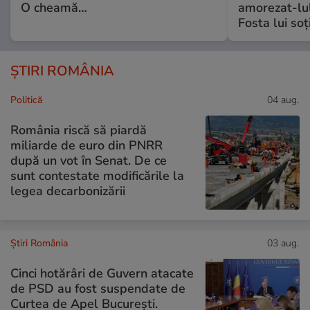
O cheamă…
amorezat-lul
Fosta lui soț
ȘTIRI ROMÂNIA
Politică
04 aug.
România riscă să piardă
miliarde de euro din PNRR
după un vot în Senat. De ce
sunt contestate modificările la
legea decarbonizării
Știri România
03 aug.
Cinci hotărâri de Guvern atacate
de PSD au fost suspendate de
Curtea de Apel București.