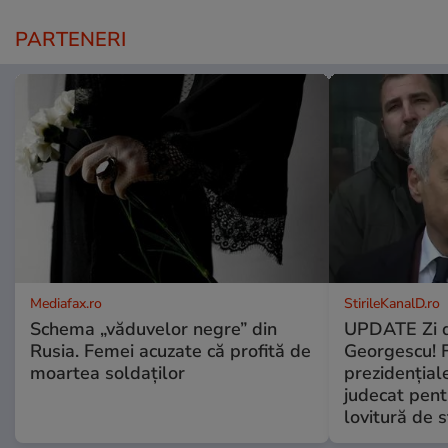
PARTENERI
Mediafax.ro
StirileKanalD.ro
Schema „văduvelor negre” din
UPDATE Zi d
Rusia. Femei acuzate că profită de
Georgescu! F
moartea soldaților
prezidențiale
judecat pent
lovitură de s