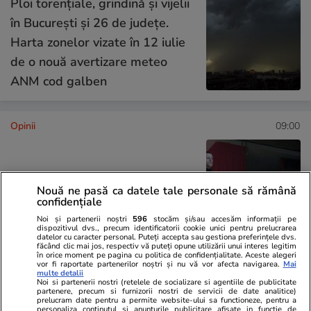
Ploi torențiale, grindină și vijelii
în București și 26 de județe.
Harta zonelor vizate în 12 iulie
de o nouă avertizare meteo
ANM cod galben
Opinii
09:00
The Wall sau cum lumea
Nouă ne pasă ca datele tale personale să rămână
reînvață limbajul războiului
confidențiale
Noi și partenerii noștri
596
stocăm și/sau accesăm informații pe
dispozitivul dvs., precum identificatorii cookie unici pentru prelucrarea
datelor cu caracter personal. Puteți accepta sau gestiona preferințele dvs.
făcând clic mai jos, respectiv vă puteți opune utilizării unui interes legitim
în orice moment pe pagina cu politica de confidențialitate. Aceste alegeri
vor fi raportate partenerilor noștri și nu vă vor afecta navigarea.
Mai
Opinii
10 iul.
multe detalii
Noi si partenerii nostri (retelele de socializare si agentiile de publicitate
partenere, precum si furnizorii nostri de servicii de date analitice)
NATO la Ankara. Un summit
prelucram date pentru a permite website-ului sa functioneze, pentru a
personaliza continutul si anunturile publicitare afisate in functie de