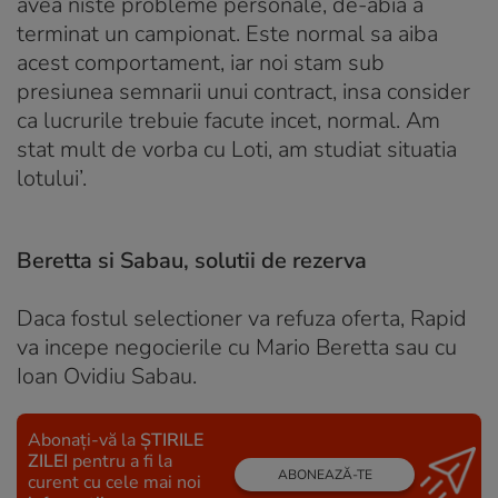
avea niste probleme personale, de-abia a
terminat un campionat. Este normal sa aiba
acest comportament, iar noi stam sub
presiunea semnarii unui contract, insa consider
ca lucrurile trebuie facute incet, normal. Am
stat mult de vorba cu Loti, am studiat situatia
lotului’.
Beretta si Sabau, solutii de rezerva
Daca fostul selectioner va refuza oferta, Rapid
va incepe negocierile cu Mario Beretta sau cu
Ioan Ovidiu Sabau.
Abonați-vă la
ȘTIRILE
ZILEI
pentru a fi la
ABONEAZĂ-TE
curent cu cele mai noi