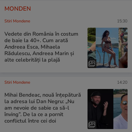
MONDEN
Stiri Mondene
15:30
Vedete din România în costum
de baie la 40+. Cum arată
Andreea Esca, Mihaela
Rădulescu, Andreea Marin și
alte celebrități la plajă
Stiri Mondene
14:20
Mihai Bendeac, nouă înțepătură
la adresa lui Dan Negru: „Nu
am nevoie de sabie ca să-l
înving”. De la ce a pornit
conflictul între cei doi