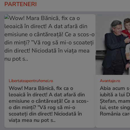
PARTENERI
Libertateapentrufemei.ro
Avantaje.ro
Wow! Mara Bănică, fix ca o
Abia acum s-
leoaică în direct! A dat afară din
iubită a lui 
emisiune o cântăreață! Ce a scos-
Ștefan, mama 
o din minți? ”Vă rog să mi-o
lui, este si
scoateți din direct! Niciodată în
România care
viața mea nu pot s..