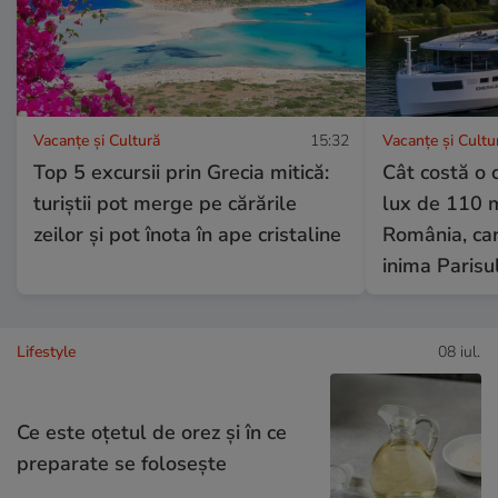
Vacanțe și Cultură
15:32
Vacanțe și Cultu
Top 5 excursii prin Grecia mitică:
Cât costă o 
turiștii pot merge pe cărările
lux de 110 m
zeilor și pot înota în ape cristaline
România, car
inima Parisu
Lifestyle
08 iul.
Ce este oțetul de orez și în ce
preparate se folosește