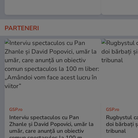
PARTENERI
GSP.ro
GSP.ro
Interviu spectaculos cu Pan
Rugbystul ca
Zhanle și David Popovici, umăr la
doi bărbați ș
umăr, care anunță un obiectiv
tribunal
comun spectaculos la 100 m