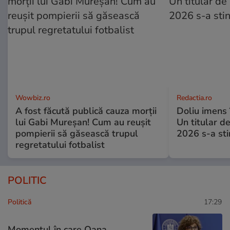
Wowbiz.ro
Redactia.ro
A fost făcută publică cauza morții
Doliu imens 
lui Gabi Mureșan! Cum au reușit
Un titular d
pompierii să găsească trupul
2026 s-a sti
regretatului fotbalist
POLITIC
Politică
17:29
Momentul în care Oana