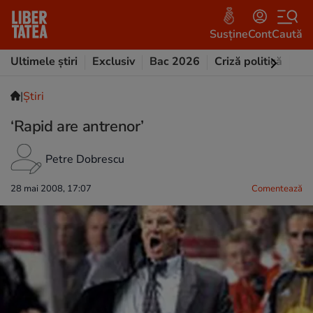
Susține
Cont
Caută
Ultimele știri
Exclusiv
Bac 2026
Criză politică
Opi
|
Ştiri
‘Rapid are antrenor’
Petre Dobrescu
28 mai 2008, 17:07
Comentează