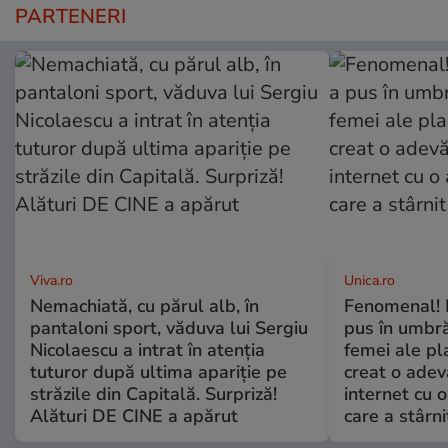
PARTENERI
Viva.ro
Unica.ro
Nemachiată, cu părul alb, în
Fenomenal! 
pantaloni sport, văduva lui Sergiu
pus în umbră
Nicolaescu a intrat în atenția
femei ale pl
tuturor după ultima apariție pe
creat o adev
străzile din Capitală. Surpriză!
internet cu o
Alături DE CINE a apărut
care a stârni