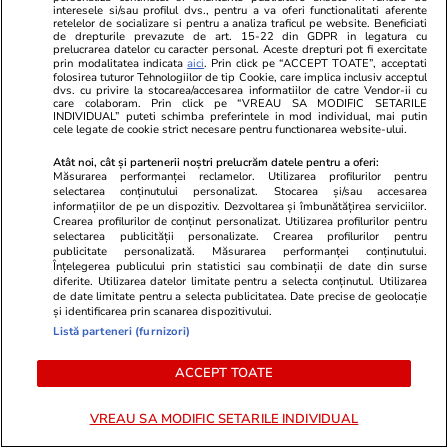
„operațional”, care adaptează
interesele si/sau profilul dvs., pentru a va oferi functionalitati aferente
retelelor de socializare si pentru a analiza traficul pe website. Beneficiati
de drepturile prevazute de art. 15-22 din GDPR in legatura cu
Alianța la provocările secolului
prelucrarea datelor cu caracter personal. Aceste drepturi pot fi exercitate
prin modalitatea indicata
aici
. Prin click pe “ACCEPT TOATE”, acceptati
XXI
folosirea tuturor Tehnologiilor de tip Cookie, care implica inclusiv acceptul
dvs. cu privire la stocarea/accesarea informatiilor de catre Vendor-ii cu
care colaboram. Prin click pe “VREAU SA MODIFIC SETARILE
INDIVIDUAL” puteti schimba preferintele in mod individual, mai putin
cele legate de cookie strict necesare pentru functionarea website-ului.
Opinii
10 iul.
Atât noi, cât și partenerii noștri prelucrăm datele pentru a oferi:
Măsurarea performanței reclamelor. Utilizarea profilurilor pentru
selectarea conținutului personalizat. Stocarea și/sau accesarea
Dimineața în care viața ta
informațiilor de pe un dispozitiv. Dezvoltarea și îmbunătățirea serviciilor.
Crearea profilurilor de conținut personalizat. Utilizarea profilurilor pentru
încape într-un dosar plin de
selectarea publicității personalizate. Crearea profilurilor pentru
publicitate personalizată. Măsurarea performanței conținutului.
hârtii ștampilate
Înțelegerea publicului prin statistici sau combinații de date din surse
diferite. Utilizarea datelor limitate pentru a selecta conținutul. Utilizarea
de date limitate pentru a selecta publicitatea. Date precise de geolocație
și identificarea prin scanarea dispozitivului.
Listă parteneri (furnizori)
Opinii
09 iul.
ACCEPT TOATE
VREAU SA MODIFIC SETARILE INDIVIDUAL
Pașca e viitorul nostru