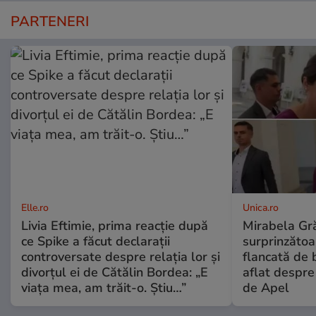
PARTENERI
Elle.ro
Unica.ro
Livia Eftimie, prima reacție după
Mirabela Gră
ce Spike a făcut declarații
surprinzătoar
controversate despre relația lor și
flancată de 
divorțul ei de Cătălin Bordea: „E
aflat despre
viața mea, am trăit-o. Știu…”
de Apel