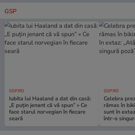
GSP
GSP.RO
GSP.RO
Iubita lui Haaland a dat din casă:
Celebra pre
„E puțin jenant că vă spun” » Ce
rămas în bikin
face starul norvegian în fiecare
sunt în exta
seară
într-o singu