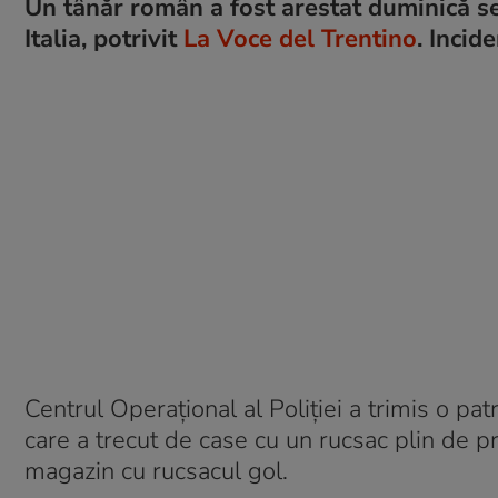
Un tânăr român a fost arestat duminică s
Italia, potrivit
La Voce del Trentino
. Incid
Centrul Operațional al Poliției a trimis o pa
care a trecut de case cu un rucsac plin de pr
magazin cu rucsacul gol.