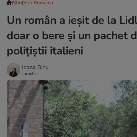
|
Ştiri
|
Știri România
Un român a ieșit de la Lidl
doar o bere și un pachet d
polițiștii italieni
Ioana Dinu
Jurnalist