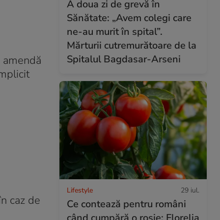
A doua zi de grevă în
Sănătate: „Avem colegi care
ne-au murit în spital”.
Mărturii cutremurătoare de la
Spitalul Bagdasar-Arseni
 o amendă
mplicit
Lifestyle
29 iul.
în caz de
Ce contează pentru români
când cumpără o roșie: Florelia