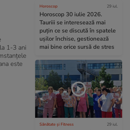
Horoscop
29 iul.
Horoscop 30 iulie 2026.
Tauriii se interesează mai
puțin ce se discută în spatele
ușilor închise, gestionează
e
mai bine orice sursă de stres
la 1-3 ani
umstanțele
oana este
Sănătate și Fitness
29 iul.