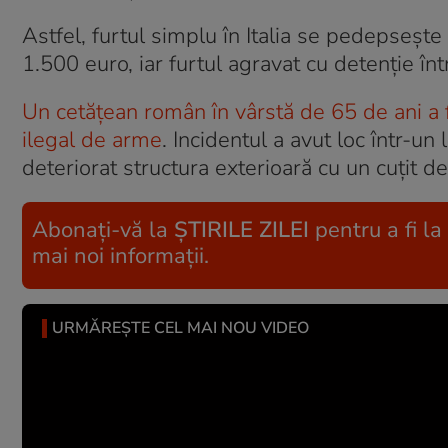
Astfel, furtul simplu în Italia se pedepsește
1.500 euro, iar furtul agravat cu detenție în
Un cetățean român în vârstă de 65 de ani a fost
ilegal de arme
. Incidentul a avut loc într-u
deteriorat structura exterioară cu un cuțit d
Abonați-vă la
ȘTIRILE ZILEI
pentru a fi la
mai noi informații.
URMĂREȘTE CEL MAI NOU VIDEO