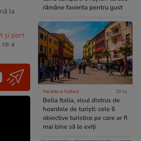
rămâne favorita pentru gust
nă la
t și port
 ce a
Vacanțe și Cultură
29 iul.
Bella Italia, visul distrus de
hoardele de turiști: cele 6
obiective turistice pe care ar fi
mai bine să le eviți