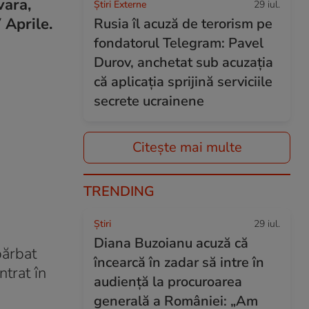
vara,
Știri Externe
29 iul.
 Aprile.
Rusia îl acuză de terorism pe
fondatorul Telegram: Pavel
Durov, anchetat sub acuzația
că aplicația sprijină serviciile
secrete ucrainene
Citește mai multe
TRENDING
Ştiri
29 iul.
Diana Buzoianu acuză că
bărbat
încearcă în zadar să intre în
ntrat în
audiență la procuroarea
generală a României: „Am