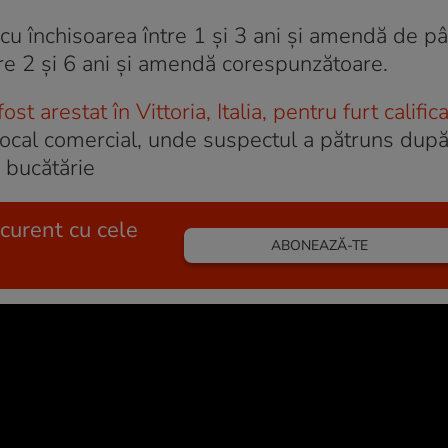
 cu închisoarea între 1 și 3 ani și amendă de pâ
tre 2 și 6 ani și amendă corespunzătoare.
 arestat în Vittoria, Italia, pentru furt califica
n local comercial, unde suspectul a pătruns după
e bucătărie
 curent cu cele
ABONEAZĂ-TE