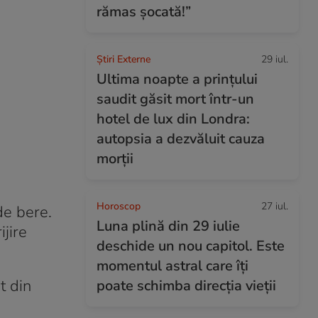
rămas șocată!”
Știri Externe
29 iul.
Ultima noapte a prințului
saudit găsit mort într-un
hotel de lux din Londra:
autopsia a dezvăluit cauza
morții
Horoscop
27 iul.
de bere.
Luna plină din 29 iulie
ijire
deschide un nou capitol. Este
momentul astral care îți
t din
poate schimba direcția vieții