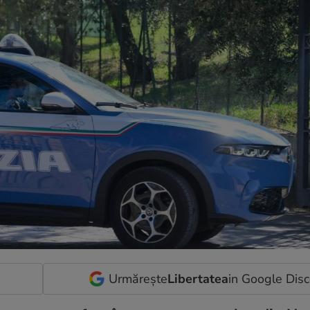
Urmărește
Libertatea
in Google Dis