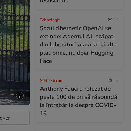
resuscitată
Tehnologie
29 iul.
Șocul cibernetic OpenAI se
extinde: Agentul AI „scăpat
din laborator” a atacat și alte
platforme, nu doar Hugging
Face
Știri Externe
29 iul.
Anthony Fauci a refuzat de
peste 100 de ori să răspundă
la întrebările despre COVID-
19
cover