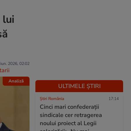
lui
să
 iun. 2026, 02:02
arii
Analiză
ULTIMELE ȘTIRI
Știri România
17:14
Cinci mari confederaţii
sindicale cer retragerea
noului proiect al Legii