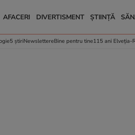
AFACERI
DIVERTISMENT
ȘTIINȚĂ
SĂN
Bani și Afaceri
Monden
Știri Știință
Știri 
Auto
Horoscop
Schimbări climati
Relații
Locuri de muncă
Muzică și Filme
Rețete
ogie
5 știri
Newslettere
Bine pentru tine
115 ani Elveția
Imobiliare.ro
Vacanțe și Cultură
Fructe
eJobs.ro
Îngriji