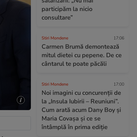
salarizării: „Nu mai
participăm la nicio
consultare”
Stiri Mondene
17:06
Carmen Brumă demontează
mitul dietei cu pepene. De ce
cântarul te poate păcăli
Stiri Mondene
17:00
Noi imagini cu concurenții de
la „Insula Iubirii – Reuniuni”.
Cum arată acum Dany Boy și
Maria Covașa și ce se
întâmplă în prima ediție