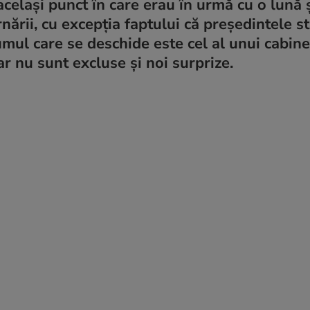
celași punct în care erau în urmă cu o lună 
nării, cu excepția faptului că președintele st
mul care se deschide este cel al unui cabinet
nu sunt excluse și noi surprize.