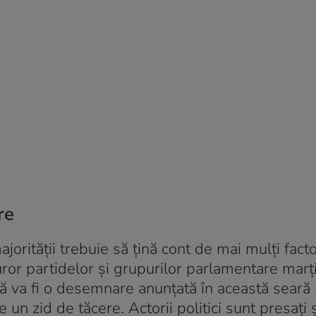
re
rității trebuie să țină cont de mai mulți factor
ror partidelor și grupurilor parlamentare marț
ă va fi o desemnare anunțată în această seară
un zid de tăcere. Actorii politici sunt presați 