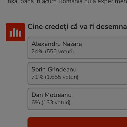
Însă, până în acum România nu a experimenta
Cine credeți că va fi desemn
Alexandru Nazare
24% (556 voturi)
Sorin Grindeanu
71% (1.655 voturi)
Dan Motreanu
6% (133 voturi)