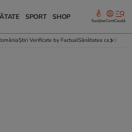
ĂTATE
SPORT
SHOP
Susține
Cont
Caută
Sănătate și Fitness
ce
 culinare
-România
Știri Verificate by Factual
Sănătatea ca stil de vi
 și legume
rea plantelor