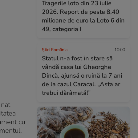
Tragerile loto din 23 iulie
2026. Report de peste 8,40
milioane de euro la Loto 6 din
49, categoria I
Știri România
10:00
Statul n-a fost în stare să
vândă casa lui Gheorghe
Dincă, ajunsă o ruină la 7 ani
de la cazul Caracal. „Asta ar
trebui dărâmată!”
mnat
itatea
lament cu
amentul.