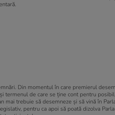
entară.
semnări. Din momentul în care premierul dese
și termenul de care se ține cont pentru posibil
an mai trebuie să desemneze și să vină în Par
egislativ, pentru ca apoi să poată dizolva Parl