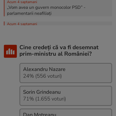
Acum 4 saptamani
„Vom avea un guvern monocolor PSD” -
parlamentarii neafiliați
Acum 4 saptamani
Cosmina Cerva - propunerea de premier din partea
PACE
Acum 4 saptamani
Cine credeți că va fi desemnat
Nicușor Dan nu va anunța un nou premier în
prim-ministru al României?
această seară - surse
Acum 4 saptamani
Alexandru Nazare
Anamaria Gavrilă, lidera POT, cere un guvern
24% (556 voturi)
proamerican
Acum 4 saptamani
Sorin Grindeanu
Victor Ponta, propus premier de Grupul Uniți Pentru
71% (1.655 voturi)
România
Acum 4 saptamani
Dan Motreanu