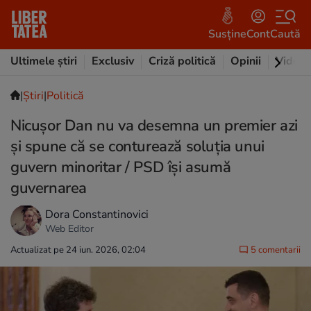
Susține
Cont
Caută
Ultimele știri
Exclusiv
Criză politică
Opinii
Video
|
Ştiri
|
Politică
Nicușor Dan nu va desemna un premier azi
și spune că se conturează soluția unui
guvern minoritar / PSD își asumă
guvernarea
Dora Constantinovici
Web Editor
Actualizat pe 24 iun. 2026, 02:04
5 comentarii