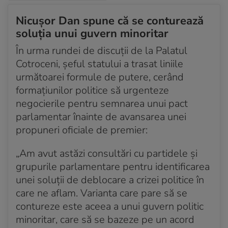
USR exclude susținerea unui guvern PSD
Nicușor Dan spune că se conturează
Acum 4 saptamani
soluția unui guvern minoritar
Cine face parte din delegația PSD care merge la
În urma rundei de discuții de la Palatul
consultările de la Palatul Cotroceni
Cotroceni, șeful statului a trasat liniile
Acum 4 saptamani
următoarei formule de putere, cerând
Paul Stănescu crede că următorul premier propus ar
formațiunilor politice să urgenteze
trebui să fie Sorin Grindeanu
negocierile pentru semnarea unui pact
Acum 4 saptamani
parlamentar înainte de avansarea unei
Cine face parte din delegația PNL care va fi
propuneri oficiale de premier:
prezentă la consultările de la Palatul Cotroceni
„Am avut astăzi consultări cu partidele și
Acum 4 saptamani
grupurile parlamentare pentru identificarea
Ludovic Orban cere ca Sorin Grindeanu să nu fie
unei soluții de deblocare a crizei politice în
desemnat premier și îl numește „nefrecventabil”
care ne aflam. Varianta care pare să se
Acum 4 saptamani
contureze este aceea a unui guvern politic
Partidele au la dispoziție 30 de minute de consultări
minoritar, care să se bazeze pe un acord
cu președintele