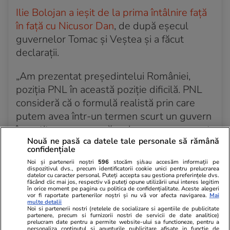
Ilie Bolojan a ieșit de la prima întâlnire față
în față cu Nicusor Dan
, de după eșecul
guvernelor Tomac și Veștea și a făcut
declarații.
„Am prezentat președintelui României,
poziția PNL în această poziție dificilă. PNL
consideră că o formulă realistă prin care
putem avea într-un termen scurt un guvern
învestit, e una care să se bazeze pe un pact
Nouă ne pasă ca datele tale personale să rămână
pentru România, valabil până la sfârșitul
confidențiale
anului, în care forțele politice l-ar semna
Noi și partenerii noștri
596
stocăm și/sau accesăm informații pe
acest acord, ținând cont de păstrarea
dispozitivul dvs., precum identificatorii cookie unici pentru prelucrarea
datelor cu caracter personal. Puteți accepta sau gestiona preferințele dvs.
deficitelor și reducerea lor, angajarea
făcând clic mai jos, respectiv vă puteți opune utilizării unui interes legitim
în orice moment pe pagina cu politica de confidențialitate. Aceste alegeri
răspunderii pe toate proiectele care sunt
vor fi raportate partenerilor noștri și nu vă vor afecta navigarea.
Mai
multe detalii
reforme în PNRR, de asemenea, prevederi
Noi si partenerii nostri (retelele de socializare si agentiile de publicitate
partenere, precum si furnizorii nostri de servicii de date analitice)
care țin de respectul între partide, de a nu
prelucram date pentru a permite website-ului sa functioneze, pentru a
personaliza continutul si anunturile publicitare afisate in functie de