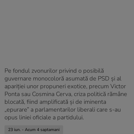
Acum 4 saptamani
PSD vrea să-și asume guvernarea, dar nu cu AUR
Acum 4 saptamani
Ce a transmis Nicușor Dan, după ce Guvernul
Veștea a fost respins
Acum 4 saptamani
Pe cine a trimis UDMR la consultări la Cotroceni
Acum 4 saptamani
Delegația USR prezentă la consultări la Cotroceni
Pe fondul zvonurilor privind o posibilă
guvernare monocoloră asumată de PSD și al
Acum 4 saptamani
apariției unor propuneri exotice, precum Victor
PNL cere un Guvern minoritar și un „pact național”.
Ponta sau Cosmina Cerva, criza politică rămâne
Ce-și dorește Ilie Bolojan
blocată, fiind amplificată și de iminenta
Acum 4 saptamani
„epurare” a parlamentarilor liberali care s-au
AUR cere anticipate, Petrișor Peiu citează din
opus liniei oficiale a partidului.
Hamlet înainte de consultări
23 iun. - Acum 4 saptamani
Acum 4 saptamani