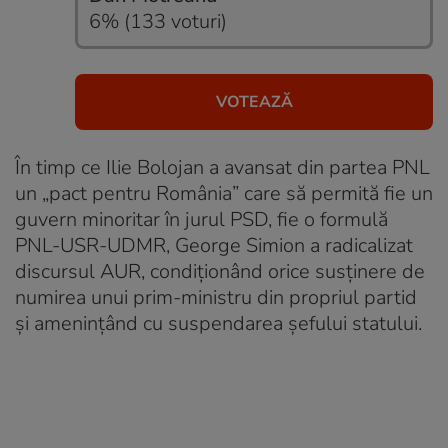
Aleșii care urmează să fie dați afară din PNL
6% (133 voturi)
Acum 4 saptamani
Șoșoacă cere consultări de luni de zile „dacă este
cazul”: „I-am cerut demisia președintelui”
Acum 4 saptamani
Kelemen Hunor are trei variante de guvern
În timp ce Ilie Bolojan a avansat din partea PNL
un „pact pentru România” care să permită fie un
Acum 4 saptamani
Dominic Fritz: USR nu va susține un guvern din care
guvern minoritar în jurul PSD, fie o formulă
face parte PSD
PNL-USR-UDMR, George Simion a radicalizat
discursul AUR, condiționând orice susținere de
Acum 4 saptamani
numirea unui prim-ministru din propriul partid
Ilie Bolojan propune un guvern minoritar în jurul
și amenințând cu suspendarea șefului statului.
PSD sau unul format din PNL-USR-UDMR
Acum 4 saptamani
AUR vrea premier și amenință cu suspendarea lui
Nicușor Dan