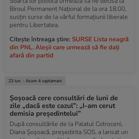
Soarta lor politică urmează să fie decisă la
Biroul Permanent Național de la ora 18.00,
susțin surse de la vârful formațiunii liberale
pentru Libertatea.
Citeşte întreaga ştire:
SURSE Lista neagră
din PNL. Aleșii care urmează să fie dați
afară din partid
23 iun. - Acum 4 saptamani
Șoșoacă cere consultări de luni de
zile „dacă este cazul”: „I-am cerut
demisia președintelui”
După consultările de la Palatul Cotroceni,
Diana Șoșoacă, președinta SOS, a lansat un