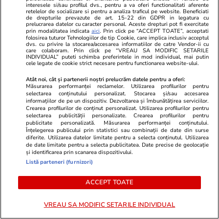
depune moțiuni de cenzură, un astfel de
interesele si/sau profilul dvs., pentru a va oferi functionalitati aferente
retelelor de socializare si pentru a analiza traficul pe website. Beneficiati
guvern să poată să lucreze și să poată să
de drepturile prevazute de art. 15-22 din GDPR in legatura cu
prelucrarea datelor cu caracter personal. Aceste drepturi pot fi exercitate
pregătească un buget realist pentru anul
prin modalitatea indicata
aici
. Prin click pe “ACCEPT TOATE”, acceptati
folosirea tuturor Tehnologiilor de tip Cookie, care implica inclusiv acceptul
următor.
dvs. cu privire la stocarea/accesarea informatiilor de catre Vendor-ii cu
care colaboram. Prin click pe “VREAU SA MODIFIC SETARILE
INDIVIDUAL” puteti schimba preferintele in mod individual, mai putin
cele legate de cookie strict necesare pentru functionarea website-ului.
Considerăm că după un astfel de acord, se
poate recurge la una dintre cele două
Atât noi, cât și partenerii noștri prelucrăm datele pentru a oferi:
Măsurarea performanței reclamelor. Utilizarea profilurilor pentru
variante: un guvern minoritar în jurul PSD
selectarea conținutului personalizat. Stocarea și/sau accesarea
informațiilor de pe un dispozitiv. Dezvoltarea și îmbunătățirea serviciilor.
sau unul format din PNL-USR-UDMR, noi
Crearea profilurilor de conținut personalizat. Utilizarea profilurilor pentru
angajându-ne să dăm un vot la instalare,
selectarea publicității personalizate. Crearea profilurilor pentru
publicitate personalizată. Măsurarea performanței conținutului.
dacă nu se va opta pentru varianta unui
Înțelegerea publicului prin statistici sau combinații de date din surse
diferite. Utilizarea datelor limitate pentru a selecta conținutul. Utilizarea
guvern PNL cu partenerii noștri. Vom avea
de date limitate pentru a selecta publicitatea. Date precise de geolocație
și identificarea prin scanarea dispozitivului.
un Birou Național în care vom stabili aceste
Listă parteneri (furnizori)
aspecte. Ar fi bine să se vină cu o
propunere care să nu mai treacă prin ce s-a
ACCEPT TOATE
întâmplat zilele trecute.”
VREAU SA MODIFIC SETARILE INDIVIDUAL