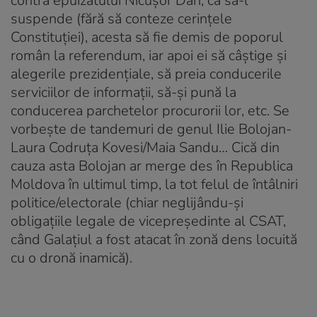
contra epuizatului Nicușor Dan, ca să-l
suspende (fără să conteze cerințele
Constituției), acesta să fie demis de poporul
român la referendum, iar apoi ei să câștige și
alegerile prezidențiale, să preia conducerile
serviciilor de informații, să-și pună la
conducerea parchetelor procurorii lor, etc. Se
vorbește de tandemuri de genul Ilie Bolojan-
Laura Codruța Kovesi/Maia Sandu… Cică din
cauza asta Bolojan ar merge des în Republica
Moldova în ultimul timp, la tot felul de întâlniri
politice/electorale (chiar neglijându-și
obligațiile legale de vicepreședinte al CSAT,
când Galațiul a fost atacat în zonă dens locuită
cu o dronă inamică).