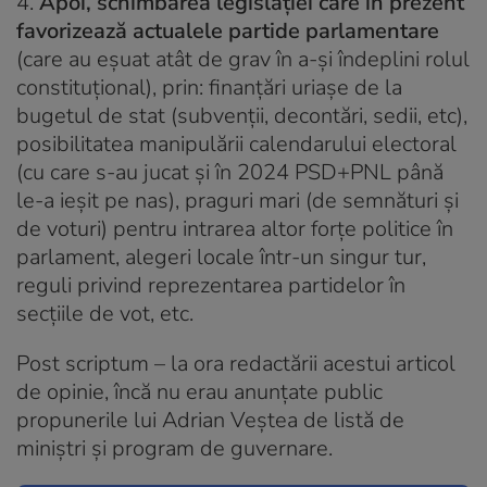
4.
Apoi, schimbarea legislației care în prezent
favorizează actualele partide parlamentare
(care au eșuat atât de grav în a-și îndeplini rolul
constituțional), prin: finanțări uriașe de la
bugetul de stat (subvenții, decontări, sedii, etc),
posibilitatea manipulării calendarului electoral
(cu care s-au jucat și în 2024 PSD+PNL până
le-a ieșit pe nas), praguri mari (de semnături și
de voturi) pentru intrarea altor forțe politice în
parlament, alegeri locale într-un singur tur,
reguli privind reprezentarea partidelor în
secțiile de vot, etc.
Post scriptum
– la ora redactării acestui articol
de opinie, încă nu erau anunțate public
propunerile lui Adrian Veștea de listă de
miniștri și program de guvernare.