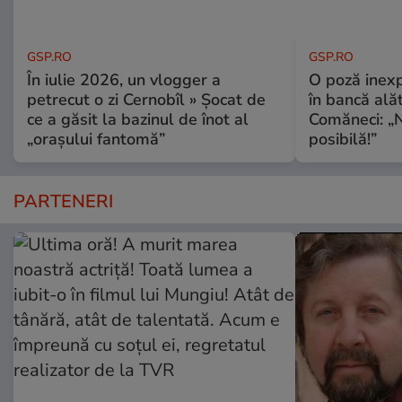
GSP.RO
GSP.RO
În iulie 2026, un vlogger a
O poză inexp
petrecut o zi Cernobîl » Șocat de
în bancă ală
ce a găsit la bazinul de înot al
Comăneci: „N
„orașului fantomă”
posibilă!”
PARTENERI