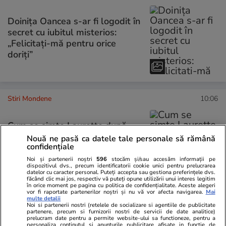
Doinița Oancea s-ar fi logodit în
secret cu iubitul misterios:
„Felicitați-mă pentru orice
doriți”
Stiri Mondene
10:06
Cum se simte Laurette după
operațiile la picior: „Sper ca în
Nouă ne pasă ca datele tale personale să rămână
confidențiale
următoarele luni să îmi
recuperez mersul”
Noi și partenerii noștri
596
stocăm și/sau accesăm informații pe
dispozitivul dvs., precum identificatorii cookie unici pentru prelucrarea
datelor cu caracter personal. Puteți accepta sau gestiona preferințele dvs.
făcând clic mai jos, respectiv vă puteți opune utilizării unui interes legitim
în orice moment pe pagina cu politica de confidențialitate. Aceste alegeri
vor fi raportate partenerilor noștri și nu vă vor afecta navigarea.
Mai
multe detalii
Noi si partenerii nostri (retelele de socializare si agentiile de publicitate
PARTENERI
partenere, precum si furnizorii nostri de servicii de date analitice)
prelucram date pentru a permite website-ului sa functioneze, pentru a
personaliza continutul si anunturile publicitare afisate in functie de