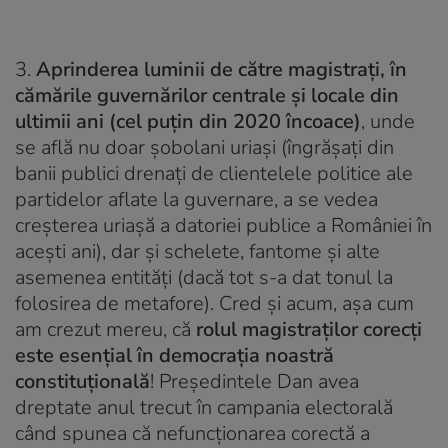
3.
Aprinderea luminii de către magistrați, în
cămările guvernărilor centrale și locale din
ultimii ani (cel puțin din 2020 încoace)
, unde
se află nu doar șobolani uriași (îngrășați din
banii publici drenați de clientelele politice ale
partidelor aflate la guvernare, a se vedea
creșterea uriașă a datoriei publice a României în
acești ani), dar și schelete, fantome și alte
asemenea entități (dacă tot s-a dat tonul la
folosirea de metafore). Cred și acum, așa cum
am crezut mereu, că
rolul magistraților corecți
este esențial în democrația noastră
constituțională
! Președintele Dan avea
dreptate anul trecut în campania electorală
când spunea că nefuncționarea corectă a