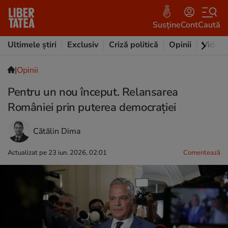
Susține
Cont
Caută
Ultimele știri
Exclusiv
Criză politică
Opinii
Video
|
Opinii
Pentru un nou început. Relansarea
României prin puterea democrației
Cătălin Dima
Actualizat pe 23 iun. 2026, 02:01
Comentează