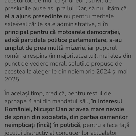
acestui loc de muncă și, uneori, strivit de
presiunile puse asupra lui. Dar, să nu uităm că
el a ajuns președinte
nu pentru meritele
sale/realizările sale administrative, ci
în
principal pentru că motoarele democrației,
adică partidele politice parlamentare, s-au
umplut de prea multă mizerie
, iar poporul
român a respins (în majoritatea lui), mai ales din
punct de vedere moral, soluțiile propuse de
acestea la alegerile din noiembrie 2024 și mai
2025.
În același timp, cred că, pentru restul de
aproape 4 ani din mandatul său,
în interesul
României, Nicușor Dan ar avea mare nevoie
de sprijin din societate, din partea oamenilor
neimplicați (încă) în politică
, pentru a face față
jocului distructiv al conducerilor actualelor