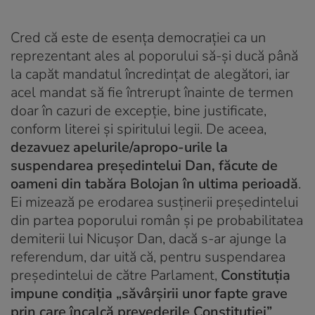
Cred că este de esența democrației ca un
reprezentant ales al poporului să-și ducă până
la capăt mandatul încredințat de alegători, iar
acel mandat să fie întrerupt înainte de termen
doar în cazuri de excepție, bine justificate,
conform literei și spiritului legii. De aceea,
dezavuez apelurile/apropo-urile la
suspendarea președintelui Dan, făcute de
oameni din tabăra Bolojan în ultima perioadă
.
Ei mizează pe erodarea susținerii președintelui
din partea poporului român și pe probabilitatea
demiterii lui Nicușor Dan, dacă s-ar ajunge la
referendum, dar uită că, pentru suspendarea
președintelui de către Parlament,
Constituția
impune condiția „săvârșirii unor fapte grave
prin care încalcă prevederile Constituției”
.