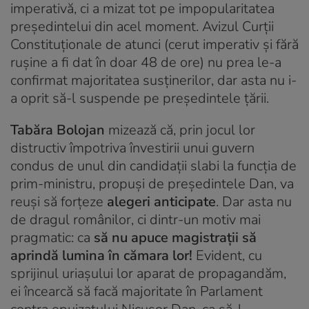
imperativă, ci a mizat tot pe impopularitatea
președintelui din acel moment. Avizul Curții
Constituționale de atunci (cerut imperativ și fără
rușine a fi dat în doar 48 de ore) nu prea le-a
confirmat majoritatea susținerilor, dar asta nu i-
a oprit să-l suspende pe președintele țării.
Tabăra Bolojan
mizează că, prin jocul lor
distructiv împotriva învestirii unui guvern
condus de unul din candidații slabi la funcția de
prim-ministru, propuși de președintele Dan, va
reuși să forțeze
alegeri anticipate
. Dar asta nu
de dragul românilor, ci dintr-un motiv mai
pragmatic: ca
să nu apuce magistrații să
aprindă lumina în cămara lor!
Evident, cu
sprijinul uriașului lor aparat de propagandăm,
ei încearcă să facă majoritate în Parlament