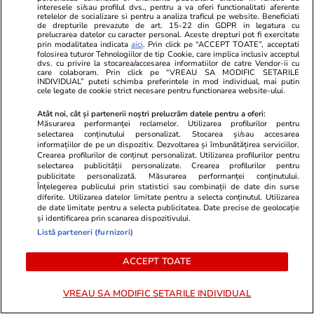
interesele si/sau profilul dvs., pentru a va oferi functionalitati aferente
retelelor de socializare si pentru a analiza traficul pe website. Beneficiati
de drepturile prevazute de art. 15-22 din GDPR in legatura cu
prelucrarea datelor cu caracter personal. Aceste drepturi pot fi exercitate
prin modalitatea indicata
aici
. Prin click pe “ACCEPT TOATE”, acceptati
folosirea tuturor Tehnologiilor de tip Cookie, care implica inclusiv acceptul
dvs. cu privire la stocarea/accesarea informatiilor de catre Vendor-ii cu
care colaboram. Prin click pe “VREAU SA MODIFIC SETARILE
INDIVIDUAL” puteti schimba preferintele in mod individual, mai putin
cele legate de cookie strict necesare pentru functionarea website-ului.
Atât noi, cât și partenerii noștri prelucrăm datele pentru a oferi:
Măsurarea performanței reclamelor. Utilizarea profilurilor pentru
selectarea conținutului personalizat. Stocarea și/sau accesarea
informațiilor de pe un dispozitiv. Dezvoltarea și îmbunătățirea serviciilor.
Crearea profilurilor de conținut personalizat. Utilizarea profilurilor pentru
TVMania.ro
ObservatorNews
selectarea publicității personalizate. Crearea profilurilor pentru
🤍 „Felix și-a dorit asta, în caz
Facultatea l
publicitate personalizată. Măsurarea performanței conținutului.
Înțelegerea publicului prin statistici sau combinații de date din surse
că…” La exact un an de la
studenţi pe 
diferite. Utilizarea datelor limitate pentru a selecta conținutul. Utilizarea
tragedie, Mihaela Rădulescu a
de candidaţi
de date limitate pentru a selecta publicitatea. Date precise de geolocație
și identificarea prin scanarea dispozitivului.
făcut public totul!
Listă parteneri (furnizori)
ACCEPT TOATE
PARTENERI
VREAU SA MODIFIC SETARILE INDIVIDUAL