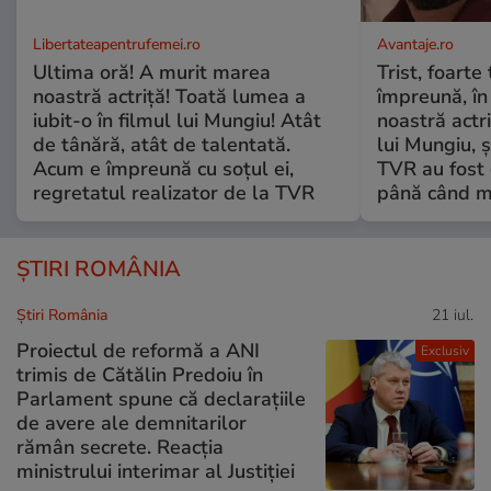
Libertateapentrufemei.ro
Avantaje.ro
Ultima oră! A murit marea
Trist, foarte
noastră actriță! Toată lumea a
împreună, în
iubit-o în filmul lui Mungiu! Atât
noastră actri
de tânără, atât de talentată.
lui Mungiu, ș
Acum e împreună cu soțul ei,
TVR au fost 
regretatul realizator de la TVR
până când mo
ȘTIRI ROMÂNIA
Știri România
21 iul.
Proiectul de reformă a ANI
Exclusiv
trimis de Cătălin Predoiu în
Parlament spune că declarațiile
de avere ale demnitarilor
rămân secrete. Reacția
ministrului interimar al Justiției