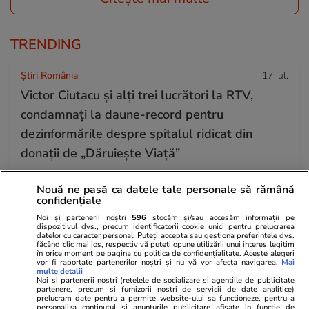
TRENDING
Știri România
17 iul.
Victor Ciutacu și alți trei lucrători la RTV,
condamnați la daune-record pentru
dezinformările despre spitalul ridicat din
donații de „Dăruiește Viață”
Nouă ne pasă ca datele tale personale să rămână
Ştiri
17 iul.
confidențiale
Cum arată vilele de lux închiriate de RAAPPS
Noi și partenerii noștri
596
stocăm și/sau accesăm informații pe
dispozitivul dvs., precum identificatorii cookie unici pentru prelucrarea
la 900 de euro pe lună, în timp ce prețul pieței
datelor cu caracter personal. Puteți accepta sau gestiona preferințele dvs.
făcând clic mai jos, respectiv vă puteți opune utilizării unui interes legitim
este de 4.000 de euro
în orice moment pe pagina cu politica de confidențialitate. Aceste alegeri
vor fi raportate partenerilor noștri și nu vă vor afecta navigarea.
Mai
multe detalii
Noi si partenerii nostri (retelele de socializare si agentiile de publicitate
partenere, precum si furnizorii nostri de servicii de date analitice)
Horoscop
17 iul.
prelucram date pentru a permite website-ului sa functioneze, pentru a
personaliza continutul si anunturile publicitare afisate in functie de