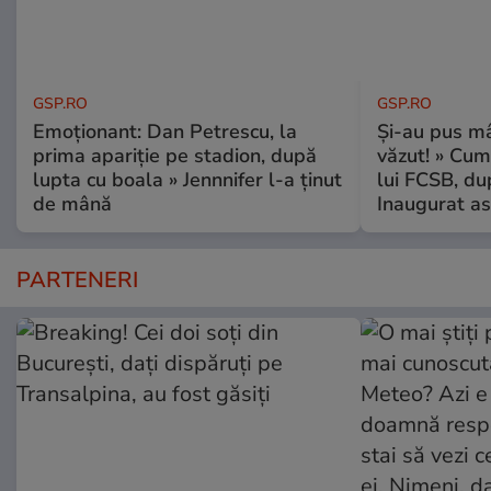
GSP.RO
GSP.RO
Emoționant: Dan Petrescu, la
Și-au pus mâ
prima apariție pe stadion, după
văzut! » Cum
lupta cu boala » Jennnifer l-a ținut
lui FCSB, du
de mână
Inaugurat as
PARTENERI