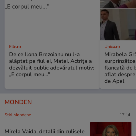
Elle.ro
Unica.ro
De ce Ilona Brezoianu nu l-a
Mirabela Gră
alăptat pe fiul ei, Matei. Actrița a
surprinzătoar
dezvăluit public adevăratul motiv:
flancată de 
„E corpul meu..."
aflat despre
de Apel
MONDEN
Stiri Mondene
17 iul.
Mirela Vaida, detalii din culisele