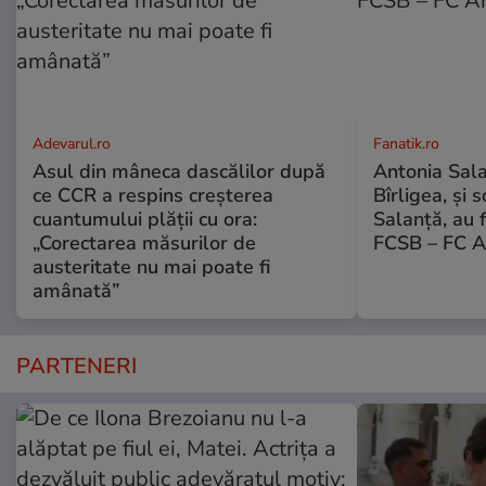
Adevarul.ro
Fanatik.ro
Asul din mâneca dascălilor după
Antonia Salan
ce CCR a respins creșterea
Bîrligea, și 
cuantumului plății cu ora:
Salanță, au f
„Corectarea măsurilor de
FCSB – FC A
austeritate nu mai poate fi
amânată”
PARTENERI