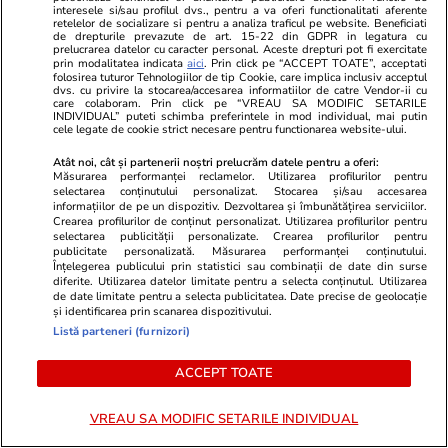
Horoscop Urania | Previziuni astrologice pentru
interesele si/sau profilul dvs., pentru a va oferi functionalitati aferente
retelelor de socializare si pentru a analiza traficul pe website. Beneficiati
perioada 18 – 24 iulie 2026. Soarele va intra în
de drepturile prevazute de art. 15-22 din GDPR in legatura cu
prelucrarea datelor cu caracter personal. Aceste drepturi pot fi exercitate
prin modalitatea indicata
aici
. Prin click pe “ACCEPT TOATE”, acceptati
zodia Leului
folosirea tuturor Tehnologiilor de tip Cookie, care implica inclusiv acceptul
dvs. cu privire la stocarea/accesarea informatiilor de catre Vendor-ii cu
care colaboram. Prin click pe “VREAU SA MODIFIC SETARILE
INDIVIDUAL” puteti schimba preferintele in mod individual, mai putin
Politică
17 iul.
cele legate de cookie strict necesare pentru functionarea website-ului.
Dezvăluiri despre implicarea lui Nicușor Dan în
Atât noi, cât și partenerii noștri prelucrăm datele pentru a oferi:
Măsurarea performanței reclamelor. Utilizarea profilurilor pentru
revolta din PNL. Robert Sighiartău:
selectarea conținutului personalizat. Stocarea și/sau accesarea
informațiilor de pe un dispozitiv. Dezvoltarea și îmbunătățirea serviciilor.
președintele a participat la întâlniri cu
Crearea profilurilor de conținut personalizat. Utilizarea profilurilor pentru
selectarea publicității personalizate. Crearea profilurilor pentru
gruparea Veștea
publicitate personalizată. Măsurarea performanței conținutului.
Înțelegerea publicului prin statistici sau combinații de date din surse
diferite. Utilizarea datelor limitate pentru a selecta conținutul. Utilizarea
de date limitate pentru a selecta publicitatea. Date precise de geolocație
și identificarea prin scanarea dispozitivului.
Listă parteneri (furnizori)
ACCEPT TOATE
VREAU SA MODIFIC SETARILE INDIVIDUAL