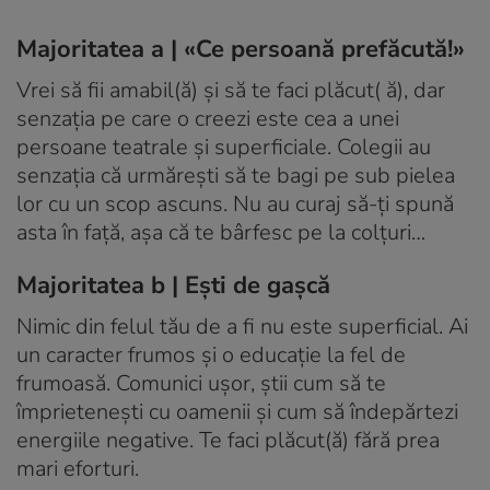
Majoritatea a | «Ce persoană prefăcută!»
Vrei să fii amabil(ă) şi să te faci plăcut( ă), dar
senzaţia pe care o creezi este cea a unei
persoane teatrale şi superficiale. Colegii au
senzaţia că urmăreşti să te bagi pe sub pielea
lor cu un scop ascuns. Nu au curaj să-ţi spună
asta în faţă, aşa că te bârfesc pe la colţuri…
Majoritatea b | Eşti de gaşcă
Nimic din felul tău de a fi nu este superficial. Ai
un caracter frumos şi o educaţie la fel de
frumoasă. Comunici uşor, ştii cum să te
împrieteneşti cu oamenii şi cum să îndepărtezi
energiile negative. Te faci plăcut(ă) fără prea
mari eforturi.