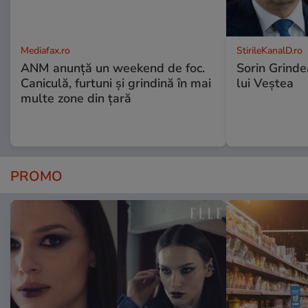
Mediafax.ro
StirileKanalD.ro
ANM anunță un weekend de foc.
Sorin Grinde
Caniculă, furtuni și grindină în mai
lui Veștea
multe zone din țară
PROMO