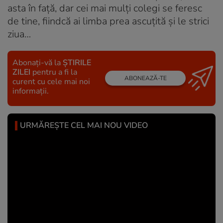
asta în faţă, dar cei mai mulţi colegi se feresc
de tine, fiindcă ai limba prea ascuţită şi le strici
ziua…
Abonați-vă la
ȘTIRILE
ZILEI
pentru a fi la
ABONEAZĂ-TE
curent cu cele mai noi
informații.
URMĂREȘTE CEL MAI NOU VIDEO