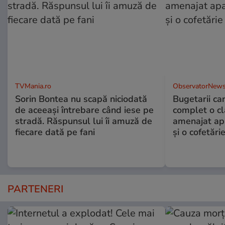
TVMania.ro
ObservatorNews
Sorin Bontea nu scapă niciodată
Bugetarii ca
de aceeași întrebare când iese pe
complet o clă
stradă. Răspunsul lui îi amuză de
amenajat ap
fiecare dată pe fani
și o cofetări
PARTENERI