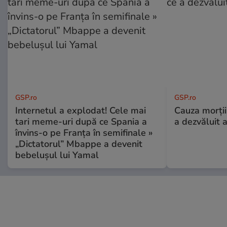
GSP.ro
GSP.ro
Internetul a explodat! Cele mai
Cauza morții
tari meme-uri după ce Spania a
a dezvăluit 
învins-o pe Franța în semifinale »
„Dictatorul” Mbappe a devenit
bebelușul lui Yamal