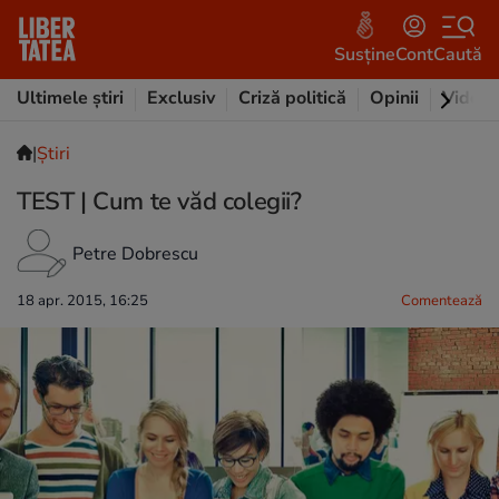
Susține
Cont
Caută
Ultimele știri
Exclusiv
Criză politică
Opinii
Video
|
Ştiri
TEST | Cum te văd colegii?
Petre Dobrescu
18 apr. 2015, 16:25
Comentează