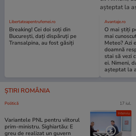
Libertateapentrufemei.ro
Avantaje.ro
Breaking! Cei doi soți din
O mai știți 
București, dați dispăruți pe
mai cunoscu
Transalpina, au fost găsiți
Meteo? Azi e
doamnă respe
stai să vezi 
ei. Nimeni, d
așteptat la 
ȘTIRI ROMÂNIA
Politică
17 iul.
Interviu
Variantele PNL pentru viitorul
prim-ministru. Sighiartău: E
greu de realizat un guvern