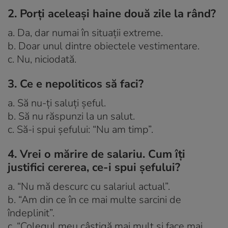
2. Porţi aceleaşi haine două zile la rând?
a. Da, dar numai în situaţii extreme.
b. Doar unul dintre obiectele vestimentare.
c. Nu, niciodată.
3. Ce e nepoliticos să faci?
a. Să nu-ţi saluţi şeful.
b. Să nu răspunzi la un salut.
c. Să-i spui şefului: “Nu am timp”.
4. Vrei o mărire de salariu. Cum îţi
justifici cererea, ce-i spui şefului?
a. “Nu mă descurc cu salariul actual”.
b. “Am din ce în ce mai multe sarcini de
îndeplinit”.
c. “Colegul meu câştigă mai mult şi face mai