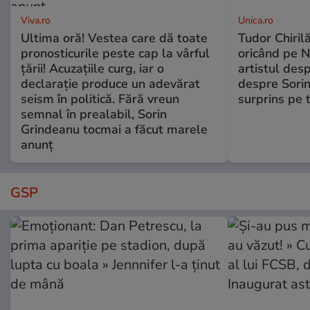
Viva.ro
Unica.ro
Ultima oră! Vestea care dă toate
Tudor Chiril
pronosticurile peste cap la vârful
oricând pe N
țării! Acuzațiile curg, iar o
artistul desp
declarație produce un adevărat
despre Sorin
seism în politică. Fără vreun
surprins pe 
semnal în prealabil, Sorin
Grindeanu tocmai a făcut marele
anunț
GSP