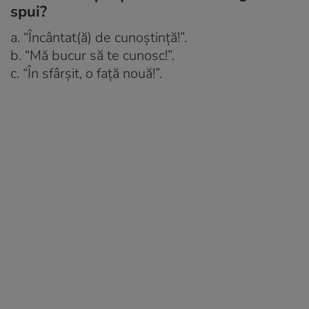
spui?
a. “Încântat(ă) de cunoştinţă!”.
b. “Mă bucur să te cunosc!”.
c. “În sfârşit, o faţă nouă!”.