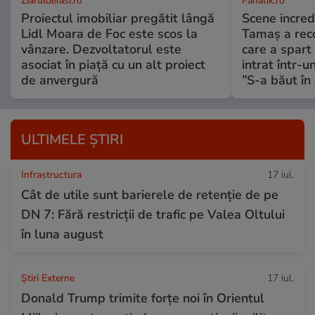
ZiaruldeIasi.ro
Fanatik.ro
Proiectul imobiliar pregătit lângă
Scene incred
Lidl Moara de Foc este scos la
Tamaș a reco
vânzare. Dezvoltatorul este
care a spart
asociat în piață cu un alt proiect
intrat într-u
de anvergură
”S-a băut în 
ULTIMELE ȘTIRI
Infrastructura
17 iul.
Cât de utile sunt barierele de retenție de pe
DN 7: Fără restricții de trafic pe Valea Oltului
în luna august
Știri Externe
17 iul.
Donald Trump trimite forțe noi în Orientul