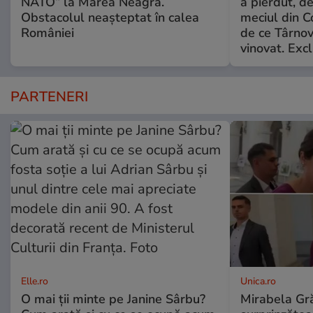
NATO” la Marea Neagră.
a pierdut, d
Obstacolul neașteptat în calea
meciul din C
României
de ce Târnov
vinovat. Excl
PARTENERI
Elle.ro
Unica.ro
O mai ții minte pe Janine Sârbu?
Mirabela Gră