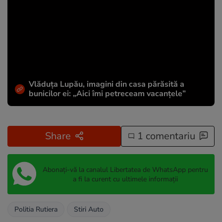
Vlăduța Lupău, imagini din casa părăsită a
bunicilor ei: „Aici îmi petreceam vacanțele”
Share
1 comentariu
Abonați-vă la canalul Libertatea de WhatsApp pentru
a fi la curent cu ultimele informații
Politia Rutiera
Stiri Auto