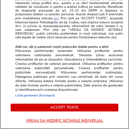
interesele si/sau profilul dvs., pentru a va oferi functionalitati aferente
retelelor de socializare si pentru a analiza traficul pe website. Beneficiati
Știri România
23 iul.
de drepturile prevazute de art. 15-22 din GDPR in legatura cu
prelucrarea datelor cu caracter personal. Aceste drepturi pot fi exercitate
Rezultatele loto din 23 iulie 2026. Numerele
prin modalitatea indicata
aici
. Prin click pe “ACCEPT TOATE”, acceptati
folosirea tuturor Tehnologiilor de tip Cookie, care implica inclusiv acceptul
câștigătoare extrase joi
dvs. cu privire la stocarea/accesarea informatiilor de catre Vendor-ii cu
care colaboram. Prin click pe “VREAU SA MODIFIC SETARILE
INDIVIDUAL” puteti schimba preferintele in mod individual, mai putin
cele legate de cookie strict necesare pentru functionarea website-ului.
Atât noi, cât și partenerii noștri prelucrăm datele pentru a oferi:
Măsurarea performanței reclamelor. Utilizarea profilurilor pentru
selectarea conținutului personalizat. Stocarea și/sau accesarea
informațiilor de pe un dispozitiv. Dezvoltarea și îmbunătățirea serviciilor.
Crearea profilurilor de conținut personalizat. Utilizarea profilurilor pentru
selectarea publicității personalizate. Crearea profilurilor pentru
publicitate personalizată. Măsurarea performanței conținutului.
Înțelegerea publicului prin statistici sau combinații de date din surse
diferite. Utilizarea datelor limitate pentru a selecta conținutul. Utilizarea
de date limitate pentru a selecta publicitatea. Date precise de geolocație
și identificarea prin scanarea dispozitivului.
Listă parteneri (furnizori)
Vacanțe și Cultură
12:19
Horoscop
ACCEPT TOATE
Cei mai mulți români au buget
Horoscop Ur
VREAU SA MODIFIC SETARILE INDIVIDUAL
între 1.000 și 3.000 de lei pentru
pentru Taur.