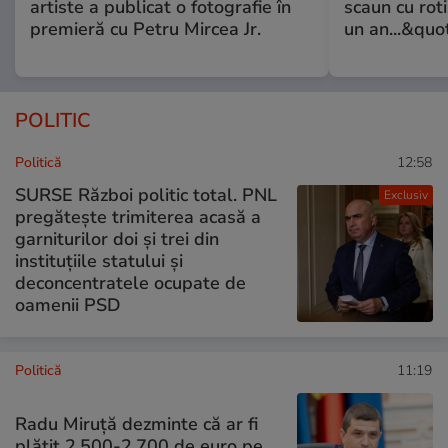
artiste a publicat o fotografie în
scaun cu rot
premieră cu Petru Mircea Jr.
un an...&quo
POLITIC
Politică
12:58
SURSE Război politic total. PNL
Exclusiv
pregătește trimiterea acasă a
garniturilor doi și trei din
instituțiile statului și
deconcentratele ocupate de
oamenii PSD
Politică
11:19
Radu Miruţă dezminte că ar fi
plătit 2.500-2.700 de euro pe