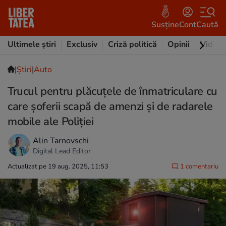
Susține
Cont
Caută
Ultimele știri
Exclusiv
Criză politică
Opinii
Video
|
Ştiri
|
Auto
Trucul pentru plăcuțele de înmatriculare cu
care șoferii scapă de amenzi și de radarele
mobile ale Poliției
Alin Tarnovschi
Digital Lead Editor
Actualizat pe 19 aug. 2025, 11:53
1 comentariu