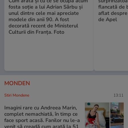
Cum arată și cu ce se ocupă acum
surprinzătoar
fosta soție a lui Adrian Sârbu și
flancată de 
unul dintre cele mai apreciate
aflat despre
modele din anii 90. A fost
de Apel
decorată recent de Ministerul
Culturii din Franța. Foto
MONDEN
Stiri Mondene
13:11
Imagini rare cu Andreea Marin,
complet nemachiată, în timp ce
face sport acasă. Fanilor nu le-a
venit să creadă cum arată la 51