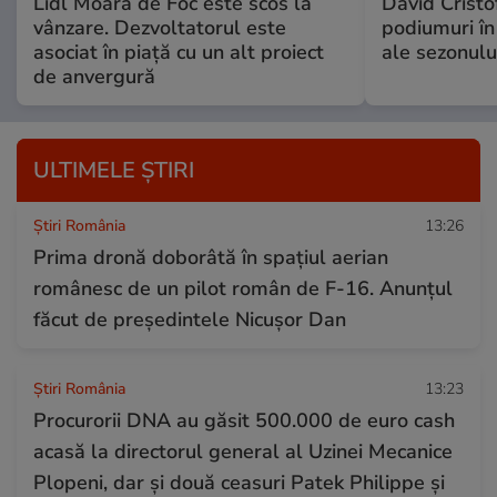
Lidl Moara de Foc este scos la
David Cristo
vânzare. Dezvoltatorul este
podiumuri în
asociat în piață cu un alt proiect
ale sezonulu
de anvergură
ULTIMELE ȘTIRI
Știri România
13:26
Prima dronă doborâtă în spațiul aerian
românesc de un pilot român de F-16. Anunțul
făcut de președintele Nicușor Dan
Știri România
13:23
Procurorii DNA au găsit 500.000 de euro cash
acasă la directorul general al Uzinei Mecanice
Plopeni, dar și două ceasuri Patek Philippe și