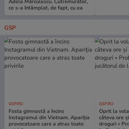
Adela Mărculescu. Cutremurător,
ce s-a întâmplat, de fapt, cu ea
GSP
GSP.RO
GSP.RO
Fosta gimnastă a încins
Oprit la vola
Instagramul din Vietnam. Apariția
câteva ore și
provocatoare care a atras toate
droguri » P