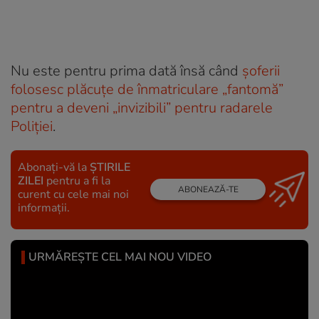
Nu este pentru prima dată însă când
șoferii
folosesc plăcuțe de înmatriculare „fantomă”
pentru a deveni „invizibili” pentru radarele
Poliției
.
Abonați-vă la
ȘTIRILE
ZILEI
pentru a fi la
ABONEAZĂ-TE
curent cu cele mai noi
informații.
URMĂREȘTE CEL MAI NOU VIDEO