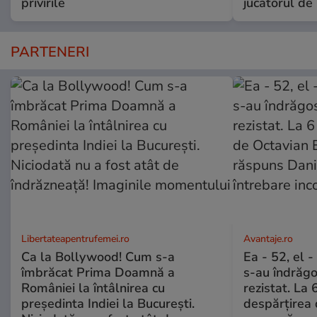
privirile
jucătorul de
PARTENERI
Libertateapentrufemei.ro
Avantaje.ro
Ca la Bollywood! Cum s-a
Ea - 52, el 
îmbrăcat Prima Doamnă a
s-au îndrăgos
României la întâlnirea cu
rezistat. La 
președinta Indiei la București.
despărțirea 