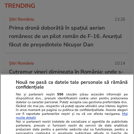
TRENDING
Știri România
13:26
Prima dronă doborâtă în spațiul aerian
românesc de un pilot român de F-16. Anunțul
făcut de președintele Nicușor Dan
Știri România
10:14
Cutremur vineri dimineața în România: unde s-
a produs seismul
Nouă ne pasă ca datele tale personale să rămână
confidențiale
Noi și partenerii noștri
596
stocăm și/sau accesăm informații pe
Horoscop
12:00
dispozitivul dvs., precum identificatorii cookie unici pentru prelucrarea
datelor cu caracter personal. Puteți accepta sau gestiona preferințele dvs.
Horoscop Urania | Previziuni astrologice pentru
făcând clic mai jos, respectiv vă puteți opune utilizării unui interes legitim
în orice moment pe pagina cu politica de confidențialitate. Aceste alegeri
vor fi raportate partenerilor noștri și nu vă vor afecta navigarea.
Mai
perioada 25 – 31 iulie 2026. Luna Plină în
multe detalii
Noi si partenerii nostri (retelele de socializare si agentiile de publicitate
Vărsător
partenere, precum si furnizorii nostri de servicii de date analitice)
prelucram date pentru a permite website-ului sa functioneze, pentru a
personaliza continutul si anunturile publicitare afisate in functie de