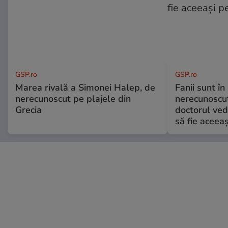
GSP.ro
GSP.ro
Marea rivală a Simonei Halep, de
Fanii sunt în 
nerecunoscut pe plajele din
nerecunoscut
Grecia
doctorul ved
să fie aceea