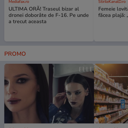
Mediafax.ro
StirileKanalD.ro
ULTIMA ORĂ! Traseul bizar al
Femeie lovit
dronei doborâte de F-16. Pe unde
făcea plajă: „
a trecut aceasta
PROMO