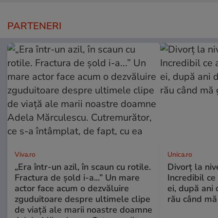
PARTENERI
Viva.ro
Unica.ro
„Era într-un azil, în scaun cu rotile.
Divorț la nive
Fractura de șold i-a...” Un mare
Incredibil ce
actor face acum o dezvăluire
ei, după ani 
zguduitoare despre ultimele clipe
rău când mă
de viață ale marii noastre doamne