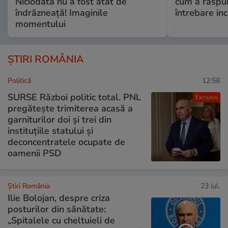
Niciodată nu a fost atât de
cum a răspu
îndrăzneață! Imaginile
întrebare i
momentului
ȘTIRI ROMÂNIA
Politică
12:58
SURSE Război politic total. PNL
Exclusiv
pregătește trimiterea acasă a
garniturilor doi și trei din
instituțiile statului și
deconcentratele ocupate de
oamenii PSD
Știri România
23 iul.
Ilie Bolojan, despre criza
posturilor din sănătate:
„Spitalele cu cheltuieli de