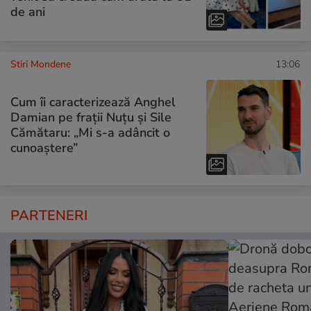
de ani
Stiri Mondene
13:06
Cum îi caracterizează Anghel
Damian pe frații Nuțu și Sile
Cămătaru: „Mi s-a adâncit o
cunoaștere”
PARTENERI