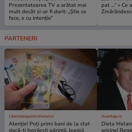
Prezentatoarea TV a arătat mai
pat ...” » Ce 
mult decât și-ar fi dorit: „Știe ce
Zmărăndescu
face, e cu intenție”
PARTENERI
Libertateapentrufemei.ro
Avantaje.ro
Atenție! Poți primi bani de la stat
Dieta Melan
dacă-ți îngrijești părinții, bunicii
oricine! Regi