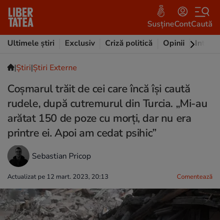
Susține
Cont
Caută
Ultimele știri
Exclusiv
Criză politică
Opinii
Intervi
|
Ştiri
|
Știri Externe
Coșmarul trăit de cei care încă își caută
rudele, după cutremurul din Turcia. „Mi-au
arătat 150 de poze cu morți, dar nu era
printre ei. Apoi am cedat psihic”
Sebastian Pricop
Actualizat pe 12 mart. 2023, 20:13
Comentează