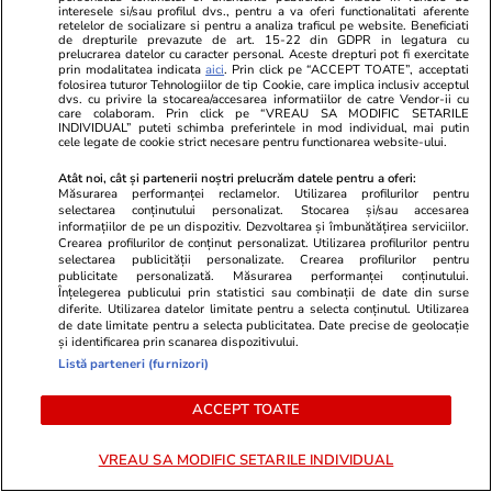
interesele si/sau profilul dvs., pentru a va oferi functionalitati aferente
POLITIC
retelelor de socializare si pentru a analiza traficul pe website. Beneficiati
de drepturile prevazute de art. 15-22 din GDPR in legatura cu
prelucrarea datelor cu caracter personal. Aceste drepturi pot fi exercitate
Politică
16:55
prin modalitatea indicata
aici
. Prin click pe “ACCEPT TOATE”, acceptati
folosirea tuturor Tehnologiilor de tip Cookie, care implica inclusiv acceptul
dvs. cu privire la stocarea/accesarea informatiilor de catre Vendor-ii cu
care colaboram. Prin click pe “VREAU SA MODIFIC SETARILE
Radu Miruță, despre salvarea
INDIVIDUAL” puteti schimba preferintele in mod individual, mai putin
cele legate de cookie strict necesare pentru functionarea website-ului.
TAROM: „Nu trebuie să moară!”
De ce a fost destituit directorul
Atât noi, cât și partenerii noștri prelucrăm datele pentru a oferi:
Măsurarea performanței reclamelor. Utilizarea profilurilor pentru
pus de PSD
selectarea conținutului personalizat. Stocarea și/sau accesarea
informațiilor de pe un dispozitiv. Dezvoltarea și îmbunătățirea serviciilor.
Crearea profilurilor de conținut personalizat. Utilizarea profilurilor pentru
selectarea publicității personalizate. Crearea profilurilor pentru
publicitate personalizată. Măsurarea performanței conținutului.
Politică
16:06
Înțelegerea publicului prin statistici sau combinații de date din surse
diferite. Utilizarea datelor limitate pentru a selecta conținutul. Utilizarea
Măsurile anunțate de Radu
de date limitate pentru a selecta publicitatea. Date precise de geolocație
Miruță la CFR Călători, după ce
și identificarea prin scanarea dispozitivului.
80% dintre români au spus că
Listă parteneri (furnizori)
nu ar recomanda călătoriile cu
ACCEPT TOATE
trenul: Sancțiuni, despăgubiri
pentru întârzieri și directori
VREAU SA MODIFIC SETARILE INDIVIDUAL
responsabili de trenuri