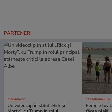
PARTENERI
Mediafax.ro
StirileKanalD.ro
Un videoclip în stilul „Rick și
Femeie lovit
Morty”, cu Trump în rolul
făcea plajă: „