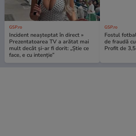
GSP.ro
GSP.ro
Incident neașteptat în direct »
Fostul fotba
Prezentatoarea TV a arătat mai
de fraudă cu 
mult decât și-ar fi dorit: „Știe ce
Profit de 3,
face, e cu intenție”