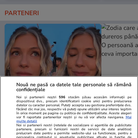
PARTENERI
Nouă ne pasă ca datele tale personale să rămână
confidențiale
Wowbiz.ro
Redactia.ro
Noi și partenerii noștri
596
stocăm și/sau accesăm informații pe
Andreea Ibacka a izbucnit în
Zodia care a
dispozitivul dvs., precum identificatorii cookie unici pentru prelucrarea
datelor cu caracter personal. Puteți accepta sau gestiona preferințele dvs.
plâns! Ce a emoționat-o până la
până la fina
făcând clic mai jos, respectiv vă puteți opune utilizării unui interes legitim
în orice moment pe pagina cu politica de confidențialitate. Aceste alegeri
lacrimi pe vedetă: „Nu-mi mai e
persoană apr
vor fi raportate partenerilor noștri și nu vă vor afecta navigarea.
Mai
rușine să fiu vulnerabilă”
ceva import
multe detalii
Noi si partenerii nostri (retelele de socializare si agentiile de publicitate
partenere, precum si furnizorii nostri de servicii de date analitice)
prelucram date pentru a permite website-ului sa functioneze, pentru a
personaliza continutul si anunturile publicitare afisate in functie de