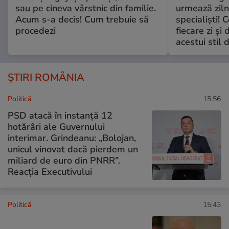
sau pe cineva vârstnic din familie.
urmează zilni
Acum s-a decis! Cum trebuie să
specialiști! 
procedezi
fiecare zi și 
acestui stil 
ȘTIRI ROMÂNIA
Politică
15:56
PSD atacă în instanță 12
hotărâri ale Guvernului
interimar. Grindeanu: „Bolojan,
unicul vinovat dacă pierdem un
miliard de euro din PNRR”.
Reacția Executivului
Politică
15:43