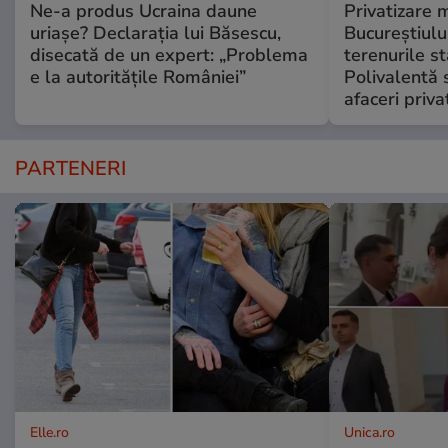
Ne-a produs Ucraina daune
Privatizare 
uriașe? Declarația lui Băsescu,
Bucureștiulu
disecată de un expert: „Problema
terenurile st
e la autoritățile României”
Polivalentă s
afaceri priva
PARTENERI
Elle.ro
Unica.ro