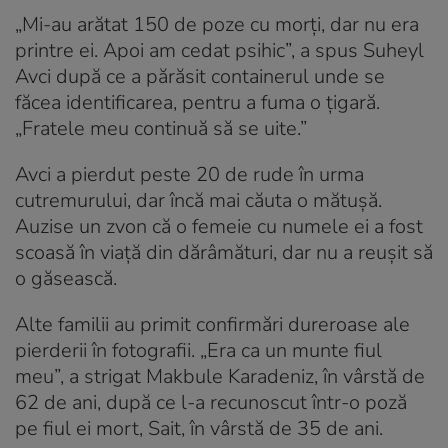
„Mi-au arătat 150 de poze cu morți, dar nu era
printre ei. Apoi am cedat psihic”, a spus Suheyl
Avci după ce a părăsit containerul unde se
făcea identificarea, pentru a fuma o țigară.
„Fratele meu continuă să se uite.”
Avci a pierdut peste 20 de rude în urma
cutremurului, dar încă mai căuta o mătușă.
Auzise un zvon că o femeie cu numele ei a fost
scoasă în viață din dărâmături, dar nu a reușit să
o găsească.
Alte familii au primit confirmări dureroase ale
pierderii în fotografii. „Era ca un munte fiul
meu”, a strigat Makbule Karadeniz, în vârstă de
62 de ani, după ce l-a recunoscut într-o poză
pe fiul ei mort, Sait, în vârstă de 35 de ani.