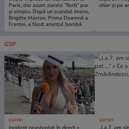
Paris, dar acum ziarele ”fierb” pur
chiar și pe a
și simplu. După un scandal imens,
Brigitte Macron, Prima Doamnă a
Franței, a făcut anunțul bombă
GSP
GSP.RO
GSP.RO
Incident neașteptat în direct »
„La 7, am si