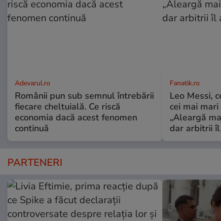
Adevarul.ro
Fanatik.ro
Românii pun sub semnul întrebării
Leo Messi, c
fiecare cheltuială. Ce riscă
cei mai mari 
economia dacă acest fenomen
„Aleargă mai
continuă
dar arbitrii î
PARTENERI