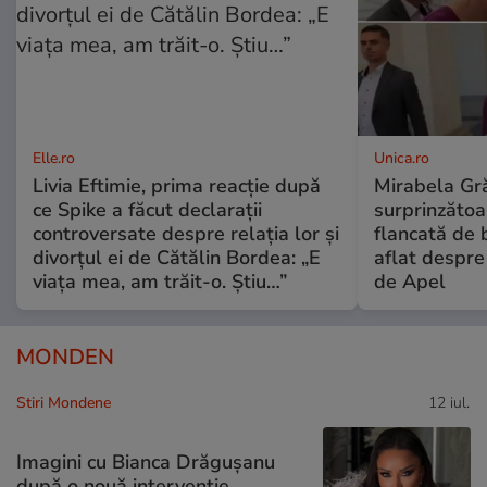
Elle.ro
Unica.ro
Livia Eftimie, prima reacție după
Mirabela Gră
ce Spike a făcut declarații
surprinzătoar
controversate despre relația lor și
flancată de 
divorțul ei de Cătălin Bordea: „E
aflat despre
viața mea, am trăit-o. Știu…”
de Apel
MONDEN
Stiri Mondene
12 iul.
Imagini cu Bianca Drăgușanu
după o nouă intervenție