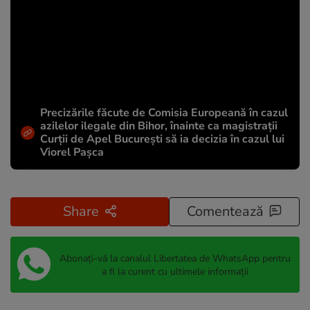
Precizările făcute de Comisia Europeană în cazul
azilelor ilegale din Bihor, înainte ca magistrații
Curții de Apel București să ia decizia în cazul lui
Viorel Pașca
Share
Comentează
Abonați-vă la canalul Libertatea de WhatsApp pentru
a fi la curent cu ultimele informații