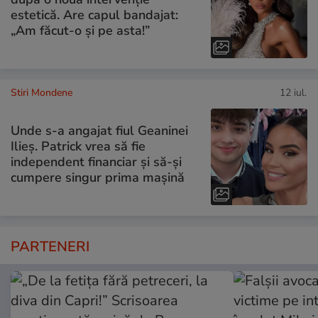
estetică. Are capul bandajat:
„Am făcut-o și pe asta!”
Stiri Mondene
12 iul.
Unde s-a angajat fiul Geaninei
Ilieș. Patrick vrea să fie
independent financiar și să-și
cumpere singur prima mașină
PARTENERI