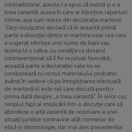
contradictorie, acesta i-a spus că există şi o a
treia variantă, aceea în care ar întreţine raporturi
intime, aşa cum reiese din declaraţia martorei.
Deşi inculpatul declară că în această primă
parte a discuţiei dintre ei martora este cea care
a sugerat oferirea unei sume de bani sau
ieşirea la o cafea, cu condiţia ca dosarul
contravenţional să îi fie rezolvat favorabil,
această parte a declaraţiei sale nu se
coroborează cu restul materialului probator,
având în vedere că pe înregistrarea efectuată
de martoră el este cel care discută pentru
prima dată despre „a treia variantă”. În orice caz,
simplul fapt al implicării într-o discuţie care să
abordeze o altă variantă de rezolvare a unei
situaţii juridice contravine atât normelor de
etică şi deontologie, dar mai ales prevederilor