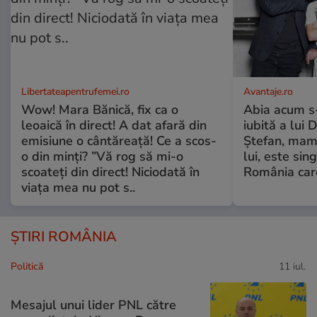
Libertateapentrufemei.ro
Avantaje.ro
Wow! Mara Bănică, fix ca o
Abia acum s-
leoaică în direct! A dat afară din
iubită a lui 
emisiune o cântăreață! Ce a scos-
Ștefan, mama 
o din minți? ”Vă rog să mi-o
lui, este si
scoateți din direct! Niciodată în
România care
viața mea nu pot s..
ȘTIRI ROMÂNIA
Politică
11 iul.
Mesajul unui lider PNL către