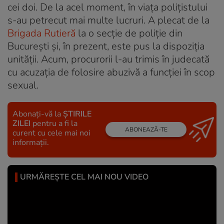
cei doi. De la acel moment, în viața polițistului
s-au petrecut mai multe lucruri. A plecat de la
Brigada Rutieră
la o secție de poliție din
București și, în prezent, este pus la dispoziția
unității. Acum, procurorii l-au trimis în judecată
cu acuzația de folosire abuzivă a funcției în scop
sexual.
Abonați-vă la
ȘTIRILE
ZILEI
pentru a fi la
ABONEAZĂ-TE
curent cu cele mai noi
informații.
URMĂREȘTE CEL MAI NOU VIDEO