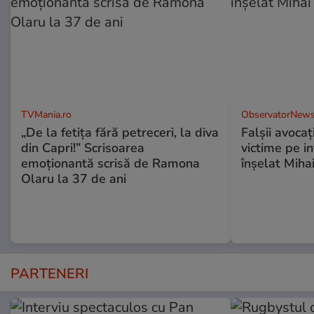
TVMania.ro
ObservatorNews
„De la fetița fără petreceri, la diva
Falşii avocaţ
din Capri!” Scrisoarea
victime pe i
emoționantă scrisă de Ramona
înşelat Mihai
Olaru la 37 de ani
PARTENERI