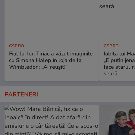
GSP.RO
GSP.RO
Fiul lui Ion Țiriac a văzut imaginile
Iubita lui Ha
cu Simona Halep în loja de la
„E puțin jen
Wimbledon: „Ai reușit!”
face starul n
seară
PARTENERI