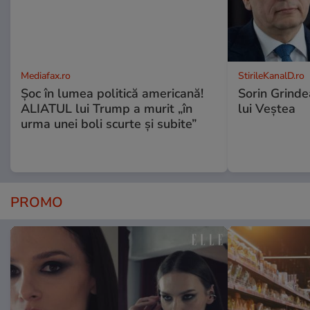
Mediafax.ro
StirileKanalD.ro
Șoc în lumea politică americană!
Sorin Grinde
ALIATUL lui Trump a murit „în
lui Veștea
urma unei boli scurte și subite”
PROMO