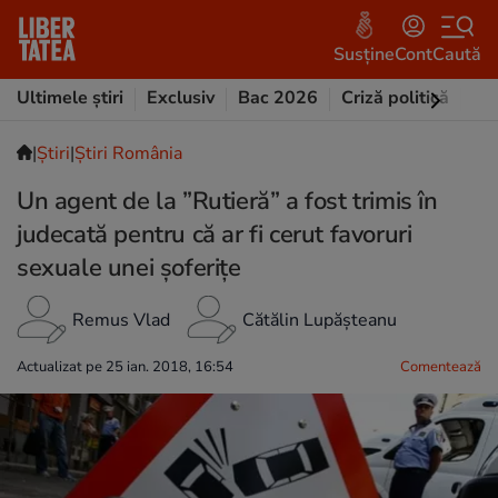
Susține
Cont
Caută
Ultimele știri
Exclusiv
Bac 2026
Criză politică
Opi
|
Ştiri
|
Știri România
Un agent de la ”Rutieră” a fost trimis în
judecată pentru că ar fi cerut favoruri
sexuale unei șoferițe
Remus Vlad
Cătălin Lupășteanu
Actualizat pe 25 ian. 2018, 16:54
Comentează