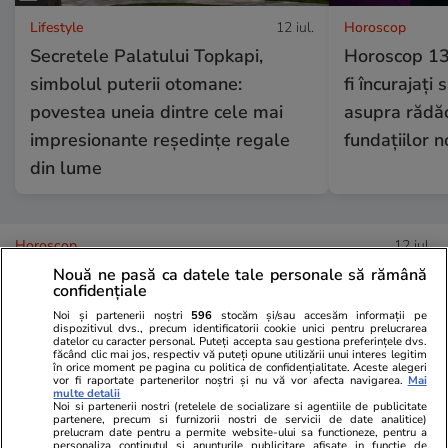
Lifestyle
12 iul.
Horoscop
Secretele Palatului Topkapi,
Horoscop 13
simbolul puterii otomane:
fi încurajați
povestea uneia dintre cele mai
asupra rădăci
impresionante reședințe regale
fundațiilor 
din lume
Horoscop
12 iul.
Nouă ne pasă ca datele tale personale să rămână
confidențiale
Luna Nouă din 14 iulie în zodia
Noi și partenerii noștri
596
stocăm și/sau accesăm informații pe
Racului, un nou început pentru
dispozitivul dvs., precum identificatorii cookie unici pentru prelucrarea
datelor cu caracter personal. Puteți accepta sau gestiona preferințele dvs.
făcând clic mai jos, respectiv vă puteți opune utilizării unui interes legitim
suflet, familie și viața de acasă
în orice moment pe pagina cu politica de confidențialitate. Aceste alegeri
vor fi raportate partenerilor noștri și nu vă vor afecta navigarea.
Mai
multe detalii
Noi si partenerii nostri (retelele de socializare si agentiile de publicitate
partenere, precum si furnizorii nostri de servicii de date analitice)
prelucram date pentru a permite website-ului sa functioneze, pentru a
personaliza continutul si anunturile publicitare afisate in functie de