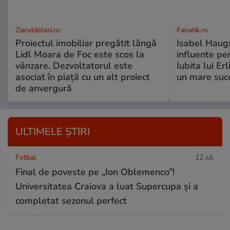
ZiaruldeIasi.ro
Fanatik.ro
Proiectul imobiliar pregătit lângă
Isabel Haugs
Lidl Moara de Foc este scos la
influente per
vânzare. Dezvoltatorul este
Iubita lui Er
asociat în piață cu un alt proiect
un mare suc
de anvergură
ULTIMELE ȘTIRI
Fotbal
12 iul.
Final de poveste pe „Ion Oblemenco”!
Universitatea Craiova a luat Supercupa și a
completat sezonul perfect