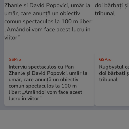
GSP.ro
GSP.ro
Interviu spectaculos cu Pan
Rugbystul ca
Zhanle și David Popovici, umăr la
doi bărbați ș
umăr, care anunță un obiectiv
tribunal
comun spectaculos la 100 m
liber: „Amândoi vom face acest
lucru în viitor”