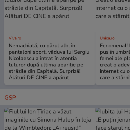
Viva.ro
Unica.ro
Nemachiată, cu părul alb, în
Fenomenal! 
pantaloni sport, văduva lui Sergiu
pus în umbră
Nicolaescu a intrat în atenția
femei ale pl
tuturor după ultima apariție pe
creat o adev
străzile din Capitală. Surpriză!
internet cu o
Alături DE CINE a apărut
care a stârni
GSP