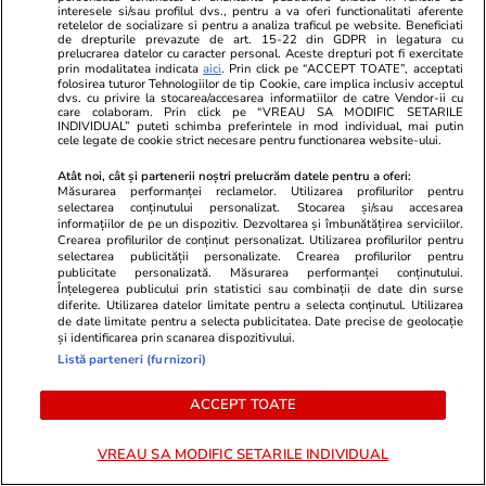
Lifestyle
08 iul.
interesele si/sau profilul dvs., pentru a va oferi functionalitati aferente
retelelor de socializare si pentru a analiza traficul pe website. Beneficiati
de drepturile prevazute de art. 15-22 din GDPR in legatura cu
prelucrarea datelor cu caracter personal. Aceste drepturi pot fi exercitate
prin modalitatea indicata
aici
. Prin click pe “ACCEPT TOATE”, acceptati
Ce este oțetul de orez și în ce
folosirea tuturor Tehnologiilor de tip Cookie, care implica inclusiv acceptul
dvs. cu privire la stocarea/accesarea informatiilor de catre Vendor-ii cu
preparate se folosește
care colaboram. Prin click pe “VREAU SA MODIFIC SETARILE
INDIVIDUAL” puteti schimba preferintele in mod individual, mai putin
cele legate de cookie strict necesare pentru functionarea website-ului.
Atât noi, cât și partenerii noștri prelucrăm datele pentru a oferi:
Măsurarea performanței reclamelor. Utilizarea profilurilor pentru
selectarea conținutului personalizat. Stocarea și/sau accesarea
informațiilor de pe un dispozitiv. Dezvoltarea și îmbunătățirea serviciilor.
Vacanțe și Cultură
07 iul.
Crearea profilurilor de conținut personalizat. Utilizarea profilurilor pentru
selectarea publicității personalizate. Crearea profilurilor pentru
publicitate personalizată. Măsurarea performanței conținutului.
Înțelegerea publicului prin statistici sau combinații de date din surse
De ce să fotografiezi bagajul
diferite. Utilizarea datelor limitate pentru a selecta conținutul. Utilizarea
de date limitate pentru a selecta publicitatea. Date precise de geolocație
înainte de a pleca în vacanță
și identificarea prin scanarea dispozitivului.
Listă parteneri (furnizori)
ACCEPT TOATE
Vacanțe și Cultură
13 iun.
VREAU SA MODIFIC SETARILE INDIVIDUAL