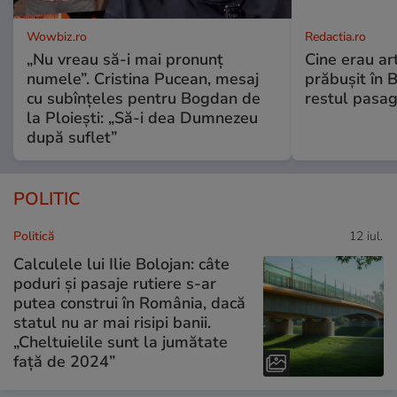
Wowbiz.ro
Redactia.ro
„Nu vreau să-i mai pronunț
Cine erau arti
numele”. Cristina Pucean, mesaj
prăbușit în 
cu subînțeles pentru Bogdan de
restul pasag
la Ploiești: „Să-i dea Dumnezeu
după suflet”
POLITIC
Politică
12 iul.
Calculele lui Ilie Bolojan: câte
poduri și pasaje rutiere s-ar
putea construi în România, dacă
statul nu ar mai risipi banii.
„Cheltuielile sunt la jumătate
faţă de 2024”