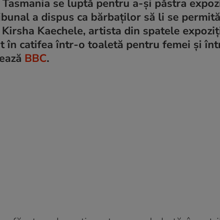
Tasmania se luptă pentru a-și păstra expozi
ibunal a dispus ca bărbaților să li se permit
 Kirsha Kaechele, artista din spatele expoziți
n catifea într-o toaletă pentru femei și înt
atează
BBC
.