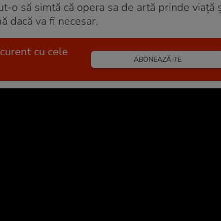
-o să simtă că opera sa de artă prinde viață ș
ă dacă va fi necesar.
 curent cu cele
ABONEAZĂ-TE