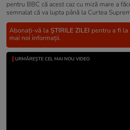
pentru BBC că acest caz cu miză mare a făcut
semnalat că va lupta până la Curtea Suprem
Abonați-vă la
ȘTIRILE ZILEI
pentru a fi la
mai noi informații.
URMĂREȘTE CEL MAI NOU VIDEO