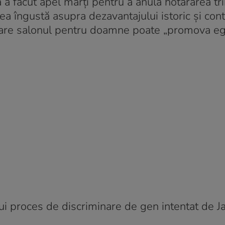
 făcut apel marți pentru a anula hotărârea tri
a îngustă asupra dezavantajului istoric și cont
 care salonul pentru doamne poate „promova eg
unui proces de discriminare de gen intentat de J