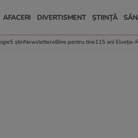
AFACERI
DIVERTISMENT
ȘTIINȚĂ
SĂN
Bani și Afaceri
Monden
Știri Știință
Știri 
Auto
Horoscop
Schimbări climati
Relații
Locuri de muncă
Muzică și Filme
Rețete
ogie
5 știri
Newslettere
Bine pentru tine
115 ani Elveția
Imobiliare.ro
Vacanțe și Cultură
Fructe
eJobs.ro
Îngriji