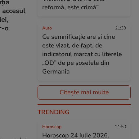
ția
reformă, este crimă”
ă accesul
ei,
r-o
Auto
21:33
Ce semnificație are și cine
este vizat, de fapt, de
indicatorul marcat cu literele
„OD” de pe șoselele din
Germania
Citește mai multe
TRENDING
Horoscop
21:50
Horoscop 24 iulie 2026.