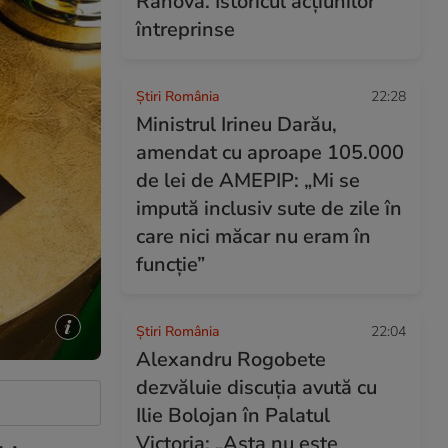
Rahova. Istoricul acțiunilor
întreprinse
Știri România
22:28
Ministrul Irineu Darău,
amendat cu aproape 105.000
de lei de AMEPIP: „Mi se
impută inclusiv sute de zile în
care nici măcar nu eram în
funcție”
Știri România
22:04
Alexandru Rogobete
dezvăluie discuția avută cu
Ilie Bolojan în Palatul
Victoria: „Asta nu este