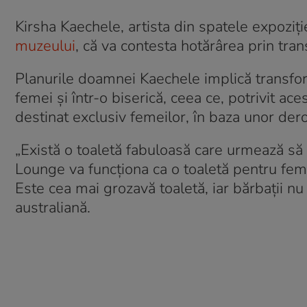
Kirsha Kaechele, artista din spatele expoziție
muzeului
, că va contesta hotărârea prin tra
Planurile doamnei Kaechele implică transform
femei și într-o biserică, ceea ce, potrivit ac
destinat exclusiv femeilor, în baza unor der
„Există o toaletă fabuloasă care urmează să 
Lounge va funcționa ca o toaletă pentru feme
Este cea mai grozavă toaletă, iar bărbații nu
australiană.