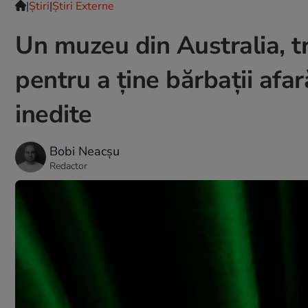
|
Ştiri
|
Știri Externe
Un muzeu din Australia, t
pentru a ține bărbații afar
inedite
Bobi Neacșu
Redactor