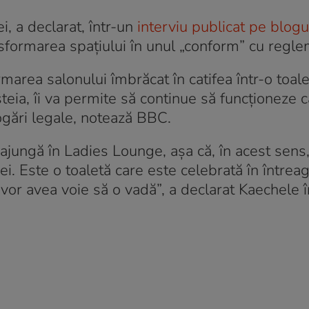
i, a declarat, într-un
interviu publicat pe blogu
nsformarea spațiului în unul „conform” cu regle
area salonului îmbrăcat în catifea într-o toal
esteia, îi va permite să continue să funcționeze 
ogări legale, notează BBC.
ajungă în Ladies Lounge, așa că, în acest sens
i. Este o toaletă care este celebrată în întrea
 vor avea voie să o vadă”, a declarat Kaechele 