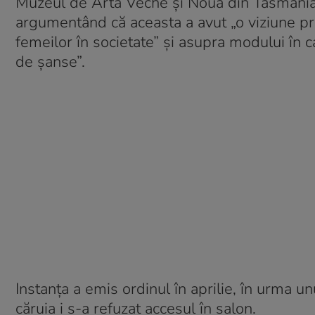
Muzeul de Artă Veche și Nouă din Tasmania a
argumentând că aceasta a avut „o viziune pre
femeilor în societate” și asupra modului în
de șanse”.
Instanța a emis ordinul în aprilie, în urma 
căruia i s-a refuzat accesul în salon.