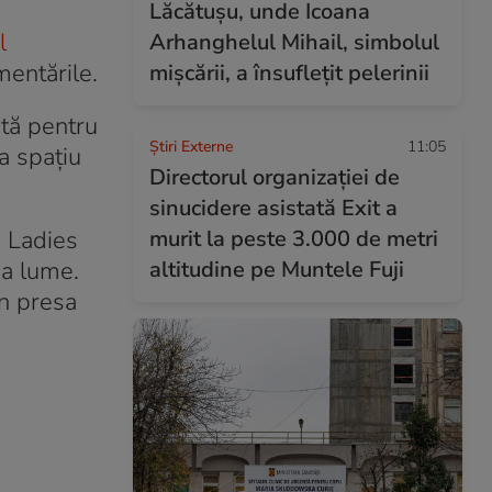
Lăcătușu, unde Icoana
l
Arhanghelul Mihail, simbolul
mentările.
mișcării, a însuflețit pelerinii
etă pentru
Știri Externe
11:05
ca spațiu
Directorul organizației de
sinucidere asistată Exit a
, Ladies
murit la peste 3.000 de metri
ga lume.
altitudine pe Muntele Fuji
în presa