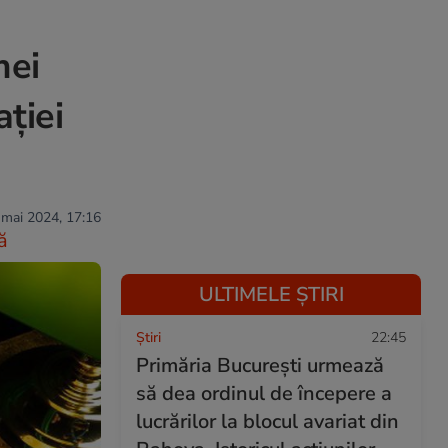
mei
ației
 mai 2024, 17:16
ă
ULTIMELE ȘTIRI
Ştiri
22:45
Primăria București urmează
să dea ordinul de începere a
lucrărilor la blocul avariat din