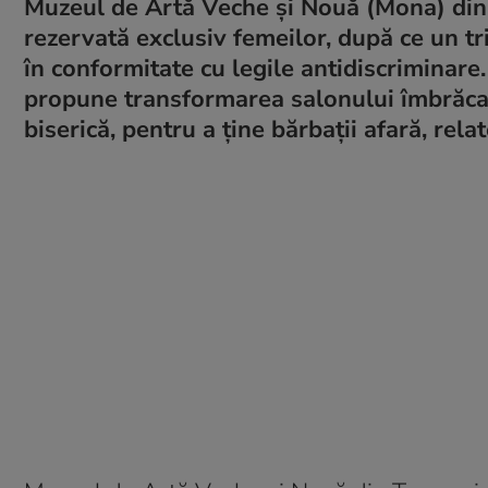
Muzeul de Artă Veche și Nouă (Mona) din 
rezervată exclusiv femeilor, după ce un tr
în conformitate cu legile antidiscriminare.
propune transformarea salonului îmbrăcat î
biserică, pentru a ține bărbații afară, rel