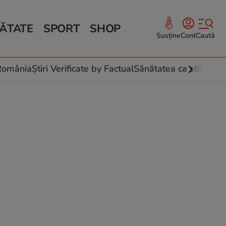
ĂTATE
SPORT
SHOP
Susține
Cont
Caută
Sănătate și Fitness
ce
 culinare
-România
Știri Verificate by Factual
Sănătatea ca stil de vi
 și legume
rea plantelor