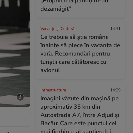
„Propriii mei părinți m-au
dezamăgit”
Vacanțe și Cultură
14:31
Ce trebuie să știe românii
înainte să plece în vacanța de
vară. Recomandări pentru
turiștii care călătoresc cu
avionul
Infrastructura
14:29
Imagini văzute din mașină pe
aproximativ 35 km din
Autostrada A7, între Adjud și
Bacău: Care este punctul cel
mai fierbinte al șantierului