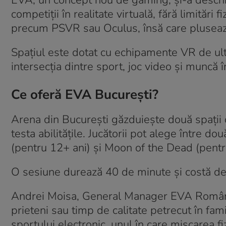
EVA, un concept nou de gaming, și-a deschis
competiții în realitate virtuală, fără limităr
precum PSVR sau Oculus, însă care plusează
Spațiul este dotat cu echipamente VR de ult
intersecția dintre sport, joc video și muncă î
Ce oferă EVA București?
Arena din București găzduiește două spații 
testa abilitățile. Jucătorii pot alege între d
(pentru 12+ ani) și Moon of the Dead (pentr
O sesiune durează 40 de minute și costă de 
Andrei Moisa, General Manager EVA România,
prieteni sau timp de calitate petrecut în fam
sportului electronic, unul în care mișcarea fi