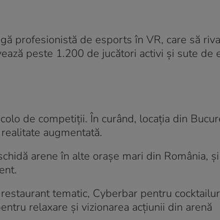
 profesionistă de esports în VR, care să riva
vează peste 1.200 de jucători activi și sute de 
olo de competiții. În curând, locația din Bucur
 realitate augmentată.
hidă arene în alte orașe mari din România, și 
ent.
restaurant tematic, Cyberbar pentru cocktailuri
ntru relaxare și vizionarea acțiunii din arenă