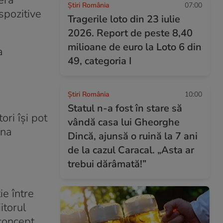
eră
Știri România
07:00
ispozitive
Tragerile loto din 23 iulie
2026. Report de peste 8,40
milioane de euro la Loto 6 din
a
49, categoria I
Știri România
10:00
Statul n-a fost în stare să
ri își pot
vândă casa lui Gheorghe
ena
Dincă, ajunsă o ruină la 7 ani
de la cazul Caracal. „Asta ar
trebui dărâmată!”
e între
itorul
 concept