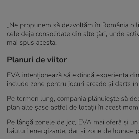
„Ne propunem să dezvoltăm în România o ligă
cele deja consolidate din alte țări, unde acti
mai spus acesta.
Planuri de viitor
EVA intenționează să extindă experiența dinc
include zone pentru jocuri arcade și darts în
Pe termen lung, compania plănuiește să desc
plan alte șase astfel de locații în acest mom
Pe lângă zonele de joc, EVA mai oferă și un 
băuturi energizante, dar și zone de lounge pe