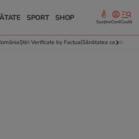
ĂTATE
SPORT
SHOP
Susține
Cont
Caută
Sănătate și Fitness
ce
 culinare
-România
Știri Verificate by Factual
Sănătatea ca stil de vi
 și legume
rea plantelor