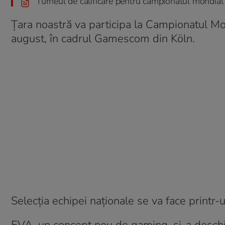
Turneul de calificare pentru campionatul mondial
Țara noastră va participa la Campionatul Mon
august, în cadrul Gamescom din Köln.
Selecția echipei naționale se va face printr