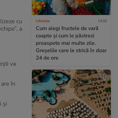
lizeze cu
Lifestyle
14:00
Cum alegi fructele de vară
echipe”, a
coapte și cum le păstrezi
proaspete mai multe zile.
Greșelile care le strică în doar
24 de ore
ești va
are în
 și