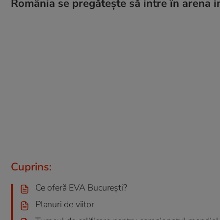
România se pregătește să intre în arena in
Cuprins:
Ce oferă EVA București?
Planuri de viitor