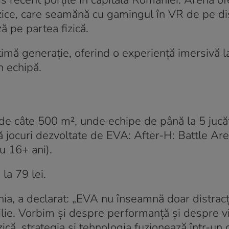
 recent porțile în capitala României. Arena of
i fizice, care seamănă cu gamingul în VR de pe d
 pe partea fizică.
imă generație, oferind o experiență imersivă l
n echipă.
de câte 500 m², unde echipe de până la 5 jucăto
ouă jocuri dezvoltate de EVA: After-H: Battle Ar
u 16+ ani).
la 79 lei.
 a declarat: „EVA nu înseamnă doar distracți
ilie. Vorbim și despre performanță și despre vi
zică, strategia și tehnologia fuzionează într-un