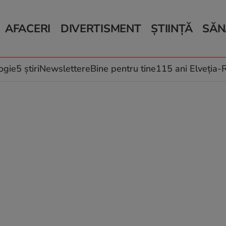
AFACERI
DIVERTISMENT
ȘTIINȚĂ
SĂN
Bani și Afaceri
Monden
Știri Știință
Știri 
Auto
Horoscop
Schimbări climati
Relații
Locuri de muncă
Muzică și Filme
Rețete
ogie
5 știri
Newslettere
Bine pentru tine
115 ani Elveția
Imobiliare.ro
Vacanțe și Cultură
Fructe
eJobs.ro
Îngriji