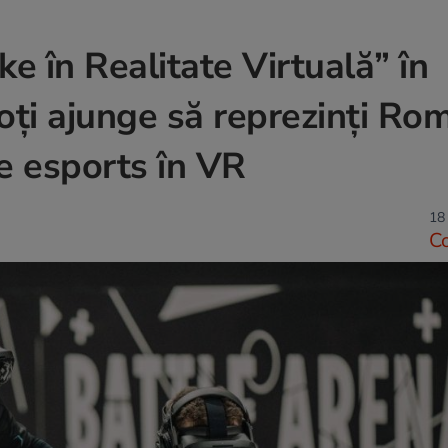
ke în Realitate Virtuală” în
oți ajunge să reprezinți Ro
e esports în VR
18 
C