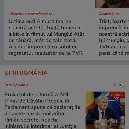
Libertateapentrufemei.ro
Avantaje.ro
Ultima oră! A murit marea
Trist, foarte
noastră actriță! Toată lumea a
împreună, în
iubit-o în filmul lui Mungiu! Atât
noastră actri
de tânără, atât de talentată.
lui Mungiu, ș
Acum e împreună cu soțul ei,
TVR au fost 
regretatul realizator de la TVR
până când mo
ȘTIRI ROMÂNIA
Știri România
21 iul.
Proiectul de reformă a ANI
Exclusiv
trimis de Cătălin Predoiu în
Parlament spune că declarațiile
de avere ale demnitarilor
rămân secrete. Reacția
ministrului interimar al Justiției