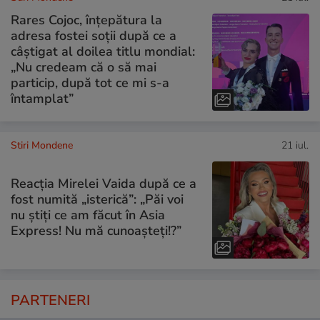
Rares Cojoc, înțepătura la
adresa fostei soții după ce a
câștigat al doilea titlu mondial:
„Nu credeam că o să mai
particip, după tot ce mi s-a
întamplat”
Stiri Mondene
21 iul.
Reacția Mirelei Vaida după ce a
fost numită „isterică”: „Păi voi
nu știți ce am făcut în Asia
Express! Nu mă cunoașteți!?”
PARTENERI