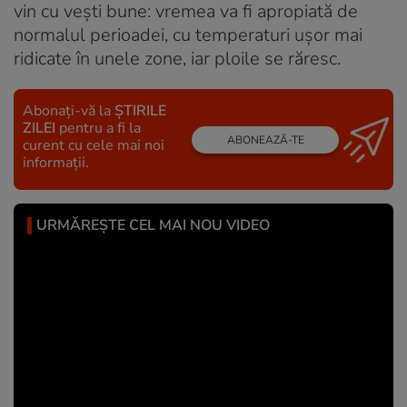
vin cu vești bune: vremea va fi apropiată de
normalul perioadei, cu temperaturi ușor mai
ridicate în unele zone, iar ploile se răresc.
Abonați-vă la
ȘTIRILE
ZILEI
pentru a fi la
ABONEAZĂ-TE
curent cu cele mai noi
informații.
URMĂREȘTE CEL MAI NOU VIDEO