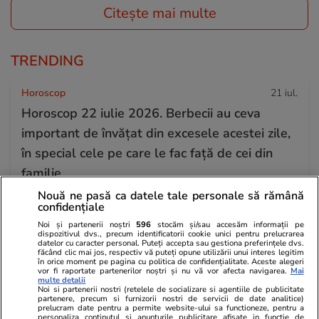
Citește mai multe
TRENDING
Horoscop
21 iul.
Horoscop 22 iulie 2026. Berbecii au ceva
important de învățat din excesele acestei zile,
în special cele pe care le fac față de cei din
familie
Nouă ne pasă ca datele tale personale să rămână
confidențiale
Educație
21 iul.
Noi și partenerii noștri
596
stocăm și/sau accesăm informații pe
dispozitivul dvs., precum identificatorii cookie unici pentru prelucrarea
Admiterea la liceu, schimbare majoră din
datelor cu caracter personal. Puteți accepta sau gestiona preferințele dvs.
făcând clic mai jos, respectiv vă puteți opune utilizării unui interes legitim
2027. Școlile vor putea selecta elevii printr-un
în orice moment pe pagina cu politica de confidențialitate. Aceste alegeri
vor fi raportate partenerilor noștri și nu vă vor afecta navigarea.
Mai
examen suplimentar. Sorin Ion: „Va fi pentru ei
multe detalii
Noi si partenerii nostri (retelele de socializare si agentiile de publicitate
o șansă în plus. De ce să depindă viitorul lor
partenere, precum si furnizorii nostri de servicii de date analitice)
prelucram date pentru a permite website-ului sa functioneze, pentru a
doar de două examene?”
personaliza continutul si anunturile publicitare afisate in functie de