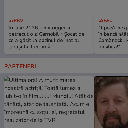
GSP.RO
GSP.RO
În iulie 2026, un vlogger a
O poză inexp
petrecut o zi Cernobîl » Șocat de
în bancă ală
ce a găsit la bazinul de înot al
Comăneci: „N
„orașului fantomă”
posibilă!”
PARTENERI