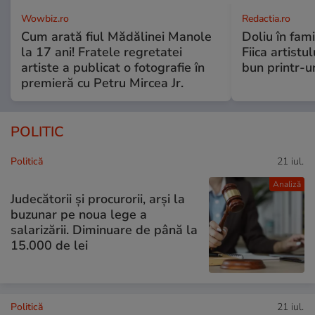
Wowbiz.ro
Redactia.ro
Cum arată fiul Mădălinei Manole
Doliu în fami
la 17 ani! Fratele regretatei
Fiica artistu
artiste a publicat o fotografie în
bun printr-u
premieră cu Petru Mircea Jr.
POLITIC
Politică
21 iul.
Analiză
Judecătorii și procurorii, arși la
buzunar pe noua lege a
salarizării. Diminuare de până la
15.000 de lei
Politică
21 iul.