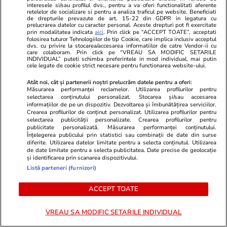
interesele si/sau profilul dvs., pentru a va oferi functionalitati aferente
retelelor de socializare si pentru a analiza traficul pe website. Beneficiati
de drepturile prevazute de art. 15-22 din GDPR in legatura cu
prelucrarea datelor cu caracter personal. Aceste drepturi pot fi exercitate
Politică
21 iul.
prin modalitatea indicata
aici
. Prin click pe “ACCEPT TOATE”, acceptati
folosirea tuturor Tehnologiilor de tip Cookie, care implica inclusiv acceptul
Judecătorii și procurorii, arși la buzunar pe
dvs. cu privire la stocarea/accesarea informatiilor de catre Vendor-ii cu
care colaboram. Prin click pe “VREAU SA MODIFIC SETARILE
noua lege a salarizării. Diminuare de până la
INDIVIDUAL” puteti schimba preferintele in mod individual, mai putin
cele legate de cookie strict necesare pentru functionarea website-ului.
15.000 de lei
Atât noi, cât și partenerii noștri prelucrăm datele pentru a oferi:
Măsurarea performanței reclamelor. Utilizarea profilurilor pentru
selectarea conținutului personalizat. Stocarea și/sau accesarea
Știri România
21 iul.
informațiilor de pe un dispozitiv. Dezvoltarea și îmbunătățirea serviciilor.
Crearea profilurilor de conținut personalizat. Utilizarea profilurilor pentru
Curtea de Apel București a suspendat
selectarea publicității personalizate. Crearea profilurilor pentru
publicitate personalizată. Măsurarea performanței conținutului.
procedura noii legi a salarizării, pusă în
Înțelegerea publicului prin statistici sau combinații de date din surse
diferite. Utilizarea datelor limitate pentru a selecta conținutul. Utilizarea
transparență de Ministerul Muncii. Dragoș
de date limitate pentru a selecta publicitatea. Date precise de geolocație
și identificarea prin scanarea dispozitivului.
Pîslaru: „Nu produce vreun efect”
Listă parteneri (furnizori)
ACCEPT TOATE
VREAU SA MODIFIC SETARILE INDIVIDUAL