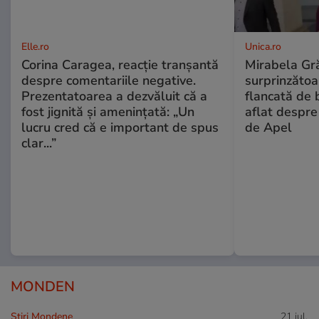
Elle.ro
Unica.ro
Corina Caragea, reacție tranșantă
Mirabela Gră
despre comentariile negative.
surprinzătoar
Prezentatoarea a dezvăluit că a
flancată de 
fost jignită și amenințată: „Un
aflat despre
lucru cred că e important de spus
de Apel
clar...”
MONDEN
Stiri Mondene
21 iul.