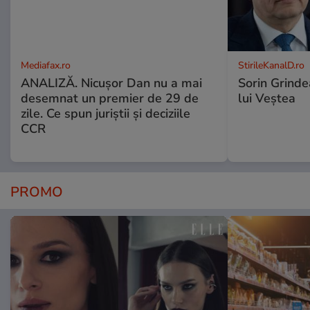
Mediafax.ro
StirileKanalD.ro
ANALIZĂ. Nicușor Dan nu a mai
Sorin Grinde
desemnat un premier de 29 de
lui Veștea
zile. Ce spun juriștii și deciziile
CCR
PROMO