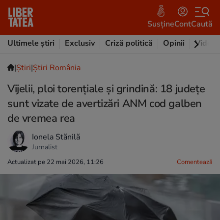
Susține
Cont
Caută
Ultimele știri
Exclusiv
Criză politică
Opinii
Video
|
Ştiri
|
Știri România
Vijelii, ploi torențiale și grindină: 18 județe
sunt vizate de avertizări ANM cod galben
de vremea rea
Ionela Stănilă
Jurnalist
Actualizat pe 22 mai 2026, 11:26
Comentează