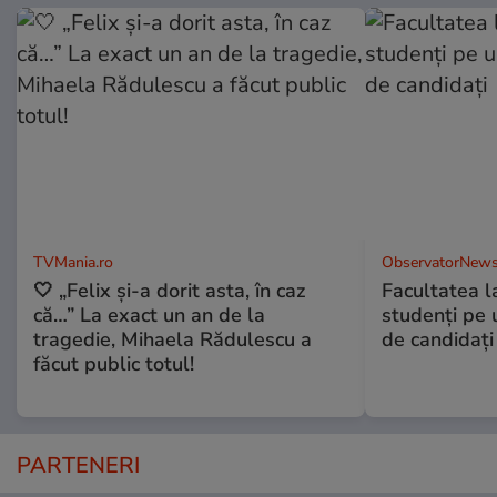
TVMania.ro
ObservatorNews
🤍 „Felix și-a dorit asta, în caz
Facultatea l
că…” La exact un an de la
studenţi pe 
tragedie, Mihaela Rădulescu a
de candidaţi
făcut public totul!
PARTENERI