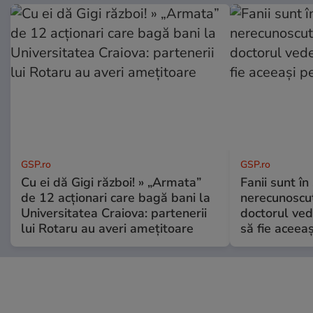
GSP.ro
GSP.ro
Cu ei dă Gigi război! » „Armata”
Fanii sunt în 
de 12 acționari care bagă bani la
nerecunoscut
Universitatea Craiova: partenerii
doctorul ved
lui Rotaru au averi amețitoare
să fie aceea