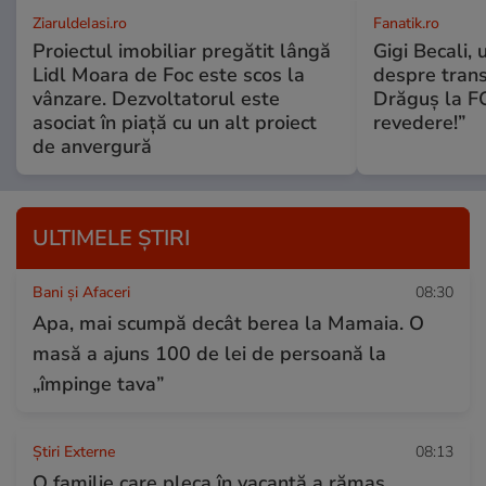
ZiaruldeIasi.ro
Fanatik.ro
Proiectul imobiliar pregătit lângă
Gigi Becali, 
Lidl Moara de Foc este scos la
despre trans
vânzare. Dezvoltatorul este
Drăguș la FC
asociat în piață cu un alt proiect
revedere!”
de anvergură
ULTIMELE ȘTIRI
Bani și Afaceri
08:30
Apa, mai scumpă decât berea la Mamaia. O
masă a ajuns 100 de lei de persoană la
„împinge tava”
Știri Externe
08:13
O familie care pleca în vacanță a rămas