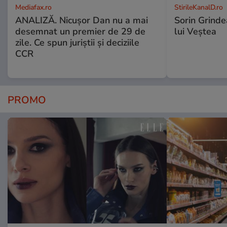
Mediafax.ro
StirileKanalD.ro
ANALIZĂ. Nicușor Dan nu a mai
Sorin Grinde
desemnat un premier de 29 de
lui Veștea
zile. Ce spun juriștii și deciziile
CCR
PROMO