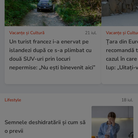
Vacanțe și Cultură
21 iul.
Vacanțe și Cultu
Un turist francez i-a enervat pe
Țara din Eur
islandezi după ce s-a plimbat cu
recomandă tur
două SUV-uri prin locuri
cazul în care
nepermise: „Nu ești binevenit aici”
lup: „Uitați-v
Lifestyle
18 iul.
Semnele deshidratării și cum să
o previi