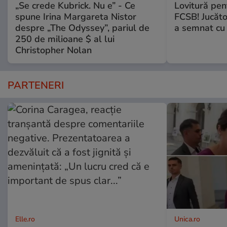
„Se crede Kubrick. Nu e” - Ce
Lovitură pent
spune Irina Margareta Nistor
FCSB! Jucăto
despre „The Odyssey”, pariul de
a semnat cu 
250 de milioane $ al lui
Christopher Nolan
PARTENERI
Elle.ro
Unica.ro