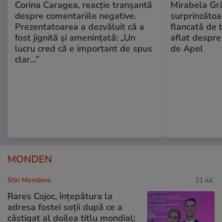
Corina Caragea, reacție tranșantă
Mirabela Gră
despre comentariile negative.
surprinzătoar
Prezentatoarea a dezvăluit că a
flancată de 
fost jignită și amenințată: „Un
aflat despre
lucru cred că e important de spus
de Apel
clar...”
MONDEN
Stiri Mondene
21 iul.
Rares Cojoc, înțepătura la
adresa fostei soții după ce a
câștigat al doilea titlu mondial: