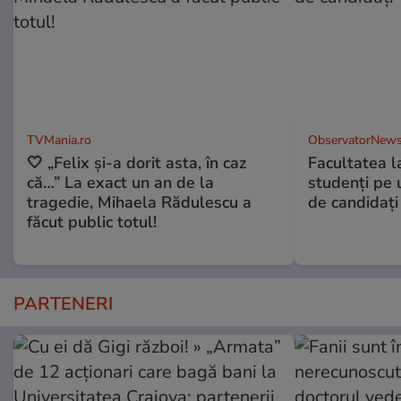
TVMania.ro
ObservatorNews
🤍 „Felix și-a dorit asta, în caz
Facultatea l
că…” La exact un an de la
studenţi pe 
tragedie, Mihaela Rădulescu a
de candidaţi
făcut public totul!
PARTENERI