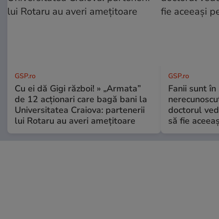
GSP.ro
GSP.ro
Cu ei dă Gigi război! » „Armata”
Fanii sunt în 
de 12 acționari care bagă bani la
nerecunoscut
Universitatea Craiova: partenerii
doctorul ved
lui Rotaru au averi amețitoare
să fie aceea