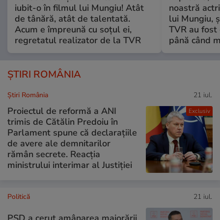
iubit-o în filmul lui Mungiu! Atât
noastră actri
de tânără, atât de talentată.
lui Mungiu, ș
Acum e împreună cu soțul ei,
TVR au fost 
regretatul realizator de la TVR
până când mo
ȘTIRI ROMÂNIA
Știri România
21 iul.
Proiectul de reformă a ANI
Exclusiv
trimis de Cătălin Predoiu în
Parlament spune că declarațiile
de avere ale demnitarilor
rămân secrete. Reacția
ministrului interimar al Justiției
Politică
21 iul.
PSD a cerut amânarea majorării