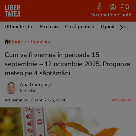
Susține
Cont
Caută
Ultimele știri
Exclusiv
Criză politică
Opinii
Video
|
Ştiri
|
Știri România
Cum va fi vremea în perioada 15
septembrie – 12 octombrie 2025. Prognoza
meteo pe 4 săptămâni
Ana Gherghiță
Jurnalist
Actualizat pe 16 sept. 2025, 08:20
Comentează