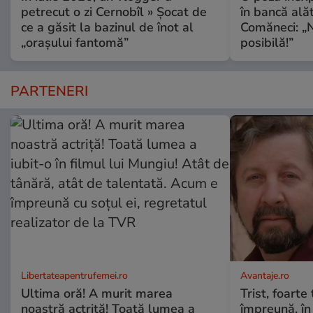
petrecut o zi Cernobîl » Șocat de
în bancă ală
ce a găsit la bazinul de înot al
Comăneci: „N
„orașului fantomă”
posibilă!”
PARTENERI
Libertateapentrufemei.ro
Avantaje.ro
Ultima oră! A murit marea
Trist, foarte
noastră actriță! Toată lumea a
împreună, în