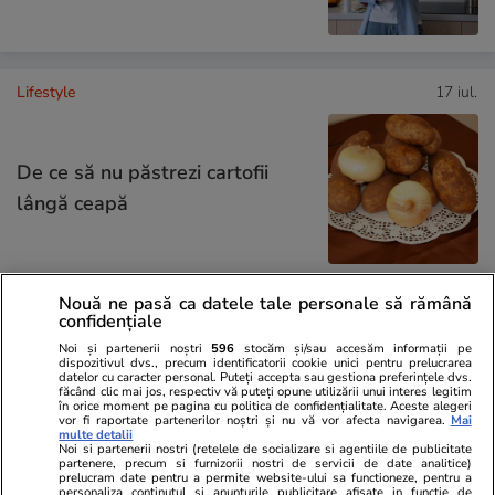
Lifestyle
17 iul.
De ce să nu păstrezi cartofii
lângă ceapă
Nouă ne pasă ca datele tale personale să rămână
confidențiale
Lifestyle
20 iul.
Noi și partenerii noștri
596
stocăm și/sau accesăm informații pe
dispozitivul dvs., precum identificatorii cookie unici pentru prelucrarea
datelor cu caracter personal. Puteți accepta sau gestiona preferințele dvs.
Ce este batch cooking și cum îți
făcând clic mai jos, respectiv vă puteți opune utilizării unui interes legitim
în orice moment pe pagina cu politica de confidențialitate. Aceste alegeri
poate simplifica mesele
vor fi raportate partenerilor noștri și nu vă vor afecta navigarea.
Mai
multe detalii
săptămânale
Noi si partenerii nostri (retelele de socializare si agentiile de publicitate
partenere, precum si furnizorii nostri de servicii de date analitice)
prelucram date pentru a permite website-ului sa functioneze, pentru a
personaliza continutul si anunturile publicitare afisate in functie de