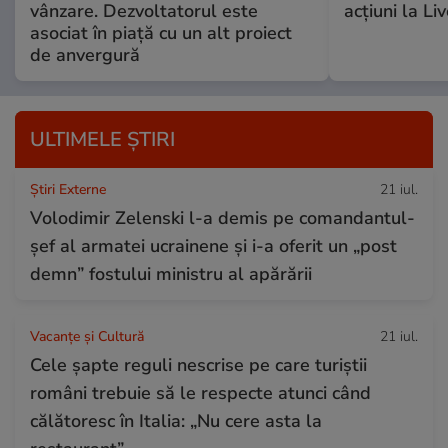
vânzare. Dezvoltatorul este
acțiuni la Li
asociat în piață cu un alt proiect
de anvergură
ULTIMELE ȘTIRI
Știri Externe
21 iul.
Volodimir Zelenski l-a demis pe comandantul-
șef al armatei ucrainene și i-a oferit un „post
demn” fostului ministru al apărării
Vacanțe și Cultură
21 iul.
Cele șapte reguli nescrise pe care turiștii
români trebuie să le respecte atunci când
călătoresc în Italia: „Nu cere asta la