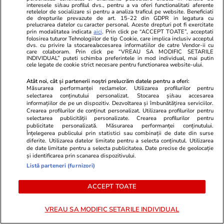
interesele si/sau profilul dvs., pentru a va oferi functionalitati aferente
retelelor de socializare si pentru a analiza traficul pe website. Beneficiati
de drepturile prevazute de art. 15-22 din GDPR in legatura cu
Lifestyle
20 iul.
prelucrarea datelor cu caracter personal. Aceste drepturi pot fi exercitate
prin modalitatea indicata
aici
. Prin click pe “ACCEPT TOATE”, acceptati
folosirea tuturor Tehnologiilor de tip Cookie, care implica inclusiv acceptul
dvs. cu privire la stocarea/accesarea informatiilor de catre Vendor-ii cu
care colaboram. Prin click pe “VREAU SA MODIFIC SETARILE
INDIVIDUAL” puteti schimba preferintele in mod individual, mai putin
Ce este agar-agar și cum se
cele legate de cookie strict necesare pentru functionarea website-ului.
utilizează
Atât noi, cât și partenerii noștri prelucrăm datele pentru a oferi:
Măsurarea performanței reclamelor. Utilizarea profilurilor pentru
selectarea conținutului personalizat. Stocarea și/sau accesarea
informațiilor de pe un dispozitiv. Dezvoltarea și îmbunătățirea serviciilor.
Crearea profilurilor de conținut personalizat. Utilizarea profilurilor pentru
selectarea publicității personalizate. Crearea profilurilor pentru
publicitate personalizată. Măsurarea performanței conținutului.
Știri România
21 iul.
Înțelegerea publicului prin statistici sau combinații de date din surse
diferite. Utilizarea datelor limitate pentru a selecta conținutul. Utilizarea
Ministerul Muncii spune că
de date limitate pentru a selecta publicitatea. Date precise de geolocație
decizia Curții de Apel București
și identificarea prin scanarea dispozitivului.
Listă parteneri (furnizori)
privind noua lege a salarizării s-
a dat chiar în ziua înregistrării
ACCEPT TOATE
dosarului, fără citare
VREAU SA MODIFIC SETARILE INDIVIDUAL