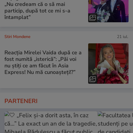
„Nu credeam că o să mai
particip, după tot ce mi s-a
întamplat”
Stiri Mondene
21 iul.
Reacția Mirelei Vaida după ce a
fost numită „isterică”: „Păi voi
nu știți ce am făcut în Asia
Express! Nu mă cunoașteți!?”
PARTENERI