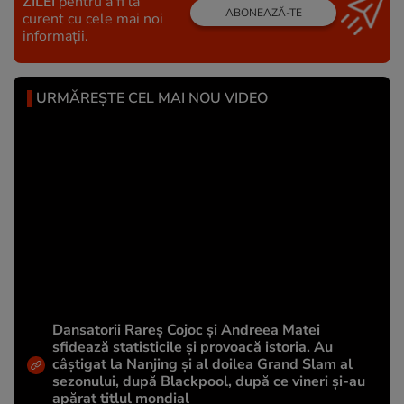
ZILEI
pentru a fi la
ABONEAZĂ-TE
curent cu cele mai noi
informații.
URMĂREȘTE CEL MAI NOU VIDEO
Dansatorii Rareș Cojoc și Andreea Matei
sfidează statisticile și provoacă istoria. Au
câștigat la Nanjing și al doilea Grand Slam al
sezonului, după Blackpool, după ce vineri și-au
apărat titlul mondial