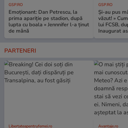
GSP.RO
GSP.RO
Emoționant: Dan Petrescu, la
Și-au pus mâ
prima apariție pe stadion, după
văzut! » Cum
lupta cu boala » Jennnifer l-a ținut
lui FCSB, du
de mână
Inaugurat as
PARTENERI
Libertateapentrufemei.ro
Avantaje.ro