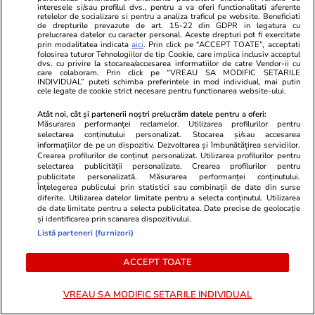
interesele si/sau profilul dvs., pentru a va oferi functionalitati aferente
premieră cu Petru Mircea Jr.
retelelor de socializare si pentru a analiza traficul pe website. Beneficiati
de drepturile prevazute de art. 15-22 din GDPR in legatura cu
prelucrarea datelor cu caracter personal. Aceste drepturi pot fi exercitate
prin modalitatea indicata
aici
. Prin click pe “ACCEPT TOATE”, acceptati
folosirea tuturor Tehnologiilor de tip Cookie, care implica inclusiv acceptul
POLITIC
dvs. cu privire la stocarea/accesarea informatiilor de catre Vendor-ii cu
care colaboram. Prin click pe “VREAU SA MODIFIC SETARILE
INDIVIDUAL” puteti schimba preferintele in mod individual, mai putin
Politică
18:00
cele legate de cookie strict necesare pentru functionarea website-ului.
Exclusiv
Atât noi, cât și partenerii noștri prelucrăm datele pentru a oferi:
Măsurarea performanței reclamelor. Utilizarea profilurilor pentru
Nicușor Dan, fără nicio zi de
selectarea conținutului personalizat. Stocarea și/sau accesarea
concediu de la începutul
informațiilor de pe un dispozitiv. Dezvoltarea și îmbunătățirea serviciilor.
Crearea profilurilor de conținut personalizat. Utilizarea profilurilor pentru
mandatului. Explicațiile
selectarea publicității personalizate. Crearea profilurilor pentru
Președinției
publicitate personalizată. Măsurarea performanței conținutului.
Înțelegerea publicului prin statistici sau combinații de date din surse
diferite. Utilizarea datelor limitate pentru a selecta conținutul. Utilizarea
de date limitate pentru a selecta publicitatea. Date precise de geolocație
și identificarea prin scanarea dispozitivului.
Listă parteneri (furnizori)
Politică
14:56
Reacția lui Ion Ceban, după ce
ACCEPT TOATE
Ciprian Ciucu a spus că primarul
Chișinăului știa înaintea PNL că
VREAU SA MODIFIC SETARILE INDIVIDUAL
Adrian Veștea va fi desemnat