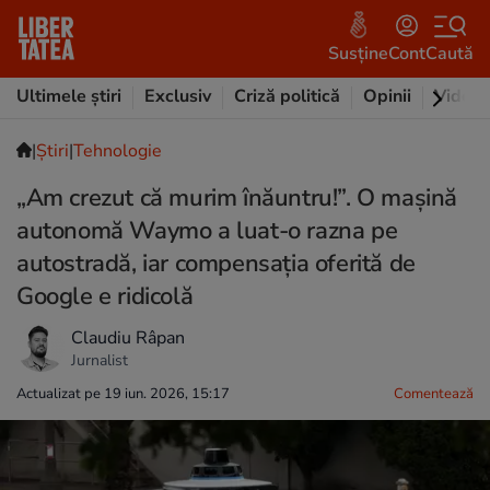
Susține
Cont
Caută
Ultimele știri
Exclusiv
Criză politică
Opinii
Video
|
Ştiri
|
Tehnologie
„Am crezut că murim înăuntru!”. O mașină
autonomă Waymo a luat-o razna pe
autostradă, iar compensația oferită de
Google e ridicolă
Claudiu Râpan
Jurnalist
Actualizat pe 19 iun. 2026, 15:17
Comentează