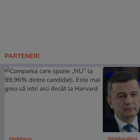
PARTENERI
Mediafax.ro
StirileKanalD.ro