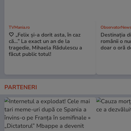
TVMania.ro
ObservatorNews
🤍 „Felix și-a dorit asta, în caz
Destinaţia d
că…” La exact un an de la
românii o nu
tragedie, Mihaela Rădulescu a
doar o oră d
făcut public totul!
PARTENERI