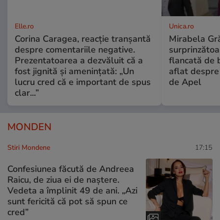
Elle.ro
Unica.ro
Corina Caragea, reacție tranșantă
Mirabela Gră
despre comentariile negative.
surprinzătoar
Prezentatoarea a dezvăluit că a
flancată de 
fost jignită și amenințată: „Un
aflat despre
lucru cred că e important de spus
de Apel
clar...”
MONDEN
Stiri Mondene
17:15
Confesiunea făcută de Andreea
Raicu, de ziua ei de naștere.
Vedeta a împlinit 49 de ani. „Azi
sunt fericită că pot să spun ce
cred”