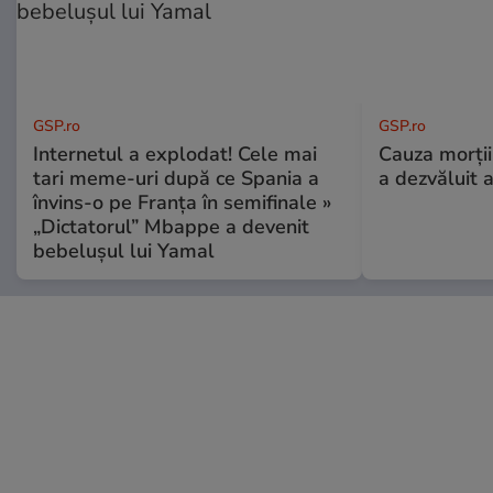
GSP.ro
GSP.ro
Internetul a explodat! Cele mai
Cauza morții
tari meme-uri după ce Spania a
a dezvăluit 
învins-o pe Franța în semifinale »
„Dictatorul” Mbappe a devenit
bebelușul lui Yamal