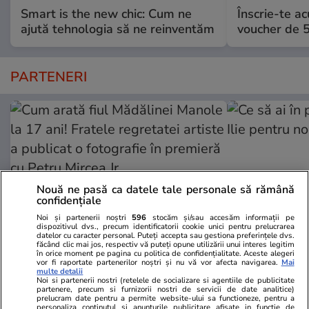
Smart is the new chic: Cum ne
Înscrie-te ac
ajută tehnologia să ne reinventăm
voucher de 5
PARTENERI
Nouă ne pasă ca datele tale personale să rămână
confidențiale
Noi și partenerii noștri
596
stocăm și/sau accesăm informații pe
dispozitivul dvs., precum identificatorii cookie unici pentru prelucrarea
datelor cu caracter personal. Puteți accepta sau gestiona preferințele dvs.
făcând clic mai jos, respectiv vă puteți opune utilizării unui interes legitim
în orice moment pe pagina cu politica de confidențialitate. Aceste alegeri
Wowbiz.ro
Redactia.ro
vor fi raportate partenerilor noștri și nu vă vor afecta navigarea.
Mai
multe detalii
Cum arată fiul Mădălinei Manole
Ce să ai în p
Noi si partenerii nostri (retelele de socializare si agentiile de publicitate
la 17 ani! Fratele regretatei
pentru noroc
partenere, precum si furnizorii nostri de servicii de date analitice)
prelucram date pentru a permite website-ului sa functioneze, pentru a
artiste a publicat o fotografie în
personaliza continutul si anunturile publicitare afisate in functie de