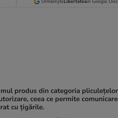
Urmărește
Libertatea
in Google Dis
imul produs din categoria pliculețelor
autorizare, ceea ce permite comunicar
at cu țigările.