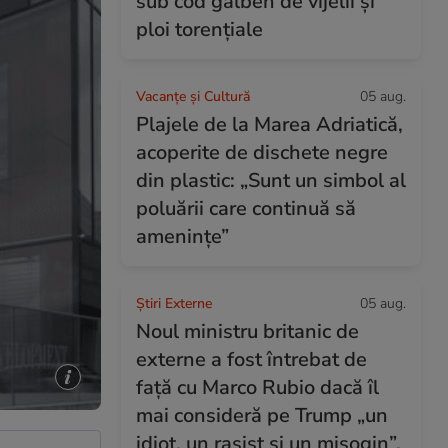
sub cod galben de vijelii și
ploi torențiale
Vacanțe și Cultură
05 aug.
Plajele de la Marea Adriatică,
acoperite de dischete negre
din plastic: „Sunt un simbol al
poluării care continuă să
amenințe”
Știri Externe
05 aug.
Noul ministru britanic de
externe a fost întrebat de
față cu Marco Rubio dacă îl
mai consideră pe Trump „un
idiot, un rasist și un misogin”.