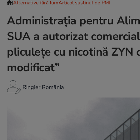
|
Alternative fără fum
Articol susținut de PMI
Administrația pentru Ali
SUA a autorizat comercial
pliculețe cu nicotină ZYN 
modificat”
Ringier România