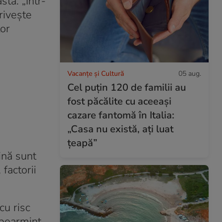
asta.
„Într-
rivește
tor
Vacanțe și Cultură
05 aug.
Cel puțin 120 de familii au
fost păcălite cu aceeași
cazare fantomă în Italia:
„Casa nu există, ați luat
țeapă”
ină sunt
 factorii
cu risc
pearmint