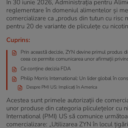
În 30 iunie 2026, Administrația pentru Ali
reglementare în domeniul alimentelor și me
comercializare ca „produs din tutun cu risc
pentru 20 de variante de pliculețe cu nicot
Cuprins:
Prin această decizie, ZYN devine primul produs din
ceea ce permite comunicarea unor afirmații privind
Ce conține decizia FDA
Philip Morris International: Un lider global în con
Despre PMI US: Implicați în America
Acestea sunt primele autorizații de comercia
unor produse din categoria pliculețelor cu n
International (PMI) US să comunice următoar
comercializare:
„Utilizarea ZYN în locul țigăr