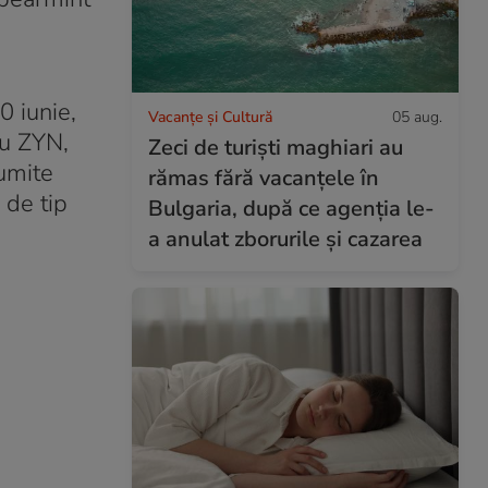
0 iunie,
Vacanțe și Cultură
05 aug.
ru ZYN,
Zeci de turiști maghiari au
numite
rămas fără vacanțele în
 de tip
Bulgaria, după ce agenția le-
a anulat zborurile și cazarea