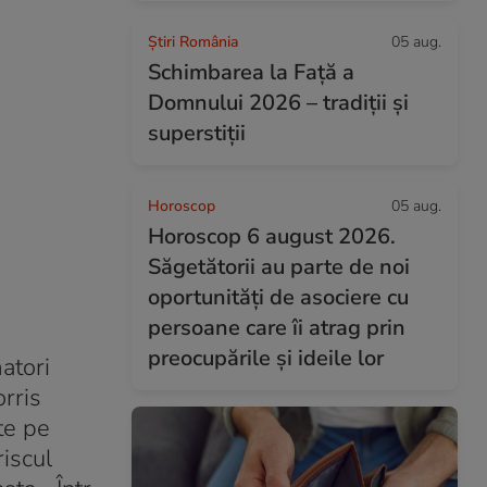
Știri România
05 aug.
Schimbarea la Față a
Domnului 2026 – tradiții și
superstiții
Horoscop
05 aug.
Horoscop 6 august 2026.
Săgetătorii au parte de noi
oportunități de asociere cu
persoane care îi atrag prin
preocupările și ideile lor
atori
rris
te pe
riscul