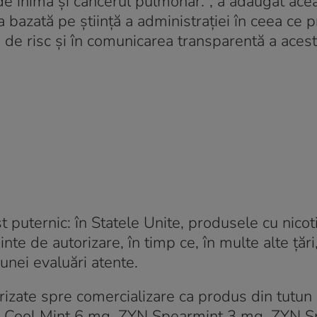
de inimă și cancerul pulmonar.”
, a adăugat ace
 bazată pe știință a administrației în ceea ce p
 de risc și în comunicarea transparentă a aces
t puternic: în Statele Unite, produsele cu nicot
nte de autorizare, în timp ce, în multe alte țări,
 unei evaluări atente.
rizate spre comercializare ca produs din tutun 
Cool Mint 6 mg,
ZYN
Spearmint 3 mg,
ZYN
S