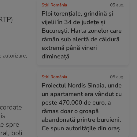
Știri România
05 aug.
Ploi torențiale, grindină și
MRTP)
vijelii în 34 de județe și
București. Harta zonelor care
rămân sub alertă de căldură
extremă până vineri
 autorizare,
dimineață
Știri România
05 aug.
Proiectul Nordis Sinaia, unde
un apartament era vândut cu
peste 470.000 de euro, a
acordate
rămas doar o groapă
is
abandonată printre buruieni.
te spre
Ce spun autoritățile din oraș
al, boli