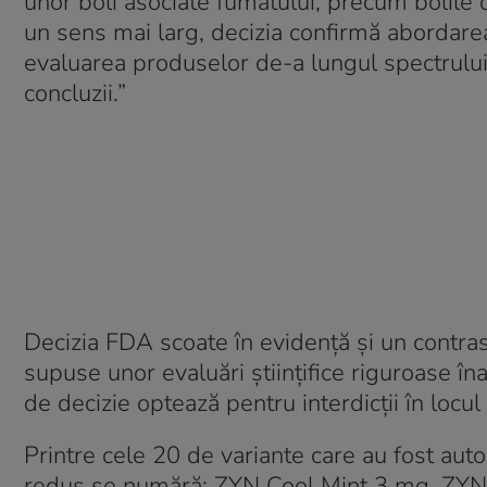
unor boli asociate fumatului, precum bolile 
un sens mai larg, decizia confirmă abordarea
evaluarea produselor de-a lungul spectrului
concluzii.”
Decizia FDA scoate în evidență și un contras
supuse unor evaluări științifice riguroase înai
de decizie optează pentru interdicții în locul
Printre cele 20 de variante care au fost auto
redus se numără:
ZYN
Cool Mint 3 mg,
ZYN