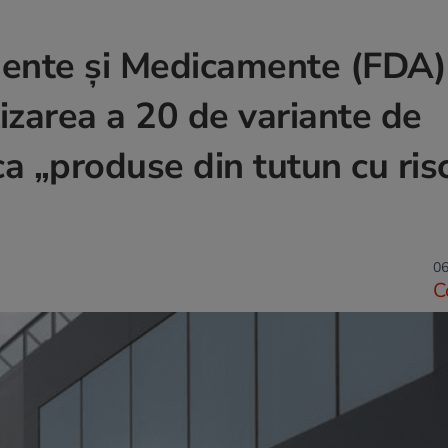
mente și Medicamente (FDA)
izarea a 20 de variante de
ca „produse din tutun cu ris
06
C