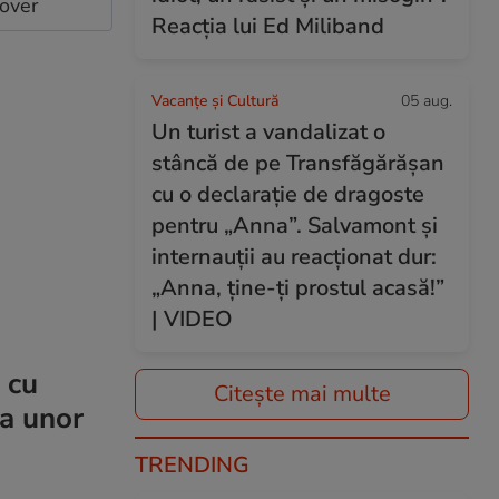
cover
Reacția lui Ed Miliband
Vacanțe și Cultură
05 aug.
Un turist a vandalizat o
stâncă de pe Transfăgărășan
cu o declarație de dragoste
pentru „Anna”. Salvamont și
internauții au reacționat dur:
„Anna, ține-ți prostul acasă!”
| VIDEO
 cu
Citește mai multe
ea unor
TRENDING