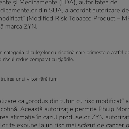
mente și Medicamente (FDA), autoritatea de
dicamentelor din SUA, a acordat autorizare de
 modificat” (Modified Risk Tobacco Product – 
ină marca ZYN.
 categoria pliculețelor cu nicotină care primește o astfel de
 riscul redus comparat cu țigările.
struirea unui viitor fără fum
lizare ca „produs din tutun cu risc modificat” 
icotină. Această autorizație permite Philip Morr
ea afirmație în cazul produselor ZYN autoriza
ilor te expune la un risc mai scăzut de cancer or