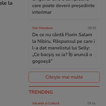
ele la
care poate deveni președinte
interimar
Stiri Mondene
09:35
De ce nu cântă Florin Salam
la Nibiru. Răspunsul pe care i
l-a dat manelistul lui Selly:
„Ce bacșiș se ia? Îți aruncă o
gogoașă”
Citește mai multe
TRENDING
Vacanțe și Cultură
19 iul.