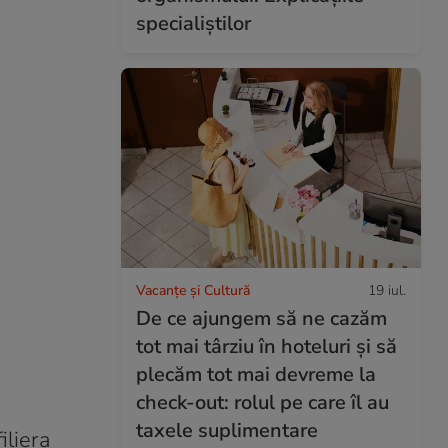
specialiștilor
Vacanțe și Cultură
19 iul.
De ce ajungem să ne cazăm
tot mai târziu în hoteluri și să
plecăm tot mai devreme la
check-out: rolul pe care îl au
taxele suplimentare
iliera