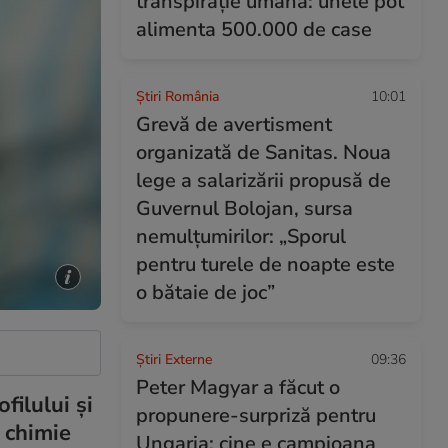
transpirație umană: unele pot
alimenta 500.000 de case
Știri România
10:01
Grevă de avertisment
organizată de Sanitas. Noua
lege a salarizării propusă de
Guvernul Bolojan, sursa
nemulțumirilor: „Sporul
pentru turele de noapte este
o bătaie de joc”
Știri Externe
09:36
Peter Magyar a făcut o
ilului și
propunere-surpriză pentru
, chimie
Ungaria: cine e campioana