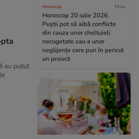
Horoscop
19 iul.
Horoscop 20 iulie 2026.
Peștii pot să aibă conflicte
din cauza unor cheltuieli
opta
necugetate sau a unor
neglijențe care pun în pericol
un proiect
 au putut
le