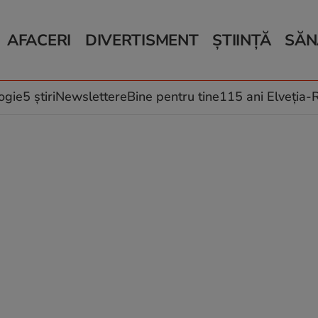
AFACERI
DIVERTISMENT
ȘTIINȚĂ
SĂN
Bani și Afaceri
Monden
Știri Știință
Știri 
Auto
Horoscop
Schimbări climati
Relații
Locuri de muncă
Muzică și Filme
Rețete
ogie
5 știri
Newslettere
Bine pentru tine
115 ani Elveția
Imobiliare.ro
Vacanțe și Cultură
Fructe
eJobs.ro
Îngriji