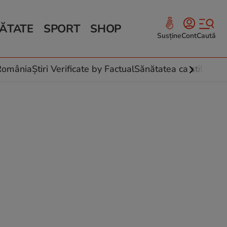
ĂTATE
SPORT
SHOP
Susține
Cont
Caută
Sănătate și Fitness
ce
 culinare
-România
Știri Verificate by Factual
Sănătatea ca stil de vi
 și legume
rea plantelor