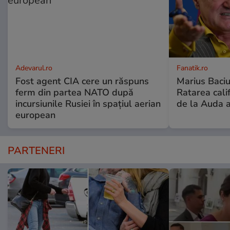
Adevarul.ro
Fanatik.ro
Fost agent CIA cere un răspuns
Marius Baciu
ferm din partea NATO după
Ratarea califi
incursiunile Rusiei în spațiul aerian
de la Auda a
european
PARTENERI