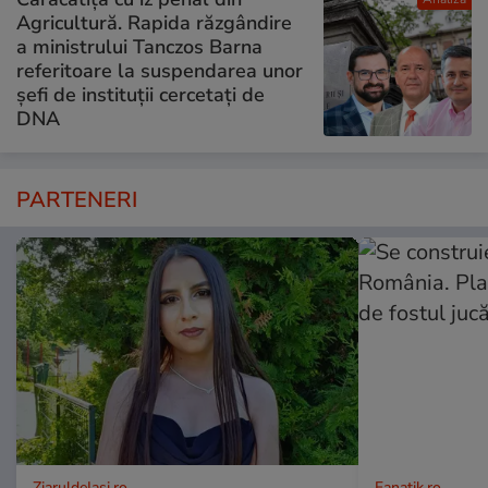
Agricultură. Rapida răzgândire
a ministrului Tanczos Barna
referitoare la suspendarea unor
șefi de instituții cercetați de
DNA
PARTENERI
ZiaruldeIasi.ro
Fanatik.ro