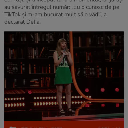
au savurat întregul număr: „Eu o cunosc de pe
TikTok și m-am bucurat mult să o văd!”, a
declarat Delia.