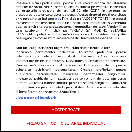
interesele si/sau profilul dvs., pentru a va oferi functionalitati aferente
Adormirii Maicii Domnului. Ce se
gătește
retelelor de socializare si pentru a analiza traficul pe website. Beneficiati
de drepturile prevazute de art. 15-22 din GDPR in legatura cu
mănâncă în post
prelucrarea datelor cu caracter personal. Aceste drepturi pot fi exercitate
prin modalitatea indicata
aici
. Prin click pe “ACCEPT TOATE”, acceptati
folosirea tuturor Tehnologiilor de tip Cookie, care implica inclusiv acceptul
dvs. cu privire la stocarea/accesarea informatiilor de catre Vendor-ii cu
care colaboram. Prin click pe “VREAU SA MODIFIC SETARILE
INDIVIDUAL” puteti schimba preferintele in mod individual, mai putin
cele legate de cookie strict necesare pentru functionarea website-ului.
Atât noi, cât și partenerii noștri prelucrăm datele pentru a oferi:
Măsurarea performanței reclamelor. Utilizarea profilurilor pentru
Ştiri
29 iul.
selectarea conținutului personalizat. Stocarea și/sau accesarea
informațiilor de pe un dispozitiv. Dezvoltarea și îmbunătățirea serviciilor.
Crearea profilurilor de conținut personalizat. Utilizarea profilurilor pentru
selectarea publicității personalizate. Crearea profilurilor pentru
publicitate personalizată. Măsurarea performanței conținutului.
Cum să-ți protejezi locuința de
Înțelegerea publicului prin statistici sau combinații de date din surse
diferite. Utilizarea datelor limitate pentru a selecta conținutul. Utilizarea
incendiile de vegetație
de date limitate pentru a selecta publicitatea. Date precise de geolocație
și identificarea prin scanarea dispozitivului.
Listă parteneri (furnizori)
ACCEPT TOATE
Lifestyle
29 iul.
VREAU SA MODIFIC SETARILE INDIVIDUAL