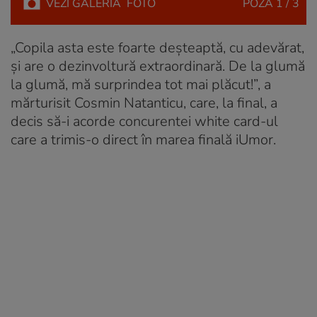
VEZI
GALERIA
FOTO
POZA
1 / 3
„Copila asta este foarte deșteaptă, cu adevărat,
și are o dezinvoltură extraordinară. De la glumă
la glumă, mă surprindea tot mai plăcut!”, a
mărturisit Cosmin Natanticu, care, la final, a
decis să-i acorde concurentei white card-ul
care a trimis-o direct în marea finală iUmor.