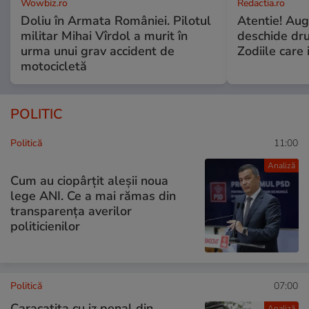
Wowbiz.ro
Redactia.ro
Doliu în Armata României. Pilotul
Atentie! Augu
militar Mihai Vîrdol a murit în
deschide dr
urma unui grav accident de
Zodiile care 
motocicletă
POLITIC
Politică
11:00
Analiză
Cum au ciopârțit aleșii noua
lege ANI. Ce a mai rămas din
transparența averilor
politicienilor
Politică
07:00
Caracatița cu iz penal din
Analiză