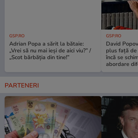
GSP.RO
GSP.RO
Adrian Popa a sărit la bătaie:
David Popovi
„Vrei să nu mai ieși de aici viu?” /
plus față de
„Scot bărbăția din tine!”
încă se schi
abordare dif
PARTENERI