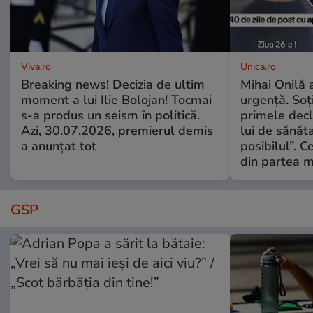
Viva.ro
Unica.ro
Breaking news! Decizia de ultim
Mihai Onilă 
moment a lui Ilie Bolojan! Tocmai
urgență. Soți
s-a produs un seism în politică.
primele decl
Azi, 30.07.2026, premierul demis
lui de sănăta
a anunțat tot
posibilul”. C
din partea m
GSP