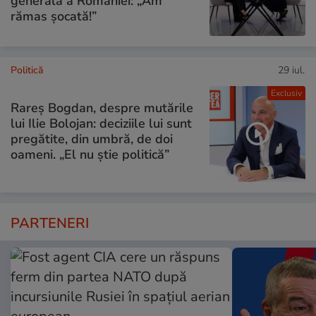
generală a României: „Am
rămas șocată!”
Politică
29 iul.
Exclusiv
Rareș Bogdan, despre mutările
lui Ilie Bolojan: deciziile lui sunt
pregătite, din umbră, de doi
oameni. „El nu știe politică”
PARTENERI