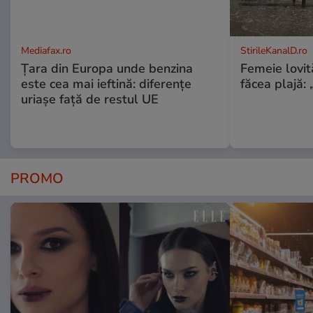
Mediafax.ro
StirileKanalD.ro
Țara din Europa unde benzina
Femeie lovit
este cea mai ieftină: diferențe
făcea plajă: „
uriașe față de restul UE
PROMO