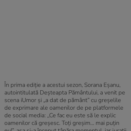
În prima ediție a acestui sezon, Sorana Eșanu,
autointitulată Deșteapta Pământului, a venit pe
scena iUmor și „a dat de pământ” cu greșelile
de exprimare ale oamenilor de pe platformele
de social media: ,,Ce fac eu este să le explic
oamenilor că greșesc. Toți greșim… mai puțin
eu!”,
așa și-a început tânăra momentul, iar jurații