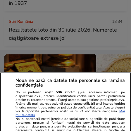
în 1937
Știri România
18:34
Rezultatele loto din 30 iulie 2026. Numerele
câștigătoare extrase joi
Nouă ne pasă ca datele tale personale să rămână
confidențiale
Noi și partenerii noștri
596
stocăm și/sau accesăm informații pe
dispozitivul dvs., precum identificatorii cookie unici pentru prelucrarea
datelor cu caracter personal. Puteți accepta sau gestiona preferințele dvs.
făcând clic mai jos, respectiv vă puteți opune utilizării unui interes legitim
în orice moment pe pagina cu politica de confidențialitate. Aceste alegeri
vor fi raportate partenerilor noștri și nu vă vor afecta navigarea.
Mai
multe detalii
Noi si partenerii nostri (retelele de socializare si agentiile de publicitate
Lifestyle
17:29
Lifestyle
partenere, precum si furnizorii nostri de servicii de date analitice)
prelucram date pentru a permite website-ului sa functioneze, pentru a
Postul Sfintei Mării – Postul
Ce este bulg
personaliza continutul si anunturile publicitare afisate in functie de