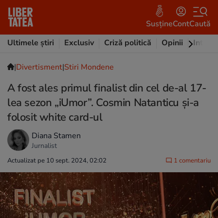
Susține
Cont
Caută
Ultimele știri
Exclusiv
Criză politică
Opinii
Intervi
|
Divertisment
|
Stiri Mondene
A fost ales primul finalist din cel de-al 17-
lea sezon „iUmor”. Cosmin Natanticu și-a
folosit white card-ul
Diana Stamen
Jurnalist
Actualizat pe 10 sept. 2024, 02:02
1 comentariu