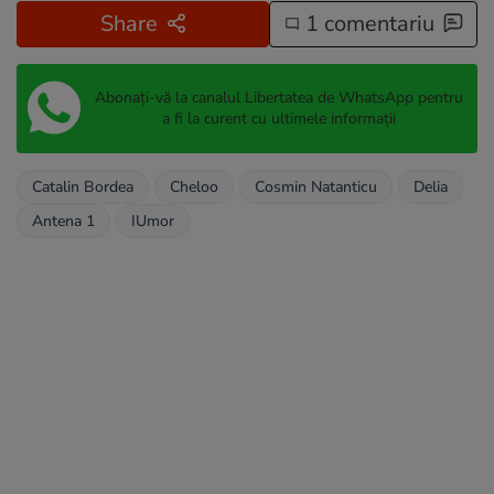
Share
1 comentariu
Abonați-vă la canalul Libertatea de WhatsApp pentru
a fi la curent cu ultimele informații
Catalin Bordea
Cheloo
Cosmin Natanticu
Delia
Antena 1
IUmor