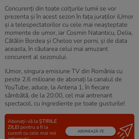
Concurenţi din toate colţurile lumii se vor
prezenta şi în acest sezon în faţa juraţilor iUmor
și a telespectatorilor cu cele mai neaşteptate
momente de umor, iar Cosmin Natanticu, Delia,
Cătălin Bordea și Cheloo vor porni, și de data
aceasta, în căutarea celui mai amuzant
concurent al sezonului.
iUmor, singura emisiune TV din România cu
peste 2.6 milioane de abonați la canalul de
YouTube, aduce, la Antena 1, în fiecare
sâmbătă, de la 20:00, cel mai antrenant
spectacol, cu ingrediente pe toate gusturile!
Abonați-vă la
ȘTIRILE
ZILEI
pentru a fi la
ABONEAZĂ-TE
curent cu cele mai noi