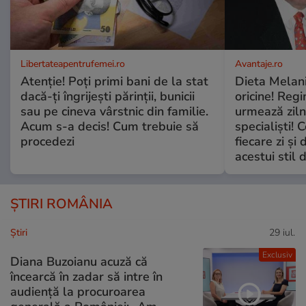
Libertateapentrufemei.ro
Avantaje.ro
Atenție! Poți primi bani de la stat
Dieta Melan
dacă-ți îngrijești părinții, bunicii
oricine! Regi
sau pe cineva vârstnic din familie.
urmează zilni
Acum s-a decis! Cum trebuie să
specialiști! 
procedezi
fiecare zi și 
acestui stil 
ȘTIRI ROMÂNIA
Ştiri
29 iul.
Exclusiv
Diana Buzoianu acuză că
încearcă în zadar să intre în
audiență la procuroarea