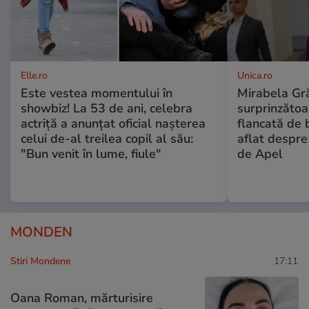
Elle.ro
Unica.ro
Este vestea momentului în
Mirabela Gră
showbiz! La 53 de ani, celebra
surprinzătoar
actriță a anunțat oficial nașterea
flancată de 
celui de-al treilea copil al său:
aflat despre
"Bun venit în lume, fiule"
de Apel
MONDEN
Stiri Mondene
17:11
Oana Roman, mărturisire