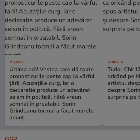
Viva.ro
Unica.ro
Ultima oră! Vestea care dă toate
Tudor Chiril
pronosticurile peste cap la vârful
oricând pe N
țării! Acuzațiile curg, iar o
artistul desp
declarație produce un adevărat
despre Sorin
seism în politică. Fără vreun
surprins pe 
semnal în prealabil, Sorin
Grindeanu tocmai a făcut marele
anunț
GSP