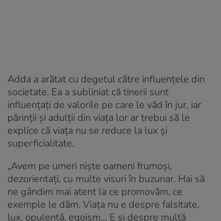
Adda a arătat cu degetul către influențele din
societate. Ea a subliniat că tinerii sunt
influențați de valorile pe care le văd în jur, iar
părinții și adulții din viața lor ar trebui să le
explice că viața nu se reduce la lux și
superficialitate.
„Avem pe umeri niște oameni frumoși,
dezorientați, cu multe visuri în buzunar. Hai să
ne gândim mai atent la ce promovăm, ce
exemple le dăm. Viața nu e despre falsitate,
lux, opulență, egoism… E și despre multă