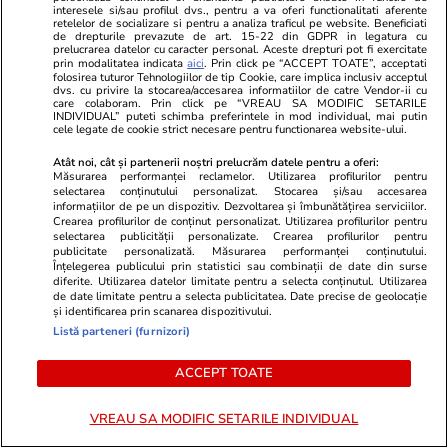
„Dictatorul” Mbappe a devenit
interesele si/sau profilul dvs., pentru a va oferi functionalitati aferente
bebelușul lui Yamal
retelelor de socializare si pentru a analiza traficul pe website. Beneficiati
de drepturile prevazute de art. 15-22 din GDPR in legatura cu
prelucrarea datelor cu caracter personal. Aceste drepturi pot fi exercitate
prin modalitatea indicata
aici
. Prin click pe “ACCEPT TOATE”, acceptati
folosirea tuturor Tehnologiilor de tip Cookie, care implica inclusiv acceptul
dvs. cu privire la stocarea/accesarea informatiilor de catre Vendor-ii cu
care colaboram. Prin click pe “VREAU SA MODIFIC SETARILE
INDIVIDUAL” puteti schimba preferintele in mod individual, mai putin
cele legate de cookie strict necesare pentru functionarea website-ului.
Atât noi, cât și partenerii noștri prelucrăm datele pentru a oferi:
Măsurarea performanței reclamelor. Utilizarea profilurilor pentru
selectarea conținutului personalizat. Stocarea și/sau accesarea
informațiilor de pe un dispozitiv. Dezvoltarea și îmbunătățirea serviciilor.
Crearea profilurilor de conținut personalizat. Utilizarea profilurilor pentru
selectarea publicității personalizate. Crearea profilurilor pentru
publicitate personalizată. Măsurarea performanței conținutului.
Înțelegerea publicului prin statistici sau combinații de date din surse
diferite. Utilizarea datelor limitate pentru a selecta conținutul. Utilizarea
de date limitate pentru a selecta publicitatea. Date precise de geolocație
și identificarea prin scanarea dispozitivului.
Listă parteneri (furnizori)
ACCEPT TOATE
VREAU SA MODIFIC SETARILE INDIVIDUAL
PARTENERI