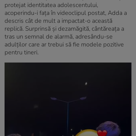
protejat identitatea adolescentului,
acoperindu-i fața în videoclipul postat, Adda a
descris cât de mult a impactat-o această
replică. Surprinsă și dezamăgită, cântăreața a
tras un semnal de alarmă, adresându-se
adulților care ar trebui să fie modele pozitive
pentru tineri.