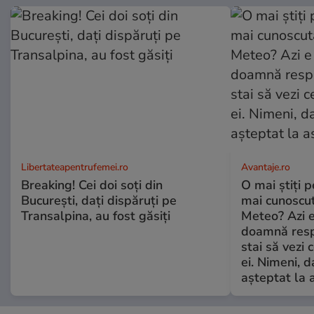
Libertateapentrufemei.ro
Avantaje.ro
Breaking! Cei doi soți din
O mai știți 
București, dați dispăruți pe
mai cunoscu
Transalpina, au fost găsiți
Meteo? Azi e
doamnă respe
stai să vezi 
ei. Nimeni, d
așteptat la 