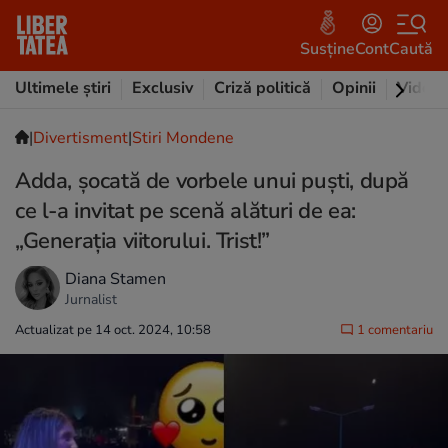
Susține
Cont
Caută
Ultimele știri
Exclusiv
Criză politică
Opinii
Video
|
Divertisment
|
Stiri Mondene
Adda, șocată de vorbele unui puști, după
ce l-a invitat pe scenă alături de ea:
„Generația viitorului. Trist!”
Diana Stamen
Jurnalist
Actualizat pe 14 oct. 2024, 10:58
1 comentariu