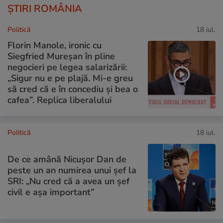
ȘTIRI ROMÂNIA
Politică
18 iul.
Florin Manole, ironic cu
Siegfried Mureșan în pline
negocieri pe legea salarizării:
„Sigur nu e pe plajă. Mi-e greu
să cred că e în concediu și bea o
cafea”. Replica liberalului
Politică
18 iul.
De ce amână Nicușor Dan de
peste un an numirea unui șef la
SRI: „Nu cred că a avea un şef
civil e așa important”