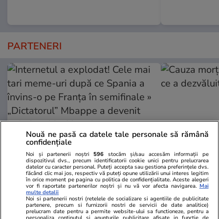
PARTENERI
Nouă ne pasă ca datele tale personale să rămână
confidențiale
Noi și partenerii noștri
596
stocăm și/sau accesăm informații pe
dispozitivul dvs., precum identificatorii cookie unici pentru prelucrarea
datelor cu caracter personal. Puteți accepta sau gestiona preferințele dvs.
făcând clic mai jos, respectiv vă puteți opune utilizării unui interes legitim
GSP.ro
GSP.ro
în orice moment pe pagina cu politica de confidențialitate. Aceste alegeri
Internetul a explodat! Cele mai
Cauza morții
vor fi raportate partenerilor noștri și nu vă vor afecta navigarea.
Mai
multe detalii
tari meme-uri după ce Spania a
a dezvăluit 
Noi si partenerii nostri (retelele de socializare si agentiile de publicitate
partenere, precum si furnizorii nostri de servicii de date analitice)
învins-o pe Franța în semifinale »
prelucram date pentru a permite website-ului sa functioneze, pentru a
personaliza continutul si anunturile publicitare afisate in functie de