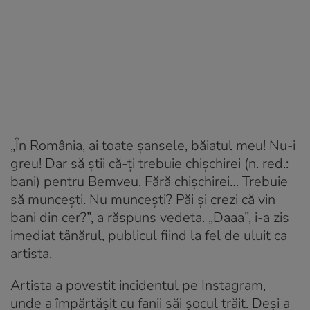
„În România, ai toate șansele, băiatul meu! Nu-i
greu! Dar să știi că-ți trebuie chișchirei (n. red.:
bani) pentru Bemveu. Fără chișchirei… Trebuie
să muncești. Nu muncești? Păi și crezi că vin
bani din cer?”, a răspuns vedeta. „Daaa”, i-a zis
imediat tânărul, publicul fiind la fel de uluit ca
artista.
Artista a povestit incidentul pe Instagram,
unde a împărtășit cu fanii săi șocul trăit. Deși a