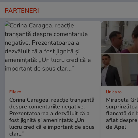
PARTENERI
Elle.ro
Unica.ro
Corina Caragea, reacție tranșantă
Mirabela Gră
despre comentariile negative.
surprinzătoar
Prezentatoarea a dezvăluit că a
flancată de 
fost jignită și amenințată: „Un
aflat despre
lucru cred că e important de spus
de Apel
clar...”