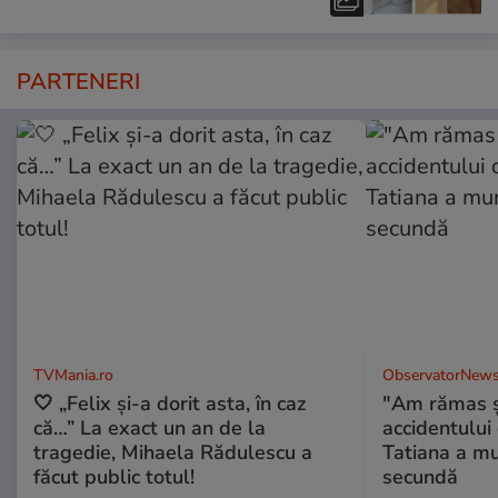
PARTENERI
TVMania.ro
ObservatorNews
🤍 „Felix și-a dorit asta, în caz
"Am rămas şo
că…” La exact un an de la
accidentului 
tragedie, Mihaela Rădulescu a
Tatiana a mur
făcut public totul!
secundă