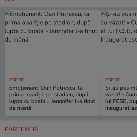
GSP.RO
GSP.RO
Emoționant: Dan Petrescu, la
Și-au pus mâ
prima apariție pe stadion, după
văzut! » Cum
lupta cu boala » Jennnifer l-a ținut
lui FCSB, du
de mână
Inaugurat as
PARTENERI