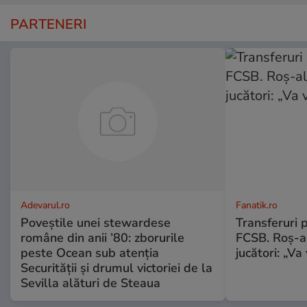
PARTENERI
Adevarul.ro
Fanatik.ro
Poveștile unei stewardese
Transferuri 
române din anii ’80: zborurile
FCSB. Roș-al
peste Ocean sub atenția
jucători: „V
Securității și drumul victoriei de la
Sevilla alături de Steaua