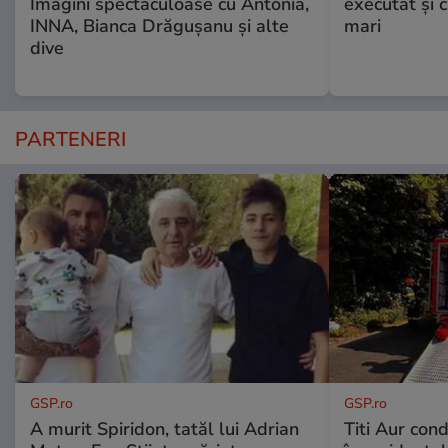
Imagini spectaculoase cu Antonia,
executat şi c
INNA, Bianca Drăgușanu și alte
mari
dive
PARTENERI
GSP.ro
GSP.ro
A murit Spiridon, tatăl lui Adrian
Titi Aur con