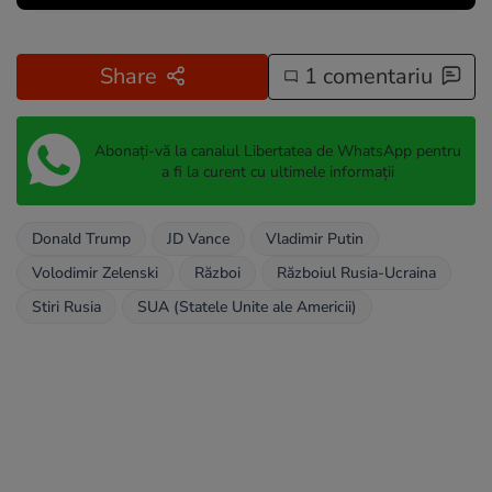
Share
1 comentariu
Abonați-vă la canalul Libertatea de WhatsApp pentru
a fi la curent cu ultimele informații
Donald Trump
JD Vance
Vladimir Putin
Volodimir Zelenski
Război
Războiul Rusia-Ucraina
Stiri Rusia
SUA (Statele Unite ale Americii)