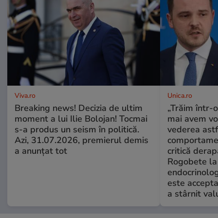
Viva.ro
Unica.ro
Breaking news! Decizia de ultim
„Trăim într-
moment a lui Ilie Bolojan! Tocmai
mai avem vo
s-a produs un seism în politică.
vederea astf
Azi, 31.07.2026, premierul demis
comportamen
a anunțat tot
critică derap
Rogobete la
endocrinolog
este accepta
a stârnit valu