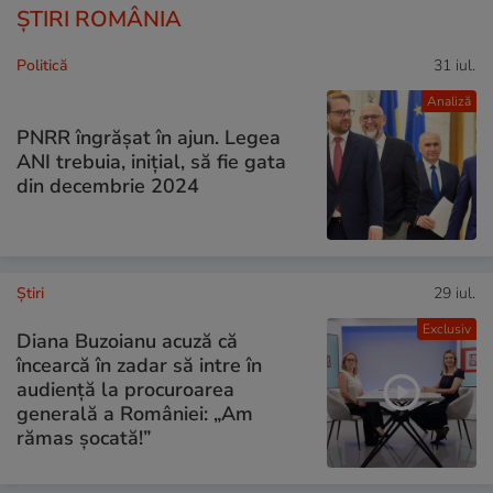
ȘTIRI ROMÂNIA
Politică
31 iul.
Analiză
PNRR îngrășat în ajun. Legea
ANI trebuia, inițial, să fie gata
din decembrie 2024
Ştiri
29 iul.
Exclusiv
Diana Buzoianu acuză că
încearcă în zadar să intre în
audiență la procuroarea
generală a României: „Am
rămas șocată!”