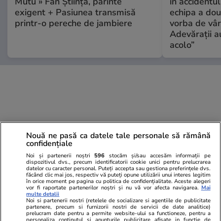
Mutu » Fan Știința, părinte
în accidentul
exigent + Pasiunea transmisă
echipa a dou
printr-o pereche de jambiere
vorba de vâr
Adevărații a
acolo”
Nouă ne pasă ca datele tale personale să rămână
confidențiale
Noi și partenerii noștri
596
stocăm și/sau accesăm informații pe
dispozitivul dvs., precum identificatorii cookie unici pentru prelucrarea
datelor cu caracter personal. Puteți accepta sau gestiona preferințele dvs.
făcând clic mai jos, respectiv vă puteți opune utilizării unui interes legitim
în orice moment pe pagina cu politica de confidențialitate. Aceste alegeri
vor fi raportate partenerilor noștri și nu vă vor afecta navigarea.
Mai
multe detalii
Noi si partenerii nostri (retelele de socializare si agentiile de publicitate
partenere, precum si furnizorii nostri de servicii de date analitice)
prelucram date pentru a permite website-ului sa functioneze, pentru a
personaliza continutul si anunturile publicitare afisate in functie de