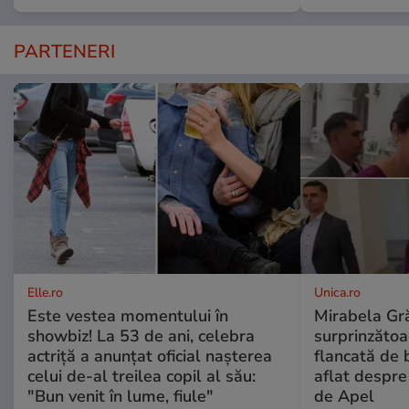
PARTENERI
Elle.ro
Unica.ro
Este vestea momentului în
Mirabela Gră
showbiz! La 53 de ani, celebra
surprinzătoar
actriță a anunțat oficial nașterea
flancată de 
celui de-al treilea copil al său:
aflat despre
"Bun venit în lume, fiule"
de Apel