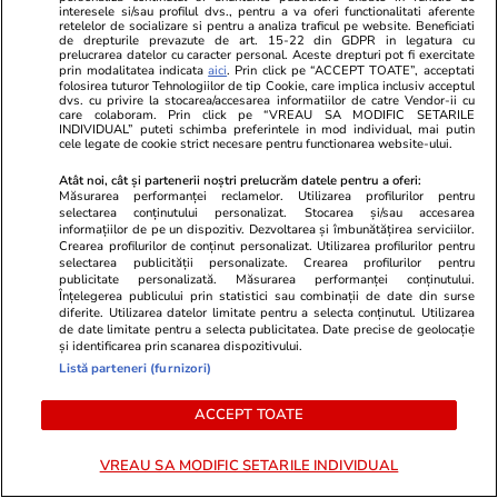
interesele si/sau profilul dvs., pentru a va oferi functionalitati aferente
retelelor de socializare si pentru a analiza traficul pe website. Beneficiati
PARTENERI
de drepturile prevazute de art. 15-22 din GDPR in legatura cu
prelucrarea datelor cu caracter personal. Aceste drepturi pot fi exercitate
prin modalitatea indicata
aici
. Prin click pe “ACCEPT TOATE”, acceptati
folosirea tuturor Tehnologiilor de tip Cookie, care implica inclusiv acceptul
dvs. cu privire la stocarea/accesarea informatiilor de catre Vendor-ii cu
care colaboram. Prin click pe “VREAU SA MODIFIC SETARILE
INDIVIDUAL” puteti schimba preferintele in mod individual, mai putin
cele legate de cookie strict necesare pentru functionarea website-ului.
Atât noi, cât și partenerii noștri prelucrăm datele pentru a oferi:
Măsurarea performanței reclamelor. Utilizarea profilurilor pentru
selectarea conținutului personalizat. Stocarea și/sau accesarea
informațiilor de pe un dispozitiv. Dezvoltarea și îmbunătățirea serviciilor.
Crearea profilurilor de conținut personalizat. Utilizarea profilurilor pentru
selectarea publicității personalizate. Crearea profilurilor pentru
publicitate personalizată. Măsurarea performanței conținutului.
Înțelegerea publicului prin statistici sau combinații de date din surse
diferite. Utilizarea datelor limitate pentru a selecta conținutul. Utilizarea
de date limitate pentru a selecta publicitatea. Date precise de geolocație
Mediafax.ro
StirileKanalD.ro
și identificarea prin scanarea dispozitivului.
Bolojan răspunde acuzațiilor lui
Femeie lovit
Listă parteneri (furnizori)
Grindeanu privind hidrocentralele
făcea plajă: „
blocate: E simplu să vii cu acuze
ACCEPT TOATE
de natură politică
VREAU SA MODIFIC SETARILE INDIVIDUAL