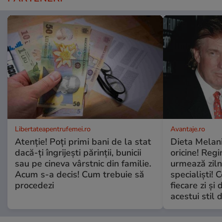
Libertateapentrufemei.ro
Avantaje.ro
Atenție! Poți primi bani de la stat
Dieta Melan
dacă-ți îngrijești părinții, bunicii
oricine! Regi
sau pe cineva vârstnic din familie.
urmează zilni
Acum s-a decis! Cum trebuie să
specialiști! 
procedezi
fiecare zi și 
acestui stil 