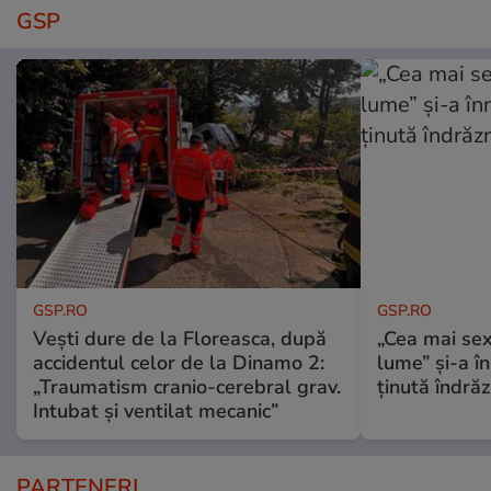
GSP
GSP.RO
GSP.RO
Vești dure de la Floreasca, după
„Cea mai sex
accidentul celor de la Dinamo 2:
lume” și-a în
„Traumatism cranio-cerebral grav.
ținută îndră
Intubat și ventilat mecanic”
PARTENERI