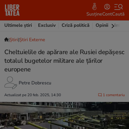
Susține
Cont
Caută
Ultimele știri
Exclusiv
Criză politică
Opinii
Intervi
|
Ştiri
|
Știri Externe
Cheltuielile de apărare ale Rusiei depășesc
totalul bugetelor militare ale țărilor
europene
Petre Dobrescu
Actualizat pe 20 feb. 2025, 14:30
1 comentariu