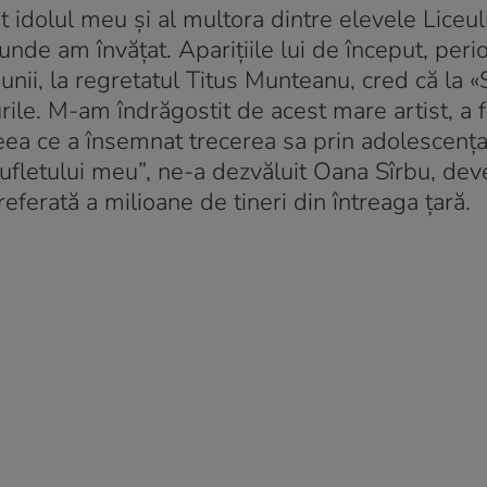
 idolul meu și al multora dintre elevele Liceul
 unde am învățat. Aparițiile lui de început, per
unii, la regretatul Titus Munteanu, cred că la «
urile. M-am îndrăgostit de acest mare artist, a 
ea ce a însemnat trecerea sa prin adolescența
 sufletului meu”, ne-a dezvăluit Oana Sîrbu, deve
referată a milioane de tineri din întreaga țară.