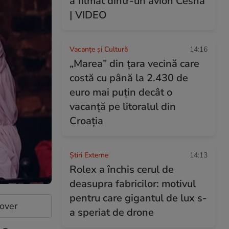
a filmat dintr-un avion Cesna
| VIDEO
Vacanțe și Cultură
14:16
„Marea” din țara vecină care
costă cu până la 2.430 de
euro mai puțin decât o
vacanță pe litoralul din
Croația
Știri Externe
14:13
Rolex a închis cerul de
deasupra fabricilor: motivul
pentru care gigantul de lux s-
cover
a speriat de drone