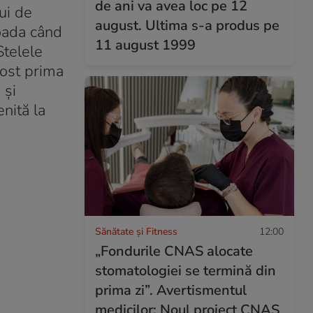
de ani va avea loc pe 12
ui de
august. Ultima s-a produs pe
ioada când
11 august 1999
Stelele
fost prima
 și
nită la
Sănătate și Fitness
12:00
„Fondurile CNAS alocate
stomatologiei se termină din
prima zi”. Avertismentul
medicilor: Noul proiect CNAS