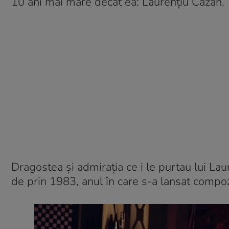
10 ani mai mare decât ea: Laurențiu Cazan.
Dragostea și admirația ce i le purtau lui Lau
de prin 1983, anul în care s-a lansat compozi