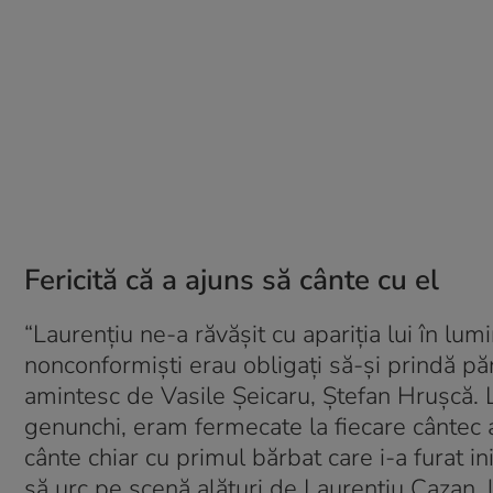
Fericită că a ajuns să cânte cu el
“Laurențiu ne-a răvășit cu apariția lui în lum
nonconformiști erau obligați să-și prindă păr
amintesc de Vasile Șeicaru, Ștefan Hrușcă. La
genunchi, eram fermecate la fiecare cântec a
cânte chiar cu primul bărbat care i-a furat i
să urc pe scenă alături de Laurențiu Cazan, l