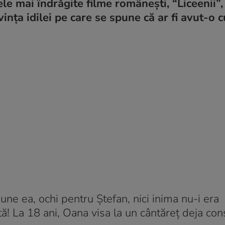
ele mai îndrăgite filme românești, “Liceenii”
vința idilei pe care se spune că ar fi avut-o c
une ea, ochi pentru Ștefan, nici inima nu-i era
tă! La 18 ani, Oana visa la un cântăreț deja con