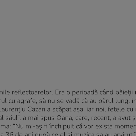
inile reflectoarelor. Era o perioadă când băieții
ul cu agrafe, să nu se vadă că au părul lung, î
urențiu Cazan a scăpat așa, iar noi, fetele cu 
l său!”, a mai spus Oana, care, recent, a avut 
nima: “Nu mi-aș fi închipuit că vor exista momen
a 36 de ani după ce el și muzica sa au apărut î