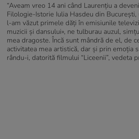
“Aveam vreo 14 ani când Laurențiu a devenit
Filologie-Istorie Iulia Hasdeu din București,
l-am văzut primele dăți în emisiunile televizi
muzicii și dansului», ne tulburau auzul, simț
mea dragoste. Încă sunt mândră de el, de ce
activitatea mea artistică, dar și prin emoția
rându-i, datorită filmului “Liceenii”, vedeta p