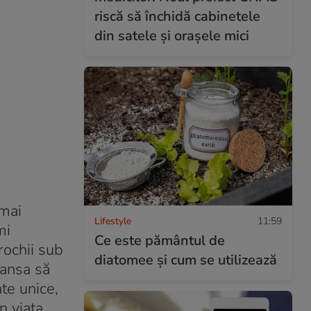
riscă să închidă cabinetele
din satele și orașele mici
 mai
Lifestyle
11:59
mi
Ce este pământul de
rochii sub
diatomee și cum se utilizează
șansa să
te unice,
n viața