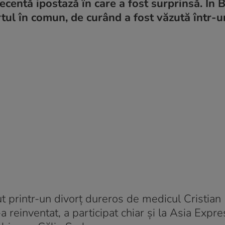
ecentă ipostază în care a fost surprinsă. În B
ul în comun, de curând a fost văzută într-u
t printr-un divorț dureros de medicul Cristian
reinventat, a participat chiar și la Asia Expres