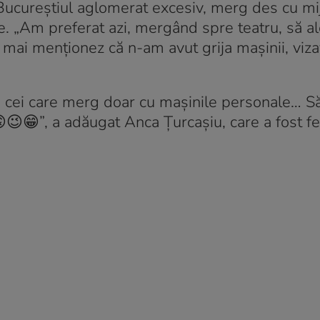
n Bucureștiul aglomerat excesiv, merg des cu mi
ie. „Am preferat azi, mergând spre teatru, să a
 mai menționez că n-am avut grija mașinii, viza
 la cei care merg doar cu mașinile personale… Să
😉😁”, a adăugat Anca Țurcașiu, care a fost fel