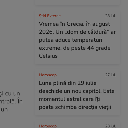
Știri Externe
28 iul.
Vremea în Grecia, în august
2026. Un „dom de căldură” ar
putea aduce temperaturi
extreme, de peste 44 grade
Celsius
Horoscop
27 iul.
Luna plină din 29 iulie
deschide un nou capitol. Este
și cu un
momentul astral care îți
trală. În
poate schimba direcția vieții
mun
Horoscop
28 iul.