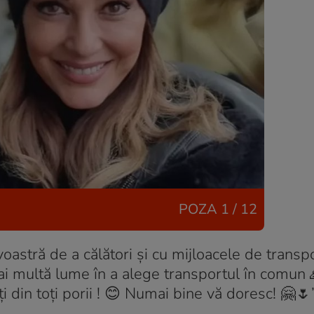
POZA
1 / 12
stră de a călători și cu mijloacele de transpo
mai multă lume în a alege transportul în comun
ți din toți porii ! 😊 Numai bine vă doresc! 🤗🌷”