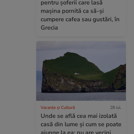
pentru șoferii care lasă
mașina pornită ca să-și
cumpere cafea sau gustări, în
Grecia
Vacanțe și Cultură
28 iul.
Unde se află cea mai izolată
casă din lume și cum se poate
ajunge la ea: nu are vecini,