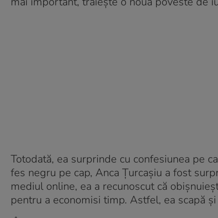
mai important, trăiește o nouă poveste de i
Totodată, ea surprinde cu confesiunea pe car
fes negru pe cap, Anca Țurcașiu a fost surpri
mediul online, ea a recunoscut că obișnuieș
pentru a economisi timp. Astfel, ea scapă și 