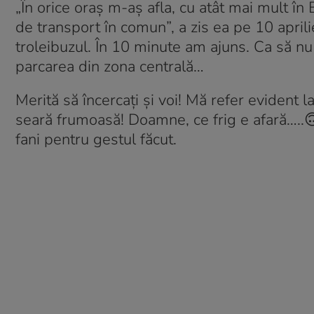
„În orice oraș m-aș afla, cu atât mai mult î
de transport în comun”, a zis ea pe 10 april
troleibuzul. În 10 minute am ajuns. Ca să nu
parcarea din zona centrală…
Merită să încercați și voi! Mă refer evident
seară frumoasă! Doamne, ce frig e afară…..🙃
fani pentru gestul făcut.