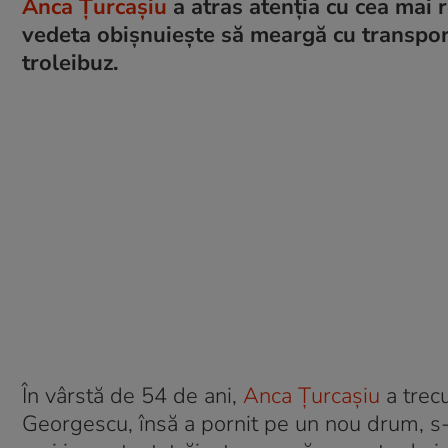
Anca Țurcașiu
a atras atenția cu cea mai r
vedeta obișnuiește să meargă cu transport
troleibuz.
În vârstă de 54 de ani,
Anca Țurcașiu
a trecu
Georgescu, însă a pornit pe un nou drum, s-a 