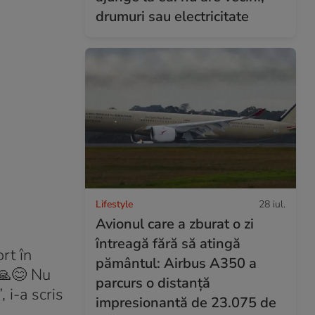
drumuri sau electricitate
Lifestyle
28 iul.
Avionul care a zburat o zi
întreagă fără să atingă
rt în
pământul: Airbus A350 a
 🙏😊 Nu
parcurs o distanță
, i-a scris
impresionantă de 23.075 de