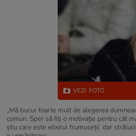
VEZI
FOTO
„Mă bucur foarte mult de alegerea dumneavoa
comun. Sper să fiți o motivație pentru cât 
știu care este elixirul frumuseții, dar străluci
o urmăritoare.