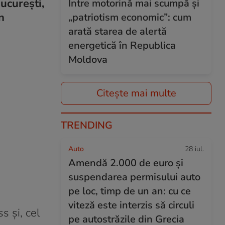
ucurești,
Între motorină mai scumpă și
n
„patriotism economic”: cum
arată starea de alertă
energetică în Republica
Moldova
Citește mai multe
TRENDING
Auto
28 iul.
Amendă 2.000 de euro și
suspendarea permisului auto
pe loc, timp de un an: cu ce
viteză este interzis să circuli
s și, cel
pe autostrăzile din Grecia