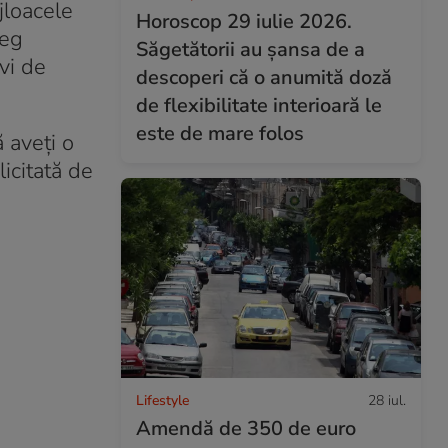
jloacele
Horoscop 29 iulie 2026.
leg
Săgetătorii au șansa de a
vi de
descoperi că o anumită doză
de flexibilitate interioară le
este de mare folos
 aveți o
icitată de
Lifestyle
28 iul.
Amendă de 350 de euro