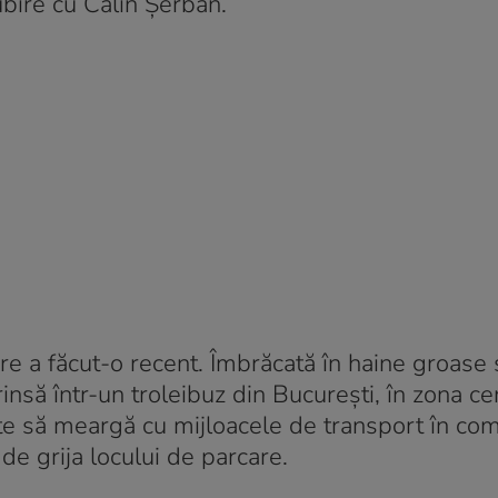
ubire cu Călin Șerban.
e a făcut-o recent. Îmbrăcată în haine groase 
nsă într-un troleibuz din București, în zona cen
te să meargă cu mijloacele de transport în co
de grija locului de parcare.