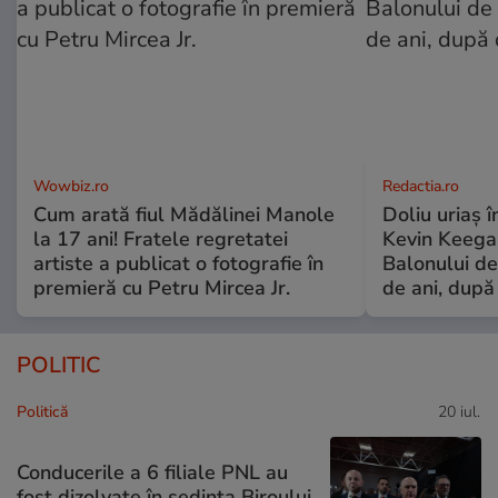
Wowbiz.ro
Redactia.ro
Cum arată fiul Mădălinei Manole
Doliu uriaș î
la 17 ani! Fratele regretatei
Kevin Keegan
artiste a publicat o fotografie în
Balonului de
premieră cu Petru Mircea Jr.
de ani, după
POLITIC
Politică
20 iul.
Conducerile a 6 filiale PNL au
fost dizolvate în ședința Biroului