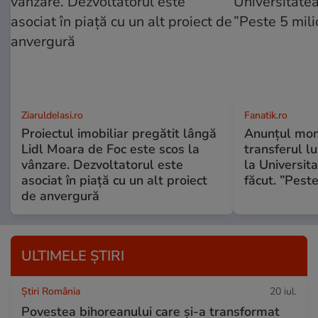
ZiaruldeIasi.ro
Fanatik.ro
Proiectul imobiliar pregătit lângă
Anunțul mom
Lidl Moara de Foc este scos la
transferul l
vânzare. Dezvoltatorul este
la Universit
asociat în piață cu un alt proiect
făcut. ”Pest
de anvergură
ULTIMELE ȘTIRI
Știri România
20 iul.
Povestea bihoreanului care și-a transformat