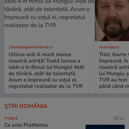
Libertateapentrufemei.ro
Avantaje.ro
Ultima oră! A murit marea
Trist, foarte
noastră actriță! Toată lumea a
împreună, în
iubit-o în filmul lui Mungiu! Atât
noastră actri
de tânără, atât de talentată.
lui Mungiu, ș
Acum e împreună cu soțul ei,
TVR au fost 
regretatul realizator de la TVR
până când mo
ȘTIRI ROMÂNIA
Politică
20 iul.
Ce este Platforma