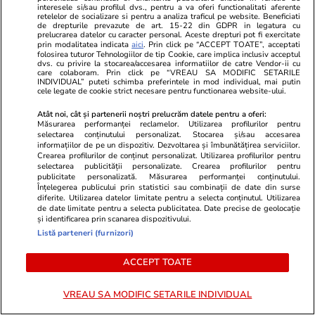
interesele si/sau profilul dvs., pentru a va oferi functionalitati aferente
retelelor de socializare si pentru a analiza traficul pe website. Beneficiati
de drepturile prevazute de art. 15-22 din GDPR in legatura cu
prelucrarea datelor cu caracter personal. Aceste drepturi pot fi exercitate
prin modalitatea indicata
aici
. Prin click pe “ACCEPT TOATE”, acceptati
Știri România
20 iul.
folosirea tuturor Tehnologiilor de tip Cookie, care implica inclusiv acceptul
dvs. cu privire la stocarea/accesarea informatiilor de catre Vendor-ii cu
care colaboram. Prin click pe “VREAU SA MODIFIC SETARILE
Oana Țoiu a fost prezentă la o
INDIVIDUAL” puteti schimba preferintele in mod individual, mai putin
cele legate de cookie strict necesare pentru functionarea website-ului.
recepție diplomatică cu frații
Atât noi, cât și partenerii noștri prelucrăm datele pentru a oferi:
Tate, dar a plecat imediat ce i-a
Măsurarea performanței reclamelor. Utilizarea profilurilor pentru
selectarea conținutului personalizat. Stocarea și/sau accesarea
văzut
informațiilor de pe un dispozitiv. Dezvoltarea și îmbunătățirea serviciilor.
Crearea profilurilor de conținut personalizat. Utilizarea profilurilor pentru
selectarea publicității personalizate. Crearea profilurilor pentru
publicitate personalizată. Măsurarea performanței conținutului.
Înțelegerea publicului prin statistici sau combinații de date din surse
Știri România
20 iul.
diferite. Utilizarea datelor limitate pentru a selecta conținutul. Utilizarea
de date limitate pentru a selecta publicitatea. Date precise de geolocație
Nivelul Dunării a scăzut
și identificarea prin scanarea dispozitivului.
dramatic la Rasova, însă
Listă parteneri (furnizori)
autoritățile dau asigurări că
ACCEPT TOATE
populația nu va rămâne fără
apă
VREAU SA MODIFIC SETARILE INDIVIDUAL