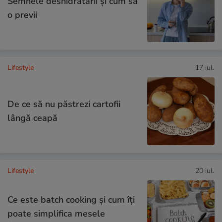
Semnele deshidratării și cum să
o previi
Lifestyle
17 iul.
De ce să nu păstrezi cartofii
lângă ceapă
Lifestyle
20 iul.
Ce este batch cooking și cum îți
poate simplifica mesele