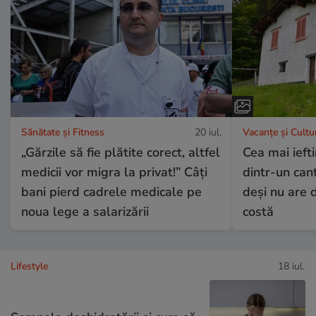
Sănătate și Fitness
20 iul.
Vacanțe și Cultu
„Gărzile să fie plătite corect, altfel
Cea mai ieft
medicii vor migra la privat!” Câți
dintr-un can
bani pierd cadrele medicale pe
deși nu are d
noua lege a salarizării
costă
Lifestyle
18 iul.