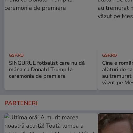
GSP.RO
GSP.RO
SINGURUL fotbalist care nu dă
Cine e româ
mâna cu Donald Trump la
alături de c
ceremonia de premiere
au tremurat
văzut pe Mes
PARTENERI