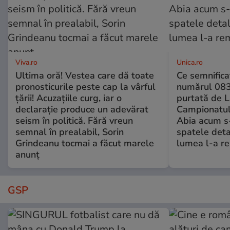
Viva.ro
Unica.ro
Ultima oră! Vestea care dă toate
Ce semnificaț
pronosticurile peste cap la vârful
numărul 083
țării! Acuzațiile curg, iar o
purtată de L
declarație produce un adevărat
Campionatul
seism în politică. Fără vreun
Abia acum s-
semnal în prealabil, Sorin
spatele deta
Grindeanu tocmai a făcut marele
lumea l-a r
anunț
GSP