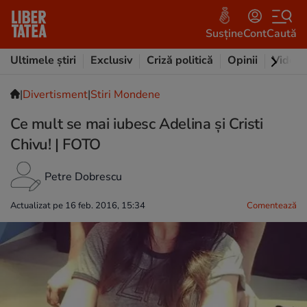
Susține
Cont
Caută
Ultimele știri
Exclusiv
Criză politică
Opinii
Video
|
Divertisment
|
Stiri Mondene
Ce mult se mai iubesc Adelina și Cristi
Chivu! | FOTO
Petre Dobrescu
Actualizat pe 16 feb. 2016, 15:34
Comentează