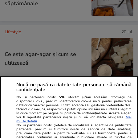
săptămânale
Lifestyle
20 iul.
Ce este agar-agar și cum se
utilizează
Nouă ne pasă ca datele tale personale să rămână
confidențiale
Știri România
20 iul.
Noi și partenerii noștri
596
stocăm și/sau accesăm informații pe
dispozitivul dvs., precum identificatorii cookie unici pentru prelucrarea
datelor cu caracter personal. Puteți accepta sau gestiona preferințele dvs.
ROMATSA a contestat blocarea
făcând clic mai jos, respectiv vă puteți opune utilizării unui interes legitim
în orice moment pe pagina cu politica de confidențialitate. Aceste alegeri
plăţilor în urma procesului
vor fi raportate partenerilor noștri și nu vă vor afecta navigarea.
Mai
multe detalii
Noi si partenerii nostri (retelele de socializare si agentiile de publicitate
deschis de Pfizer. Cazul se
partenere, precum si furnizorii nostri de servicii de date analitice)
prelucram date pentru a permite website-ului sa functioneze, pentru a
judecă la Bruxelles
personaliza continutul si anunturile publicitare afisate in functie de