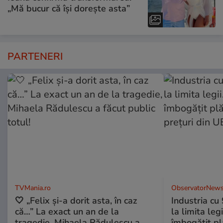
„Mă bucur că își dorește asta”
PARTENERI
TVMania.ro
ObservatorNews
🤍 „Felix și-a dorit asta, în caz
Industria cu
că…” La exact un an de la
la limita leg
tragedie, Mihaela Rădulescu a
îmbogăţit pl