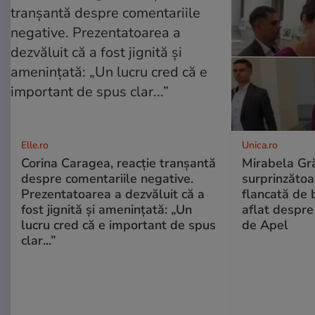
Elle.ro
Unica.ro
Corina Caragea, reacție tranșantă
Mirabela Gră
despre comentariile negative.
surprinzătoar
Prezentatoarea a dezvăluit că a
flancată de 
fost jignită și amenințată: „Un
aflat despre
lucru cred că e important de spus
de Apel
clar...”