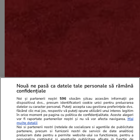
Nouă ne pasă ca datele tale personale să rămână
confidențiale
Noi și partenerii noștri
596
stocăm și/sau accesăm informații pe
Paris Jackson
dispozitivul dvs., precum identificatorii cookie unici pentru prelucrarea
datelor cu caracter personal. Puteți accepta sau gestiona preferințele dvs.
făcând clic mai jos, respectiv vă puteți opune utilizării unui interes legitim
în orice moment pe pagina cu politica de confidențialitate. Aceste alegeri
vor fi raportate partenerilor noștri și nu vă vor afecta navigarea.
Mai
multe detalii
Noi si partenerii nostri (retelele de socializare si agentiile de publicitate
partenere, precum si furnizorii nostri de servicii de date analitice)
prelucram date pentru a permite website-ului sa functioneze, pentru a
personaliza continutul si anunturile publicitare afisate in functie de