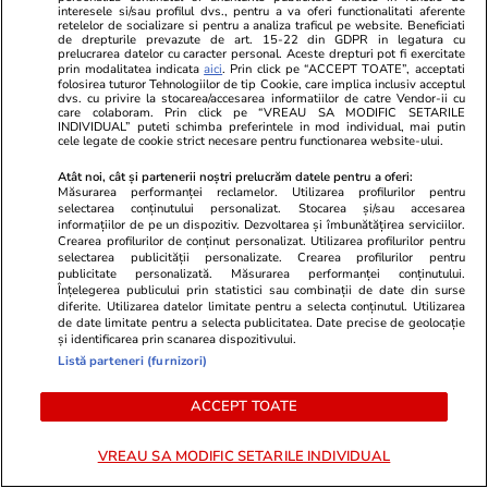
interesele si/sau profilul dvs., pentru a va oferi functionalitati aferente
Abonați-vă la
ȘTIRILE
retelelor de socializare si pentru a analiza traficul pe website. Beneficiati
de drepturile prevazute de art. 15-22 din GDPR in legatura cu
ZILEI
pentru a fi la
prelucrarea datelor cu caracter personal. Aceste drepturi pot fi exercitate
ABONEAZĂ-TE
curent cu cele mai noi
prin modalitatea indicata
aici
. Prin click pe “ACCEPT TOATE”, acceptati
folosirea tuturor Tehnologiilor de tip Cookie, care implica inclusiv acceptul
informații.
dvs. cu privire la stocarea/accesarea informatiilor de catre Vendor-ii cu
care colaboram. Prin click pe “VREAU SA MODIFIC SETARILE
INDIVIDUAL” puteti schimba preferintele in mod individual, mai putin
cele legate de cookie strict necesare pentru functionarea website-ului.
URMĂREȘTE CEL MAI NOU VIDEO
Atât noi, cât și partenerii noștri prelucrăm datele pentru a oferi:
Măsurarea performanței reclamelor. Utilizarea profilurilor pentru
selectarea conținutului personalizat. Stocarea și/sau accesarea
informațiilor de pe un dispozitiv. Dezvoltarea și îmbunătățirea serviciilor.
Crearea profilurilor de conținut personalizat. Utilizarea profilurilor pentru
selectarea publicității personalizate. Crearea profilurilor pentru
publicitate personalizată. Măsurarea performanței conținutului.
Înțelegerea publicului prin statistici sau combinații de date din surse
diferite. Utilizarea datelor limitate pentru a selecta conținutul. Utilizarea
de date limitate pentru a selecta publicitatea. Date precise de geolocație
și identificarea prin scanarea dispozitivului.
Listă parteneri (furnizori)
ACCEPT TOATE
Nicușor Dan către un jurnalist care l-a întrebat
VREAU SA MODIFIC SETARILE INDIVIDUAL
cât se mai ferește să propună un premier: „Dacă
vă propun pe dumneavoastră ajungem undeva?”