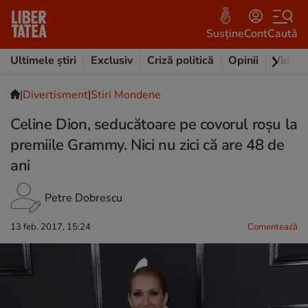
Susține
Cont
Caută
Ultimele știri
Exclusiv
Criză politică
Opinii
Video
|
Divertisment
|
Stiri Mondene
Celine Dion, seducătoare pe covorul roșu la
premiile Grammy. Nici nu zici că are 48 de
ani
Petre Dobrescu
13 feb. 2017, 15:24
Comentează