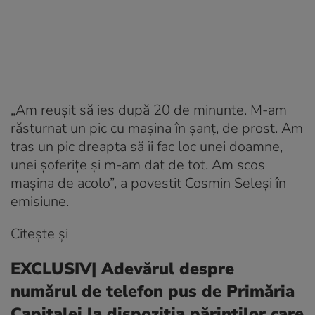
„Am reuşit să ies după 20 de minunte. M-am
răsturnat un pic cu maşina în şanţ, de prost. Am
tras un pic dreapta să îi fac loc unei doamne,
unei şoferiţe şi m-am dat de tot. Am scos
maşina de acolo”, a povestit Cosmin Seleşi în
emisiune.
Citește și
EXCLUSIV| Adevărul despre
numărul de telefon pus de Primăria
Capitalei la dispoziția părinților care