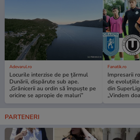
Adevarul.ro
Fanatik.ro
Locurile interzise de pe țărmul
Impresarii r
Dunării, dispărute sub ape.
de evoluțiile
„Grănicerii au ordin să împuște pe
din SuperLig
oricine se apropie de maluri”
„Vindem doa
PARTENERI