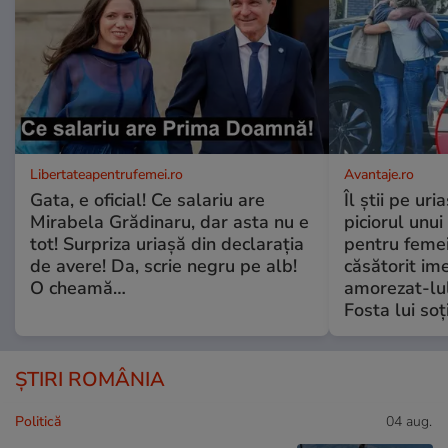
Libertateapentrufemei.ro
Avantaje.ro
Gata, e oficial! Ce salariu are
Îl știi pe ur
Mirabela Grădinaru, dar asta nu e
piciorul unui
tot! Surpriza uriașă din declarația
pentru femei
de avere! Da, scrie negru pe alb!
căsătorit ime
O cheamă…
amorezat-lul
Fosta lui soț
ȘTIRI ROMÂNIA
Politică
04 aug.