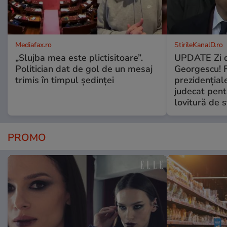
Mediafax.ro
StirileKanalD.ro
„Slujba mea este plictisitoare”.
UPDATE Zi d
Politician dat de gol de un mesaj
Georgescu! F
trimis în timpul ședinței
prezidențiale
judecat pent
lovitură de s
PROMO