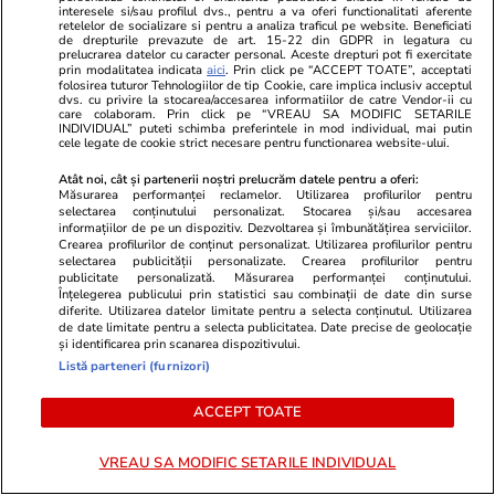
interesele si/sau profilul dvs., pentru a va oferi functionalitati aferente
salveze centrala de la
retelelor de socializare si pentru a analiza traficul pe website. Beneficiati
de drepturile prevazute de art. 15-22 din GDPR in legatura cu
Cernavodă. Când are loc
prelucrarea datelor cu caracter personal. Aceste drepturi pot fi exercitate
prin modalitatea indicata
aici
. Prin click pe “ACCEPT TOATE”, acceptati
operațiunea
folosirea tuturor Tehnologiilor de tip Cookie, care implica inclusiv acceptul
dvs. cu privire la stocarea/accesarea informatiilor de catre Vendor-ii cu
care colaboram. Prin click pe “VREAU SA MODIFIC SETARILE
INDIVIDUAL” puteti schimba preferintele in mod individual, mai putin
cele legate de cookie strict necesare pentru functionarea website-ului.
Opinii
13:21
Atât noi, cât și partenerii noștri prelucrăm datele pentru a oferi:
Măsurarea performanței reclamelor. Utilizarea profilurilor pentru
selectarea conținutului personalizat. Stocarea și/sau accesarea
Adormirea Maicii Domnului – o
informațiilor de pe un dispozitiv. Dezvoltarea și îmbunătățirea serviciilor.
Crearea profilurilor de conținut personalizat. Utilizarea profilurilor pentru
reflecție asupra unei mari
selectarea publicității personalizate. Crearea profilurilor pentru
publicitate personalizată. Măsurarea performanței conținutului.
sărbători
Înțelegerea publicului prin statistici sau combinații de date din surse
diferite. Utilizarea datelor limitate pentru a selecta conținutul. Utilizarea
de date limitate pentru a selecta publicitatea. Date precise de geolocație
și identificarea prin scanarea dispozitivului.
Listă parteneri (furnizori)
Opinii
05 aug.
ACCEPT TOATE
Auziți balastierele găinarilor
VREAU SA MODIFIC SETARILE INDIVIDUAL
cum încarcă la cutiile de