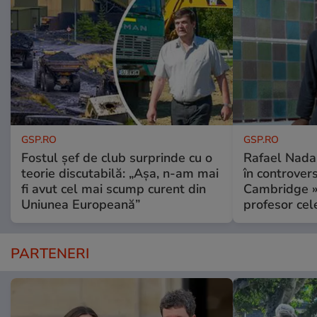
GSP.RO
GSP.RO
Fostul șef de club surprinde cu o
Rafael Nadal
teorie discutabilă: „Așa, n-am mai
în controver
fi avut cel mai scump curent din
Cambridge » 
Uniunea Europeană”
profesor cel
PARTENERI