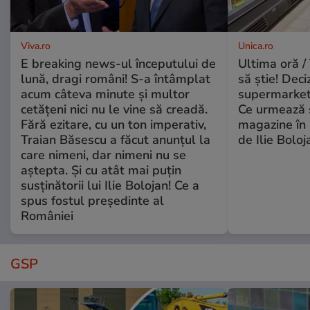
Viva.ro
Unica.ro
E breaking news-ul începutului de
Ultima oră / 
lună, dragi români! S-a întâmplat
să știe! Deci
acum câteva minute și multor
supermarketu
cetățeni nici nu le vine să creadă.
Ce urmează s
Fără ezitare, cu un ton imperativ,
magazine în 
Traian Băsescu a făcut anunțul la
de Ilie Boloj
care nimeni, dar nimeni nu se
aștepta. Și cu atât mai puțin
susținătorii lui Ilie Bolojan! Ce a
spus fostul președinte al
României
GSP