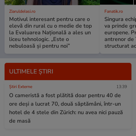
ZiaruldeIasi.ro
Fanatik.ro
Motivul interesant pentru care o
Singura echi
elevă din rural cu o medie de top
va prinde gr
la Evaluarea Națională a ales un
europene. Pr
liceu tehnologic. „Este o
antrenor de 
nebuloasă și pentru noi”
structurat ac
ULTIMELE ȘTIRI
Știri Externe
13:39
O cameristă a fost plătită doar pentru 40 de
ore deși a lucrat 70, două săptămâni, într-un
hotel de 4 stele din Zürich: nu avea nici pauză
de masă