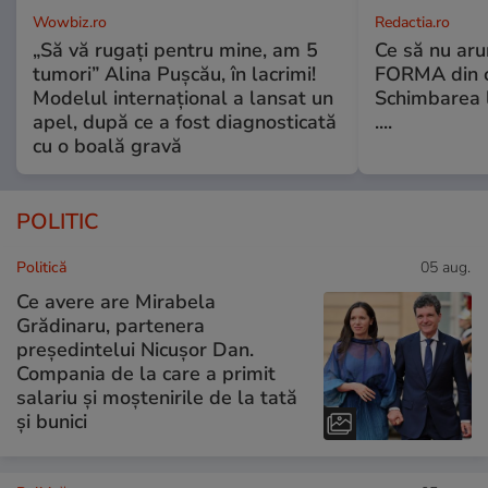
Wowbiz.ro
Redactia.ro
„Să vă rugați pentru mine, am 5
Ce să nu aru
tumori” Alina Pușcău, în lacrimi!
FORMA din c
Modelul internațional a lansat un
Schimbarea l
apel, după ce a fost diagnosticată
....
cu o boală gravă
POLITIC
Politică
05 aug.
Ce avere are Mirabela
Grădinaru, partenera
președintelui Nicușor Dan.
Compania de la care a primit
salariu și moștenirile de la tată
și bunici