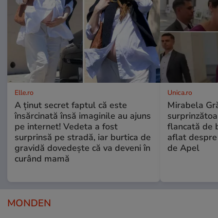
Elle.ro
Unica.ro
A ținut secret faptul că este
Mirabela Gră
însărcinată însă imaginile au ajuns
surprinzătoar
pe internet! Vedeta a fost
flancată de 
surprinsă pe stradă, iar burtica de
aflat despre
gravidă dovedește că va deveni în
de Apel
curând mamă
MONDEN