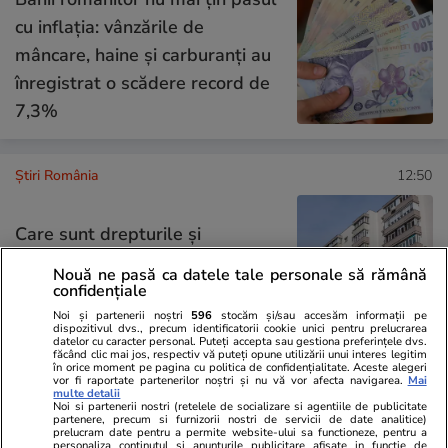
cu inflația: vânzările de
mâncare, haine și carburanți au
înregistrat o scădere record de
7,3%
Știri România
12:50
Care sunt drepturile şi
obligaţiile tale la bloc, conform
Nouă ne pasă ca datele tale personale să rămână
legii asociaţiilor de proprietari
confidențiale
Noi și partenerii noștri
596
stocăm și/sau accesăm informații pe
dispozitivul dvs., precum identificatorii cookie unici pentru prelucrarea
datelor cu caracter personal. Puteți accepta sau gestiona preferințele dvs.
făcând clic mai jos, respectiv vă puteți opune utilizării unui interes legitim
în orice moment pe pagina cu politica de confidențialitate. Aceste alegeri
vor fi raportate partenerilor noștri și nu vă vor afecta navigarea.
Mai
Știri România
12:03
multe detalii
Noi si partenerii nostri (retelele de socializare si agentiile de publicitate
Cele patru barje vor fi
partenere, precum si furnizorii nostri de servicii de date analitice)
prelucram date pentru a permite website-ului sa functioneze, pentru a
scufundate azi în Dunăre, ca să
personaliza continutul si anunturile publicitare afisate in functie de