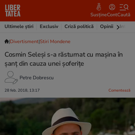
Susține
Cont
Caută
Ultimele știri
Exclusiv
Criză politică
Opinii
Intervi
|
Divertisment
|
Stiri Mondene
Cosmin Seleşi s-a răsturnat cu mașina în
șanț din cauza unei șoferițe
Petre Dobrescu
28 feb. 2018, 13:17
Comentează