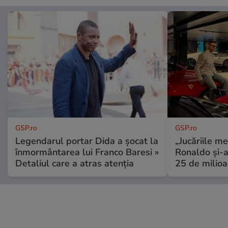
GSP.ro
GSP.ro
Legendarul portar Dida a șocat la
„Jucăriile me
înmormântarea lui Franco Baresi »
Ronaldo și-a
Detaliul care a atras atenția
25 de milioa