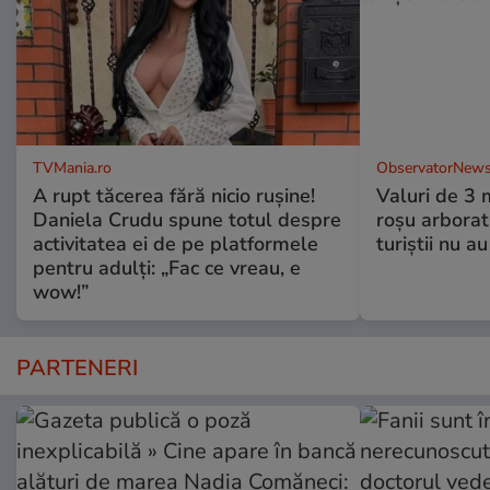
TVMania.ro
ObservatorNews
A rupt tăcerea fără nicio rușine!
Valuri de 3 m
Daniela Crudu spune totul despre
roşu arborat.
activitatea ei de pe platformele
turiştii nu a
pentru adulți: „Fac ce vreau, e
wow!”
PARTENERI