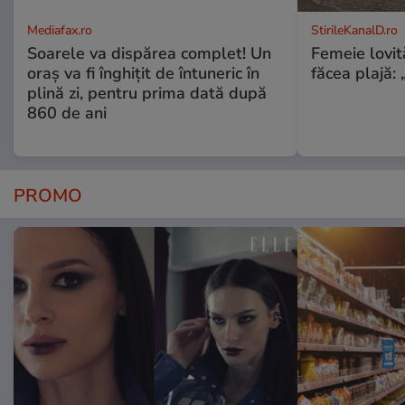
Mediafax.ro
StirileKanalD.ro
Soarele va dispărea complet! Un
Femeie lovit
oraș va fi înghițit de întuneric în
făcea plajă: „
plină zi, pentru prima dată după
860 de ani
PROMO