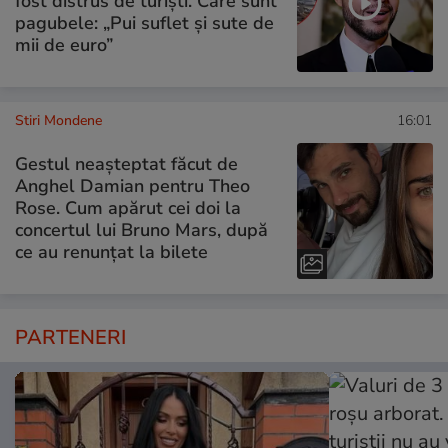
fost distrus de turiști. Care sunt
pagubele: „Pui suflet și sute de
mii de euro”
Stiri Mondene
16:01
Gestul neașteptat făcut de
Anghel Damian pentru Theo
Rose. Cum apărut cei doi la
concertul lui Bruno Mars, după
ce au renunțat la bilete
PARTENERI