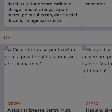
detaliu uluitor despre cariera ei
comentarii
atrage imediat atenția. Apare
mereu pe micul ecran, dar e altfel
decât își imaginează mulți
GSP
GSP.RO
GSP.RO
A făcut striptease pentru Mutu,
Haaland și-a