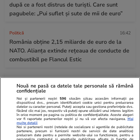
după ce a fost distrus de turiști. Care sunt
pagubele: „Pui suflet și sute de mii de euro”
Politică
16:42
România obține 2,15 miliarde de euro de la
NATO. Alianța extinde rețeaua de conducte de
combustibil pe Flancul Estic
Tehnologie
16:30
Nouă ne pasă ca datele tale personale să rămână
Un pastor din SUA dă în judecată OpenAI:
confidențiale
„Dumnezeu nu a proiectat corpul tău să
Noi și partenerii noștri
596
stocăm și/sau accesăm informații pe
dispozitivul dvs., precum identificatorii cookie unici pentru prelucrarea
eșueze la nesfârșit“
datelor cu caracter personal. Puteți accepta sau gestiona preferințele dvs.
făcând clic mai jos, respectiv vă puteți opune utilizării unui interes legitim
în orice moment pe pagina cu politica de confidențialitate. Aceste alegeri
vor fi raportate partenerilor noștri și nu vă vor afecta navigarea.
Mai
multe detalii
Citește mai multe
Noi si partenerii nostri (retelele de socializare si agentiile de publicitate
partenere, precum si furnizorii nostri de servicii de date analitice)
prelucram date pentru a permite website-ului sa functioneze, pentru a
personaliza continutul si anunturile publicitare afisate in functie de