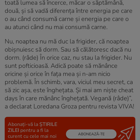
toată lumea să încerce, măcar o săptămână,
două, și să vadă diferența între energia pe care
o au când consumă carne și energia pe care o
au atunci când nu mai consumă carne.
Nu, noaptea nu mă duc la frigider, că noaptea
obișnuiesc să dorm. Sau să călătoresc dacă nu
dorm. (râde) În orice caz, nu stau la frigider. Nu
sunt pofticioasă. Adică poate să mănânce
oricine și orice în fața mea și n-am nicio
problemă. În schimb, vara, viciul meu secret, ca
să zic așa, este înghețata. Și mai am niște cheat
days în care mănânc înghețată. Vegană (râde)”,
a declarat Loredana Groza pentru revista VIVA!
Abonați-vă la
ȘTIRILE
ZILEI
pentru a fi la
ABONEAZĂ-TE
curent cu cele mai noi