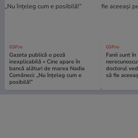
GSP.ro
GSP.ro
Gazeta publică o poză
Fanii sunt în 
inexplicabilă » Cine apare în
nerecunoscut
bancă alături de marea Nadia
doctorul ved
Comăneci: „Nu înțeleg cum e
să fie aceea
posibilă!”