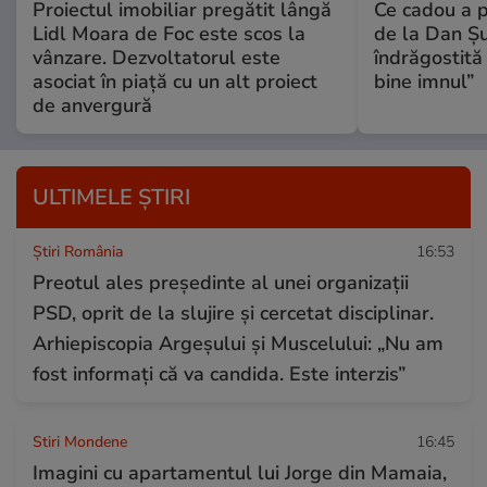
Proiectul imobiliar pregătit lângă
Ce cadou a p
Lidl Moara de Foc este scos la
de la Dan Ș
vânzare. Dezvoltatorul este
îndrăgostită
asociat în piață cu un alt proiect
bine imnul”
de anvergură
ULTIMELE ȘTIRI
Știri România
16:53
Preotul ales președinte al unei organizații
PSD, oprit de la slujire și cercetat disciplinar.
Arhiepiscopia Argeșului și Muscelului: „Nu am
fost informați că va candida. Este interzis”
Stiri Mondene
16:45
Imagini cu apartamentul lui Jorge din Mamaia,