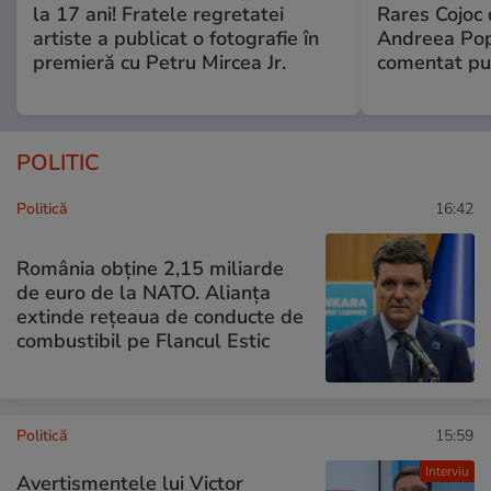
la 17 ani! Fratele regretatei
Rares Cojoc 
artiste a publicat o fotografie în
Andreea Pop
premieră cu Petru Mircea Jr.
comentat pub
POLITIC
Politică
16:42
România obține 2,15 miliarde
de euro de la NATO. Alianța
extinde rețeaua de conducte de
combustibil pe Flancul Estic
Politică
15:59
Interviu
Avertismentele lui Victor