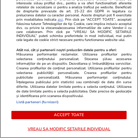
interesele si/sau profilul dvs., pentru a va oferi functionalitati aferente
TRENDING
retelelor de socializare si pentru a analiza traficul pe website. Beneficiati
de drepturile prevazute de art. 15-22 din GDPR in legatura cu
prelucrarea datelor cu caracter personal. Aceste drepturi pot fi exercitate
Știri România
07:00
prin modalitatea indicata
aici
. Prin click pe “ACCEPT TOATE”, acceptati
folosirea tuturor Tehnologiilor de tip Cookie, care implica inclusiv acceptul
Atacul cibernetic de la ANCPI scoate din
dvs. cu privire la stocarea/accesarea informatiilor de catre Vendor-ii cu
care colaboram. Prin click pe “VREAU SA MODIFIC SETARILE
umbră rețeaua de firme cu relații politice care
INDIVIDUAL” puteti schimba preferintele in mod individual, mai putin
cele legate de cookie strict necesare pentru functionarea website-ului.
digitalizează instituții din România. Carlo Burci,
Atât noi, cât și partenerii noștri prelucrăm datele pentru a oferi:
Radu Negrescu și Frank Timiș, implicați în
Măsurarea performanței reclamelor. Utilizarea profilurilor pentru
selectarea conținutului personalizat. Stocarea și/sau accesarea
„dezvoltarea platformelor” de la Cadastru
informațiilor de pe un dispozitiv. Dezvoltarea și îmbunătățirea serviciilor.
Crearea profilurilor de conținut personalizat. Utilizarea profilurilor pentru
selectarea publicității personalizate. Crearea profilurilor pentru
publicitate personalizată. Măsurarea performanței conținutului.
Știri România
10:28
Înțelegerea publicului prin statistici sau combinații de date din surse
diferite. Utilizarea datelor limitate pentru a selecta conținutul. Utilizarea
Sute de permise de conducere românești erau
de date limitate pentru a selecta publicitatea. Date precise de geolocație
și identificarea prin scanarea dispozitivului.
să fie transformate în hârtie igienică în
Listă parteneri (furnizori)
Republica Moldova: traseul de la Vaslui la
ACCEPT TOATE
gunoiul din Porumbeni
VREAU SA MODIFIC SETARILE INDIVIDUAL
Știri România
07:00