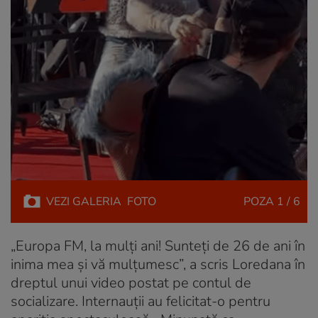
VEZI
GALERIA
FOTO
POZA
1 / 6
„Europa FM, la mulți ani! Sunteți de 26 de ani în
inima mea și vă mulțumesc”, a scris Loredana în
dreptul unui video postat pe contul de
socializare. Internauții au felicitat-o pentru