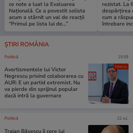
ce note a luat la Evaluarea
rezistat. La 
Națională. Ce a povestit solista
despărțirea 
acum a stârnit un val de reacții
cum a răspu
“Primul pe lista lui de…”
întrebare i
ȘTIRI ROMÂNIA
Politică
15:59
Interviu
Avertismentele lui Victor
Negrescu privind colaborarea cu
AUR: E un partid extremist. Nu
va pierde din sprijinul popular
dacă intră la guvernare
Politică
22 iul.
Traian Băsescu îi cere lui