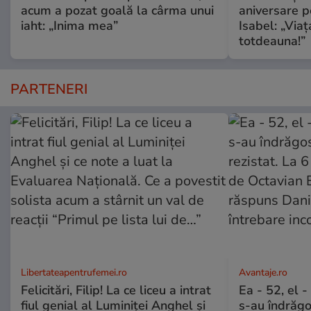
acum a pozat goală la cârma unui
aniversare pe
iaht: „Inima mea”
Isabel: „Via
totdeauna!”
PARTENERI
Libertateapentrufemei.ro
Avantaje.ro
Felicitări, Filip! La ce liceu a intrat
Ea - 52, el 
fiul genial al Luminiței Anghel și
s-au îndrăgos