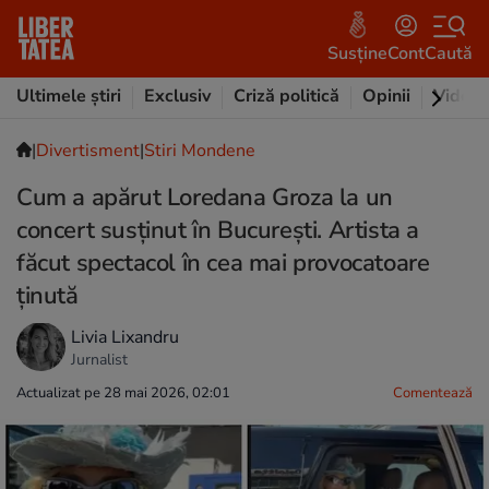
Susține
Cont
Caută
Ultimele știri
Exclusiv
Criză politică
Opinii
Video
|
Divertisment
|
Stiri Mondene
Cum a apărut Loredana Groza la un
concert susținut în București. Artista a
făcut spectacol în cea mai provocatoare
ținută
Livia Lixandru
Jurnalist
Actualizat pe 28 mai 2026, 02:01
Comentează