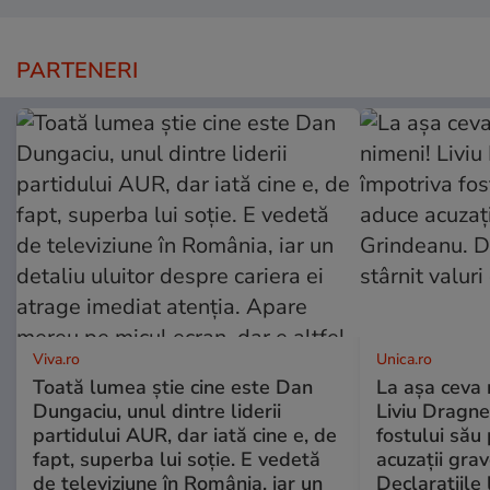
PARTENERI
Viva.ro
Unica.ro
Toată lumea știe cine este Dan
La așa ceva 
Dungaciu, unul dintre liderii
Liviu Dragne
partidului AUR, dar iată cine e, de
fostului său 
fapt, superba lui soție. E vedetă
acuzații grav
de televiziune în România, iar un
Declarațiile 