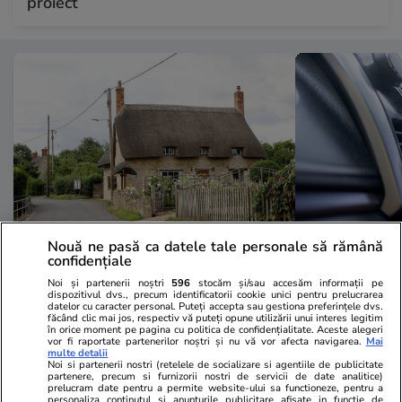
proiect
Nouă ne pasă ca datele tale personale să rămână
Lifestyle
19:48
Lifestyle
confidențiale
Situație incredibilă în Marea
Un cuplu de t
Noi și partenerii noștri
596
stocăm și/sau accesăm informații pe
dispozitivul dvs., precum identificatorii cookie unici pentru prelucrarea
Britanie după ce un întreg sat a
din cauza aer
datelor cu caracter personal. Puteți accepta sau gestiona preferințele dvs.
făcând clic mai jos, respectiv vă puteți opune utilizării unui interes legitim
în orice moment pe pagina cu politica de confidențialitate. Aceste alegeri
decis să voteze separarea
Grecia. Cum 
vor fi raportate partenerilor noștri și nu vă vor afecta navigarea.
Mai
multe detalii
definitivă de restul țării
Noi si partenerii nostri (retelele de socializare si agentiile de publicitate
partenere, precum si furnizorii nostri de servicii de date analitice)
prelucram date pentru a permite website-ului sa functioneze, pentru a
personaliza continutul si anunturile publicitare afisate in functie de