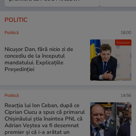
POLITIC
Politică
18:00
Exclusiv
Nicușor Dan, fără nicio zi de
concediu de la începutul
mandatului. Explicațiile
Președinției
Politică
14:56
Reacția lui Ion Ceban, după ce
Ciprian Ciucu a spus că primarul
Chișinăului știa înaintea PNL că
Adrian Veștea va fi desemnat
premier și că i-a arătat un