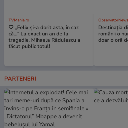
TVMania.ro
ObservatorNews
🤍 „Felix și-a dorit asta, în caz
Destinaţia d
că…” La exact un an de la
românii o nu
tragedie, Mihaela Rădulescu a
doar o oră d
făcut public totul!
PARTENERI