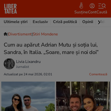
Susține
Cont
Caută
Ultimele știri
Exclusiv
Criză politică
Opinii
Video
|
Divertisment
|
Stiri Mondene
Cum au apărut Adrian Mutu și soția lui,
Sandra, în Italia. „Soare, mare și noi doi”
Livia Lixandru
Jurnalist
Actualizat pe 24 mai 2026, 02:01
Comentează