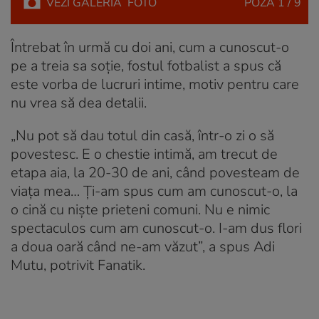
VEZI
GALERIA
FOTO
POZA
1 / 9
Întrebat în urmă cu doi ani, cum a cunoscut-o
pe a treia sa soție, fostul fotbalist a spus că
este vorba de lucruri intime, motiv pentru care
nu vrea să dea detalii.
„Nu pot să dau totul din casă, într-o zi o să
povestesc. E o chestie intimă, am trecut de
etapa aia, la 20-30 de ani, când povesteam de
viața mea… Ți-am spus cum am cunoscut-o, la
o cină cu niște prieteni comuni. Nu e nimic
spectaculos cum am cunoscut-o. I-am dus flori
a doua oară când ne-am văzut”, a spus Adi
Mutu, potrivit Fanatik.