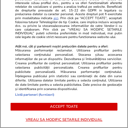
interesele si/sau profilul dvs., pentru a va oferi functionalitati aferente
retelelor de socializare si pentru a analiza traficul pe website. Beneficiati
de drepturile prevazute de art. 15-22 din GDPR in legatura cu
prelucrarea datelor cu caracter personal. Aceste drepturi pot fi exercitate
Vacanțe și Cultură
10:00
prin modalitatea indicata
aici
. Prin click pe “ACCEPT TOATE”, acceptati
folosirea tuturor Tehnologiilor de tip Cookie, care implica inclusiv acceptul
dvs. cu privire la stocarea/accesarea informatiilor de catre Vendor-ii cu
care colaboram. Prin click pe “VREAU SA MODIFIC SETARILE
Mesaje de Sfântul Ilie 2026.
INDIVIDUAL” puteti schimba preferintele in mod individual, mai putin
cele legate de cookie strict necesare pentru functionarea website-ului.
Urări și felicitări de Sfântul Ilie
Atât noi, cât și partenerii noștri prelucrăm datele pentru a oferi:
2026
Măsurarea performanței reclamelor. Utilizarea profilurilor pentru
selectarea conținutului personalizat. Stocarea și/sau accesarea
informațiilor de pe un dispozitiv. Dezvoltarea și îmbunătățirea serviciilor.
Crearea profilurilor de conținut personalizat. Utilizarea profilurilor pentru
selectarea publicității personalizate. Crearea profilurilor pentru
publicitate personalizată. Măsurarea performanței conținutului.
Vacanțe și Cultură
17 iul.
Înțelegerea publicului prin statistici sau combinații de date din surse
diferite. Utilizarea datelor limitate pentru a selecta conținutul. Utilizarea
de date limitate pentru a selecta publicitatea. Date precise de geolocație
și identificarea prin scanarea dispozitivului.
Ce nume se sărbătoresc de
Listă parteneri (furnizori)
Sfântul Ilie. Cui îi spunem La
ACCEPT TOATE
Mulți Ani
VREAU SA MODIFIC SETARILE INDIVIDUAL