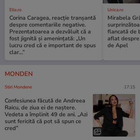
Elle.ro
Unica.ro
Corina Caragea, reacție tranșantă
Mirabela Gră
despre comentariile negative.
surprinzătoar
Prezentatoarea a dezvăluit că a
flancată de 
fost jignită și amenințată: „Un
aflat despre
lucru cred că e important de spus
de Apel
clar...”
MONDEN
Stiri Mondene
17:15
Confesiunea făcută de Andreea
Raicu, de ziua ei de naștere.
Vedeta a împlinit 49 de ani. „Azi
sunt fericită că pot să spun ce
cred”