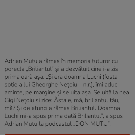
Adrian Mutu a rămas în memoria tuturor cu
porecla „Briliantul” și a dezvăluit cine i-a zis
prima oară așa. „Și era doamna Luchi (fosta
soție a lui Gheorghe Nețoiu – n.r.), îmi aduc
aminte, pe margine și se uita așa. Se uită la nea
Gigi Nețoiu și zice: Ăsta e, mă, briliantul tău,
mă? Și de atunci a rămas Briliantul. Doamna
Luchi mi-a spus prima dată Briliantul”, a spus
Adrian Mutu la podcastul „DON MUTU”.