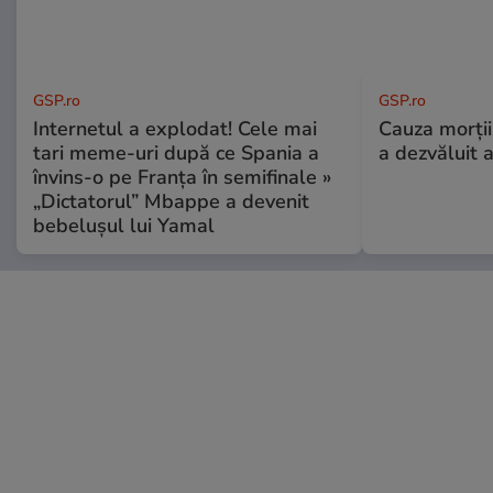
GSP.ro
GSP.ro
Internetul a explodat! Cele mai
Cauza morții
tari meme-uri după ce Spania a
a dezvăluit 
învins-o pe Franța în semifinale »
„Dictatorul” Mbappe a devenit
bebelușul lui Yamal