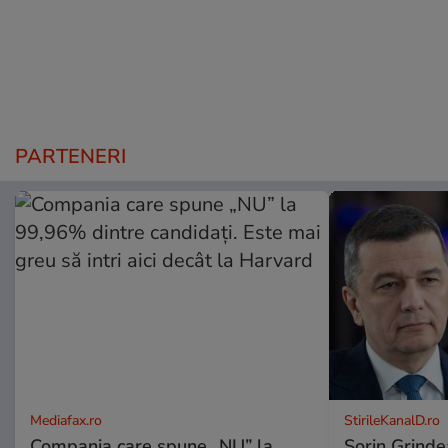
PARTENERI
Mediafax.ro
StirileKanalD.ro
Compania care spune „NU” la
Sorin Grinde