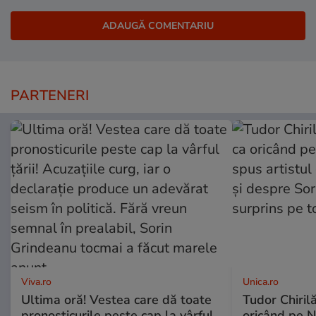
PARTENERI
Viva.ro
Unica.ro
Ultima oră! Vestea care dă toate
Tudor Chiril
pronosticurile peste cap la vârful
oricând pe N