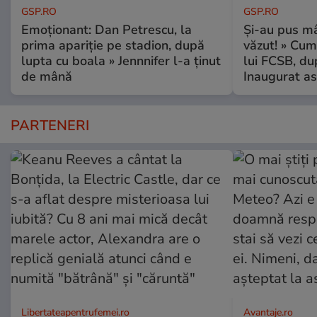
GSP.RO
GSP.RO
Emoționant: Dan Petrescu, la
Și-au pus mâ
prima apariție pe stadion, după
văzut! » Cum
lupta cu boala » Jennnifer l-a ținut
lui FCSB, du
de mână
Inaugurat as
PARTENERI
Libertateapentrufemei.ro
Avantaje.ro