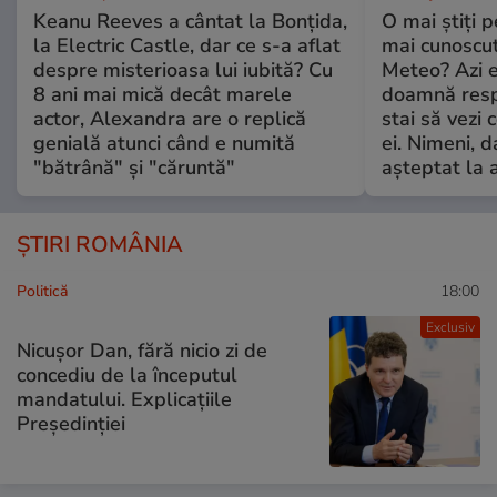
Keanu Reeves a cântat la Bonțida,
O mai știți 
la Electric Castle, dar ce s-a aflat
mai cunoscu
despre misterioasa lui iubită? Cu
Meteo? Azi e
8 ani mai mică decât marele
doamnă respe
actor, Alexandra are o replică
stai să vezi 
genială atunci când e numită
ei. Nimeni, d
"bătrână" și "căruntă"
așteptat la 
ȘTIRI ROMÂNIA
Politică
18:00
Exclusiv
Nicușor Dan, fără nicio zi de
concediu de la începutul
mandatului. Explicațiile
Președinției