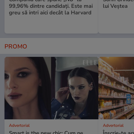
99,96% dintre candidați. Este mai
lui Veștea
greu să intri aici decât la Harvard
PROMO
Advertorial
Advertorial
Smart is the new chic: Cum ne
Înscrie-te ac