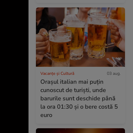
Vacanțe și Cultură
03 aug.
Orașul italian mai puțin
cunoscut de turiști, unde
barurile sunt deschide până
la ora 01:30 și o bere costă 5
euro