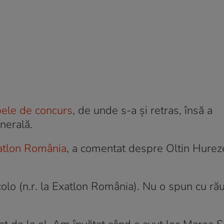
bele de concurs
, de unde s-a și retras, însă a
nerală.
xatlon România
, a comentat despre Oltin Hure
olo (n.r. la Exatlon România). Nu o spun cu ră