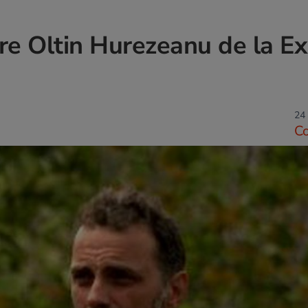
pre Oltin Hurezeanu de la Ex
24 
C