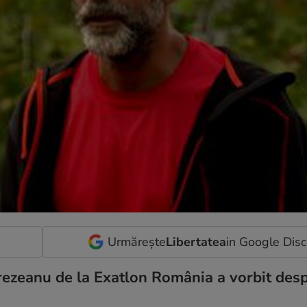
Urmărește
Libertatea
in Google Dis
urezeanu de la Exatlon România a vorbit desp