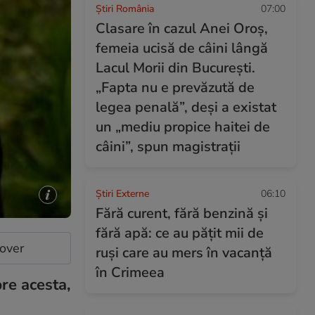
Știri România
07:00
Clasare în cazul Anei Oroş,
femeia ucisă de câini lângă
Lacul Morii din Bucureşti.
„Fapta nu e prevăzută de
legea penală”, deşi a existat
un „mediu propice haitei de
câini”, spun magistraţii
Știri Externe
06:10
Fără curent, fără benzină și
fără apă: ce au pățit mii de
cover
ruși care au mers în vacanță
în Crimeea
re acesta,