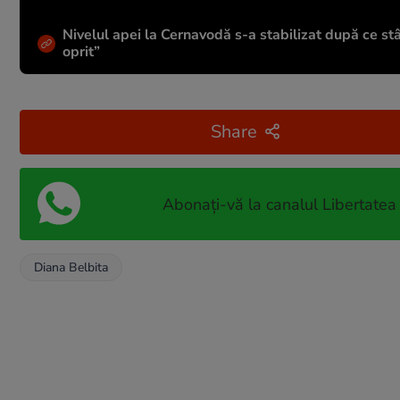
Nivelul apei la Cernavodă s-a stabilizat după ce stâ
oprit”
Share
Abonați-vă la canalul Libertatea
Diana Belbita