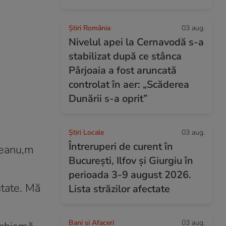
Știri România
03 aug.
Nivelul apei la Cernavodă s-a
stabilizat după ce stânca
Pârjoaia a fost aruncată
controlat în aer: „Scăderea
Dunării s-a oprit”
Știri Locale
03 aug.
Întreruperi de curent în
zeanu,m
București, Ilfov și Giurgiu în
perioada 3-9 august 2026.
utate. Mă
Lista străzilor afectate
Bani și Afaceri
03 aug.