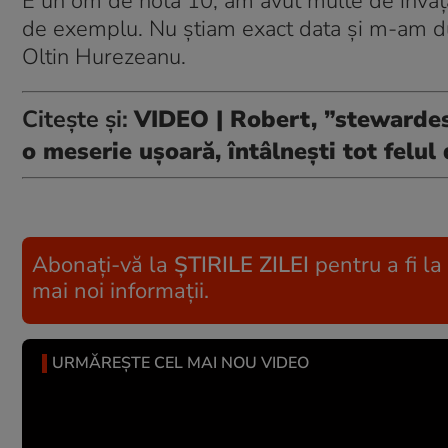
E un om de nota 10, am avut multe de învăța
de exemplu. Nu știam exact data și m-am dus
Oltin Hurezeanu.
Citește și:
VIDEO | Robert, ”stewardesa 
o meserie ușoară, întâlnești tot felu
Abonați-vă la
ȘTIRILE ZILEI
pentru a fi la
mai noi informații.
URMĂREȘTE CEL MAI NOU VIDEO