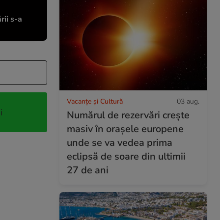
rii s-a
Vacanțe și Cultură
03 aug.
i
Numărul de rezervări crește
masiv în orașele europene
unde se va vedea prima
eclipsă de soare din ultimii
27 de ani