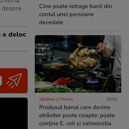
Schismă,
Cine poate retrage banii din
ă despre
contul unei persoane
decedate
u e deloc
Sănătate și Fitness
05:50
Produsul banal care devine
otrăvitor peste noapte: poate
conține E. coli și salmonella