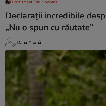
|
Divertisment
|
Stiri Mondene
Declarații incredibile des
„Nu o spun cu răutate”
Dana Aramă