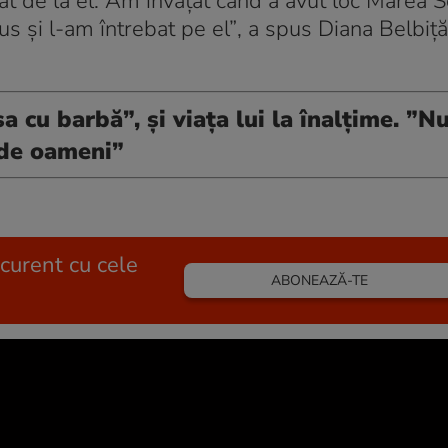
t de la el. Am învățat când a avut loc Marea 
 și l-am întrebat pe el”
, a spus Diana Belbiț
cu barbă”, și viața lui la înalțime. ”N
l de oameni”
 curent cu cele
ABONEAZĂ-TE