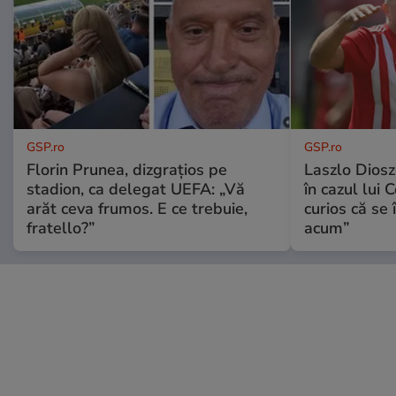
GSP.ro
GSP.ro
Florin Prunea, dizgrațios pe
Laszlo Diosz
stadion, ca delegat UEFA: „Vă
în cazul lui 
arăt ceva frumos. E ce trebuie,
curios că se
fratello?”
acum”