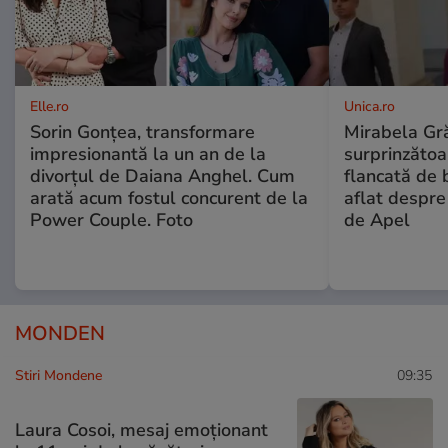
Elle.ro
Unica.ro
Sorin Gonțea, transformare
Mirabela Gră
impresionantă la un an de la
surprinzătoar
divorțul de Daiana Anghel. Cum
flancată de 
arată acum fostul concurent de la
aflat despre
Power Couple. Foto
de Apel
MONDEN
Stiri Mondene
09:35
Laura Cosoi, mesaj emoționant