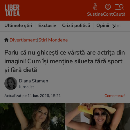
Susține
Cont
Caută
Ultimele știri
Exclusiv
Criză politică
Opinii
Intervi
|
Divertisment
|
Stiri Mondene
Pariu că nu ghicești ce vârstă are actrița din
imagini! Cum își menține silueta fără sport
și fără dietă
Diana Stamen
Jurnalist
Actualizat pe 11 iun. 2026, 15:21
Comentează