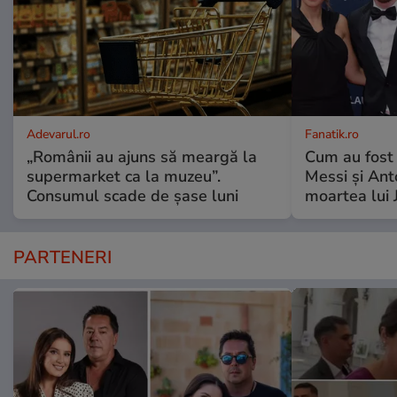
Adevarul.ro
Fanatik.ro
„Românii au ajuns să meargă la
Cum au fost 
supermarket ca la muzeu”.
Messi și An
Consumul scade de șase luni
moartea lui 
PARTENERI