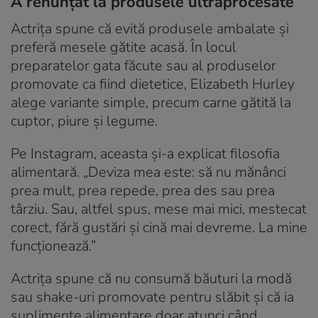
A renunțat la produsele ultraprocesate
Actrița spune că evită produsele ambalate și
preferă mesele gătite acasă. În locul
preparatelor gata făcute sau al produselor
promovate ca fiind dietetice, Elizabeth Hurley
alege variante simple, precum carne gătită la
cuptor, piure și legume.
Pe Instagram, aceasta și-a explicat filosofia
alimentară. „Deviza mea este: să nu mănânci
prea mult, prea repede, prea des sau prea
târziu. Sau, altfel spus, mese mai mici, mestecat
corect, fără gustări și cină mai devreme. La mine
funcționează.”
Actrița spune că nu consumă băuturi la modă
sau shake-uri promovate pentru slăbit și că ia
suplimente alimentare doar atunci când