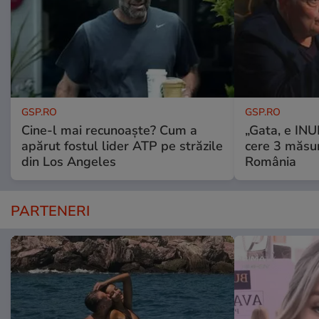
GSP.RO
GSP.RO
Cine-l mai recunoaște? Cum a
„Gata, e IN
apărut fostul lider ATP pe străzile
cere 3 măsu
din Los Angeles
România
PARTENERI