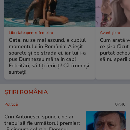
Libertateapentrufemei.ro
Avantaje.ro
Gata, nu se mai ascund, e cuplul
Cum arată v
momentului în România! A ieșit
ce și-a făcut
soarele și pe strada ei, iar lui i-a
purtat ochel
pus Dumnezeu mâna în cap!
să nu sperii c
Felicitări, să fiți fericiți! Că frumoși
sunteți!
ȘTIRI ROMÂNIA
Politică
07:46
Crin Antonescu spune cine ar
trebui să fie următorul premier:
„E singura soluție. Domnul