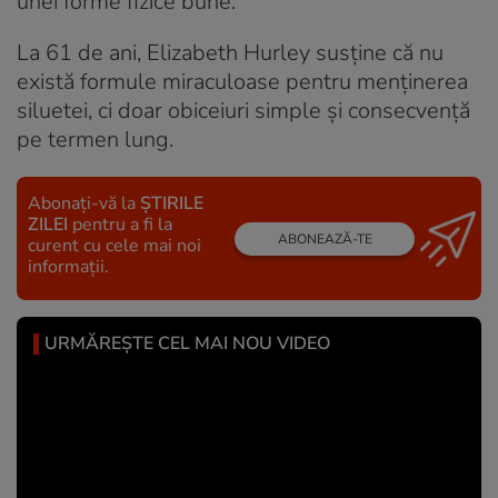
unei forme fizice bune.
La 61 de ani, Elizabeth Hurley susține că nu
există formule miraculoase pentru menținerea
siluetei, ci doar obiceiuri simple și consecvență
pe termen lung.
Abonați-vă la
ȘTIRILE
ZILEI
pentru a fi la
ABONEAZĂ-TE
curent cu cele mai noi
informații.
URMĂREȘTE CEL MAI NOU VIDEO