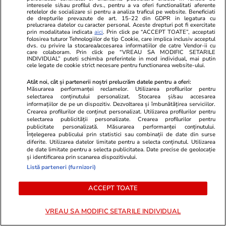
interesele si/sau profilul dvs., pentru a va oferi functionalitati aferente
retelelor de socializare si pentru a analiza traficul pe website. Beneficiati
Mediafax.ro
StirileKanalD.ro
de drepturile prevazute de art. 15-22 din GDPR in legatura cu
Buruiana pe care ar trebui să o ții
UPDATE Zi d
prelucrarea datelor cu caracter personal. Aceste drepturi pot fi exercitate
prin modalitatea indicata
aici
. Prin click pe “ACCEPT TOATE”, acceptati
departe de grădină cu orice preț
Georgescu! F
folosirea tuturor Tehnologiilor de tip Cookie, care implica inclusiv acceptul
dvs. cu privire la stocarea/accesarea informatiilor de catre Vendor-ii cu
și cum previi apariția ei
prezidențiale
care colaboram. Prin click pe “VREAU SA MODIFIC SETARILE
judecat pent
INDIVIDUAL” puteti schimba preferintele in mod individual, mai putin
cele legate de cookie strict necesare pentru functionarea website-ului.
lovitură de s
Atât noi, cât și partenerii noștri prelucrăm datele pentru a oferi:
Măsurarea performanței reclamelor. Utilizarea profilurilor pentru
selectarea conținutului personalizat. Stocarea și/sau accesarea
PROMO
informațiilor de pe un dispozitiv. Dezvoltarea și îmbunătățirea serviciilor.
Crearea profilurilor de conținut personalizat. Utilizarea profilurilor pentru
selectarea publicității personalizate. Crearea profilurilor pentru
publicitate personalizată. Măsurarea performanței conținutului.
Înțelegerea publicului prin statistici sau combinații de date din surse
diferite. Utilizarea datelor limitate pentru a selecta conținutul. Utilizarea
de date limitate pentru a selecta publicitatea. Date precise de geolocație
și identificarea prin scanarea dispozitivului.
Listă parteneri (furnizori)
ACCEPT TOATE
VREAU SA MODIFIC SETARILE INDIVIDUAL