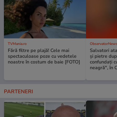
TVMania.ro
ObservatorNews
Fără filtre pe plajă! Cele mai
Salvatori at
spectaculoase poze cu vedetele
şi pietre dup
noastre în costum de baie [FOTO]
confundaţi 
neagră", în C
PARTENERI