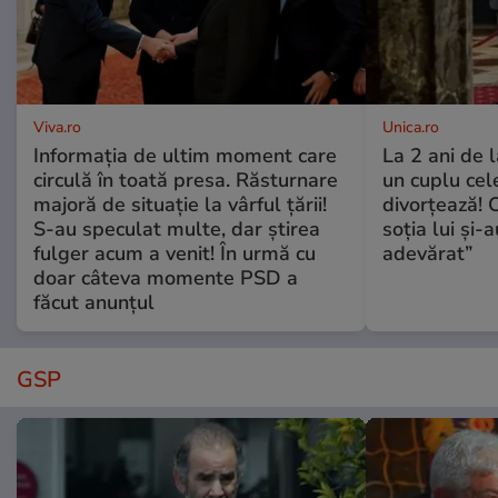
Viva.ro
Unica.ro
Informația de ultim moment care
La 2 ani de 
circulă în toată presa. Răsturnare
un cuplu ce
majoră de situație la vârful țării!
divorțează! C
S-au speculat multe, dar știrea
soția lui și-
fulger acum a venit! În urmă cu
adevărat”
doar câteva momente PSD a
făcut anunțul
GSP