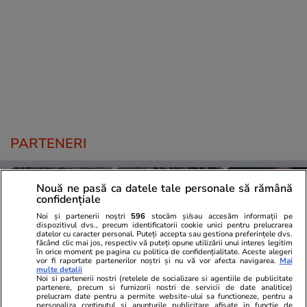
PARTENERI
Nouă ne pasă ca datele tale personale să rămână
confidențiale
Noi și partenerii noștri
596
stocăm și/sau accesăm informații pe
dispozitivul dvs., precum identificatorii cookie unici pentru prelucrarea
datelor cu caracter personal. Puteți accepta sau gestiona preferințele dvs.
făcând clic mai jos, respectiv vă puteți opune utilizării unui interes legitim
în orice moment pe pagina cu politica de confidențialitate. Aceste alegeri
vor fi raportate partenerilor noștri și nu vă vor afecta navigarea.
Mai
multe detalii
Noi si partenerii nostri (retelele de socializare si agentiile de publicitate
partenere, precum si furnizorii nostri de servicii de date analitice)
prelucram date pentru a permite website-ului sa functioneze, pentru a
personaliza continutul si anunturile publicitare afisate in functie de