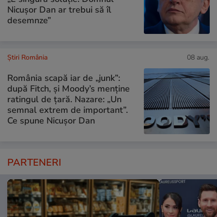
Nicușor Dan ar trebui să îl
desemnze”
Știri România
08 aug.
România scapă iar de „junk”:
după Fitch, și Moody’s menține
ratingul de țară. Nazare: „Un
semnal extrem de important”.
Ce spune Nicușor Dan
PARTENERI