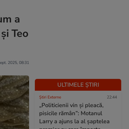
Cum a
 și Teo
sept. 2025, 08:31
ULTIMELE ȘTIRI
Știri Externe
22:44
„Politicienii vin și pleacă,
pisicile rămân”: Motanul
Larry a ajuns la al șaptelea