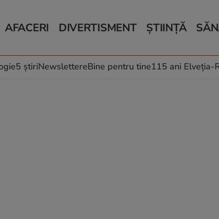
AFACERI
DIVERTISMENT
ȘTIINȚĂ
SĂN
Bani și Afaceri
Monden
Știri Știință
Știri 
Auto
Horoscop
Schimbări climati
Relații
Locuri de muncă
Muzică și Filme
Rețete
ogie
5 știri
Newslettere
Bine pentru tine
115 ani Elveția
Imobiliare.ro
Vacanțe și Cultură
Fructe
eJobs.ro
Îngriji