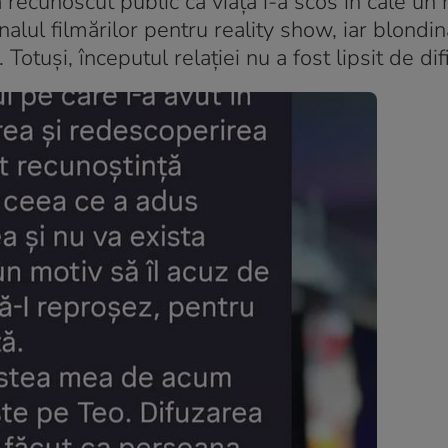
recunoscut public că viața i-a scos în cale un
nalul filmărilor pentru reality show, iar blondin
Totuși, începutul relației nu a fost lipsit de difi