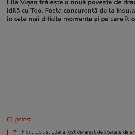
Ella Vișan trăiește o nouă poveste de dr
idilă cu Teo. Fosta concurentă de la Insula 
în cele mai dificile momente și pe care îl 
Cuprins:
Noul iubit al Ellei a fost deranjat de scenele de am