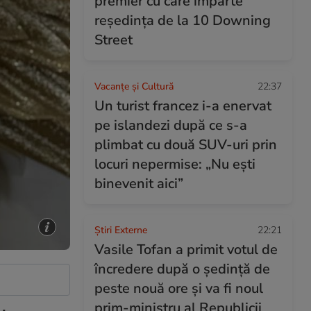
premier cu care împarte
reședința de la 10 Downing
Street
Vacanțe și Cultură
22:37
Un turist francez i-a enervat
pe islandezi după ce s-a
plimbat cu două SUV-uri prin
locuri nepermise: „Nu ești
binevenit aici”
Știri Externe
22:21
Vasile Tofan a primit votul de
încredere după o ședință de
peste nouă ore și va fi noul
prim-ministru al Republicii