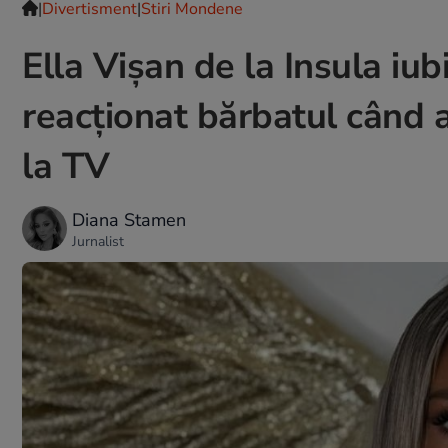
|
Divertisment
|
Stiri Mondene
Ella Vișan de la Insula iub
reacționat bărbatul când a
la TV
Diana Stamen
Jurnalist