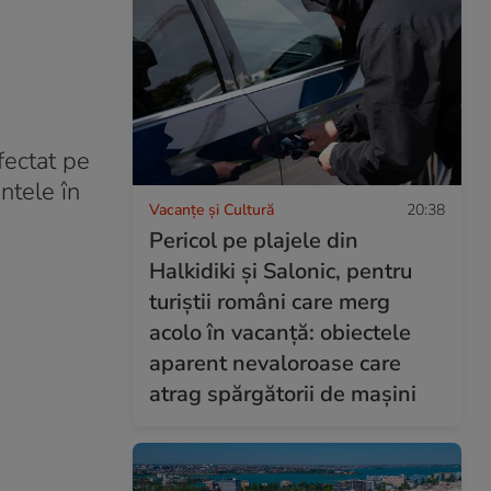
afectat pe
ntele în
Vacanțe și Cultură
20:38
Pericol pe plajele din
Halkidiki și Salonic, pentru
turiștii români care merg
acolo în vacanță: obiectele
aparent nevaloroase care
atrag spărgătorii de mașini