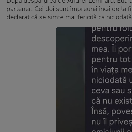
După despărțirea de Andrei Lemnaru, Ella a 
partener. Cei doi sunt împreună încă de la fi
declarat că se simte mai fericită ca niciodată. 