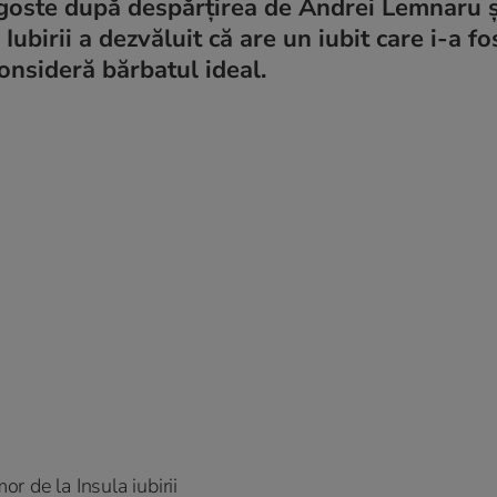
agoste după despărțirea de Andrei Lemnaru ș
Iubirii a dezvăluit că are un iubit care i-a fo
consideră bărbatul ideal.
or de la Insula iubirii