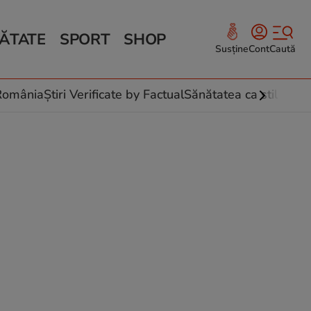
ĂTATE
SPORT
SHOP
Susține
Cont
Caută
Sănătate și Fitness
ce
 culinare
-România
Știri Verificate by Factual
Sănătatea ca stil de vi
 și legume
rea plantelor