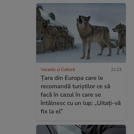
Vacanțe și Cultură
21:23
Țara din Europa care le
recomandă turiștilor ce să
facă în cazul în care se
întâlnesc cu un lup: „Uitați-vă
fix la el”