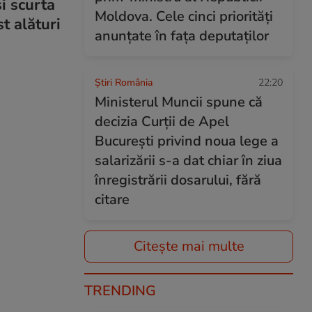
i scurta
Moldova. Cele cinci priorități
st alături
anunțate în fața deputaților
Știri România
22:20
Ministerul Muncii spune că
decizia Curții de Apel
București privind noua lege a
salarizării s-a dat chiar în ziua
înregistrării dosarului, fără
citare
Citește mai multe
TRENDING