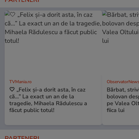
TVMania.ro
ObservatorNews
🤍 „Felix și-a dorit asta, în caz
Bărbat, striv
că…” La exact un an de la
bolovan desp
tragedie, Mihaela Rădulescu a
pe Valea Olt
făcut public totul!
fiica lui
PARTENERI