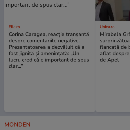
Elle.ro
Unica.ro
Corina Caragea, reacție tranșantă
Mirabela Gră
despre comentariile negative.
surprinzătoar
Prezentatoarea a dezvăluit că a
flancată de 
fost jignită și amenințată: „Un
aflat despre
lucru cred că e important de spus
de Apel
clar...”
MONDEN