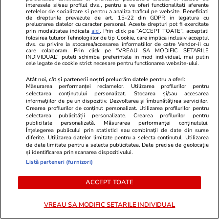
interesele si/sau profilul dvs., pentru a va oferi functionalitati aferente
retelelor de socializare si pentru a analiza traficul pe website. Beneficiati
Semnele deshidratării și cum să
de drepturile prevazute de art. 15-22 din GDPR in legatura cu
prelucrarea datelor cu caracter personal. Aceste drepturi pot fi exercitate
o previi
prin modalitatea indicata
aici
. Prin click pe “ACCEPT TOATE”, acceptati
folosirea tuturor Tehnologiilor de tip Cookie, care implica inclusiv acceptul
dvs. cu privire la stocarea/accesarea informatiilor de catre Vendor-ii cu
care colaboram. Prin click pe “VREAU SA MODIFIC SETARILE
INDIVIDUAL” puteti schimba preferintele in mod individual, mai putin
cele legate de cookie strict necesare pentru functionarea website-ului.
Atât noi, cât și partenerii noștri prelucrăm datele pentru a oferi:
Lifestyle
17 iul.
Măsurarea performanței reclamelor. Utilizarea profilurilor pentru
selectarea conținutului personalizat. Stocarea și/sau accesarea
informațiilor de pe un dispozitiv. Dezvoltarea și îmbunătățirea serviciilor.
Crearea profilurilor de conținut personalizat. Utilizarea profilurilor pentru
selectarea publicității personalizate. Crearea profilurilor pentru
De ce să nu păstrezi cartofii
publicitate personalizată. Măsurarea performanței conținutului.
lângă ceapă
Înțelegerea publicului prin statistici sau combinații de date din surse
diferite. Utilizarea datelor limitate pentru a selecta conținutul. Utilizarea
de date limitate pentru a selecta publicitatea. Date precise de geolocație
și identificarea prin scanarea dispozitivului.
Listă parteneri (furnizori)
ACCEPT TOATE
Lifestyle
20 iul.
VREAU SA MODIFIC SETARILE INDIVIDUAL
Ce este batch cooking și cum îți