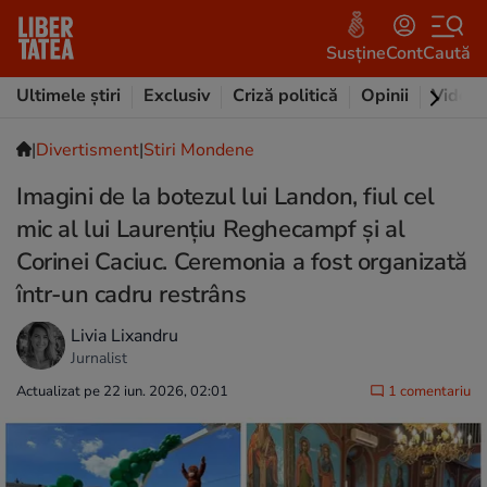
Susține
Cont
Caută
Ultimele știri
Exclusiv
Criză politică
Opinii
Video
|
Divertisment
|
Stiri Mondene
Imagini de la botezul lui Landon, fiul cel
mic al lui Laurențiu Reghecampf și al
Corinei Caciuc. Ceremonia a fost organizată
într-un cadru restrâns
Livia Lixandru
Jurnalist
Actualizat pe 22 iun. 2026, 02:01
1 comentariu