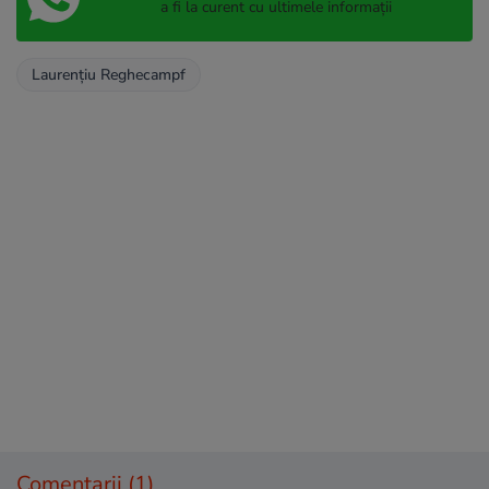
a fi la curent cu ultimele informații
Laurențiu Reghecampf
Comentarii
(1)