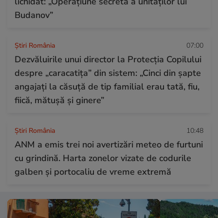
lichidat: „Operațiune secretă a unităților lui
Budanov”
Știri România
07:00
Dezvăluirile unui director la Protecția Copilului
despre „caracatița” din sistem: „Cinci din șapte
angajați la căsuță de tip familial erau tată, fiu,
fiică, mătușă și ginere”
Știri România
10:48
ANM a emis trei noi avertizări meteo de furtuni
cu grindină. Harta zonelor vizate de codurile
galben și portocaliu de vreme extremă