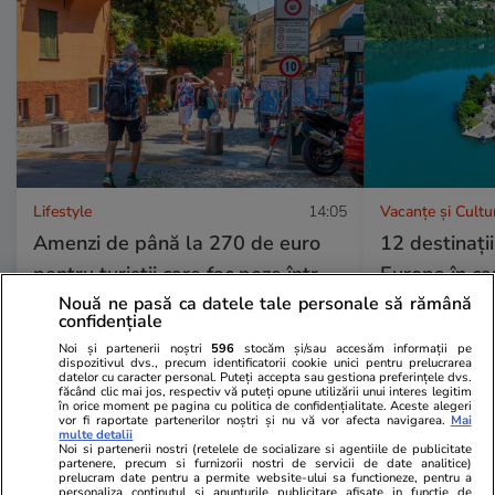
Lifestyle
14:05
Vacanțe și Cultu
Amenzi de până la 270 de euro
12 destinați
pentru turiștii care fac poze într-
Europa în ca
Nouă ne pasă ca datele tale personale să rămână
unul dintre cele mai cunoscute
valurile de 
confidențiale
orașe din Italia
Noi și partenerii noștri
596
stocăm și/sau accesăm informații pe
dispozitivul dvs., precum identificatorii cookie unici pentru prelucrarea
datelor cu caracter personal. Puteți accepta sau gestiona preferințele dvs.
făcând clic mai jos, respectiv vă puteți opune utilizării unui interes legitim
în orice moment pe pagina cu politica de confidențialitate. Aceste alegeri
vor fi raportate partenerilor noștri și nu vă vor afecta navigarea.
Mai
multe detalii
Noi si partenerii nostri (retelele de socializare si agentiile de publicitate
Lifestyle
18 iul.
partenere, precum si furnizorii nostri de servicii de date analitice)
prelucram date pentru a permite website-ului sa functioneze, pentru a
personaliza continutul si anunturile publicitare afisate in functie de