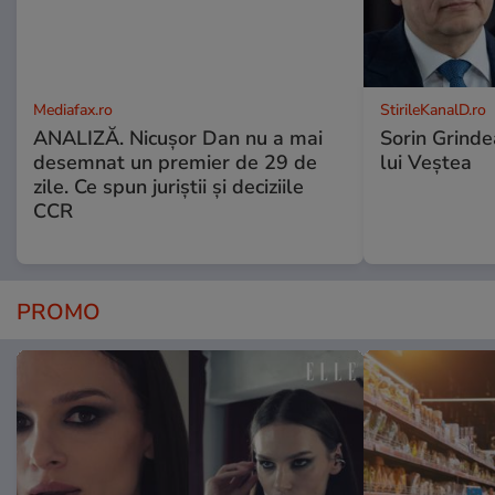
Mediafax.ro
StirileKanalD.ro
ANALIZĂ. Nicușor Dan nu a mai
Sorin Grinde
desemnat un premier de 29 de
lui Veștea
zile. Ce spun juriștii și deciziile
CCR
PROMO