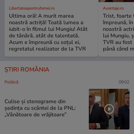
Libertateapentrufemei.ro
Avantaje.ro
Ultima oră! A murit marea
Trist, foarte
noastră actriță! Toată lumea a
împreună, în
iubit-o în filmul lui Mungiu! Atât
noastră actri
de tânără, atât de talentată.
lui Mungiu, ș
Acum e împreună cu soțul ei,
TVR au fost 
regretatul realizator de la TVR
până când mo
ȘTIRI ROMÂNIA
Politică
09:02
Culise și stenograme din
ședința cu scântei de la PNL:
„Vânătoare de vrăjitoare”