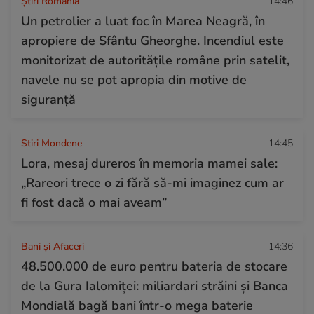
Știri România
14:46
Un petrolier a luat foc în Marea Neagră, în
apropiere de Sfântu Gheorghe. Incendiul este
monitorizat de autoritățile române prin satelit,
navele nu se pot apropia din motive de
siguranță
Stiri Mondene
14:45
Lora, mesaj dureros în memoria mamei sale:
„Rareori trece o zi fără să-mi imaginez cum ar
fi fost dacă o mai aveam”
Bani și Afaceri
14:36
48.500.000 de euro pentru bateria de stocare
de la Gura Ialomiței: miliardari străini și Banca
Mondială bagă bani într-o mega baterie