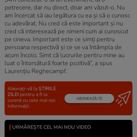
petrecere, dar nu direct, doar am văzut-o. Nu
am încercat să iau legătura cu ea și să o cunosc
cu adevărat. Nu cred că este important și nu
cred că interesează pe nimeni cum ai cunoscut
pe cineva. Important este ce simți pentru
persoana respectivă și ce se va întâmpla de
acum încolo. Simt că lucrurile pentru mine au
luat o întorsătură foarte pozitivă”, a spus
Laurențiu Reghecampf.
Abonați-vă la
ȘTIRILE
ZILEI
pentru a fi la
ABONEAZĂ-TE
curent cu cele mai noi
informații.
URMĂREȘTE CEL MAI NOU VIDEO