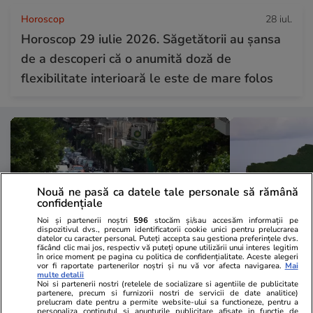
Horoscop
28 iul.
Horoscop 29 iulie 2026. Săgetătorii au șansa
de a descoperi că o anumită doză de
flexibilitate interioară le este de mare folos
Nouă ne pasă ca datele tale personale să rămână
confidențiale
Noi și partenerii noștri
596
stocăm și/sau accesăm informații pe
dispozitivul dvs., precum identificatorii cookie unici pentru prelucrarea
datelor cu caracter personal. Puteți accepta sau gestiona preferințele dvs.
făcând clic mai jos, respectiv vă puteți opune utilizării unui interes legitim
în orice moment pe pagina cu politica de confidențialitate. Aceste alegeri
vor fi raportate partenerilor noștri și nu vă vor afecta navigarea.
Mai
multe detalii
Lifestyle
28 iul.
Vacanțe și Cultu
Noi si partenerii nostri (retelele de socializare si agentiile de publicitate
partenere, precum si furnizorii nostri de servicii de date analitice)
Amendă de 350 de euro pentru
Unde se află
prelucram date pentru a permite website-ului sa functioneze, pentru a
personaliza continutul si anunturile publicitare afisate in functie de