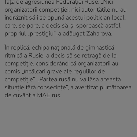
față de agresiunea Federației Ruse. „Nici
organizatorii competiției, nici autoritățile nu au
îndrăznit să i se opună acestui politician local,
care, se pare, a decis să-și sporească astfel
propriul „prestigiu”, a adăugat Zaharova.
În replică, echipa națională de gimnastică
ritmică a Rusiei a decis să se retragă de la
competiție, considerând că organizatorii au
comis „încălcări grave ale regulilor de
competiție”. „Partea rusă nu va lăsa această
situație fără consecințe”, a avertizat purtătoarea
de cuvânt a MAE rus.