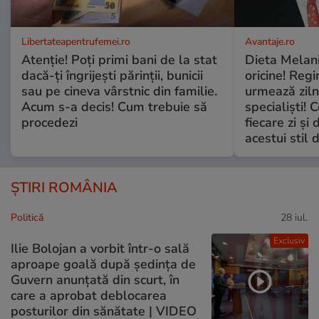
Libertateapentrufemei.ro
Avantaje.ro
Atenție! Poți primi bani de la stat
Dieta Melan
dacă-ți îngrijești părinții, bunicii
oricine! Regi
sau pe cineva vârstnic din familie.
urmează zilni
Acum s-a decis! Cum trebuie să
specialiști! 
procedezi
fiecare zi și 
acestui stil 
ȘTIRI ROMÂNIA
Politică
28 iul.
Exclusiv
Ilie Bolojan a vorbit într-o sală
aproape goală după ședința de
Guvern anunțată din scurt, în
care a aprobat deblocarea
posturilor din sănătate | VIDEO