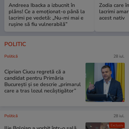
Andreea Ibacka a izbucnit în
Zodia care în
plâns! Ce a emoționat-o până la
lacrimi ama
lacrimi pe vedetă: „Nu-mi mai e
acest nativ
rușine să fiu vulnerabilă”
POLITIC
Politică
28 iul.
Ciprian Ciucu regretă că a
candidat pentru Primăria
București și se descrie „primarul
care a tras lozul necâștigător”
Politică
28 iul.
Exclusiv
Ilie Bolojan a vorbit într-o sală