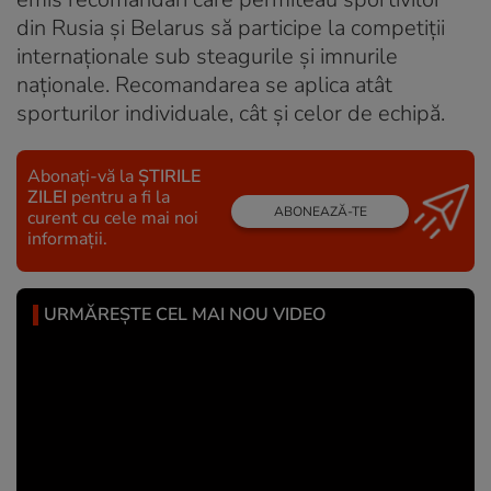
din Rusia şi Belarus să participe la competiţii
internaţionale sub steagurile şi imnurile
naţionale. Recomandarea se aplica atât
sporturilor individuale, cât şi celor de echipă.
Abonați-vă la
ȘTIRILE
ZILEI
pentru a fi la
ABONEAZĂ-TE
curent cu cele mai noi
informații.
URMĂREȘTE CEL MAI NOU VIDEO