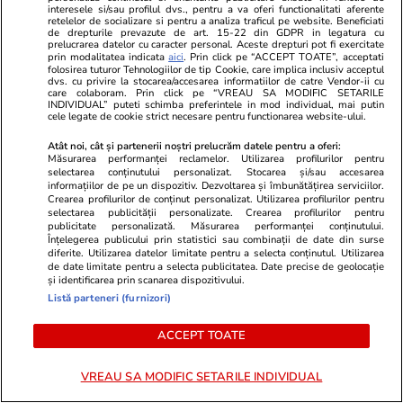
șoferii care lasă mașina pornită ca
din lume și 
interesele si/sau profilul dvs., pentru a va oferi functionalitati aferente
retelelor de socializare si pentru a analiza traficul pe website. Beneficiati
să-și cumpere cafea sau gustări,
la ea: nu are
de drepturile prevazute de art. 15-22 din GDPR in legatura cu
prelucrarea datelor cu caracter personal. Aceste drepturi pot fi exercitate
în Grecia
electricitate
prin modalitatea indicata
aici
. Prin click pe “ACCEPT TOATE”, acceptati
folosirea tuturor Tehnologiilor de tip Cookie, care implica inclusiv acceptul
dvs. cu privire la stocarea/accesarea informatiilor de catre Vendor-ii cu
care colaboram. Prin click pe “VREAU SA MODIFIC SETARILE
INDIVIDUAL” puteti schimba preferintele in mod individual, mai putin
cele legate de cookie strict necesare pentru functionarea website-ului.
Atât noi, cât și partenerii noștri prelucrăm datele pentru a oferi:
Lifestyle
26 iul.
Măsurarea performanței reclamelor. Utilizarea profilurilor pentru
selectarea conținutului personalizat. Stocarea și/sau accesarea
informațiilor de pe un dispozitiv. Dezvoltarea și îmbunătățirea serviciilor.
Crearea profilurilor de conținut personalizat. Utilizarea profilurilor pentru
Ploaia de meteori Delta
selectarea publicității personalizate. Crearea profilurilor pentru
Aquaride 2026: când o poți
publicitate personalizată. Măsurarea performanței conținutului.
Înțelegerea publicului prin statistici sau combinații de date din surse
vedea cel mai bine
diferite. Utilizarea datelor limitate pentru a selecta conținutul. Utilizarea
de date limitate pentru a selecta publicitatea. Date precise de geolocație
și identificarea prin scanarea dispozitivului.
Listă parteneri (furnizori)
ACCEPT TOATE
Auto
27 iul.
VREAU SA MODIFIC SETARILE INDIVIDUAL