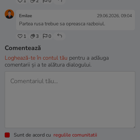
1
2
0
Emilee
29.06.2026, 09:04
Partea rusa trebue sa opreasca razboiul.
1
3
0
Comentează
Loghează-te în contul tău
pentru a adăuga
comentarii și a te alătura dialogului.
Sunt de acord cu
regulile comunitatii