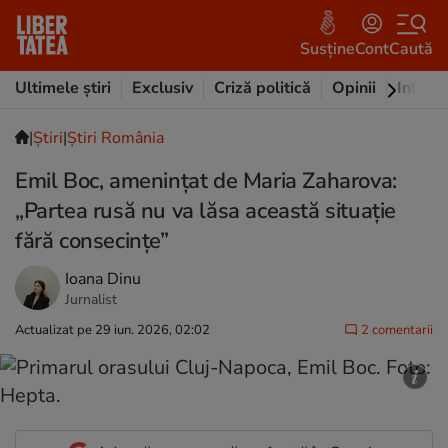
Susține
Cont
Caută
Ultimele știri
Exclusiv
Criză politică
Opinii
Intervi
|
Ştiri
|
Știri România
Emil Boc, amenințat de Maria Zaharova:
„Partea rusă nu va lăsa această situaţie
fără consecinţe”
Ioana Dinu
Jurnalist
Actualizat pe 29 iun. 2026, 02:02
2 comentarii