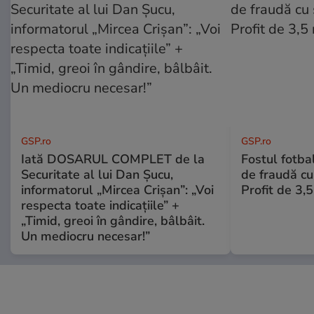
GSP.ro
GSP.ro
Iată DOSARUL COMPLET de la
Fostul fotba
Securitate al lui Dan Șucu,
de fraudă cu 
informatorul „Mircea Crișan”: „Voi
Profit de 3,
respecta toate indicațiile” +
„Timid, greoi în gândire, bâlbâit.
Un mediocru necesar!”