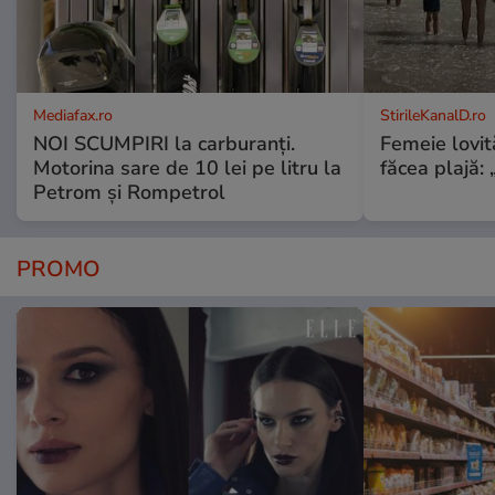
Mediafax.ro
StirileKanalD.ro
NOI SCUMPIRI la carburanți.
Femeie lovit
Motorina sare de 10 lei pe litru la
făcea plajă: „
Petrom și Rompetrol
PROMO