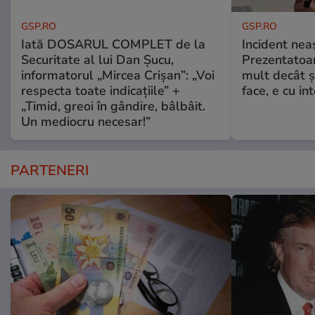
GSP.RO
GSP.RO
Iată DOSARUL COMPLET de la
Incident neaș
Securitate al lui Dan Șucu,
Prezentatoa
informatorul „Mircea Crișan”: „Voi
mult decât și
respecta toate indicațiile” +
face, e cu int
„Timid, greoi în gândire, bâlbâit.
Un mediocru necesar!”
PARTENERI