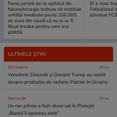
Fosta juristă de la spitalul de
El e noul tra
Neurochirurgie trebuie să restituie
Fotbalistul 
unității medicale peste 100.000
eliminat FCS
de euro din cauză că nu și-ar fi
făcut treaba pentru care era
plătită
ULTIMELE ȘTIRI
Știri Externe
28 iul.
Volodimir Zelenski și Donald Trump au vorbit
despre producția de rachete Patriot în Ucraina
Știri Locale
28 iul.
Un nor pâlnie a fost observat în Ploiești:
„Bunicii îi spuneau sorb”