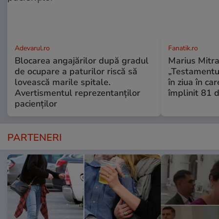
Adevarul.ro
Fanatik.ro
Blocarea angajărilor după gradul
Marius Mitra
de ocupare a paturilor riscă să
„Testamentul
lovească marile spitale.
în ziua în car
Avertismentul reprezentanților
împlinit 81 d
pacienților
PARTENERI