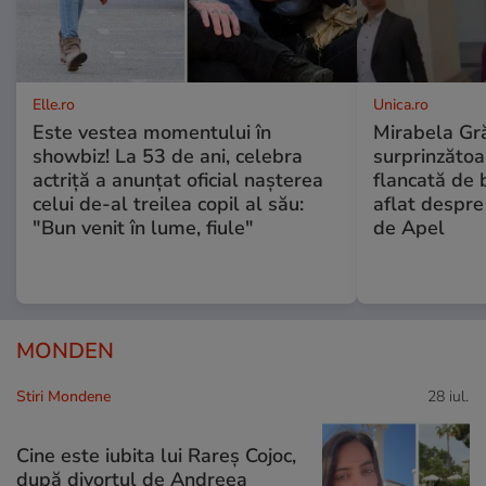
Elle.ro
Unica.ro
Este vestea momentului în
Mirabela Gră
showbiz! La 53 de ani, celebra
surprinzătoar
actriță a anunțat oficial nașterea
flancată de 
celui de-al treilea copil al său:
aflat despre
"Bun venit în lume, fiule"
de Apel
MONDEN
Stiri Mondene
28 iul.
Cine este iubita lui Rareș Cojoc,
după divorțul de Andreea