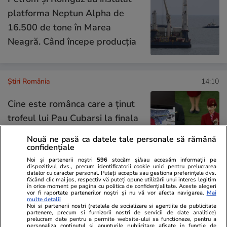
platforma Neptun Alpha de
16.500 de tone în Marea
Neagră. Când începe producția
Știri România
14:10
Cine este românca care a ținut
trofeul lui Pau Cubarsi la finala
Cupei Mondiale 2026. A fost pe
Nouă ne pasă ca datele tale personale să rămână
scenă la ceremonia FIFA
confidențiale
Noi și partenerii noștri
596
stocăm și/sau accesăm informații pe
dispozitivul dvs., precum identificatorii cookie unici pentru prelucrarea
datelor cu caracter personal. Puteți accepta sau gestiona preferințele dvs.
făcând clic mai jos, respectiv vă puteți opune utilizării unui interes legitim
Știri România
13:52
în orice moment pe pagina cu politica de confidențialitate. Aceste alegeri
vor fi raportate partenerilor noștri și nu vă vor afecta navigarea.
Mai
multe detalii
Serviciile de cadastru vor fi
Noi si partenerii nostri (retelele de socializare si agentiile de publicitate
partenere, precum si furnizorii nostri de servicii de date analitice)
reluate etapizat din 22 iulie:
prelucram date pentru a permite website-ului sa functioneze, pentru a
personaliza continutul si anunturile publicitare afisate in functie de