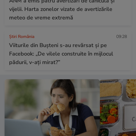
ANM a emis patru avertizări de caniculă și
vijelii. Harta zonelor vizate de avertizările
meteo de vreme extremă
Știri România
09:28
Viiturile din Bușteni s-au revărsat și pe
Facebook: „De vilele construite în mijlocul
pădurii, v-ați mirat?”