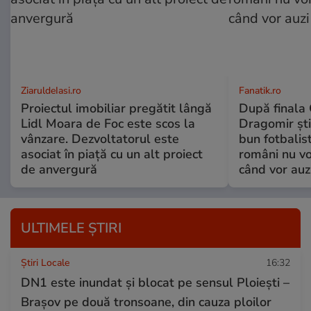
ZiaruldeIasi.ro
Fanatik.ro
Proiectul imobiliar pregătit lângă
După finala
Lidl Moara de Foc este scos la
Dragomir ști
vânzare. Dezvoltatorul este
bun fotbalist
asociat în piață cu un alt proiect
români nu vor
de anvergură
când vor auz
ULTIMELE ȘTIRI
Știri Locale
16:32
DN1 este inundat și blocat pe sensul Ploiești –
Brașov pe două tronsoane, din cauza ploilor