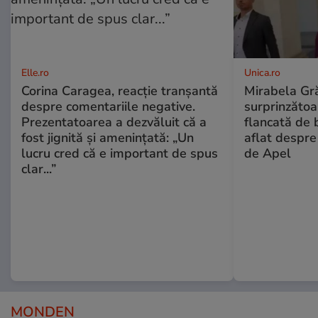
Elle.ro
Unica.ro
Corina Caragea, reacție tranșantă
Mirabela Gră
despre comentariile negative.
surprinzătoar
Prezentatoarea a dezvăluit că a
flancată de 
fost jignită și amenințată: „Un
aflat despre
lucru cred că e important de spus
de Apel
clar...”
MONDEN