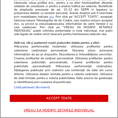
datele românilor nu au fost
interesele si/sau profilul dvs., pentru a va oferi functionalitati aferente
retelelor de socializare si pentru a analiza traficul pe website. Beneficiati
afectate, spune ANCPI. Unde
de drepturile prevazute de art. 15-22 din GDPR in legatura cu
prelucrarea datelor cu caracter personal. Aceste drepturi pot fi exercitate
sunt mutate
prin modalitatea indicata
aici
. Prin click pe “ACCEPT TOATE”, acceptati
folosirea tuturor Tehnologiilor de tip Cookie, care implica inclusiv acceptul
dvs. cu privire la stocarea/accesarea informatiilor de catre Vendor-ii cu
care colaboram. Prin click pe “VREAU SA MODIFIC SETARILE
INDIVIDUAL” puteti schimba preferintele in mod individual, mai putin
Opinii
11:00
cele legate de cookie strict necesare pentru functionarea website-ului.
Atât noi, cât și partenerii noștri prelucrăm datele pentru a oferi:
Regimul Dan + Bolojan +
Măsurarea performanței reclamelor. Utilizarea profilurilor pentru
selectarea conținutului personalizat. Stocarea și/sau accesarea
Grindeanu + Fritz, mai nociv
informațiilor de pe un dispozitiv. Dezvoltarea și îmbunătățirea serviciilor.
Crearea profilurilor de conținut personalizat. Utilizarea profilurilor pentru
pentru România decât regimul
selectarea publicității personalizate. Crearea profilurilor pentru
Iohannis + Ciolacu + Ciucă?
publicitate personalizată. Măsurarea performanței conținutului.
Înțelegerea publicului prin statistici sau combinații de date din surse
diferite. Utilizarea datelor limitate pentru a selecta conținutul. Utilizarea
de date limitate pentru a selecta publicitatea. Date precise de geolocație
și identificarea prin scanarea dispozitivului.
Listă parteneri (furnizori)
Opinii
09:00
ACCEPT TOATE
Fatalismul mioritic e o etapă
sau un blestem? Câteva note
VREAU SA MODIFIC SETARILE INDIVIDUAL
despre presupusa psihologie a