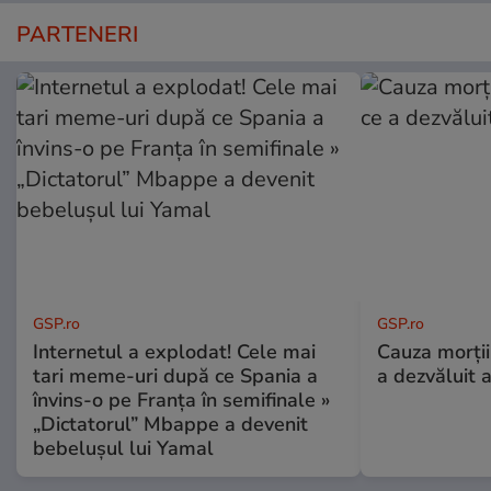
PARTENERI
GSP.ro
GSP.ro
Internetul a explodat! Cele mai
Cauza morții
tari meme-uri după ce Spania a
a dezvăluit 
învins-o pe Franța în semifinale »
„Dictatorul” Mbappe a devenit
bebelușul lui Yamal