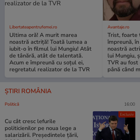
Libertateapentrufemei.ro
Avantaje.ro
Ultima oră! A murit marea
Trist, foarte
noastră actriță! Toată lumea a
împreună, în
iubit-o în filmul lui Mungiu! Atât
noastră actri
de tânără, atât de talentată.
lui Mungiu, ș
Acum e împreună cu soțul ei,
TVR au fost 
regretatul realizator de la TVR
până când mo
ȘTIRI ROMÂNIA
Politică
16:00
Exclusiv
Cu cât cresc lefurile
politicienilor pe noua lege a
salarizării. Președintele țării,