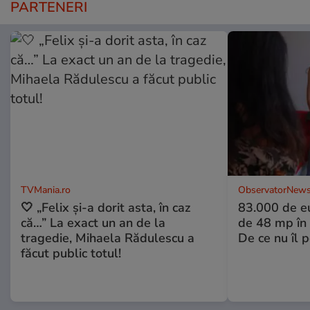
PARTENERI
TVMania.ro
ObservatorNews
🤍 „Felix și-a dorit asta, în caz
83.000 de e
că…” La exact un an de la
de 48 mp în 
tragedie, Mihaela Rădulescu a
De ce nu îl 
făcut public totul!