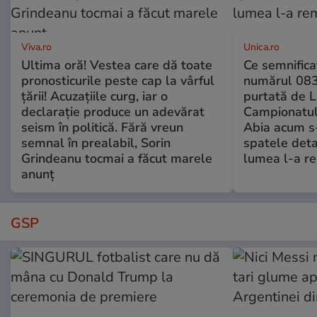
Viva.ro
Unica.ro
Ultima oră! Vestea care dă toate
Ce semnificaț
pronosticurile peste cap la vârful
numărul 083
țării! Acuzațiile curg, iar o
purtată de L
declarație produce un adevărat
Campionatul
seism în politică. Fără vreun
Abia acum s-
semnal în prealabil, Sorin
spatele deta
Grindeanu tocmai a făcut marele
lumea l-a r
anunț
GSP