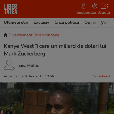
Susține
Cont
Caută
Ultimele știri
Exclusiv
Criză politică
Opinii
Video
|
Divertisment
|
Stiri Mondene
Kanye West îi cere un miliard de dolari lui
Mark Zuckerberg
Ioana Motoc
Actualizat pe 16 feb. 2016, 13:56
Comentează