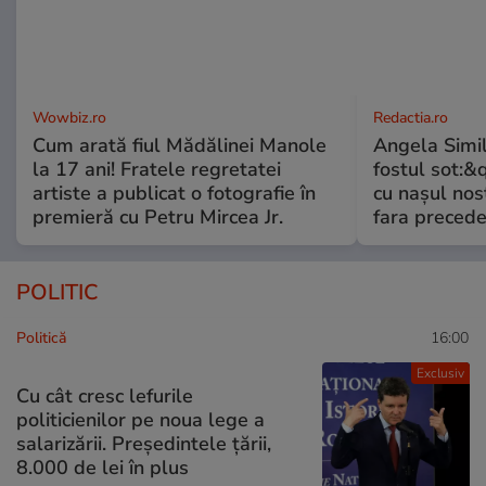
Wowbiz.ro
Redactia.ro
Cum arată fiul Mădălinei Manole
Angela Simil
la 17 ani! Fratele regretatei
fostul sot:&qu
artiste a publicat o fotografie în
cu nașul nost
premieră cu Petru Mircea Jr.
fara preced
POLITIC
Politică
16:00
Exclusiv
Cu cât cresc lefurile
politicienilor pe noua lege a
salarizării. Președintele țării,
8.000 de lei în plus