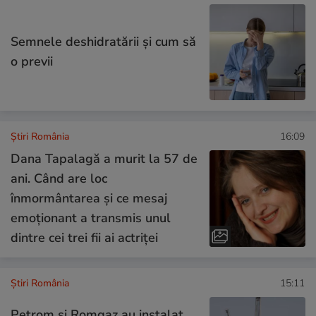
Semnele deshidratării și cum să
o previi
Știri România
16:09
Dana Tapalagă a murit la 57 de
ani. Când are loc
înmormântarea și ce mesaj
emoționant a transmis unul
dintre cei trei fii ai actriței
Știri România
15:11
Petrom și Romgaz au instalat