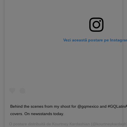
Vezi această postare pe Instagr
Behind the scenes from my shoot for @gqmexico and #GQLatin
covers. On newsstands today.
O postare distribuită de
Kourtney Kardashian
(@kourtneykardash