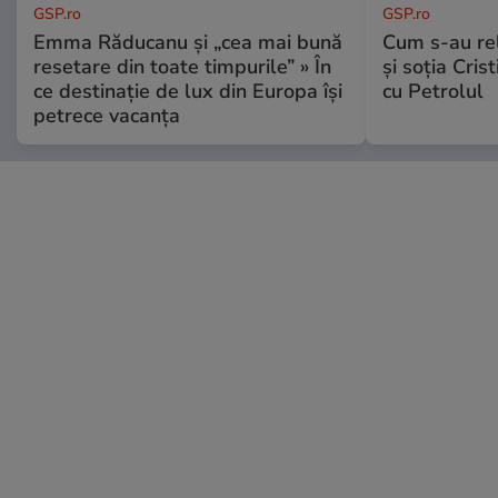
GSP.ro
GSP.ro
Emma Răducanu și „cea mai bună
Cum s-au re
resetare din toate timpurile” » În
și soția Cris
ce destinație de lux din Europa își
cu Petrolul
petrece vacanța