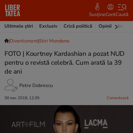
Susține
Cont
Caută
Ultimele știri
Exclusiv
Criză politică
Opinii
Intervi
|
Divertisment
|
Stiri Mondene
FOTO | Kourtney Kardashian a pozat NUD
pentru o revistă celebră. Cum arată la 39
de ani
Petre Dobrescu
30 nov. 2018, 12:35
Comentează