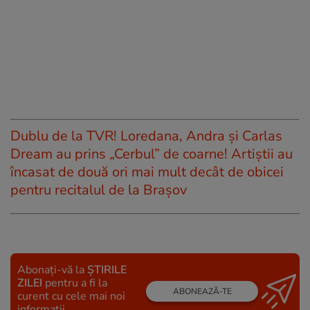
Dublu de la TVR! Loredana, Andra și Carlas
Dream au prins „Cerbul” de coarne! Artiștii au
încasat de două ori mai mult decât de obicei
pentru recitalul de la Brașov
Abonați-vă la
ȘTIRILE
ZILEI
pentru a fi la
ABONEAZĂ-TE
curent cu cele mai noi
informații.