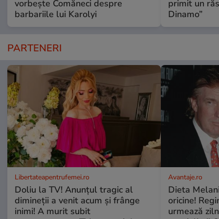
vorbește Comăneci despre
primit un ră
barbariile lui Karolyi
Dinamo”
PARTENERI
Libertateapentrufemei.ro
Avantaje.ro
Doliu la TV! Anunțul tragic al
Dieta Melan
dimineții a venit acum și frânge
oricine! Regi
inimi! A murit subit
urmează zilni