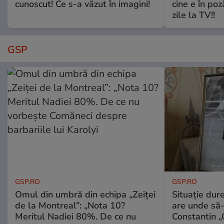
cunoscut! Ce s-a văzut în imagini!
cine e în poz
zile la TV!!
GSP
GSP.RO
GSP.RO
Omul din umbră din echipa „Zeiței
Situație dur
de la Montreal”: „Nota 10?
are unde să-
Meritul Nadiei 80%. De ce nu
Constantin 