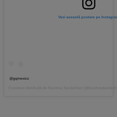
Vezi această postare pe Instagr
@gqmexico
O postare distribuită de
Kourtney Kardashian
(@kourtneykardash