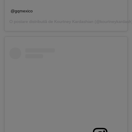
@gqmexico
O postare distribuită de
Kourtney Kardashian
(@kourtneykardash