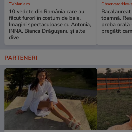
TVMania.ro
ObservatorNews
10 vedete din România care au
Bacalaureat
făcut furori în costum de baie.
toamnă. Reac
Imagini spectaculoase cu Antonia,
proba orală
INNA, Bianca Drăgușanu și alte
pregătit ca
dive
PARTENERI