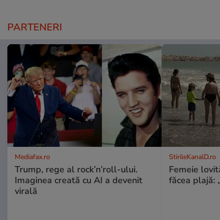
PARTENERI
Mediafax.ro
StirileKanalD.ro
Trump, rege al rock’n’roll-ului.
Femeie lovit
Imaginea creată cu AI a devenit
făcea plajă: „
virală