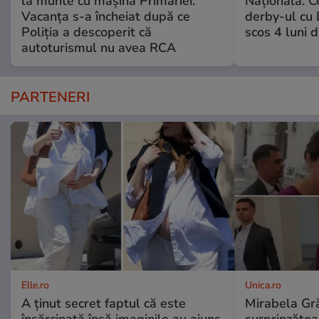
la munte cu mașina Primăriei.
Națională. C
Vacanța s-a încheiat după ce
derby-ul cu 
Poliția a descoperit că
scos 4 luni di
autoturismul nu avea RCA
PARTENERI
Elle.ro
Unica.ro
A ținut secret faptul că este
Mirabela Gră