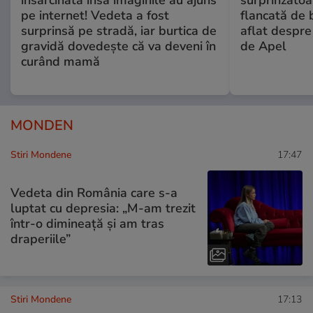
însărcinată însă imaginile au ajuns
surprinzătoar
pe internet! Vedeta a fost
flancată de 
surprinsă pe stradă, iar burtica de
aflat despre
gravidă dovedește că va deveni în
de Apel
curând mamă
MONDEN
Stiri Mondene
17:47
Vedeta din România care s-a
luptat cu depresia: „M-am trezit
într-o dimineață și am tras
draperiile”
Stiri Mondene
17:13