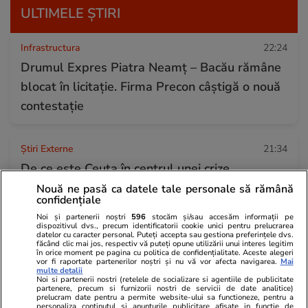
ULTIMELE ȘTIRI
Infrastructura
22:24
Drumul Expres Piatra Neamț – Bacău rămâne
blocat în licitație. Firma Precon câștigă o nouă
contestație
Știri Externe
21:34
De ce este Ceuta în centrul unei crize
migraționiste permanente. Miza enclavei
Nouă ne pasă ca datele tale personale să rămână
confidențiale
spaniole de la granița cu Marocul
Noi și partenerii noștri
596
stocăm și/sau accesăm informații pe
dispozitivul dvs., precum identificatorii cookie unici pentru prelucrarea
datelor cu caracter personal. Puteți accepta sau gestiona preferințele dvs.
făcând clic mai jos, respectiv vă puteți opune utilizării unui interes legitim
Știri România
21:30
în orice moment pe pagina cu politica de confidențialitate. Aceste alegeri
vor fi raportate partenerilor noștri și nu vă vor afecta navigarea.
Mai
Prima localitate din România în care apa va fi
multe detalii
Noi si partenerii nostri (retelele de socializare si agentiile de publicitate
oprită în fiecare noapte din cauza secetei: „Nu
partenere, precum si furnizorii nostri de servicii de date analitice)
prelucram date pentru a permite website-ului sa functioneze, pentru a
se poate asigura distribuția apei în regim
personaliza continutul si anunturile publicitare afisate in functie de