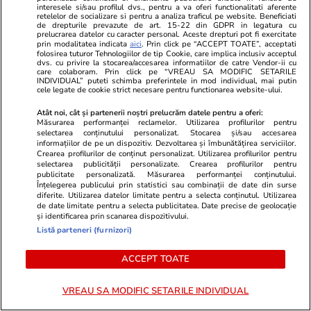
interesele si/sau profilul dvs., pentru a va oferi functionalitati aferente
continuu”
retelelor de socializare si pentru a analiza traficul pe website. Beneficiati
de drepturile prevazute de art. 15-22 din GDPR in legatura cu
prelucrarea datelor cu caracter personal. Aceste drepturi pot fi exercitate
prin modalitatea indicata
aici
. Prin click pe “ACCEPT TOATE”, acceptati
folosirea tuturor Tehnologiilor de tip Cookie, care implica inclusiv acceptul
Știri Externe
21:23
dvs. cu privire la stocarea/accesarea informatiilor de catre Vendor-ii cu
care colaboram. Prin click pe “VREAU SA MODIFIC SETARILE
Generalii ruși, vizați de o serie de asasinate
INDIVIDUAL” puteti schimba preferintele in mod individual, mai putin
cele legate de cookie strict necesare pentru functionarea website-ului.
departe de front. Cel puțin șase atentate în
Atât noi, cât și partenerii noștri prelucrăm datele pentru a oferi:
ultimii doi ani
Măsurarea performanței reclamelor. Utilizarea profilurilor pentru
selectarea conținutului personalizat. Stocarea și/sau accesarea
informațiilor de pe un dispozitiv. Dezvoltarea și îmbunătățirea serviciilor.
Crearea profilurilor de conținut personalizat. Utilizarea profilurilor pentru
Citește mai multe
selectarea publicității personalizate. Crearea profilurilor pentru
publicitate personalizată. Măsurarea performanței conținutului.
Înțelegerea publicului prin statistici sau combinații de date din surse
diferite. Utilizarea datelor limitate pentru a selecta conținutul. Utilizarea
de date limitate pentru a selecta publicitatea. Date precise de geolocație
TRENDING
și identificarea prin scanarea dispozitivului.
Listă parteneri (furnizori)
Horoscop
21:50
ACCEPT TOATE
Horoscop 4 august 2026. Capricornilor le este
greu să aibă răbdare într-un context atât de
VREAU SA MODIFIC SETARILE INDIVIDUAL
dinamic, dar ei știu că nu se poate altfel