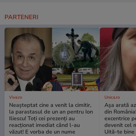
PARTENERI
Viva.ro
Unica.ro
Neașteptat cine a venit la cimitir,
Așa arată az
la parastasul de un an pentru Ion
din România!
Iliescu! Toți cei prezenți au
excentrice pe
reacționat imediat când l-au
devenit cel 
văzut! E vorba de un nume
Uită-te bine 